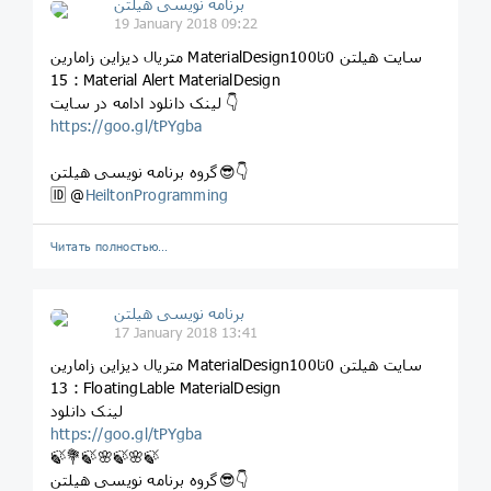
برنامه نویسی هیلتن
19 January 2018 09:22
متریال دیزاین زامارین MaterialDesignسایت هیلتن 0تا100
15 : Material Alert MaterialDesign
لینک دانلود ادامه در سایت 👇
https://goo.gl/tPYgba
گروه برنامه نویسی هیلتن😎👇
🆔 @
HeiltonProgramming
Читать полностью…
برنامه نویسی هیلتن
17 January 2018 13:41
متریال دیزاین زامارین MaterialDesignسایت هیلتن 0تا100
13 : FloatingLable MaterialDesign
لینک دانلود
https://goo.gl/tPYgba
🍃💐🍃🌸🍃🌸🍃
گروه برنامه نویسی هیلتن😎👇