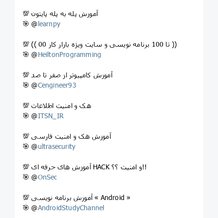
💯 آموزش پله به پله پایتون
🎯 @
learnpy
💯 (( 00 تا 100 برنامه نویسی و سایت ویژه بازار کار ))
🎯 @
HeiltonProgramming
💯 آموزش کامپیوتر از صفر تا صد
🎯 @
Cengineer93
💯 هک و امنیت اطلاعات
🎯 @
ITSN_IR
💯 آموزش هک و امنیت فارسی
🎯 @
ultrasecurity
💯 آموزش های حرفه ای HACK و امنیت ؟؟!!
🎯 @
OnSec
💯 آموزش برنامه نویسی « Android »
🎯 @
AndroidStudyChannel