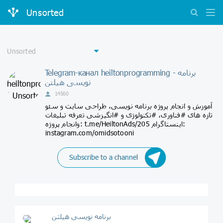
Unsorted
Telegram-канал heiltonprogramming - برنامه
نویسی هیلتن
14560
آموزش و انجام پروژه برنامه نویسی، طراحی سایت و سئو
تازه های #فناوری، #تکنولوژی و #انگیزشی تعرفه تبلیغات
وانجام پروژه: t.me/HeiltonAds/205 اینستاگرام:
instagram.com/omidsotooni
Subscribe to a channel
برنامه نویسی هیلتن