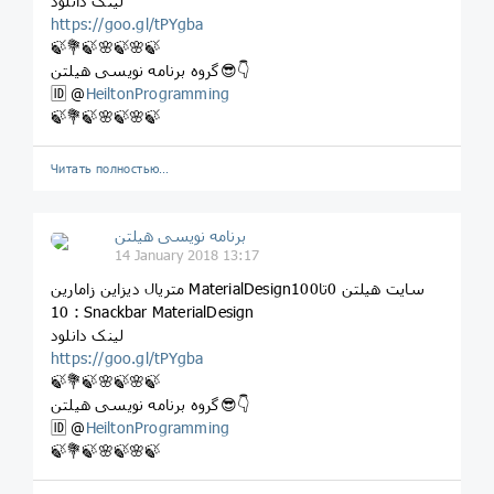
لینک دانلود
https://goo.gl/tPYgba
🍃💐🍃🌸🍃🌸🍃
گروه برنامه نویسی هیلتن😎👇
🆔 @
HeiltonProgramming
🍃💐🍃🌸🍃🌸🍃
Читать полностью…
برنامه نویسی هیلتن
14 January 2018 13:17
متریال دیزاین زامارین MaterialDesignسایت هیلتن 0تا100
10 : Snackbar MaterialDesign
لینک دانلود
https://goo.gl/tPYgba
🍃💐🍃🌸🍃🌸🍃
گروه برنامه نویسی هیلتن😎👇
🆔 @
HeiltonProgramming
🍃💐🍃🌸🍃🌸🍃