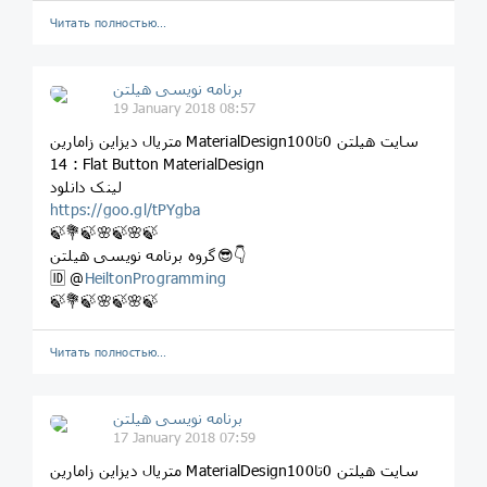
Читать полностью…
برنامه نویسی هیلتن
19 January 2018 08:57
متریال دیزاین زامارین MaterialDesignسایت هیلتن 0تا100
14 : Flat Button MaterialDesign
لینک دانلود
https://goo.gl/tPYgba
🍃💐🍃🌸🍃🌸🍃
گروه برنامه نویسی هیلتن😎👇
🆔 @
HeiltonProgramming
🍃💐🍃🌸🍃🌸🍃
Читать полностью…
برنامه نویسی هیلتن
17 January 2018 07:59
متریال دیزاین زامارین MaterialDesignسایت هیلتن 0تا100