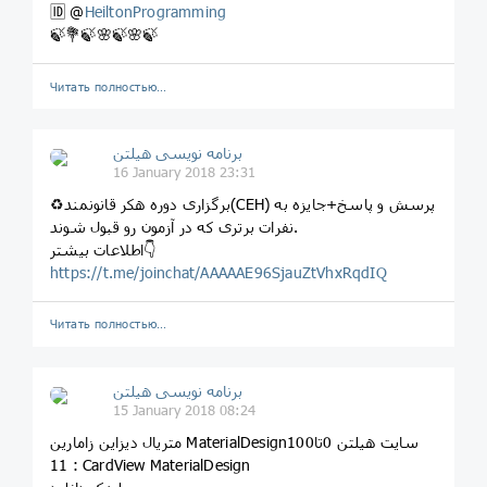
🆔 @
HeiltonProgramming
🍃💐🍃🌸🍃🌸🍃
Читать полностью…
برنامه نویسی هیلتن
16 January 2018 23:31
♻️برگزاری دوره هکر قانونمند(CEH) پرسش و پاسخ+جایزه به
نفرات برتری که در آزمون رو قبول شوند.
اطلاعات بیشتر👇
https://t.me/joinchat/AAAAAE96SjauZtVhxRqdIQ
Читать полностью…
برنامه نویسی هیلتن
15 January 2018 08:24
متریال دیزاین زامارین MaterialDesignسایت هیلتن 0تا100
11 : CardView MaterialDesign