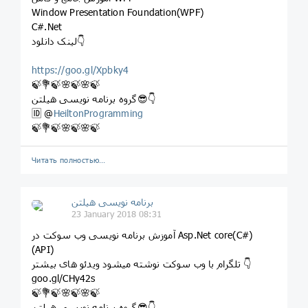
Window Presentation Foundation(WPF)
C#.Net
لینک دانلود👇
https://goo.gl/Xpbky4
🍃💐🍃🌸🍃🌸🍃
گروه برنامه نویسی هیلتن😎👇
🆔 @
HeiltonProgramming
🍃💐🍃🌸🍃🌸🍃
Читать полностью…
برنامه نویسی هیلتن
23 January 2018 08:31
آموزش برنامه نویسی وب سوکت در Asp.Net core(C#)
(API)
تلگرام با وب سوکت نوشته میشود ویدئو های بیشتر 👇
goo.gl/CHy42s
🍃💐🍃🌸🍃🌸🍃
گروه برنامه نویسی هیلتن😎👇