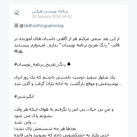
برنامه نویسی هیلتن
25 January 2018 14:02
🆔 @
HeiltonProgramming
از این بعد سعی میکنم هر از گاهی داستان های آموزنده در
قالب " زنگ تفریح برنامه نویسان " بذارم . امیدوارم بپسندید
🌹🙏
#زنگ_تفریح_برنامه_نویسان 🔔
ﯾﮏ ﺷﻠﻮﺍﺭ ﺳﻔﯿﺪ ﺩﻭﺳﺖ ﺩﺍﺷﺘﻨﯽ ﺩﺍﺷﺘﻢ ﮐﻪ ﯾﮏ ﺭﻭﺯ ﺍﺑﺮﯼ
ﭘﻮﺷﯿﺪﻣﺶ ﻭ ﻣﻮﻗﻊ ﺑﺎﺯﮔﺸﺖ ﺑﻪ ﺧﺎﻧﻪ ﺑﺎﺭﺍﻥ ﮔﺮﻓﺖ و ﮔﻠﯽ ﺷﺪ .
#انگیزشی
ﻭ ﻣﻦِ ﺑﯽ ﺧﯿﺎﻝ، ﭘﯽ ﺍﺵ ﺭﺍ ﻧﮕﺮﻓﺘﻢ ﺑﻪ ﻫﻮﺍﯼ ﺍﯾﻨﮑﻪ ﻫﺮ ﻭﻗﺖ
ﺑﺸﻮﯾﻢ ﭘﺎﮎ ﻣﯽ ﺷﻮﺩ.
ﻭﻟﯽ ﻧﺸﺪ ...
ﺑﻌﺪﻫﺎ ﻫﺮ ﭼﻪ ﺷﺴﺘﻤﺶ ﭘﺎﮎ ﻧﺸﺪ؛
ﺣﺘﯽ ﯾﮑﺒﺎﺭ ﺑﻪ ﺧﺸﮑﺸﻮﯾﯽ ﺩﺍﺩﻡ ﮐﻪ ﺑﺸﻮﯾﻨﺪ ﻭﻟﯽ ﻓﺎﯾﺪﻩ