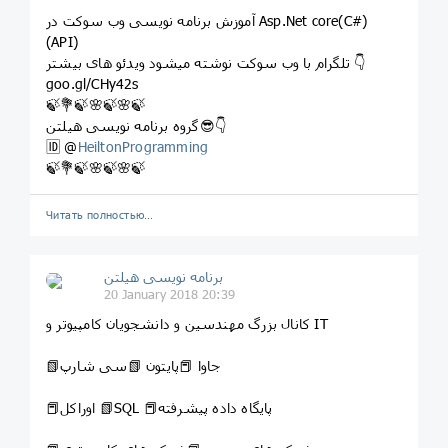
آموزش برنامه نویسی وب سوکت در Asp.Net core(C#)
(API)
تلگرام با وب سوکت نوشته میشود ویدئو های بیشتر 👇
goo.gl/CHy42s
🍃💐🍃🌸🍃🌸🍃
گروه برنامه نویسی هیلتن😎👇
🆔 @
HeiltonProgramming
🍃💐🍃🌸🍃🌸🍃
Читать полностью…
برنامه نویسی هیلتن
20 January 2018 20:39
کانال بزرگ مهندسین و دانشجویان کامپیوتر و IT
📗جاوا 📕پایتون 📗سی شارپ
📕اوراکل 📗SQL 📕پایگاه داده پیشرفته