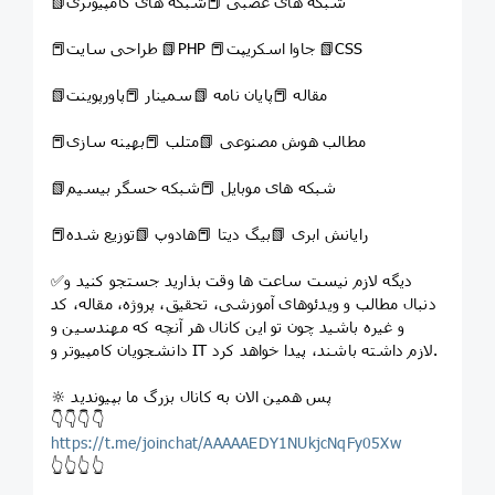
📗شبکه های عصبی 📕شبکه های کامپیوتری
📕طراحی سایت 📗PHP 📕جاوا اسکریپت 📗CSS
📗مقاله 📕پایان نامه 📗سمینار 📕پاورپوینت
📕مطالب هوش مصنوعی 📗متلب 📕بهینه سازی
📗شبکه های موبایل 📕شبکه حسگر بیسیم
📕رایانش ابری 📗بیگ دیتا 📕هادوپ 📗توزیع شده
✅دیگه لازم نیست ساعت ها وقت بذارید جستجو کنید و
دنبال مطالب و ویدئوهای آموزشی، تحقیق، پروژه، مقاله، کد
و غیره باشید چون تو این کانال هر آنچه که مهندسین و
دانشجویان کامپیوتر و IT لازم داشته باشند، پیدا خواهد کرد.
🔆 پس همین الان به کانال بزرگ ما بپیوندید
👇👇👇👇
https://t.me/joinchat/AAAAAEDY1NUkjcNqFy05Xw
👆👆👆👆