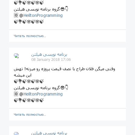
🍃💐🍃🌸🍃🌸🍃
گروه برنامه نویسی هیلتن😎👇
🆔 @
HeiltonProgramming
🍃💐🍃🌸🍃🌸🍃
Читать полностью…
برنامه نویسی هیلتن
08 January 2018 17:06
وقتی میگن فلان طراح با نصف قیمت پروژه رو میزنه! تهش
این میشه
🍃💐🍃🌸🍃🌸🍃
گروه برنامه نویسی هیلتن😎👇
🆔 @
HeiltonProgramming
🍃💐🍃🌸🍃🌸🍃
Читать полностью…
برنامه نویسی هیلتن