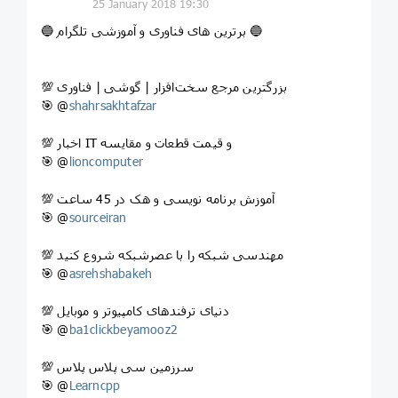
25 January 2018 19:30
🔵 برترین های فناوری و آموزشی تلگرام 🔵
💯 بزرگترین مرجع سخت‌افزار | گوشی | فناوری
🎯 @
shahrsakhtafzar
💯 اخبار IT و قیمت قطعات و مقایسه
🎯 @
lioncomputer
💯 آموزش برنامه نویسی و هک در 45 ساعت
🎯 @
sourceiran
💯 مهندسی شبکه را با عصرشبکه شروع کنید
🎯 @
asrehshabakeh
💯 دنیای ترفندهای کامپیوتر و موبایل
🎯 @
ba1clickbeyamooz2
💯 سرزمین سی پلاس پلاس
🎯 @
Learncpp