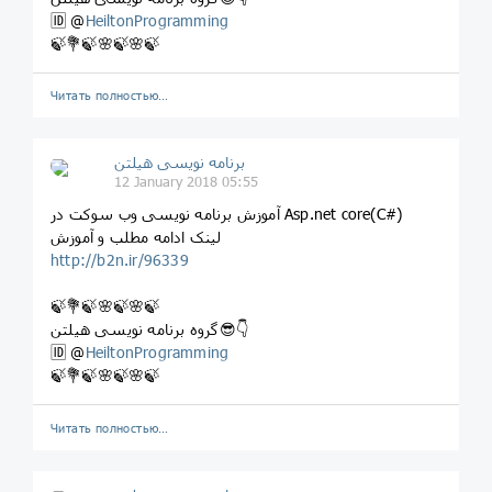
🆔 @
HeiltonProgramming
🍃💐🍃🌸🍃🌸🍃
Читать полностью…
برنامه نویسی هیلتن
12 January 2018 05:55
آموزش برنامه نویسی وب سوکت در Asp.net core(C#)
لینک ادامه مطلب و آموزش
http://b2n.ir/96339
🍃💐🍃🌸🍃🌸🍃
گروه برنامه نویسی هیلتن😎👇
🆔 @
HeiltonProgramming
🍃💐🍃🌸🍃🌸🍃
Читать полностью…