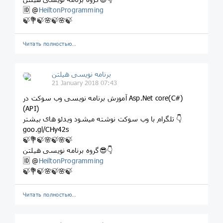
🆔 @
HeiltonProgramming
🍃💐🍃🌸🍃🌸🍃
Читать полностью…
برنامه نویسی هیلتن
21 January 2018 07:43
آموزش برنامه نویسی وب سوکت در Asp.Net core(C#)
(API)
تلگرام با وب سوکت نوشته میشود ویدئو های بیشتر 👇
goo.gl/CHy42s
🍃💐🍃🌸🍃🌸🍃
گروه برنامه نویسی هیلتن😎👇
🆔 @
HeiltonProgramming
🍃💐🍃🌸🍃🌸🍃
Читать полностью…