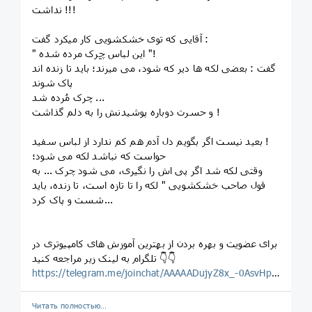
ﻧﺪﺍﺷﺖ !!!
ﺁﻗﺎﯾﯽ ﮐﻪ ﺗﻮﯼ ﺧﺸﮑﺸﻮﯾﯽ ﮐﺎﺭ ﻣﯿﮑﺮﺩ ﮔﻔﺖ :
" ﺍﯾﻦ ﻟﺒﺎﺱ ﭼِﺮﮎ ﻣﺮﺩﻩ ﺷﺪﻩ "!
ﮔﻔﺖ : ﺑﻌﻀﯽ ﻟﮑﻪ ﻫﺎ ﺩﯾﺮ ﮐﻪ ﺷﻮﺩ، ﻣﯽ ﻣﯿﺮﻧﺪ؛ ﺑﺎﯾﺪ ﺗﺎ ﺯﻧﺪﻩ ﺍﻧﺪ
ﭘﺎﮎ ﺷﻮﻧﺪ
ﭼﺮﮎ ﻣُﺮﺩﻩ ﺷﺪ ...
ﻭ ﺣﺴﺮﺕ ﺩﻭﺑﺎﺭﻩ ﭘﻮﺷﯿﺪﻧﺶ ﺭﺍ ﺑﻪ ﺩﻟﻢ ﮔﺬﺍﺷﺖ !
ﺑﻌﯿﺪ ﻧﯿﺴﺖ ﺍﮔﺮ ﺑﮕﻮﯾﻢ ﺩﻝ ﺁﺩﻡ ﻫﻢ ﮐﻢ ﻧﺪﺍﺭﺩ ﺍﺯ ﻟﺒﺎﺱ ﺳﻔﯿﺪ !
ﺣﻮﺍﺳﺖ ﮐﻪ ﻧﺒﺎﺷﺪ ﻟﮑﻪ ﻣﯽ ﺷﻮﺩ؛
ﻭﻗﺘﯽ ﻟﮑﻪ ﺷﺪ ﺍﮔﺮ ﭘﯽ ﺍﺵ ﺭﺍ ﻧﮕﯿﺮﯼ، ﻣﯽ ﺷﻮﺩ ﭼﺮﮎ ... ﺑﻪ
ﻗﻮﻝ ﺻﺎﺣﺐ ﺧﺸﮑﺸﻮﯾﯽ " ﻟﮑﻪ ﺭﺍ ﺗﺎ ﺗﺎﺯﻩ ﺍﺳﺖ، ﺗﺎ ﺯﻧﺪﻩ‌، ﺑﺎﯾﺪ
ﺷﺴﺖ ﻭ ﭘﺎﮎ ﮐﺮﺩ...
برای عضویت و بهره بردن از بهترین آموزش های کامپیوتری در
تلگرام به لینک زیر مراجعه کنید 👇👇
https://telegram.me/joinchat/AAAAADujyZ8x_-0AsvHpag
Читать полностью…