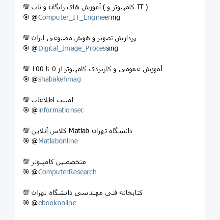
💯 آموزش های رایگان و ناب ( کامپیوتر و IT )
🎯 @
Computer_IT_Engineer
ing
💯 پردازش تصویر و هوش مصنوعی ایران
🎯 @
Digital_Image_Proces
sing
💯 آموزش عمومی و کاربردی کامپیوتر از 0 تا 100
🎯 @
shabakehmag
💯 امنیت اطلاعات
🎯 @
informationsec
💯 کلاس آنلاین Matlab دانشگاه تهران
🎯 @
Matlabonline
💯 متخصصین کامپیوتر
🎯 @
ComputerResearch
💯 کتابخانه فنی مهندسی دانشگاه تهران
🎯 @
ebookonline