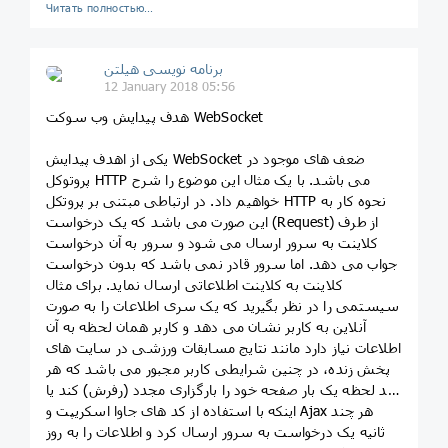
Читать полностью…
برنامه نویسی هیلتن
12 January 2018 05:56
هدف پیدایش وب سوکت WebSocket
یکی از اهدف پیدایش WebSocket ضعف های موجود در
پروتوکل HTTP می باشد. با یک مثال این موضوع را شرح
خواهیم داد. در ارتباطی مبتنی بر پروتکل HTTP نحوه کار به
این صورت می باشد که یک درخواست (Request) از طرف
کلاینت به سرور ارسال می شود و سرور به آن درخواست
جواب می دهد. اما سرور قادر نمی باشد که بدون درخواست
کلاینت به کلاینت اطلاعاتی ارسال نماید. برای مثال
سیستمی را در نظر بگیرید که یک سری اطلاعات را به صورت
آنلاین به کاربر نشان می دهد و کاربر همان لحظه به آن
اطلاعات نیاز دارد مانند نتایج مسابقات ورزشی در سایت های
پخش زنده، در چنین شرایطی کاربر مجبور می باشد که هر
چند لحظه یک بار صفحه خود را بارگزاری مجدد (رفرش) کند یا
اینکه با استفاده از کد های جاوا اسکریپت و Ajax هر چند
ثانیه یک درخواست به سرور ارسال کرد و اطلاعات را به روز