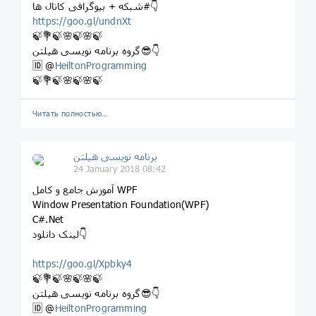
#شبکه + بیوگرافی کانال ها👇
https://goo.gl/undnXt
🍃💐🍃🌸🍃🌸🍃
گروه برنامه نویسی هیلتن😎👇
🆔 @
HeiltonProgramming
🍃💐🍃🌸🍃🌸🍃
Читать полностью…
برنامه نویسی هیلتن
24 January 2018 08:42
آموزش جامع و کامل WPF
Window Presentation Foundation(WPF)
C#.Net
لینک دانلود👇
https://goo.gl/Xpbky4
🍃💐🍃🌸🍃🌸🍃
گروه برنامه نویسی هیلتن😎👇
🆔 @
HeiltonProgramming