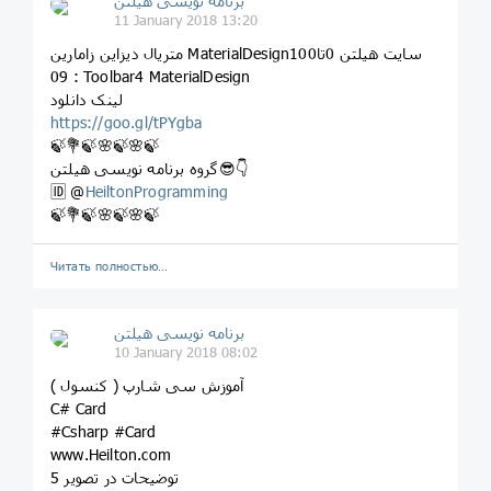
برنامه نویسی هیلتن
11 January 2018 13:20
متریال دیزاین زامارین MaterialDesignسایت هیلتن 0تا100
09 : Toolbar4 MaterialDesign
لینک دانلود
https://goo.gl/tPYgba
🍃💐🍃🌸🍃🌸🍃
گروه برنامه نویسی هیلتن😎👇
🆔 @
HeiltonProgramming
🍃💐🍃🌸🍃🌸🍃
Читать полностью…
برنامه نویسی هیلتن
10 January 2018 08:02
آموزش سی شارپ ( کنسول )
C# Card
#Csharp #Card
www.Heilton.com
توضیحات در تصویر 5