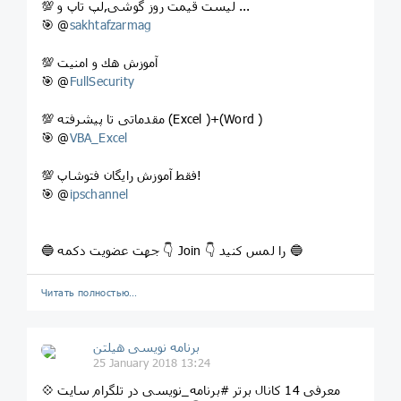
💯 لیست قیمت روز گوشی,لپ تاپ و ...
🎯 @
sakhtafzarmag
💯 آموزش هك و امنيت
🎯 @
FullSecurity
💯 مقدماتی تا پیشرفته (Excel )+(Word )
🎯 @
VBA_Excel
💯 فقط آموزش رایگان فتوشاپ!
🎯 @
ipschannel
🔵 جهت عضویت دکمه 👇 Join 👇 را لمس کنید 🔵
Читать полностью…
برنامه نویسی هیلتن
25 January 2018 13:24
💠 معرفی 14 کانال برتر #برنامه_نویسی در تلگرام سایت