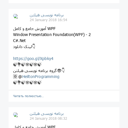
برنامه نویسی هیلتن
24 January 2018 16:54
آموزش جامع و کامل WPF
Window Presentation Foundation(WPF) - 2
C#.Net
لینک دانلود👇
https://goo.gl/Xpbky4
🍃💐🍃🌸🍃🌸🍃
گروه برنامه نویسی هیلتن😎👇
🆔 @
HeiltonProgramming
🍃💐🍃🌸🍃🌸🍃
Читать полностью…
برنامه نویسی هیلتن
24 January 2018 08:32
آموزش جامع و کامل WPF