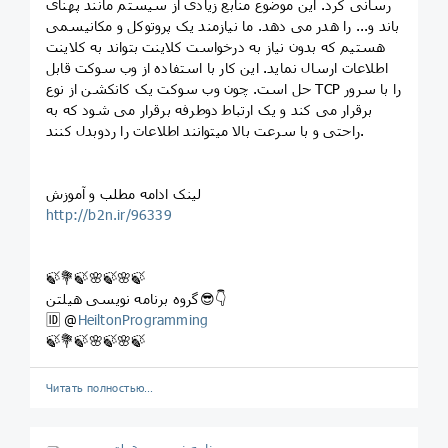
رسانی کرد. این موضوع منابع زیادی از سیستم مانند پهنای
باند و... را هدر می دهد. ما نیازمند یک پروتوکل و مکانیسمی
هستیم که بدون نیاز به درخواست کلاینت بتواند به کلاینت
اطلاعات ارسال نماید. این کار با استفاده از وب سوکت قابل
حل است. چون وب سوکت یک کانکشن از نوع TCP را با سرور
برقرار می کند و یک ارتباط دوطرفه برقرار می شود که به
راحتی و با سرعت بالا میتوانند اطلاعات را ردوبدل کنند.
لینک ادامه مطلب و آموزش
http://b2n.ir/96339
🍃💐🍃🌸🍃🌸🍃
گروه برنامه نویسی هیلتن😎👇
🆔 @
HeiltonProgramming
🍃💐🍃🌸🍃🌸🍃
Читать полностью…