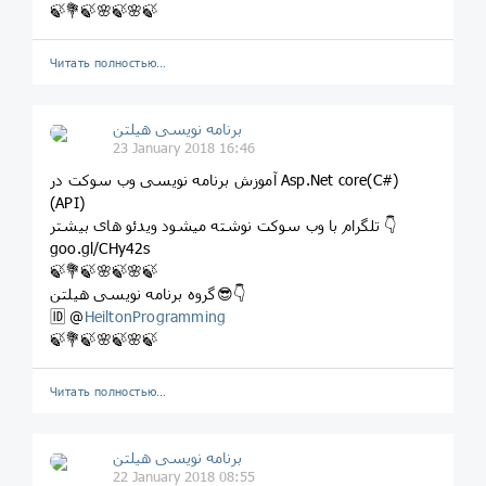
🍃💐🍃🌸🍃🌸🍃
Читать полностью…
برنامه نویسی هیلتن
23 January 2018 16:46
آموزش برنامه نویسی وب سوکت در Asp.Net core(C#)
(API)
تلگرام با وب سوکت نوشته میشود ویدئو های بیشتر 👇
goo.gl/CHy42s
🍃💐🍃🌸🍃🌸🍃
گروه برنامه نویسی هیلتن😎👇
🆔 @
HeiltonProgramming
🍃💐🍃🌸🍃🌸🍃
Читать полностью…
برنامه نویسی هیلتن
22 January 2018 08:55