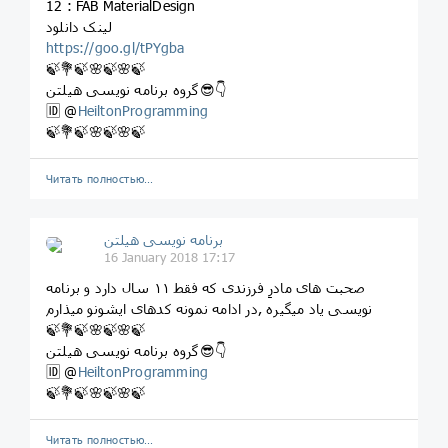
12 : FAB MaterialDesign
لینک دانلود
https://goo.gl/tPYgba
🍃💐🍃🌸🍃🌸🍃
گروه برنامه نویسی هیلتن😎👇
🆔 @
HeiltonProgramming
🍃💐🍃🌸🍃🌸🍃
Читать полностью…
برنامه نویسی هیلتن
16 January 2018 17:17
صحبت های مادرِ فرزندی که فقط ۱۱ سال دارد و برنامه
نویسی یاد میگیره ,در ادامه نمونه کدهای ایشونو میذارم
🍃💐🍃🌸🍃🌸🍃
گروه برنامه نویسی هیلتن😎👇
🆔 @
HeiltonProgramming
🍃💐🍃🌸🍃🌸🍃
Читать полностью…