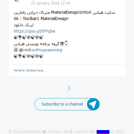
07 January 2018 12:09
متریال دیزاین زامارین MaterialDesignسایت هیلتن 0تا100
06 : Toolbar1 MaterialDesign
لینک دانلود
https://goo.gl/tPYgba
🍃💐🍃🌸🍃🌸🍃
گروه برنامه نویسی هیلتن😎👇
🆔 @
HeiltonProgramming
🍃💐🍃🌸🍃🌸🍃
Читать полностью…
Next
Subscribe to a channel
Documentation
Junction Bot
Lectum Bot
© 2021