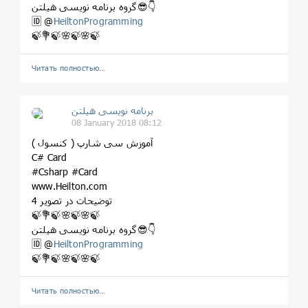
گروه برنامه نویسی هیلتن😎👇
🆔 @
HeiltonProgramming
🍃💐🍃🌸🍃🌸🍃
Читать полностью…
برنامه نویسی هیلتن
08 January 2018 08:12
آموزش سی شارپ ( کنسول )
C# Card
#Csharp #Card
www.Heilton.com
توضیحات در تصویر 4
🍃💐🍃🌸🍃🌸🍃
گروه برنامه نویسی هیلتن😎👇
🆔 @
HeiltonProgramming
🍃💐🍃🌸🍃🌸🍃
Читать полностью…