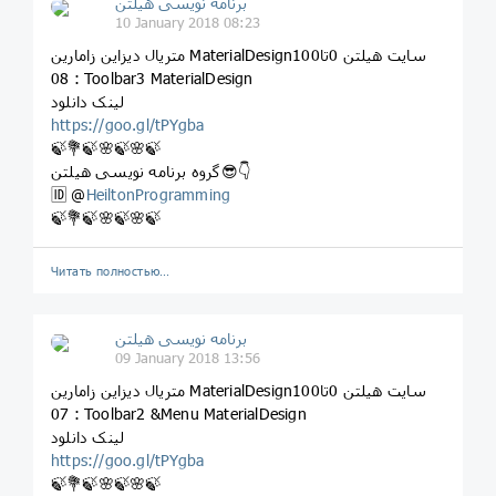
برنامه نویسی هیلتن
10 January 2018 08:23
متریال دیزاین زامارین MaterialDesignسایت هیلتن 0تا100
08 : Toolbar3 MaterialDesign
لینک دانلود
https://goo.gl/tPYgba
🍃💐🍃🌸🍃🌸🍃
گروه برنامه نویسی هیلتن😎👇
🆔 @
HeiltonProgramming
🍃💐🍃🌸🍃🌸🍃
Читать полностью…
برنامه نویسی هیلتن
09 January 2018 13:56
متریال دیزاین زامارین MaterialDesignسایت هیلتن 0تا100
07 : Toolbar2 &Menu MaterialDesign
لینک دانلود
https://goo.gl/tPYgba
🍃💐🍃🌸🍃🌸🍃