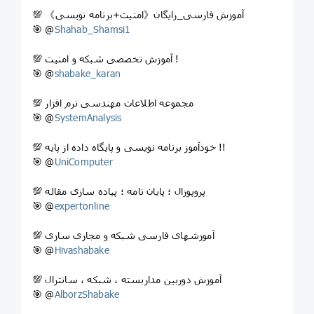
💯 آموزش فارسی_رایگان《امنیت+برنامه نویسی》
🎯 @
Shahab_Shamsi1
💯 آموزش تخصصی شبکه و امنیت !
🎯 @
shabake_karan
💯 مجموعه اطلاعات مهندسی نرم افزار
🎯 @
SystemAnalysis
💯 خودآموز برنامه نویسی و پایگاه داده از پایه !!
🎯 @
UniComputer
💯 پروپوزال ؛ پایان نامه ؛ پیاده سازی مقاله
🎯 @
expertonline
💯 آموزشهای فارسی شبکه و مجازی سازی
🎯 @
Hivashabake
💯 آموزش دوربین مداربسته ، شبکه ، سانترال
🎯 @
AlborzShabake