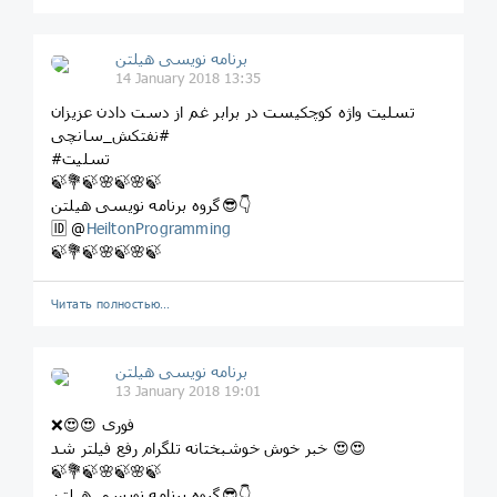
برنامه نویسی هیلتن
14 January 2018 13:35
تسلیت واژه کوچکیست در برابر غم از دست دادن عزیزان
#نفتکش_سانچی
#تسلیت
🍃💐🍃🌸🍃🌸🍃
گروه برنامه نویسی هیلتن😎👇
🆔 @
HeiltonProgramming
🍃💐🍃🌸🍃🌸🍃
Читать полностью…
برنامه نویسی هیلتن
13 January 2018 19:01
❌😍😍 فوری
خبر خوش خوشبختانه تلگرام رفع فیلتر شد 😍😍
🍃💐🍃🌸🍃🌸🍃
گروه برنامه نویسی هیلتن😎👇