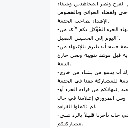
 الفرج ونصر المجاهدين وشفاء
حى ولقضاء الحوائج وبالخصوص
الإهداء لصاحب الختمة.
-معكم جمعة كاملة لإنهاء الجزء المُوَّكل بكم "أي من
اليوم إلى الخميس المقبل".
-من يشارك بالختمة عليهِ أن يلتزم بالإنتهاء من
 به قبل موعد تثويبه ونحن خارج
الذمة.
-يستطيع المشارك أن يدعو من يشاء من خارج
-ليس ضرورياً إعلامنا عند إنتهائكم من قراءة الجزء أو
، ومن الضروري إعلامنا في حال
لم تكملوا القراءة.
-نرجو المسامحة في حال تأخرنا قليلاً بالرد على
مشاركتكم.