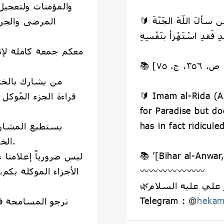
والمؤمنات ولتعجيل
🔰 الإمامُ الرِّضا (عَلَيهِ الّسَلامُ): مَن سألَ اللّه‏َ الجَنّةَ
المرضى والجر
🔰 Imam al-Rida (A
قراءة الجزء المُوكل
for Paradise but do
has in fact ridicule
الخدمة للمشاركة معنا في الختمة.
📚 ’[Bihar al-Anwar
〰️〰️〰️〰️〰️〰️〰️
الأجزاء الموكلة بكم
Telegram : @
hekam