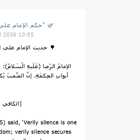
🌿 حكم الإمام علي "ع" 🌿
il 2026 10:55
🌳 حديث الإمام علي الرضا عليه السلام 🌳
أبوابِ الحِكمَةِ، إنَّ الصَّمتَ يُكس
📚 [الكافي ، ص. ١١٣ ، ج. ٢]
) said, ‘Verily silence is one
dom; verily silence secures