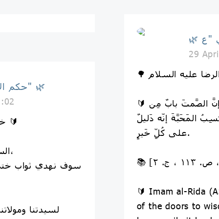
29 Apr
🌿 حكم الإمام علي "ع" 🌿
2:02
🔰 الإمامُ الرِّضا (عَلَيهِ الّسَلامُ): إنَّ الصَّمتَ بابٌ مِن
ِبُ المَحَبَّةَ إنّه دَليلٌ
🔰 خــــتـــمــــة قـــرآنــــــيــــة 🔰
على كُلِّ خَيرٍ.
السلام عليكم ورحمة الله وبركاته،
سوف نهدي ثواب ختما
🔰 Imam al-Rida (AS
of the doors to wis