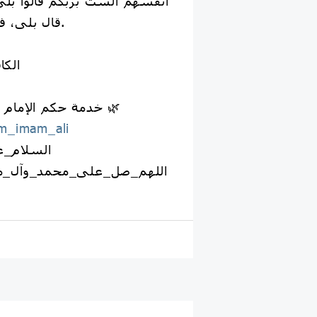
أنفسهم ألست بربكم قالوا بلى
قال بلى، فسبقتهم بالاقرار بالله.
📚 #الكا
🌿 خدمة حكم الإمام علي عليه السلام 🌿
m_imam_ali
#السلام_ع