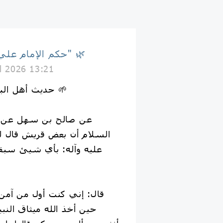
🌿 حكم الإمام علي "ع" 🌿
il 2026 13:21
🌱 حديث أهل البيت عليهم السلام 🌱
السلام أن بعض قريش قال ل
عليه وآله: بأي شيئ سبقت 
قال: إني كنت أول من آمن
حين أخذ الله ميثاق الن