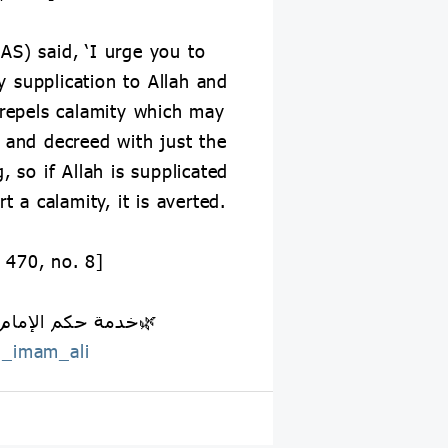
AS) said, ‘I urge you to
ly supplication to Allah and
 repels calamity which may
 and decreed with just the
, so if Allah is supplicated
t a calamity, it is averted.
. 470, no. 8]
🌿خدمة حكم الإمام علي عليه السلام🌿
_imam_ali