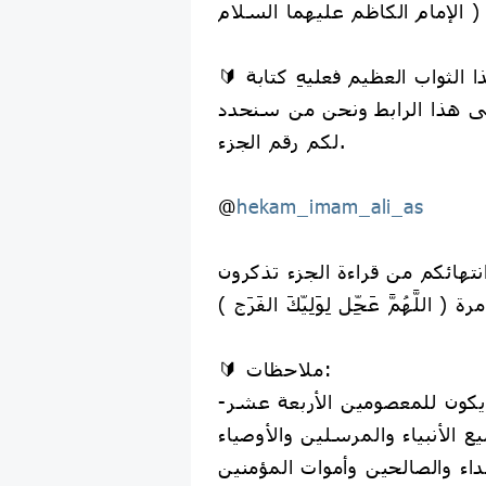
الإمام الكاظم عليهما السلام )
🔰 من أراد المشاركة بهذا الثواب العظيم فعليهِ كتابة
 هذا الرابط ونحن من سنحدد
لكم رقم الجزء.
@
hekam_imam_ali_as
🔰 ملاحظات:
-إهداء الختمات يكون للمعصومين الأربعة عشر
 الأنبياء والمرسلين والأوصياء
داء والصالحين وأموات المؤمنين