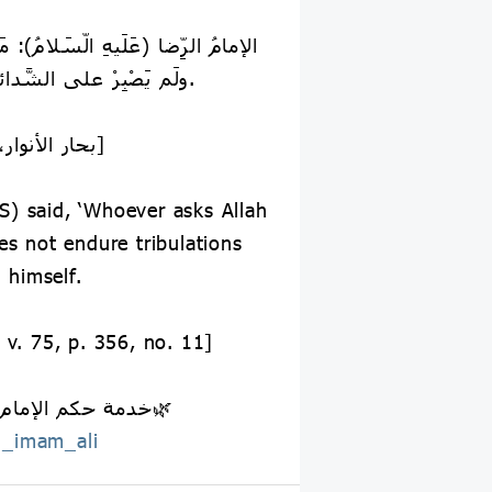
ولَم يَصْبِرْ على الشَّدائدِ فَقدِ اسْتَهْزأ بنَفْسِهِ.
📚 [بحار الأنوار، ص. ٣٥٦، ج. ٧٥]
S) said, ‘Whoever asks Allah
es not endure tribulations
d himself.
, v. 75, p. 356, no. 11]
🌿خدمة حكم الإمام علي عليه السلام🌿
_imam_ali