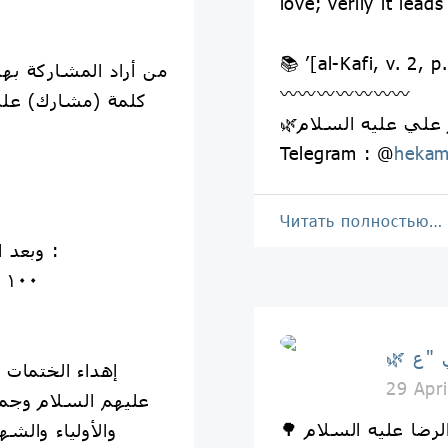
love; verily it lead
📚 ’[al-Kafi, v. 2, p
〰️〰️〰️〰️〰️〰️〰️
كلمة (مشارك) على
Telegram : @
hekam
Читать полностью…
وبعد انتهائكم من قراءة الجزء تذكرون :
( اللَّهُمَّ عَجِّل لِوَلِيّكَ الفَرَج ) ١٠٠ مرة
29 Apr
عليهم السلام وجميع
والأولياء والشه