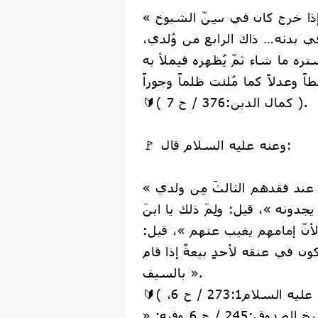
« إنّ القائم هو الذي إذا خرج كان في سِنّ الشيوخ
 في بدنه… ذاك الرابع من وُلدي،
ستره ما شاء ثمّ يُظهره فيملأ به
🔰( كمال الدين:376 / ح 7 ).
🚩 وعنه عليه السلام قال:
« كأنّي بالشيعة عند فقدهم الثالثَ مِن ولدي
دونه »، قيل: ولِمَ ذلك يا ابنَ
أنّ إمامهم يغيب عنهم »، قيل:
يكون في عنقه لأحدٍ بيعةٌ إذا قام
بالسيف ».
🔰( عيون أخبار الرضا عليه السلام273:1 / ح 6،
علل الشرائع للشيخ الصدوق:245 / ح 6 وفيه: «