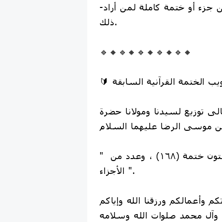
-بإمكانكم أخذ أكثر من جزء أو ختمة كاملة لمن أراد
ذلك.
🔹🔸🔹🔸🔹🔸🔹🔸🔹🔸
الى توزيع لسيدنا ومولانا حضرة
" مئة وثمان وستون ختمة (١٦٨) ، وعدد من
الأجزاء ".
تكم وأعمالكم ورزقنا الله وإياكم
وآل محمد صلوات الله وسلامه