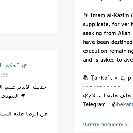
🔰 Imam al-Kazim (
supplicate, for veri
seeking from Allah
have been destined
execution remaining
and is asked to aver
🌿 حكم الإمام علي "ع" 🌿
0:55
📚 ’[al-Kafi, v. 2, p
〰️〰️〰️〰️〰️〰️〰️
المهدي عجّل الله تعالى فرجه الشريف 🌳
Telegram : @
hekam
Читать полностью…