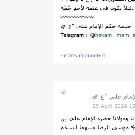
ّة… »).
〰〰〰〰〰〰
علي "ع" 🌿
Telegram : @
hekam_imam_a
Читать полностью…
29 April 2026 1
ا ومولانا حضرة الإمام علي بن
لرضا عليهما السلام 🌹