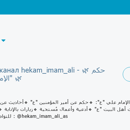
Telegram-канал hekam_imam_ali
الإمام علي "ع" 🌿
الإمام علي "ع": 🔹حكم عن أمير المؤمنين "ع" 🔹أحاديث عن 
أهل البيت "ع" 🔹أدعية وأعمال مُستحبة 🔹زيارات بالإنابة 
للتواصل والإستفسار : @hekam_imam_ali_as