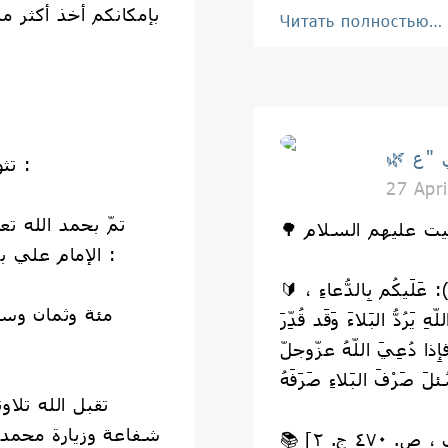
Читать полностью…
🔰 تثويب الختمة القرآنية السابقة :
27 Apr
تمّ بحمد الله تع
الإمام علي بن موسى الرضا عليهما السلام :
🔰 الإمامُ الكاظمُ (عَلَيهِ الّسَلامُ): عَلَيكُم بِالدُّعاءِ ،
‏ِ يَرُدُّ البَلاءَ وَقَد قُدِّرَ
إِذا دُعِيَ اللّه‏ُ عزّوجلّ
تقبل الله تلاو
شفاعة وزيارة محمد 