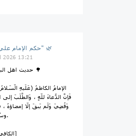
🌿 حكم الإمام علي "ع" 🌿
il 2026 13:21
🌳 حديث اهل البيت عليهم السلام 🌳
فَإنَّ الدُّعاءَ للّه‏ِِ ، وَالطَّلَبَ إلى اللّه
وَقُضِيَ وَلَم يَبقَ إلّا إمضاؤهُ ، ف
وسُئلَ صَرْفَ البَلاءِ صَرَفَهُ.
📚 [الكافي ، ص. ٤٧٠ ج. ٢]