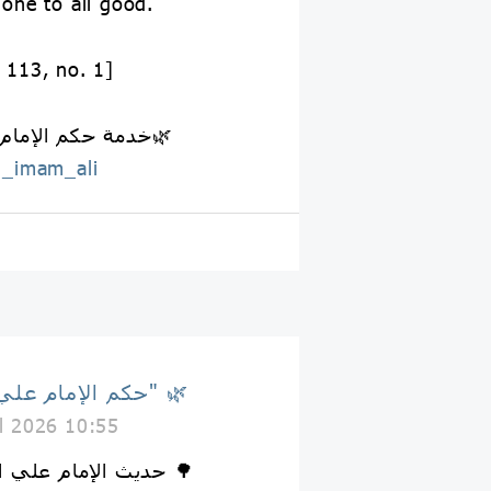
s one to all good.
. 113, no. 1]
🌿خدمة حكم الإمام علي عليه السلام🌿
_imam_ali
🌿 حكم الإمام علي "ع" 🌿
il 2026 10:55
🌳 حديث الإمام علي الرضا عليه السلام 🌳