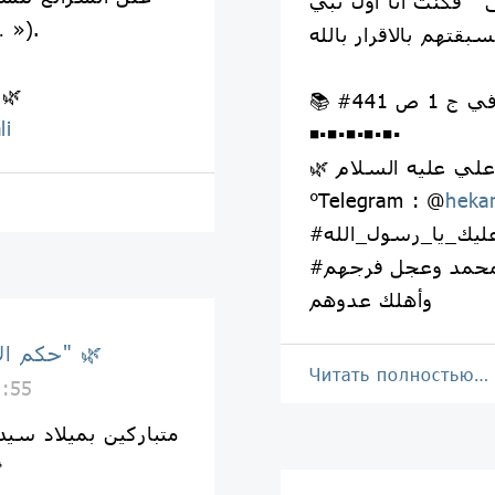
 " فكنت أنا أول نبي
لئلاّ يكون في عنقه لأحدٍ حُج
🌿 خدمة حكم الإمام 
في ج 1 ص 441
li
◾▪️◾▪️◾▪️◾▪️◾▪️
°Telegram : @
heka
ليك_يا_رسول_الله
#اللهم_صل_على_محمد_وآل_محمد وعجل فرجهم
وأهلك عدوهم
🌿 حكم الإمام علي "ع" 🌿
Читать полностью…
0:55
متباركين بميلاد سيدن
موسى ا