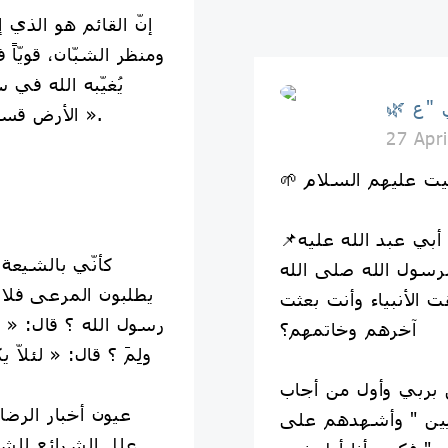
ومنظر الشبّان، قويّاً
يُغيّبه الله في 
الأرض قسطاً وعدلاً كما مُلئت ظلماً وجوراً ».
27 Apr
📌عن صالح بن سهل عن أبي عبد الله عليه
رسول الله صلى الله
يطلبون المرعى فلا يج
الأنبياء وأنت بعثت
رسول الله ؟ قال: « ل
آخرهم وخاتمهم؟
ولِمَ ؟ قال: « لئلاّ 
 بربي وأول من أجاب
بيين " وأشهدهم على