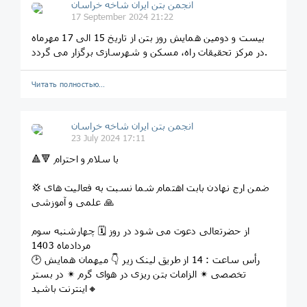
انجمن بتن ایران شاخه خراسان
17 September 2024 21:22
بیست و دومين همايش روز بتن از تاريخ 15 الی 17 مهرماه
در مرکز تحقيقات راه، مسکن و شهرسازی برگزار می گردد.
Читать полностью…
انجمن بتن ایران شاخه خراسان
23 July 2024 17:11
🔺🔻 با سلام و احترام
💢 ضمن ارج نهادن بابت اهتمام شما نسبت به فعالیت های
علمی و آموزشی 🙏
از حضرتعالی دعوت می شود در روز 🗓 چهارشنبه سوم
مردادماه 1403
🕑 رأس ساعت : 14 از طریق لینک زیر 👇 میهمان همایش
تخصصی ✴ الزامات بتن ریزی در هوای گرم ✴ در بستر
اینترنت باشید🔸