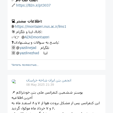
🔗
https://B2n.ir/pt3037
طلاعات بیشتر:
ا
💻
🌐
https://montazeri.nus.ac.ir/lms1
🎯 کانال ایتا و تلگرام:
✅👉 @
AZADmontazeri
❓پاسخ به سوالات و پیشنهادات:
تلگرام
yazdinejad
🆔 @
ایتا
yazdinezhad
🆔 @
Читать полностью…
انجمن بتن ایران شاخه خراسان
08 May 2025 21:39
📌 پوستر ششمین کنفرانس ملی بتن خودتراکم
آخرین اطلاعیه
این کنفرانس پس از مشکل برودت هوا از ۷ و ۸ اسفند ماه به
۶ و ۷ خرداد ماه موکول گردید.