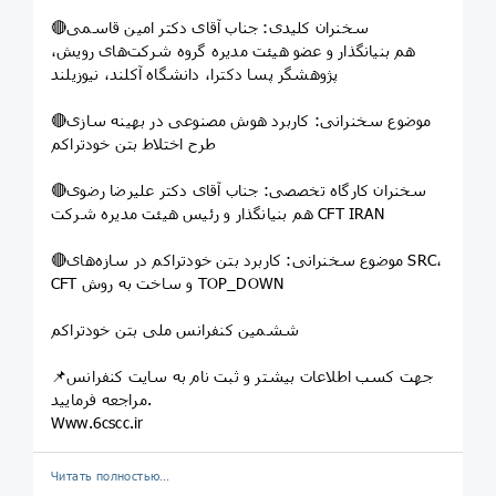
🔴سخنران کلیدی: جناب آقای دکتر امین قاسمی
هم بنیانگذار و عضو هیئت مدیره گروه شرکت‌های رویش،
پژوهشگر پسا دکترا، دانشگاه آکلند، نیوزیلند
🔴موضوع سخنرانی: کاربرد هوش مصنوعی در بهینه سازی
طرح اختلاط بتن خودتراکم
🔴سخنران کارگاه تخصصی: جناب آقای دکتر علیرضا رضوی
هم بنیانگذار و رئیس هیئت مدیره شرکت CFT IRAN
🔴موضوع سخنرانی: کاربرد بتن خودتراکم در سازه‌های SRC،
CFT و ساخت به روش TOP_DOWN
ششمین کنفرانس ملی بتن خودتراکم
📌جهت کسب اطلاعات بیشتر و ثبت نام به سایت کنفرانس
مراجعه فرمایید.
Www.6cscc.ir
Читать полностью…