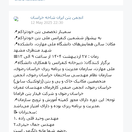
انجمن بتن ایران شاخه خراسان
12 May 2025 22:30
📌سمینار تخصصی بتن خودتراکم
📍به پیشواز ششمین کنفرانس ملی بتن خودتراکم
📍مکان: سالن همایش‌های دانشگاه ملی مهارت، دانشکده
شهید منتظری مشهد
📅زمان : ۲۷ اردیبهشت ۱۴۰۴ از ساعت ۹ الی ۱۳
📌برگزار کنندگان: دبیرخانه کنفرانس با همکاری دانشگاه
ملی مهارت، سازمان مدیریت و برنامه ریزی خراسان رضوی،
سازمان نظام مهندسی ساختمان خراسان رضوی، انجمن
متخصصین مکانیک خاک و پی و بتن (ژئوتکنیک سابق)
خراسان رضوی، انجمن صنفی کارفرمای مهندسان عمران
خراسان رضوی و شرکت فیدار بتن فرامانا
📌توجه: این دوره دارای مجوز کمیته آموزش و ترویج سازمان
مدیریت و برنامه ریزی بوده و دارای امتیاز می‌باشد.
📝 سخنرانان:
۱. مهندس وحید قلی زاده
۲.مهندس جمال حیدری
حضور شما مایه دلگرمی است.