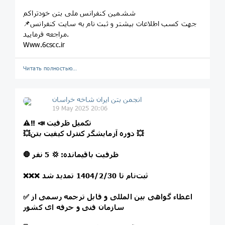
ششمین کنفرانس ملی بتن خودتراکم
📌جهت کسب اطلاعات بیشتر و ثبت نام به سایت کنفرانس
مراجعه فرمایید.
Www.6cscc.ir
Читать полностью…
انجمن بتن ایران شاخه خراسان
19 May 2025 20:06
⚠️‼️ 📣 تکمیل ظرفیت
💥دوره آزمایشگر کنترل کیفیت بتن 💥
🛑 ظرفیت باقیمانده: 💢 5 نفر
❌❌❌ ثبت‌نام تا
1404/2/30
تمدید شد
اعطاء گواهی بین المللی و قابل ترجمه رسمی از
✅
سازمان فنی و حرفه ای کشور