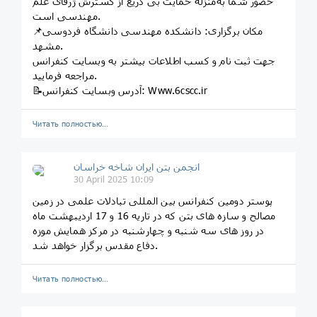
حضور شما به‌منزله حمایت بی دریغ از گسترش ژرفای علم
مهندسی است.
📌مکان برگزاری: دانشکده مهندسی دانشگاه فردوسی
مشهد.
جهت ثبت نام و کسب اطلاعات بیشتر به وبسایت کنفرانس
مراجعه فرمایید.
📝آدرس وبسایت کنفرانس: Www.6cscc.ir
Читать полностью…
انجمن بتن ایران شاخه خراسان
30 April 2025 10:09
پوستر دومين کنفرانس بین المللی تبادلات علمی در زمين
مصالح و سازه های بتن که در تاريه 16 و 17 اردیبهشت ماه
در روز های سه شنبه و چهارشنبه در مرکز همايش موزه
دفاع مقدس برگزار خواهد شد.
Читать полностью…