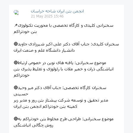
انجمن بتن ایران شاخه خراسان
21 May 2025 15:46
📌سخنرانی کلیدی و کارگاه تخصصی با محوریت تکنولوژی
بتن خودتراکم
🔴سخنران کلیدی: جناب آقای دکتر علی اکبر شیرزادی جاوید
دانشیار دانشگاه علم و صنعت ایران
🔴موضوع سخنرانی: یافته های نوین در خصوص ارتباط
انباشتگی ذرات و خمیر ملات با رئولوژی و تغلیظ پذیری بتن
خودتراکم
🔴سخنران کارگاه تخصصی: جناب آقای دکتر میر وحید
حسینی
مدیر تحقیق و توسعه شرکت پیشتاز بتن روز و مدیر زیر
کمیته بتن خودتراکم انجمن بتن ایران
🔴موضوع سخنرانی: طراحی طرح مخلوط بتن خودتراکم به
روش چگالی انباشتگی