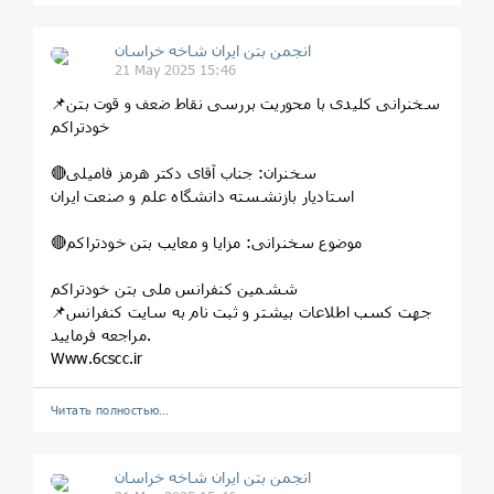
انجمن بتن ایران شاخه خراسان
21 May 2025 15:46
📌سخنرانی کلیدی با محوریت بررسی نقاط ضعف و قوت بتن
خودتراکم
🔴سخنران: جناب آقای دکتر هرمز فامیلی
استادیار بازنشسته دانشگاه علم و صنعت ایران
🔴موضوع سخنرانی: مزایا و معایب بتن خودتراکم
ششمین کنفرانس ملی بتن خودتراکم
📌جهت کسب اطلاعات بیشتر و ثبت نام به سایت کنفرانس
مراجعه فرمایید.
Www.6cscc.ir
Читать полностью…
انجمن بتن ایران شاخه خراسان