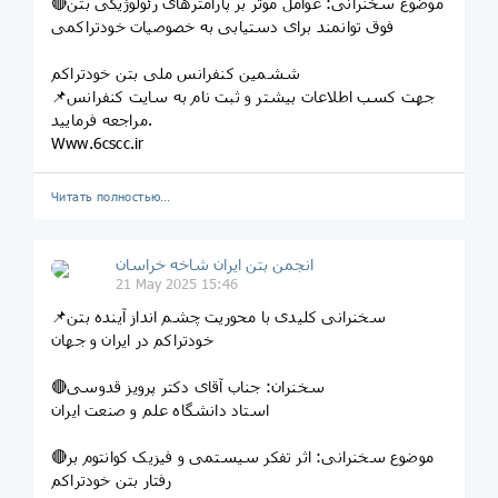
🔴موضوع سخنرانی: عوامل موثر بر پارامترهای رئولوژیکی بتن
فوق توانمند برای دستیابی به خصوصیات خودتراکمی
ششمین کنفرانس ملی بتن خودتراکم
📌جهت کسب اطلاعات بیشتر و ثبت نام به سایت کنفرانس
مراجعه فرمایید.
Www.6cscc.ir
Читать полностью…
انجمن بتن ایران شاخه خراسان
21 May 2025 15:46
📌سخنرانی کلیدی با محوریت چشم انداز آینده بتن
خودتراکم در ایران و جهان
🔴سخنران: جناب آقای دکتر پرویز قدوسی
استاد دانشگاه علم و صنعت ایران
🔴موضوع سخنرانی: اثر تفکر سیستمی و فیزیک کوانتوم بر
رفتار بتن خودتراکم