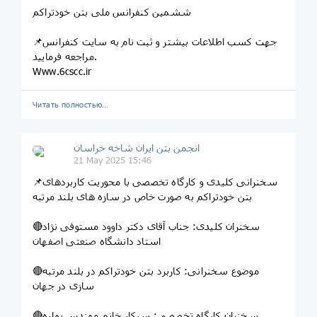
ششمین کنفرانس ملی بتن خودتراکم
📌جهت کسب اطلاعات بیشتر و ثبت نام به سایت کنفرانس
مراجعه فرمایید.
Www.6cscc.ir
Читать полностью…
انجمن بتن ایران شاخه خراسان
21 May 2025 15:46
📌سخنرانی کلیدی و کارگاه تخصصی با محوریت کاربردهای
بتن خودتراکم به صورت خاص در سازه های بلند مرتبه
🔴سخنران کلیدی: جناب آقای دکتر داوود مستوفی نژاد
استاد دانشگاه صنعتی اصفهان
🔴موضوع سخنرانی: کاربرد بتن خودتراکم در بلند مرتبه
سازی در جهان
🔴سخنران کارگاه تخصصی: سرکار خانم مهندس بهاره