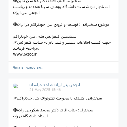
🔴سخنران: جناب آقای دکتر محسن تدین
استادیار بازنشسته دانشگاه بوعلی سینا همدان و ریاست
انجمن بتن ایران
🔴موضوع سخنرانی: توسعه و ترویج بتن خودتراکم در ایران
ششمین کنفرانس ملی بتن خودتراکم
📌جهت کسب اطلاعات بیشتر و ثبت نام به سایت کنفرانس
مراجعه فرمایید.
Www.6cscc.ir
Читать полностью…
انجمن بتن ایران شاخه خراسان
21 May 2025 15:46
📌سخنرانی کلیدی با محوریت تکنولوژی بتن خودتراکم
🔴سخنران: جناب آقای دکتر محمد شکرچی زاده
استاد دانشگاه تهران