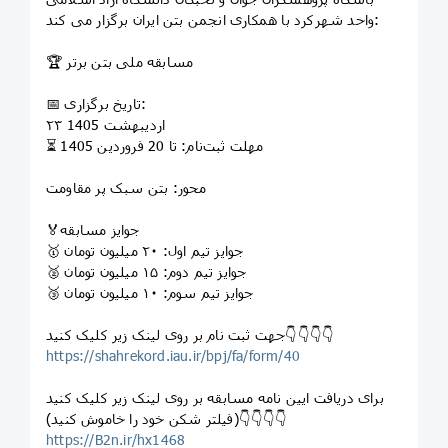
واحد شهرکرد با همکاری انجمن بتن ایران برگزار می کند:
🏆 مسابقه ملی بتن برتر
📅 تاریخ برگزاری:
۲۳ اردیبهشت 1405
⏳ مهلت ثبت‌نام: تا 20 فروردین 1405
محور: بتن سبک پر مقاومت
🏅جوایز مسابقه
🥇 جوایز تیم اول: ۲۰ میلیون تومان
🥈 جوایز تیم دوم: ۱۵ میلیون تومان
🥉 جوایز تیم سوم: ۱۰ میلیون تومان
جهت ثبت نام بر روی لینک زیر کلیک کنید👇👇👇👇
https://shahrekord.iau.ir/bpj/fa/form/40
برای دریافت ایین نامه مسابقه بر روی لینک زیر کلیک کنید
(فیلتر شکن خود را خاموش کنید)👇👇👇👇
https://B2n.ir/hx1468