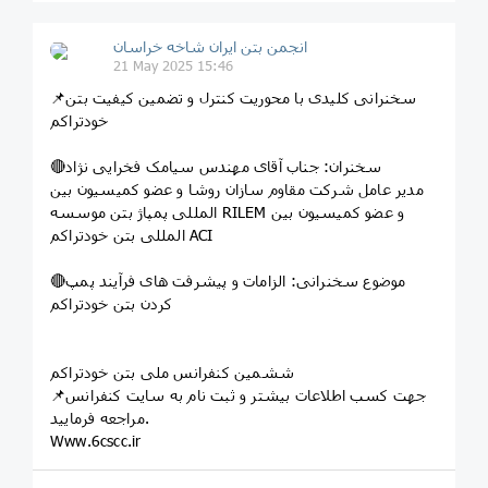
انجمن بتن ایران شاخه خراسان
21 May 2025 15:46
📌سخنرانی کلیدی با محوریت کنترل و تضمین کیفیت بتن
خودتراکم
🔴سخنران: جناب آقای مهندس سیامک فخرایی نژاد
مدیر عامل شرکت مقاوم سازان روشا و عضو کمیسیون بین
المللی پمپاژ بتن موسسه RILEM و عضو کمیسیون بین
المللی بتن خودتراکم ACI
🔴موضوع سخنرانی: الزامات و پیشرفت های فرآیند پمپ
کردن بتن خودتراکم
ششمین کنفرانس ملی بتن خودتراکم
📌جهت کسب اطلاعات بیشتر و ثبت نام به سایت کنفرانس
مراجعه فرمایید.
Www.6cscc.ir