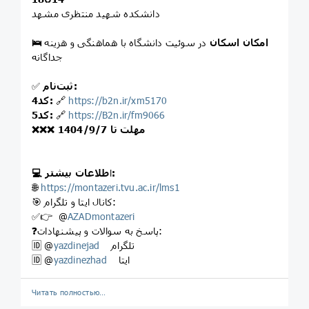
دانشکده شهید منتظری مشهد
🛌 امکان اسکان
در سوئیت دانشگاه با هماهنگی و هزینه
جداگانه
ثبت‌نام:
✅
https://b2n.ir/xm5170
🔗
کد4:
https://B2n.ir/fm9066
🔗
کد5:
❌❌❌ مهلت تا 1404/9/7
طلاعات بیشتر:
ا
💻
🌐
https://montazeri.tvu.ac.ir/lms1
🎯 کانال ایتا و تلگرام:
✅👉 @
AZADmontazeri
❓پاسخ به سوالات و پیشنهادات:
تلگرام
yazdinejad
🆔 @
ایتا
yazdinezhad
🆔 @
Читать полностью…