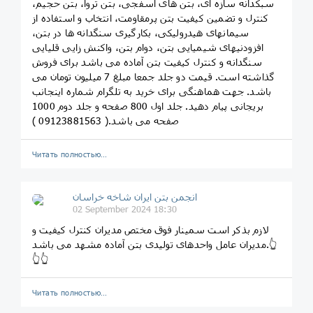
سبکدانه سازه ای، بتن های اسفجی، بتن تروا، بتن حجيم،
کنترل و تضمين کيفيت بتن پرمقاومت، انتخاب و استفاده از
سيمانهای هيدروليکی، بکارگيری سنگدانه ها در بتن،
افزودنیهای شيميایی بتن، دوام بتن، واکنش زایی قلیایی
سنگدانه و کنترل کیفيت بتن آماده می باشد برای فروش
گذاشته است. قيمت دو جلد جمعا مبلغ 7 ميليون تومان می
باشد. جهت هماهنگی برای خريد به تلگرام شماره اينجانب
بريجانی پيام دهيد. جلد اول 800 صفحه و جلد دوم 1000
صفحه می باشد.( 09123881563 )
Читать полностью…
انجمن بتن ایران شاخه خراسان
02 September 2024 18:30
لازم بذکر است سمینار فوق مختص مدیران کنترل کیفیت و
مدیران عامل واحدهای تولیدی بتن آماده مشهد می باشد.👆
👆👆
Читать полностью…