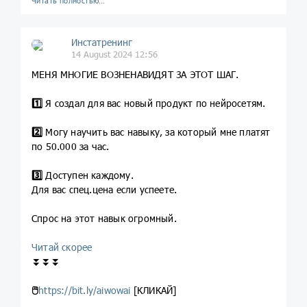
Читать полностью…
Инстатренинг
14 August 2024 12:56
МЕНЯ МНОГИЕ ВОЗНЕНАВИДЯТ ЗА ЭТОТ ШАГ.
1️⃣
Я создал для вас новый продукт по нейросетям.
2️⃣
Могу научить вас навыку, за который мне платят
по 50.000 за час.
3️⃣
Доступен каждому.
Для вас спец.цена если успеете.
Спрос на этот навык огромный.
Читай скорее
⏬⏬⏬
🖱
https://bit.ly/aiwowai
[КЛИКАЙ]