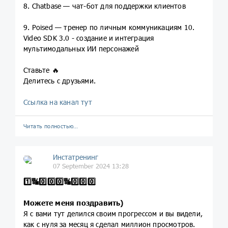
8. Chatbase — чат-бот для поддержки клиентов
9. Poised — тренер по личным коммуникациям 10.
Video SDK 3.0 - создание и интеграция
мультимодальных ИИ персонажей
Ставьте 🔥
Делитесь с друзьями.
Ссылка на канал тут
Читать полностью…
Инстатренинг
07 September 2024 13:28
1️⃣
🔣
0️⃣
0️⃣
0️⃣
🔣
0️⃣
0️⃣
0️⃣
Можете меня поздравить)
Я с вами тут делился своим прогрессом и вы видели,
как с нуля за месяц я сделал миллион просмотров.