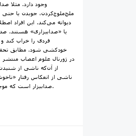
وجود دارد. مثلا صدا
ملچ‌ملوچ‌کردن، جویدن یا حتی 
دیوانه می‌کند. این افراد اصط
یا «صدابیزاری» هستند. صداآز
فردی را خراب کند و د
خودکشی شود. مطابق تحقی
در ژورنال علوم اعصاب منتشر 
از آن‌که ناشی از شنید
ناشی از انعکاس رفتارِ «ناخوشا
صدابیزار است که موجب خشم او می‌شود.