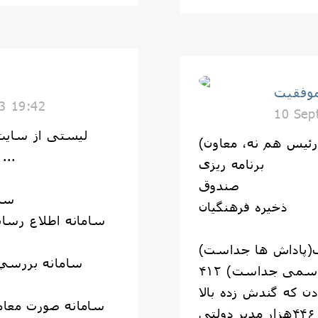
موفقيت
3 19:42
10 Sep
لیستی از سايت 
رئیس هم نه، معاون)
فعالان اقتصادی تقدیم می‌شود 
برنامه ریزی
صندوق
t.ir
ذخیره فرهنگیان
ی(پاداش ها جداست)
ر رسمی جداست)
 که گندش زده بالا
Ttms22.tax.gov.ir سامانه صو
ی