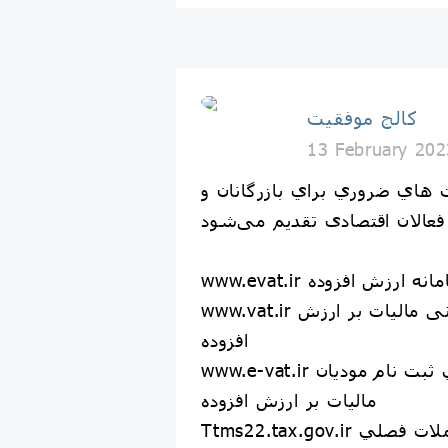
كالج موفقيت
13 February 202
هاي ضروري براي بازرگانان و
...
www.eva سامانه ارزش افزوده
www.vat.ir سامانه اطلاع رسانی مالیات بر ارزش
افزوده
www.e-vat.ir سامانه بررسي ثبت نام موديان
ماليات بر ارزش افزوده
رت معاملات فصلي