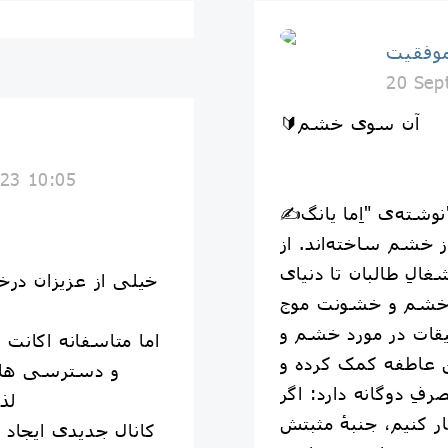
موفقيت
20 Sep
🔰آن سوی خشم
23 10:05
انگ"
از خشم ساخته‌اند. از
غالِ طالبان تا دنیای
خیلی از عزیزان درخ
 خشم و خشونت موج
یقات در مورد خشم و
اما متاسفانه اکانت 
ن عاطفه کمک کرده و
و دسترسی ها د
ِ دوگانه دارد: اگر
لذ
ر کنیم، جنبهٔ مثبتش
کانال جدیدی ایجاد ک