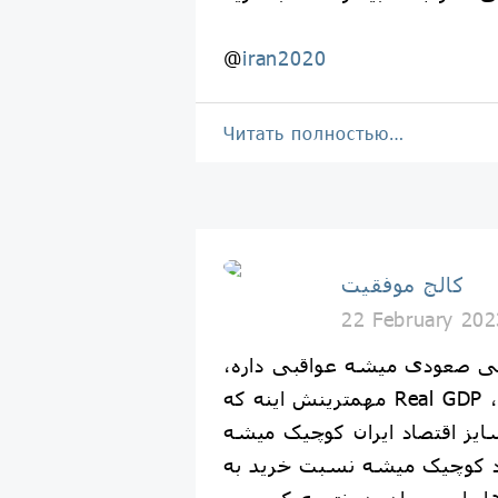
@
iran2020
Читать полностью…
كالج موفقيت
22 February 202
لی صعودی میشه عواقبی داره،
مهمترینش اینه که Real GDP کاهش پیدا میکنه ،
یز اقتصاد ایران کوچیک میشه
د کوچیک میشه نسبت خرید به
 پایین میاد، در نتیجه کسب و