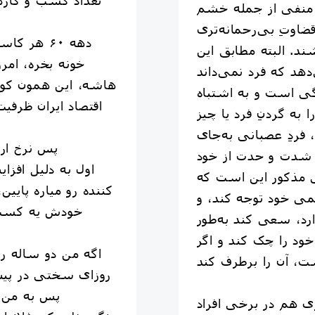
 منفی از جمله خشم
ضاوتِ بی‌رحمانه‌تری
دهه ۶۰ هر 
د. البته مطابق این
خونه بخره، ام
هد که فرد نمی‌داند
هاشه، این همون کو
ی است و به اشتباه
اقتصاد ایران ظرفی
 به گردنِ فرد یا چیز
 فردِ عصبانی به‌جای
پس نرخ ارز
ـ‌ شدت و حدت از خود
اول به دلیل افز
ی مذکور این است که
کننده رو میاره پایی
می خود توجه کند، و
خودش یه کسب و
، سعی کند به‌طور
د را چک کند و اگر
روزای سختی در پیش 
پس به من ن
 هم در برخی افراد