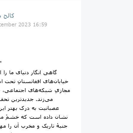
كالج 
tember 2023 16:59
✍نوشته‌ی "اِما ی
گاهی انگار دنیای ما را 
خیابان‌های افغانستانِ تحت اش
مجازیِ شبکه‌های اجتماعی،
می‌زند. جدیدترین تحق
عصبانیت به درک بهتر ای
نشان داده است که خشمْ مصرف
جنبهٔ تاریک و مخرب آن را مها