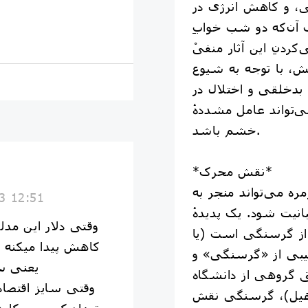
، و کاهش انرژی در
 آن‌که دو شب خوابِ
خنثی‌کردنِ این آثار منفیْ
هش، با توجه به شیوع
ِ بدخلقی و اختلال در
‌تواند عامل مشددهٔ
خشم باشد.
*نقش محرک*
ه می‌تواند منجر به
3 12:51
یت شود. یک پدیدهٔ
وقتی دلار این مد
ز گرسنگی است (یا
کیبی از «گرسنگی» و
یعنی سا
 گروهی از دانشگاه
وقتی سایز اقتصا
هیل)، گرسنگی نقش
تعداد کسب و کارها