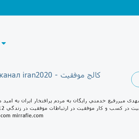
Telegram-канал iran2020 - كالج موفقيت
میررفیع خدمتي رايگان به مردم پرافتخار ايران به اميد 
.com mirrafie.com