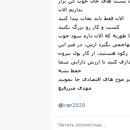
ان پست های حال خوب کن بزار
نداریم الان
الان فقط باید نجات پیدا کنید
کسب و کار رو بزرگ نکنید
طوریه که الان داره سود خوب
 تهاجمی بگیرد ازش، در غیر این
کود هستید، از کار پول بیرون
ری کنید تا ارزش دارایی شما
حفظ بشه
یز موج های اقتصادی جا نمونید
مهدی میررفیع
@
iran2020
Читать полностью…