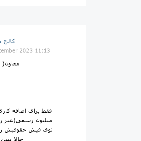
كالج 
tember 2023 11:13
معاون( 
فقط برای اضافه کار
۴۱۲ میلیون رسمی(غی
توی فیش حقوقیش زدن
حالا ببین ۴۴۶هزار مدیر دولت