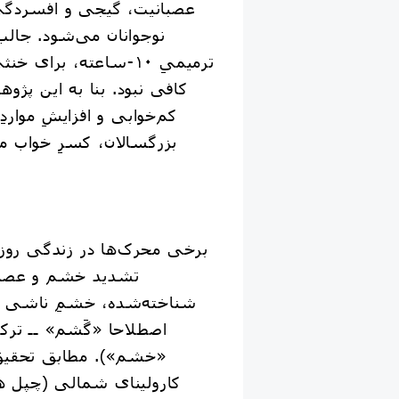
عصبانیت، گیجی و افسردگی
نوجوانان می‌شود. جالب
ترمیمیِ ۱۰-ساعته، برای 
کافی نبود. بنا به این پژو
کم‌خوابی و افزایشِ موارد
بزرگسالان، کسرِ خواب می
برخی محرک‌ها در زندگی روزمر
تشدید خشم و عصبان
شناخته‌شده، خشمِ ناشی ا
اصطلاحا «گَشم» ‌ــ‌ تر
«خشم»). مطابق تحقیق
کارولینای شمالی (چپل 