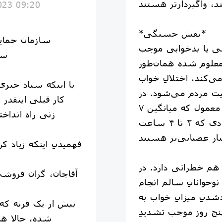
023 09:20
*نقش خستگی*
سازمان حمای
ابی یا بدخوابی موجب
سا
علوم شده همان‌طور
ی‌کند، اختلالِ خواب
با اینکه ستاد خبری
ت مردم می‌شود. در
کار قبلی اینقدر
مقایسه با افرادِ دارای خوابِ معمول که میانگین ۷
زنی راه انداخ
ساعت در شب می‌خوابند، افرادی که ۲ تا ۴ ساعت
فهمیدنِ اینکه زیاد ک
 هم خطراتی دارد. در
آقاجان، گران فروش
وجوانانِ سالم انجام
نِ میزانِ خواب به
بیش از یک قرنه ک
پنج روز موجب تشدیدِ
شده، حالا هی