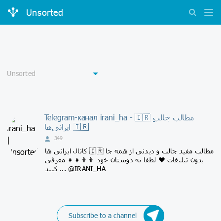
Unsorted
Telegram-канал irani_ha - 🇮🇷 مطالب جالبِ
ایرانی‌ها 🇮🇷
349
کانال ایرانی ها 🇮🇷 مطالب مفید جالب و دیدنی از همه جا
بدون تبلیغات ♥️ لطفا به دوستان خود 👨‍👨‍👧‍👧 معرفی
کنید ... @IRANI_HA
Subscribe to a channel