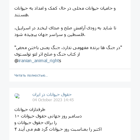
و حامیان حیوانات محلی در حال کمک و امداد به حیوانات
هستند.
تا شاید به زودی آرامشِ صلح و صدای لبخند در اسراییل،
فلسطین و سراسر جهان پیچیده شود.
"در جنگ ها برنده مفهومی ندارد، جنگ یعنی باختنِ محض"
از کتاب جنگ و صلح اثر لئو تولستوی
@
iranian_animal_right
s
Читать полностью…
حقوق حیوانات در ایران
04 October 2023 14:45
طرفداران حیوانات
۱۰ دسامبر روز جهانی حقوق حیوانات
را برای حقوق حیوانات و
۴ اکتبر را بمناسبت روز حیوانات گرد هم می آیند