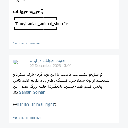
خیریه حیوانات👇
┏━━━━━━━━━━
━━━━━━━┓
T.me/iranian_animal_shop 🐾
┗━━━━━━━━━━━━━━━━━┛
Читать полностью…
حقوق حیوانات در ایران
05 December 2023 15:00
تو متل‌قو یکساعت داشت با این بچه‌گربه بازی میکرد و
بلندبلند قربون صدقه‌ش‌. قشنگی هم زیاد داریم فقط کاش
پخش کنیم همه ببینن، یادبگیرن؛ قلب بزرگ یعنی این
✍
Saman Golnari
@
iranian_animal_righs
t
Читать полностью…