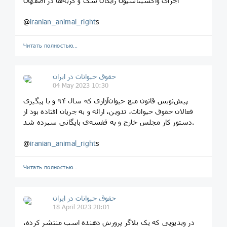
اجرای واکسیناسیون رایگان سگ و گربه‌ها در اصفهان
@
iranian_animal_right
s
Читать полностью…
حقوق حیوانات در ایران
04 May 2023 10:30
پیش‌نویس قانون منع حیوان‌آزاری که سال ۹۴ و با پیگیری
فعالان حقوق حیوانات، تدوین، ارائه و به جریان افتاده بود از
دستور کار مجلس خارج و به قفسه‌ی بایگانی سپرده‌ شد.
@
iranian_animal_right
s
Читать полностью…
حقوق حیوانات در ایران
18 April 2023 20:01
‏در ویدیویی که یک بلاگر پرورش دهنده اسب منتشر کرده،