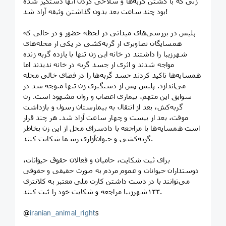
زنی که با کشتن گربه‌ها و سلاخی کردن آنها دستگیر شده
بود چند ساعت بعد بدون گذاشتن وثیقه آزاد شد!
پلیس در بررسی‌های میدانی در لحظه حضور و در حالی که
همسایگان تصاویری از گربه‌کشی در یکی از محله‌های
شهرزیبا را داشتند ‏در خانه این زن تنها با یازده گربه زنده
مواجه شدند و اثری از جسد گربه در خانه ندیدند اما
همسایه‌ها تاکید کردند جسد گربه‌ها را در فضای خالی محله
می‌اندازد. پلیس پس از دستگیری زن تنها متوجه شد در
سوابق این متهم، بیماری اعصاب و روان مشهود است. زن
گربه‌کش، بعد از انتقال به بیمارستان رسول و بازداشت
موقت، بعد از بیست و‌ چهار ساعت آزاد شد. هر چند قرار
است همسایه‌ها با مراجعه با دادسرای محل از این زن بخاطر
گربه‌کشی و حیوان‌آزاری رسما شکایت کنند.
برای ثبت شکایت، حامیان و فعالان حقوق حیوانات،
دوستداران حیوانات و عموم مردم به صورت حقیقی و حقوقی
می‌توانند با در دست داشتن کارت ملی معتبر به کلانتری
۱۳۳شهرزیبا مراجعه و شکایت خود را ثبت کنند.
@
iranian_animal_right
s