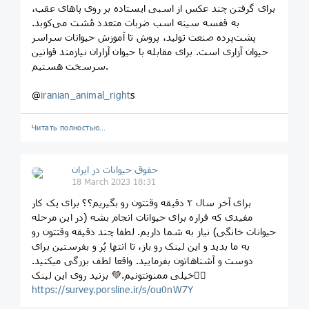
برای گرفتن چند عکس از اسبی ایستاده بر روی پاهای عقب،
به قفسه سینه اسب ضربات متعدد مُشت می‌کوبد.
پشت‌پرده صنعت تولید، پروش تا آموزش حیوانات سراسر
حیوان آزاری است. برای مقابله با حیوان آزاران نیازمند قوانین
سرسخت هستیم.
@
iranian_animal_right
s
Читать полностью…
حقوق حیوانات در ایران
18 March 2023 18:31
‏برای آخر سال ۲ دقیقه وقتتون رو بگیریم؟؟ برای یک کار
مفیدی که قراره برای حیوانات انجام بشه (در این مرحله
حیوانات خانگی) نیاز به شما داریم. لطفا چند دقیقه وقتتون رو
به ما بدید و این لینک رو باز، تا انتها پُر و بفرستین برای
دوست و آشناهاتون بفرمایید. واقعا لطف بزرگی میکنید.
خیلی ممنونتونیم.💚 بزنید روی این لینک👇🏻
https://survey.porsline.ir/s/ou0nW7Y