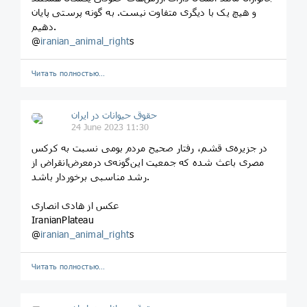
و هیچ یک با دیگری متفاوت نیست. به گونه پرستی پایان
دهیم.
@
iranian_animal_right
s
Читать полностью…
حقوق حیوانات در ایران
24 June 2023 11:30
‏در جزیره‌ی قشم، رفتار صحیح مردم بومی نسبت به کرکس
مصری باعث شده که جمعیت این‌گونه‌ی درمعرض‌انقراض از
رشد مناسبی برخوردار باشد.
عکس از هادی انصاری
IranianPlateau
@
iranian_animal_right
s
Читать полностью…