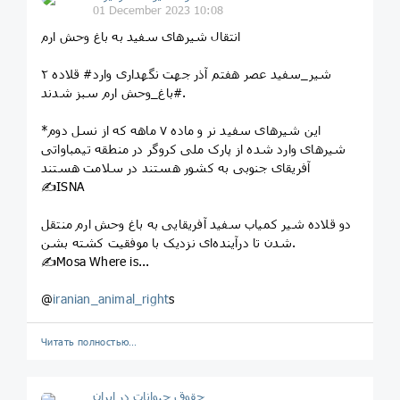
01 December 2023 10:08
‏انتقال شیرهای سفید به باغ وحش ارم
۲ قلاده ‎#شیر_سفید عصر هفتم آذر جهت نگهداری وارد
#باغ_وحش ارم سبز شدند.
*این شیرهای سفید نر و ماده ۷ ماهه که از نسل دوم
شیرهای وارد شده از پارک ملی کروگر در منطقه تیمباواتی
آفریقای جنوبی به کشور هستند در سلامت هستند
✍ISNA
‏دو قلاده شیر کمیاب سفید آفریقایی به باغ وحش ارم منتقل
شدن تا درآینده‌ای نزدیک با موفقیت کشته بشن.
✍Mosa Where is...
@
iranian_animal_right
s
Читать полностью…
حقوق حیوانات در ایران