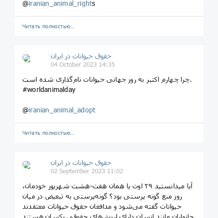
@
iranian_animal_right
s
Читать полностью…
حقوق حیوانات در ایران
04 October 2023 14:35
چرا چهارم اکتبر به روز جهانی حیوانات نام‌گذاری شده است.
#worldanimalday
@
iranian_animal_adopt
Читать полностью…
حقوق حیوانات در ایران
02 September 2023 11:02
‏آیا میدانستید ۲۹ اوت یا همان هفت-هشت شهریور خودمان،
روز منع گونه‌ پرستی بود؟ گونه‌پرستی به تبعیض در میان
حیوانات گفته می‌شود و مدافعان حقوق حیوانات معتقدند
جانواران مانند انسان دارای ارزش‌های حقوقی یکسان هستند