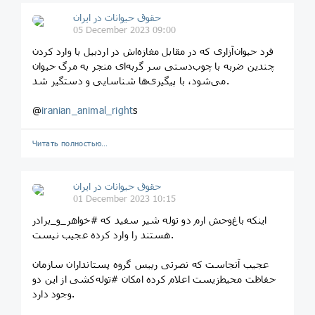
حقوق حیوانات در ایران
05 December 2023 09:00
فرد حیوان‌آزاری که در مقابل مغازه‌اش در اردبیل با وارد کردن
چندین ضربه با چوب‌دستی سر گربه‌ای منجر به مرگ حیوان
می‌شود، با پیگیری‌ها شناسایی و دستگیر شد.
@
iranian_animal_right
s
Читать полностью…
حقوق حیوانات در ایران
01 December 2023 10:15
‏اینکه باغ‌وحش ارم دو توله شیر سفید که #خواهر_و_برادر
هستند را وارد کرده عجیب نیست.
عجیب آنجاست که نصرتی رییس گروه پستانداران سازمان
حفاظت محیط‌زیست اعلام کرده امکان #توله‌کشی از این دو
وجود دارد.