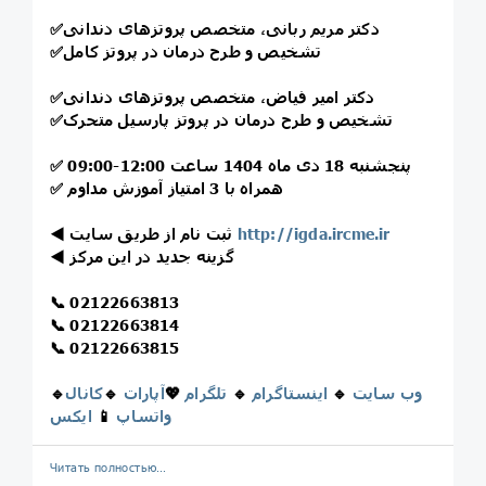
دکتر مریم ربانی، متخصص پروتزهای دندانی
✅
تشخیص و طرح درمان در پروتز کامل
✅
دکتر امیر فیاض، متخصص پروتزهای دندانی
✅
تشخیص و طرح درمان در پروتز پارسیل متحرک
✅
پنجشنبه 18 دی ماه 1404 ساعت 12:00-09:00
✅
همراه با 3 امتیاز آموزش مداوم
✅
http://igda.ircme.ir
ثبت نام از طریق سایت
◀️
گزینه جدید در این مرکز
◀️
📞
02122663813
📞
02122663814
📞
02122663815
وب سایت
🔹
اینستاگرام
🔹
تلگرام
💖
آپارات
🔹
کانال
🔹
واتساپ
📱
ایکس
Читать полностью…