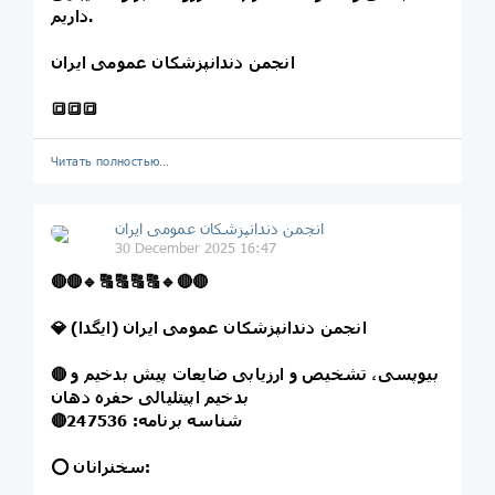
داریم.
انجمن دندانپزشکان عمومی ایران
🔳🔳🔳
Читать полностью…
انجمن دندانپزشکان عمومی ایران
30 December 2025 16:47
🔴
🔴
🔹
🔠
🔠
🔠
🔠
🔹
🔴
🔴
💎 انجمن دندانپزشکان عمومی ایران (ایگدا)
بیوپسی، تشخیص و ارزیابی ضایعات پیش بدخیم و
🔴
بدخیم اپیتلیالی حفره دهان
شناسه برنامه: 247536
🔴
⭕️ سخنرانان: