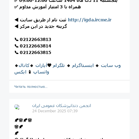
پنجشنبه 11 دی ماه 1404 ساعت 12:00-09:00
✅
همراه با 3 امتیاز آموزش مداوم
✅
http://igda.ircme.ir
ثبت نام از طریق سایت
◀️
گزینه جدید در این مرکز
◀️
📞
02122663813
📞
02122663814
📞
02122663815
وب سایت
🔹
اینستاگرام
🔹
تلگرام
💖
آپارات
🔹
کانال
🔹
واتساپ
📱
ایکس
Читать полностью…
انجمن دندانپزشکان عمومی ایران
24 December 2025 07:39
🍂🌸🍂🌸
🌸🍂
🍂