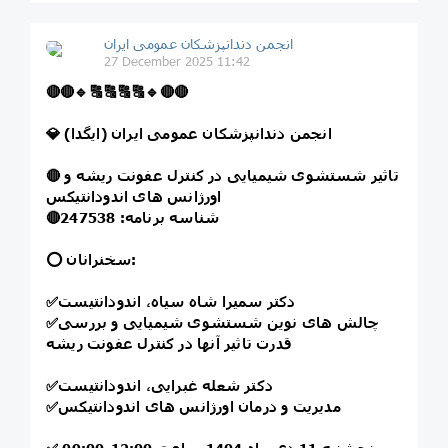
انجمن دندانپزشکان عمومی ایران
27 December 2025 11:42
🔴
🔴
🔹
🔠
🔠
🔠
🔠
🔹
🔴
🔴
💎 انجمن دندانپزشکان عمومی ایران (ایگدا)
تاثیر شستشوی شیمیایی در کنترل عفونت ریشه و
🔴
اورژانس های اندودانتیکس
شناسه برنامه: 247538
🔴
⭕️ سخنرانان:
دکتر سمیرا شاه سیاه، اندودانتیست
✅
چالش های نوین شستشوی شیمیایی و بررسی
✅
قدرت تاثیر آنها در کنترل عفونت ریشه
دکتر شعله غبرایی، اندودانتیست
✅
مدیریت و درمان اورژانس های اندودانتیکس
✅