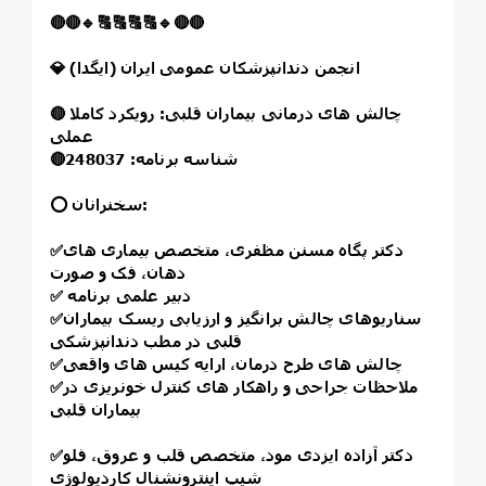
🔴
🔴
🔹
🔠
🔠
🔠
🔠
🔹
🔴
🔴
💎 انجمن دندانپزشکان عمومی ایران (ایگدا)
چالش های درمانی بیماران قلبی: رویکرد کاملا
🔴
عملی
شناسه برنامه: 248037
🔴
⭕️ سخنرانان:
دکتر پگاه مسنن مظفری، متخصص بیماری های
✅
دهان، فک و صورت
دبیر علمی برنامه
✅
سناریوهای چالش برانگیز و ارزیابی ریسک بیماران
✅
قلبی در مطب دندانپزشکی
چالش های طرح درمان، ارایه کیس های واقعی
✅
ملاحظات جراحی و راهکار های کنترل خونریزی در
✅
بیماران قلبی
دکتر آزاده ایزدی مود، متخصص قلب و عروق، فلو
✅
شیپ اینترونشنال کاردیولوژی