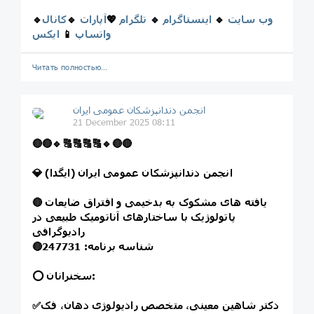
وب سایت
🔹
اینستاگرام
🔹
تلگرام
💖
آپارات
🔹
کانال
🔹
واتساپ
📱
ایکس
Читать полностью…
انجمن دندانپزشکان عمومی ایران
21 December 2025 08:11
🔴
🔴
🔹
🔠
🔠
🔠
🔠
🔹
🔴
🔴
💎 انجمن دندانپزشکان عمومی ایران (ایگدا)
یافته های مشکوک به بدخیمی و افتراق ضایعات
🔴
پاتولوژیک با ساختارهای آناتومیک طبیعی در
رادیوگرافی
شناسه برنامه: 247731
🔴
⭕️ سخنرانان:
دکتر شاهین معینی، متخصص رادیولوژی دهان، فک
✅