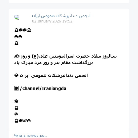
انجمن دندانپزشکان عمومی ایران
02 January 2026 19:52
🔮☘️☘️🔮
☘️☘️
🔮
✍️ سالروز میلاد حضرت امیرالمومنین علی(ع) و روز
بزرگداشت مقام پدر و روز مرد مبارک باد
💎 انجمن دندانپزشکان عمومی ایران
🆔
/channel/Iraniangda
🌼
🔮
☘️
🔮☘️
￼☘️
Читать полностью…