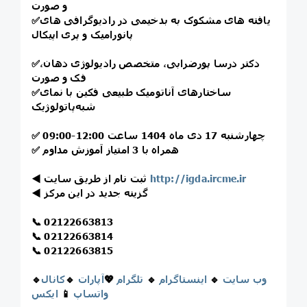
و صورت
یافته های مشکوک به بدخیمی در رادیوگرافی های
✅
پانورامیک و پری اپیکال
دکتر درسا پورضرابی، متخصص رادیولوژی دهان،
✅
فک و صورت
ساختارهای آناتومیک طبیعی فکین با نمای
✅
شبه‌پاتولوژیک
چهارشنبه 17 دی ماه 1404 ساعت 12:00-09:00
✅
همراه با 3 امتیاز آموزش مداوم
✅
http://igda.ircme.ir
ثبت نام از طریق سایت
◀️
گزینه جدید در این مرکز
◀️
📞
02122663813
📞
02122663814
📞
02122663815
وب سایت
🔹
اینستاگرام
🔹
تلگرام
💖
آپارات
🔹
کانال
🔹
واتساپ
📱
ایکس