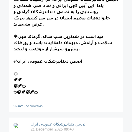
یلدا، این آیین کهن ایرانی و نماد صبر، همدلی و
روشنایی را به تمامی دندانپزشکان گرامی و
خانواده‌های محترم ایشان در سراسر کشور تبریک
عرض می‌نماید.
🌹امید است در بلندترین شب سال، گرمای مهر،
سلامت و آرامش، میهمان دل‌هایتان باشد و روزهای
پیش‌رو سرشار از موفقیت و لبخند.
انجمن دندانپزشکان عمومی ایران
✅
🍊
🍂🍂
🍃🍂🍊
✨🍃🍂🍃🍂🍊
Читать полностью…
انجمن دندانپزشکان عمومی ایران
21 December 2025 09:40