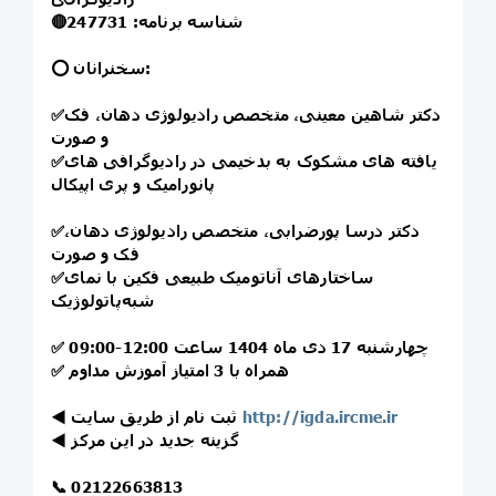
شناسه برنامه: 247731
🔴
⭕️ سخنرانان:
دکتر شاهین معینی، متخصص رادیولوژی دهان، فک
✅
و صورت
یافته های مشکوک به بدخیمی در رادیوگرافی های
✅
پانورامیک و پری اپیکال
دکتر درسا پورضرابی، متخصص رادیولوژی دهان،
✅
فک و صورت
ساختارهای آناتومیک طبیعی فکین با نمای
✅
شبه‌پاتولوژیک
چهارشنبه 17 دی ماه 1404 ساعت 12:00-09:00
✅
همراه با 3 امتیاز آموزش مداوم
✅
http://igda.ircme.ir
ثبت نام از طریق سایت
◀️
گزینه جدید در این مرکز
◀️
📞
02122663813