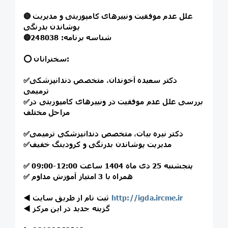
علل عدم موفقیت ونییرهای کامپوزیتی و مدیریت
🔴
پوشاندن بدرنگی
شناسه برنامه: 248038
🔴
⭕️ سخنرانان:
دکتر سعیده آخوندان، متخصص دندانپزشکی
✅
ترمیمی
بررسی علل عدم موفقیت در ونییرهای کامپوزیتی در
✅
مراحل مختلف
دکتر نیره بیات، متخصص دندانپزشکی ترمیمی
✅
مدیریت پوشاندن بدرنگی و کرودینگ خفیف
✅
پنجشنبه 25 دی ماه 1404 ساعت 12:00-09:00
✅
همراه با 3 امتیاز آموزش مداوم
✅
http://igda.ircme.ir
ثبت نام از طریق سایت
◀️
گزینه جدید در این مرکز
◀️