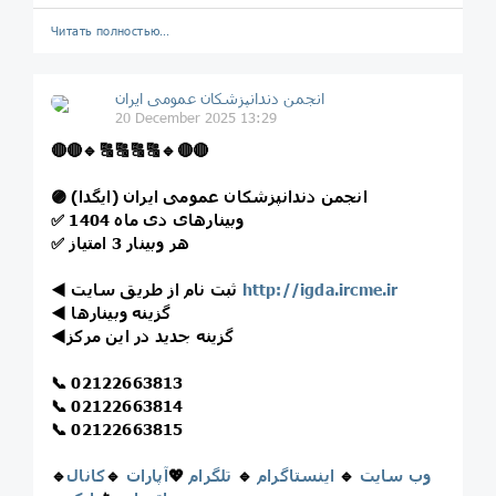
Читать полностью…
انجمن دندانپزشکان عمومی ایران
20 December 2025 13:29
🔴
🔴
🔹
🔠
🔠
🔠
🔠
🔹
🔴
🔴
انجمن دندانپزشکان عمومی ایران (ایگدا)
🟣
وبینارهای دی ماه 1404
✅
هر وبینار 3 امتیاز
✅
http://igda.ircme.ir
ثبت نام از طریق سایت
◀️
گزینه وبینارها
◀️
گزینه جدید در این مرکز
◀️
📞
02122663813
📞
02122663814
📞
02122663815
وب سایت
🔹
اینستاگرام
🔹
تلگرام
💖
آپارات
🔹
کانال
🔹