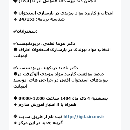
💎 انجمن دندانپزشکان عمومی ایران (ایگدا)
🔷 انتخاب و کاربرد مواد پیوندی در بازسازی استخوان
🔹 شناسه برنامه: 247153
✅سخنرانان:
✅دکتر غوغا لطفی، پریودنتیست
🔘 انتخاب مواد پیوندی در بازسازی استخوان اطراف
ایمپلنت
✅دکتر ناهید دریکوند، پریودنتیست
🔘درصد موفقیت کاربرد مواد پیوندی آلوگرفت در
پیوندهای استخوان افقی در جراحی های ادونسد
ایمپلنت
🔶 پنجشنبه 4 دی ماه 1404 ساعت 12:00-09:00
🔸 همراه با 3 امتیاز آموزش مداوم
http://igda.ircme.ir
🔷 ثبت نام از طریق سایت
🔹 گزینه جدید در این مرکز