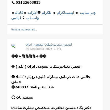
📞
02122663815
وب سایت
🔹
اینستاگرام
🔹
تلگرام
💖
آپارات
🔹
کانال
🔹
واتساپ
📱
ایکس
Читать полностью…
انجمن دندانپزشکان عمومی ایران
29 December 2025 11:41
🔴
🔴
🔹
🔠
🔠
🔠
🔠
🔹
🔴
🔴
💎 انجمن دندانپزشکان عمومی ایران (ایگدا)
چالش های درمانی بیماران قلبی: رویکرد کاملا
🔴
عملی
شناسه برنامه: 248037
🔴
⭕️ سخنرانان:
دکتر پگاه مسنن مظفری، متخصص بیماری های
✅