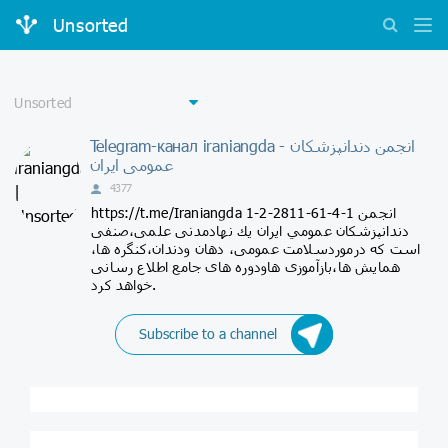
Unsorted
Telegram-канал iraniangda - انجمن دندانپزشکان
عمومی ایران
4377
https://t.me/Iraniangda 1-2-2811-61-4-1 انجمن
دندانپزشكان عمومي ايران يك نهادمدنى علمى،صنفى
است که درموردسلامت عمومى، دهان ودندان،كنگره ها،
همايش ها،بازآموزى هاودوره هاى جامع اطلاع رسانی
خواهد کرد.
Subscribe to a channel