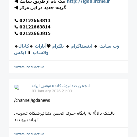
http://igda.ircme.ir
ثبت نام از طریق سایت
◀️
گزینه جدید در این مرکز
◀️
📞
02122663813
📞
02122663814
📞
02122663815
وب سایت
🔹
اینستاگرام
🔹
تلگرام
💖
آپارات
🔹
کانال
🔹
واتساپ
📱
ایکس
Читать полностью…
انجمن دندانپزشکان عمومی ایران
03 January 2026 21:00
/channel/igdanews
بالینک بالا☝️ به پایگاه خبری انجمن دندانپزشکان عمومی
ایران بپیوندبد!
Читать полностью…