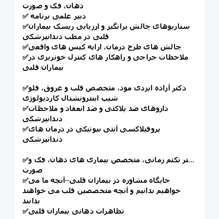
دهان، فک و صورت
دبیر علمی برنامه
✅
سناریوهای چالش برانگیز و ارزیابی ریسک بیماران
✅
قلبی در مطب دندانپزشکی
چالش های طرح درمان، ارایه کیس های واقعی
✅
ملاحظات جراحی و راهکار های کنترل خونریزی در
✅
بیماران قلبی
دکتر آزاده ایزدی مود، متخصص قلب و عروق، فلو
✅
شیپ اینترونشنال کاردیولوژی
داروهای ضد پلاکتی و ضد انعقاد و ملاحظات
✅
دندانپزشکی
پروفیلاکسی آنتی بیوتیکی در درمان های
✅
دندانپزشکی
دکتر تکتم زمانی، متخصص بیماری های دهان، فک و
✅
صورت
جایگاه مشاوره در بیماران قلبی–آنچه ما می
✅
خواهیم بدانیم و آنچه متخصصین قلب می خواهند
بدانند
تظاهرات دهانی بیماران قلبی
✅