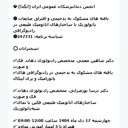
💎 انجمن دندانپزشکان عمومی ایران (ایگدا)
یافته های مشکوک به بدخیمی و افتراق ضایعات
🔴
پاتولوژیک با ساختارهای آناتومیک طبیعی در
رادیوگرافی
شناسه برنامه: 247731
🔴
⭕️ سخنرانان:
دکتر شاهین معینی، متخصص رادیولوژی دهان، فک
✅
و صورت
یافته های مشکوک به بدخیمی در رادیوگرافی های
✅
پانورامیک و پری اپیکال
دکتر درسا پورضرابی، متخصص رادیولوژی دهان،
✅
فک و صورت
ساختارهای آناتومیک طبیعی فکین با نمای
✅
شبه‌پاتولوژیک
چهارشنبه 17 دی ماه 1404 ساعت 12:00-09:00
✅
همراه با 3 امتیاز آموزش مداوم
✅