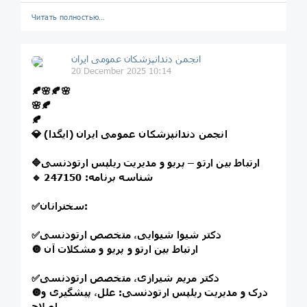
Читать полностью…
انجمن دندانپزشکان عمومی ایران
20 December 2025 10:14
🍂🌸🍂🌸
🌸🍂
🍂
💎 انجمن دندانپزشکان عمومی ایران (ایگدا)
🔷ارتباط بین ارتو – پریو و مدیریت ریلپس ارتودنسی
🔹 شناسه برنامه: 247150
✅سخنرانان:
✅دکتر شیوا شیوایی، متخصص ارتودنسی
🔘 ارتباط بین ارتو و پریو و مشکلات آن
✅دکتر مریم شیرازی، متخصص ارتودنسی
🔘درک و مدیریت ریلپس ارتودنسی: علل، پیشگیری و
اصلاح