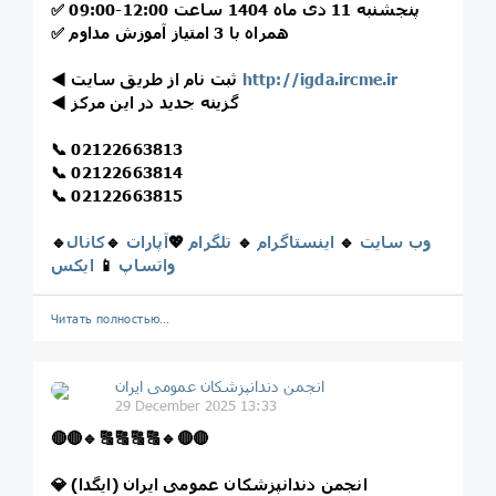
پنجشنبه 11 دی ماه 1404 ساعت 12:00-09:00
✅
همراه با 3 امتیاز آموزش مداوم
✅
http://igda.ircme.ir
ثبت نام از طریق سایت
◀️
گزینه جدید در این مرکز
◀️
📞
02122663813
📞
02122663814
📞
02122663815
وب سایت
🔹
اینستاگرام
🔹
تلگرام
💖
آپارات
🔹
کانال
🔹
واتساپ
📱
ایکس
Читать полностью…
انجمن دندانپزشکان عمومی ایران
29 December 2025 13:33
🔴
🔴
🔹
🔠
🔠
🔠
🔠
🔹
🔴
🔴
💎 انجمن دندانپزشکان عمومی ایران (ایگدا)