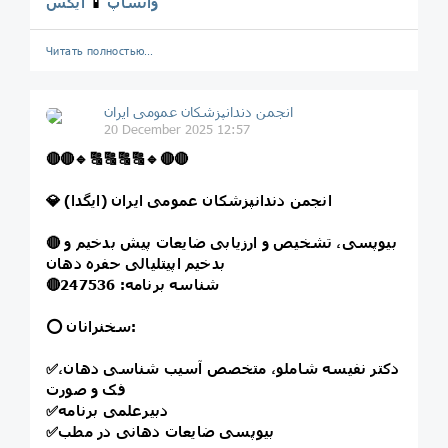
واتساپ
📱
ایکس
Читать полностью…
انجمن دندانپزشکان عمومی ایران
20 December 2025 12:57
🔴
🔴
🔹
🔠
🔠
🔠
🔠
🔹
🔴
🔴
💎 انجمن دندانپزشکان عمومی ایران (ایگدا)
بیوپسی، تشخیص و ارزیابی ضایعات پیش بدخیم و
🔴
بدخیم اپیتلیالی حفره دهان
شناسه برنامه: 247536
🔴
⭕️ سخنرانان:
دکتر نفیسه شاملو، متخصص آسیب شناسی دهان،
✅
فک و صورت
دبیرعلمی برنامه
✅
بیوپسی ضایعات دهانی در مطب
✅