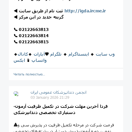
http://igda.ircme.ir
ثبت نام از طریق سایت
◀️
گزینه جدید در این مرکز
◀️
📞
02122663813
📞
02122663814
📞
02122663815
وب سایت
🔹
اینستاگرام
🔹
تلگرام
💖
آپارات
🔹
کانال
🔹
واتساپ
📱
ایکس
Читать полностью…
انجمن دندانپزشکان عمومی ایران
03 January 2026 21:29
فردا آخرین مهلت شرکت در تکمیل ظرفیت آزمون
▫️
دستیاری تخصصی دندانپزشکی
فرصت شرکت در مرحله تکمیل ظرفیت در پذیرش سی و
🔺
نهمین دوره آزمون پذیرش دستیار در رشته های تخصصی