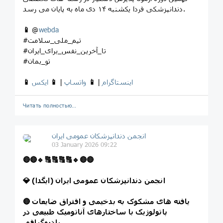
دندانپزشکی فردا یکشنبه ۱۴ دی ماه به پایان می رسد.
📱
@
webda
#تیم_ملی_سلامت
#تا_آخرین_نفس_برای_ایران
#تو_بمان
اینستاگرام
|
📱
واتساپ
|
📱
ایکس
📱
Читать полностью…
انجمن دندانپزشکان عمومی ایران
03 January 2026 09:22
🔴
🔴
🔹
🔠
🔠
🔠
🔠
🔹
🔴
🔴
💎 انجمن دندانپزشکان عمومی ایران (ایگدا)
یافته های مشکوک به بدخیمی و افتراق ضایعات
🔴
پاتولوژیک با ساختارهای آناتومیک طبیعی در
رادیوگرافی