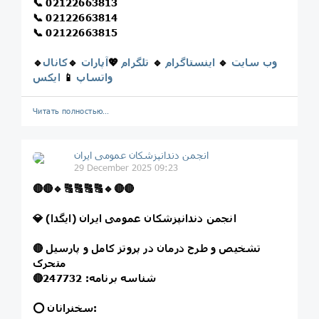
📞
02122663813
📞
02122663814
📞
02122663815
وب سایت
🔹
اینستاگرام
🔹
تلگرام
💖
آپارات
🔹
کانال
🔹
واتساپ
📱
ایکس
Читать полностью…
انجمن دندانپزشکان عمومی ایران
29 December 2025 09:23
🔴
🔴
🔹
🔠
🔠
🔠
🔠
🔹
🔴
🔴
💎 انجمن دندانپزشکان عمومی ایران (ایگدا)
تشخیص و طرح درمان در پروتز کامل و پارسیل
🔴
متحرک
شناسه برنامه: 247732
🔴
⭕️ سخنرانان: