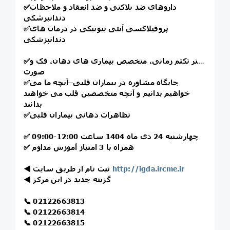
داروهای ضد پلاکتی و ضد انعقاد و ملاحظات
✅
دندانپزشکی
پروفیلاکسی آنتی بیوتیکی در درمان های
✅
دندانپزشکی
دکتر تکتم زمانی، متخصص بیماری های دهان، فک و
✅
صورت
جایگاه مشاوره در بیماران قلبی–آنچه ما می
✅
خواهیم بدانیم و آنچه متخصصین قلب می خواهند
بدانند
تظاهرات دهانی بیماران قلبی
✅
چهارشنبه 24 دی ماه 1404 ساعت 12:00-09:00
✅
همراه با 3 امتیاز آموزش مداوم
✅
http://igda.ircme.ir
ثبت نام از طریق سایت
◀️
گزینه جدید در این مرکز
◀️
📞
02122663813
📞
02122663814
📞
02122663815