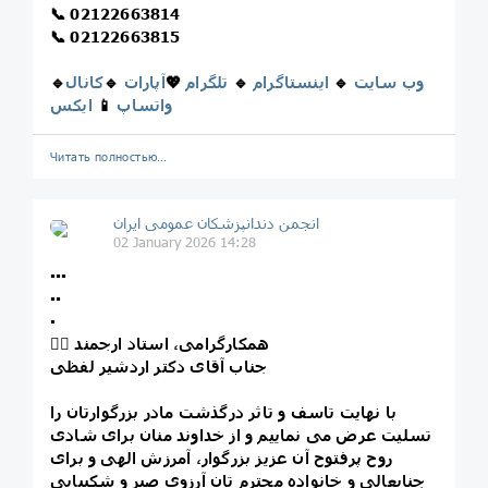
📞
02122663814
📞
02122663815
وب سایت
🔹
اینستاگرام
🔹
تلگرام
💖
آپارات
🔹
کانال
🔹
واتساپ
📱
ایکس
Читать полностью…
انجمن دندانپزشکان عمومی ایران
02 January 2026 14:28
▪️▪️▪️
▪️▪️
▪️
✍🏻 همکارگرامی، استاد ارجمند
جناب آقای دکتر اردشیر لفظی
با نهایت تاسف و تاثر درگذشت مادر بزرگوارتان را
تسلیت عرض می نماییم و از خداوند منان برای شادی
روح پرفتوح آن عزیز بزرگوار، آمرزش الهی و برای
جنابعالی و خانواده محترم تان آرزوی صبر و شکیبایی