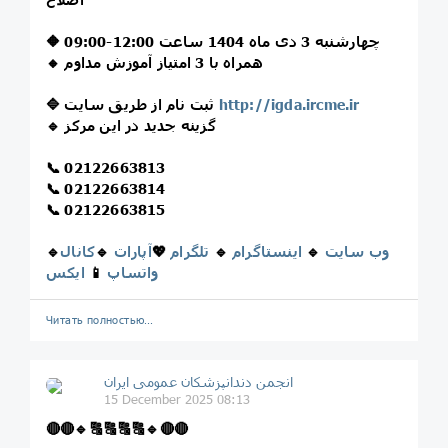
🔶 چهارشنبه 3 دی ماه 1404 ساعت 12:00-09:00
🔸 همراه با 3 امتیاز آموزش مداوم
http://igda.ircme.ir
🔷 ثبت نام از طریق سایت
🔹 گزینه جدید در این مرکز
📞 02122663813
📞 02122663814
📞 02122663815
وب سایت
🔹
اینستاگرام
🔹
تلگرام
💖
آپارات
🔹
کانال
🔹
واتساپ
📱
ایکس
Читать полностью…
انجمن دندانپزشکان عمومی ایران
15 December 2025 08:13
🔴
🔴
🔹
🔠
🔠
🔠
🔠
🔹
🔴
🔴