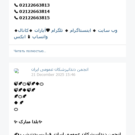
📞 02122663813
📞 02122663814
📞 02122663815
وب سایت
🔹
اینستاگرام
🔹
تلگرام
💖
آپارات
🔹
کانال
🔹
واتساپ
📱
ایکس
Читать полностью…
انجمن دندانپزشکان عمومی ایران
21 December 2025 15:46
🍃🍂🍊🍃🍂🍀🍊
🍃🍂🍀🍃🍂
🍂🍊🍂
🍀 🍂
🍊
✨ یلدا مبارک✨
✍ انجمن دندانپزشکان عمومی ایران، فرا رسیدن شب