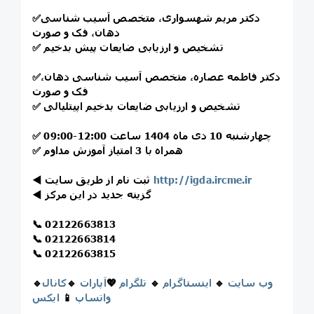
دکتر مریم شهسواری، متخصص آسیب شناسی
✅
دهان، فک و صورت
تشخیص و ارزیابی ضایعات پیش بدخیم
✅
دکتر فاطمه عصاره، متخصص آسیب شناسی دهان،
✅
فک و صورت
تشخیص و ارزیابی ضایعات بدخیم اپیتلیالی
✅
چهارشنبه 10 دی ماه 1404 ساعت 12:00-09:00
✅
همراه با 3 امتیاز آموزش مداوم
✅
http://igda.ircme.ir
ثبت نام از طریق سایت
◀️
گزینه جدید در این مرکز
◀️
📞
02122663813
📞
02122663814
📞
02122663815
وب سایت
🔹
اینستاگرام
🔹
تلگرام
💖
آپارات
🔹
کانال
🔹
واتساپ
📱
ایکس