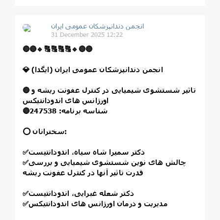
انجمن دندانپزشکان عمومی ایران
31 December 2025 12:22
🔴
🔴
🔹
🔠
🔠
🔠
🔠
🔹
🔴
🔴
💎 انجمن دندانپزشکان عمومی ایران (ایگدا)
تاثیر شستشوی شیمیایی در کنترل عفونت ریشه و
🔴
اورژانس های اندودانتیکس
شناسه برنامه: 247538
🔴
⭕️ سخنرانان:
دکتر سمیرا شاه سیاه، اندودانتیست
✅
چالش های نوین شستشوی شیمیایی و بررسی
✅
قدرت تاثیر آنها در کنترل عفونت ریشه
دکتر شعله غبرایی، اندودانتیست
✅
مدیریت و درمان اورژانس های اندودانتیکس
✅