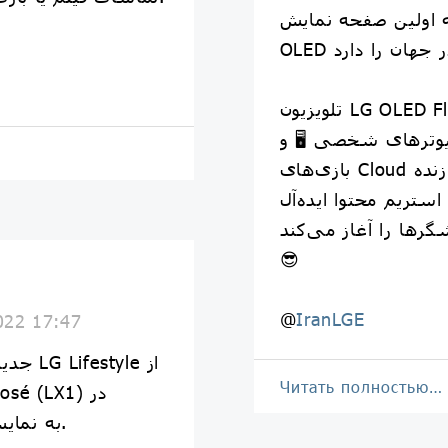
ینچ نوآورانه اولین صفحه نمایش
تلویزیون LG OLED Flex برای کنسول‌های
یوترهای شخصی 🖥️ و
بازی‌های Cloud و برای لذت بردن از پخش زنده
ستریم محتوا ایده‌آل
ها را آغاز می‌کند.
😎
@
IranLGE
022 17:47
Читать полностью…
نمایشگاه IFA 2022 به نمایش درآمدند.