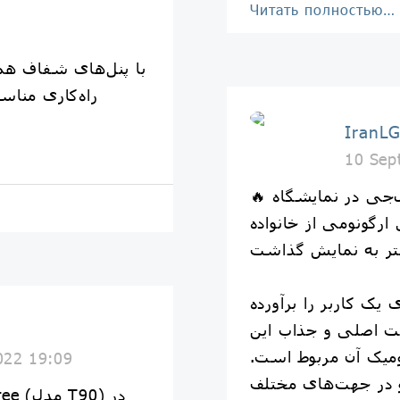
Читать полностью…
ی از کفش های
IranL
10 Sep
🔥 ال‌جی در نمایشگاه IFA 2022 جدیدترین
مانیتورهای با طراحی ارگ
این مانیتورها تمامی 
می‌کنند. 👩‍💻 🧑‍
مانیتورها به بخش ب
022 19:09
به این صورت که این