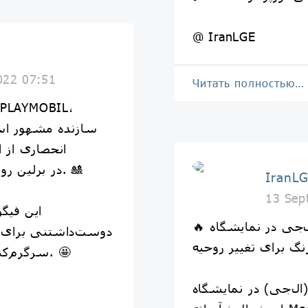
@ IranLGE
022 07:51
Читать полностью…
سازنده مشهور اسب
انحصاری از ا
نمایشگاه IFA 2022 در برلین رونمایی کرد. 🎎
IranL
13 Sep
این فیگ
🔥 یخچال جدید ال‌جی در نمایشگاه IFA 2022 با
دوست‌داشتنی برای ای
رنگ برای تغییر روحیه
سرگرم‌کننده برای کاربران ارائه می‌شود. 🤩
ی) در نمایشگاه IFA 2022