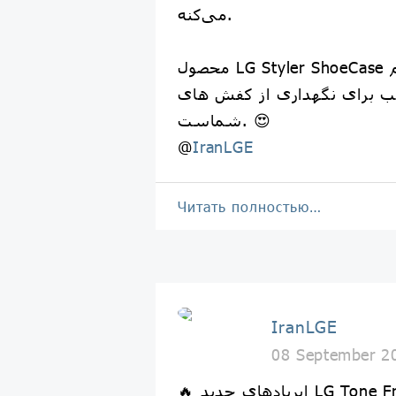
می‌کنه.
محصول LG Styler ShoeCase با پنل‌های شفاف هم
سب برای نگهداری از کفش های
شماست. 😍
@
IranLGE
Читать полностью…
IranLGE
08 September 2
🔥 ایربادهای جدید LG Tone Free (مدل T90) در