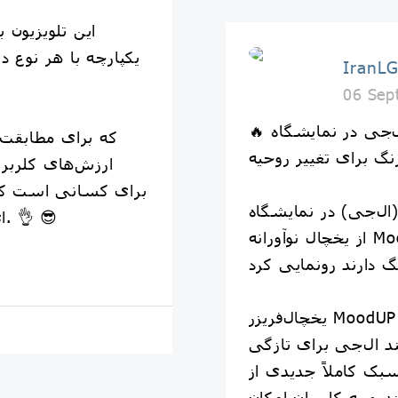
این تلویزیون
یکپارچه با هر نوع 
IranL
06 Sep
🔥 یخچال جدید ال‌جی در نمایشگاه IFA 2022 با
رنگ برای تغییر روحیه
ارزش‌های کلربر
برای کسانی است که 
ی) در نمایشگاه IFA 2022
ای از تلویزیونشان داشته باشند. 👌 😎
از یخچال نوآورانه MoodUP خود با پنل‌های در LED
یخچال‌فریزر MoodUP منحصربه‌فرد، مجهز به تبرید
د ال‌جی برای تازگی
سبک کاملاً جدیدی از
د و به کاربران امکان