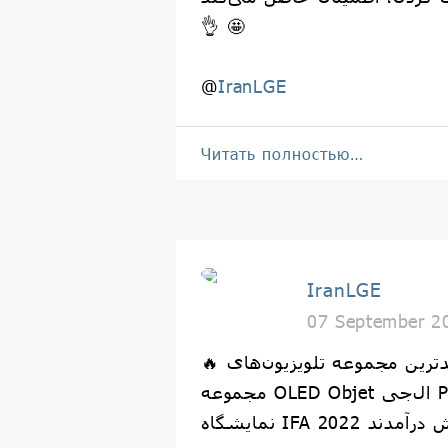
👌 🤩
@
IranLGE
Читать полностью…
IranLGE
07 September 2
🔥 جدیدترین مجموعه تلویزیون‌های LG Lifestyle از
مجموعه OLED Objet ال‌جی Posé (LX1) در