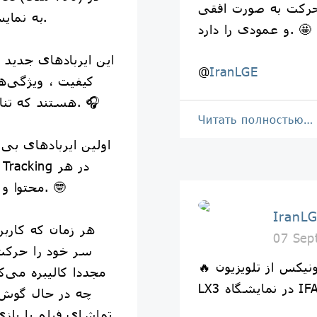
رکت به صورت افقی
نمایشگاه IFA 2022 به نمایش درآمدند.
را دارد. 🤩 👌
این ایربادهای جدید 
@
IranLGE
کیفیت ، ویژگی‌ه
هستند که تناسب راحت‌تری را ارائه می‌دهد. 🎧
Читать полностью…
محتوا و دستگاه‌هی پشتیبانی می‌کنند. 🤓
IranL
07 Sep
سر خود را حرکت 
🔥 ال‌جی الکترونیکس از تلویزیون OLED Flex مدل
مجددا کالیبره می‌ک
چه در حال گوش 
تماشای فیلم یا بازی