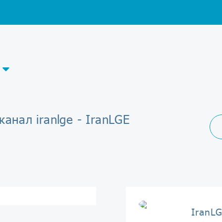
канал iranlge - IranLGE
IranL