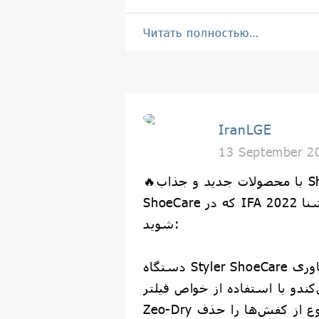
Читать полностью…
IranLGE
13 September 2
🔥با محصولات جدید و جذاب ShoeCase و LG Styler
ShoeCare که در IFA 2022 به نمایش درآمدند، آشنا
شوید:
دستگاه Styler ShoeCare از فناوری TrueSteam ال
دو با استفاده از خواص فیلتر
Zeo-Dry رطوبت و بوی نامطبوع از کفش‌ها را حذف