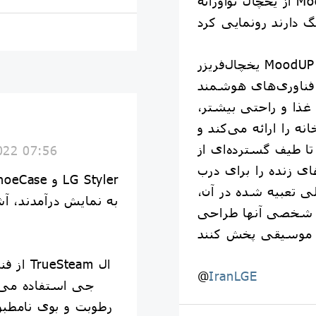
از یخچال نوآورانه MoodUP خود با پنل‌های درب LED
یخچال‌فریزر MoodUP منحصربه‌فرد، مجهز به
فناوری‌های هوشمند
غذا و راحتی بیشتر،
ه را ارائه می‌کند و
تا طیف گسترده‌ای از
022 07:56
نده را برای درب LED یخچال خود انتخاب
لی تعبیه شده در آن،
 شخصی آنها طراحی
@
IranLGE
جی استفاده می‌کن