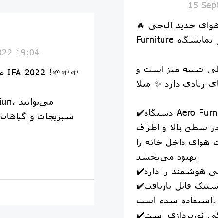
15 Sep
🔥 از دستگاه تصفیه هوای جدید ال‌جی، Aero
022 19:04
لی شبیه میز است و
موج سبز غول پیکر در نمایشگاه IFA 2022 !🌱🌱🌱
✔️دستگاه Aero Furniture ال‌جی با کاهش حضور
سبزیجات و گیاهان ا
در سطح بالا و اطراف
ا 99.99% کیفیت هوای داخل خانه را
بهبود می‌بخشد
شی هوشمند را دارد
✔️در ساخت این محصول از پلاستیک قابل بازیافت
استفاده شده است.
ژگی نورپردازی است