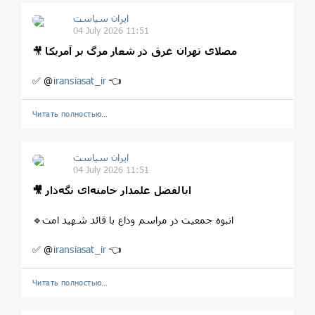
ایران سیاست
04 July 2026 11:51
مصلای تهران غرق در شعار مرگ بر آمریکا
🎥
✅ @
iransiasat_ir
👈
Читать полностью…
ایران سیاست
04 July 2026 11:51
🎥 ابالفضل علمدار خامنه‌ای نگه‌دار
🔹انبوه جمعیت در مراسم وداع با قائد شهید امت
✅ @
iransiasat_ir
👈
Читать полностью…