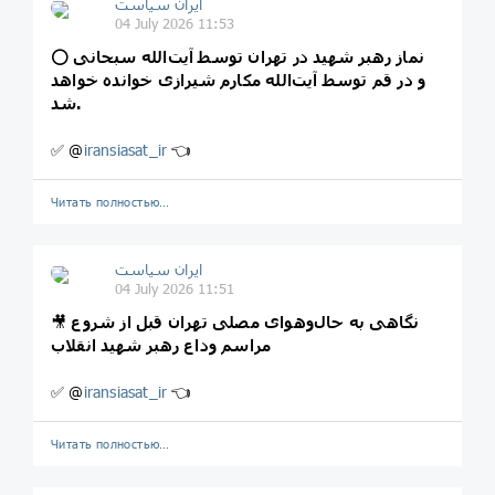
ایران سیاست
04 July 2026 11:53
نماز رهبر شهید در تهران توسط آیت‌الله سبحانی
⭕
و در قم توسط آیت‌الله مکارم شیرازی خوانده خواهد
شد.
✅ @
iransiasat_ir
👈
Читать полностью…
ایران سیاست
04 July 2026 11:51
نگاهی به حال‌وهوای مصلی تهران قبل از شروع
🎥
مراسم وداع رهبر شهید انقلاب
✅ @
iransiasat_ir
👈
Читать полностью…