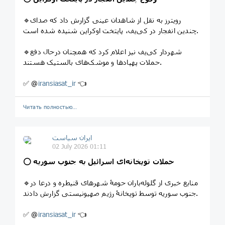
🔹رویترز به نقل از شاهدان عینی گزارش داد که صدای
چندین انفجار در کی‌یف، پایتخت اوکراین شنیده شده است.
🔹شهردار کی‌یف نیز اعلام کرد که همچنان درحال دفع
حملات پهپادها و موشک‌های بالستیک هستند.
✅ @
iransiasat_ir
👈
Читать полностью…
ایران سیاست
02 July 2026 01:11
حملات توپخانه‌ای اسرائیل به جنوب سوریه
⭕️
🔹منابع خبری از گلوله‌باران حومۀ شهرهای قنیطره و درعا در
جنوب سوریه توسط توپخانۀ رژیم صهیونیستی گزارش دادند.
✅ @
iransiasat_ir
👈