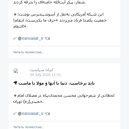
شعار، پیکر آیت‌الله خامنه‌ای را بدرقه کردند.
🔹این شبکه آمریکایی به‌نقل از آسوشیتدپرس نوشت:
جمعیت یکصدا فریاد می‌زدند «حرف ما یکی‌ست؛ انتقام!
انتقام!»
✅ @
iransiasat_ir
👈
Читать полностью…
ایران سیاست
04 July 2026 11:51
باید برخاست، دنیا با آنها و مولا با ماست
🎥
🔹لحظاتی از شعرخوانی محسن محمدی‌پناه در مصلای امام
خمینی(ره) تهران.
✅ @
iransiasat_ir
👈
Читать полностью…