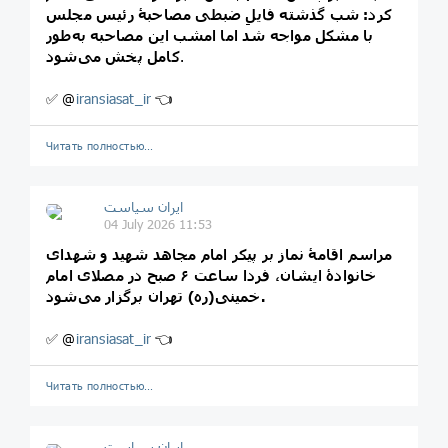
کرد: شب گذشته فایلِ ضبطی مصاحبهٔ رئیس مجلس
با مشکل مواجه شد اما امشب این مصاحبه به‌طور
.
کامل پخش می‌شود
✅ @
iransiasat_ir
👈
Читать полностью…
ایران سیاست
04 July 2026 11:53
مراسم اقامهٔ نماز بر پیکر امام مجاهد شهید و شهدای
خانوادهٔ ایشان، فردا ساعت ۶ صبح در مصلای امام
خمینی(ره) تهران برگزار می‌شود.
✅ @
iransiasat_ir
👈
Читать полностью…
ایران سیاست