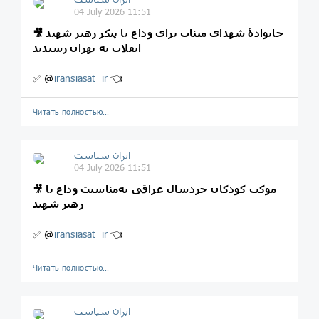
04 July 2026 11:51
🎥 خانوادهٔ شهدای میناب برای وداع با پیکر رهبر شهید
انقلاب به تهران رسیدند
✅ @
iransiasat_ir
👈
Читать полностью…
ایران سیاست
04 July 2026 11:51
موکب کودکان خردسال عراقی به‌مناسبت وداع با
🎥
رهبر شهید
✅ @
iransiasat_ir
👈
Читать полностью…
ایران سیاست