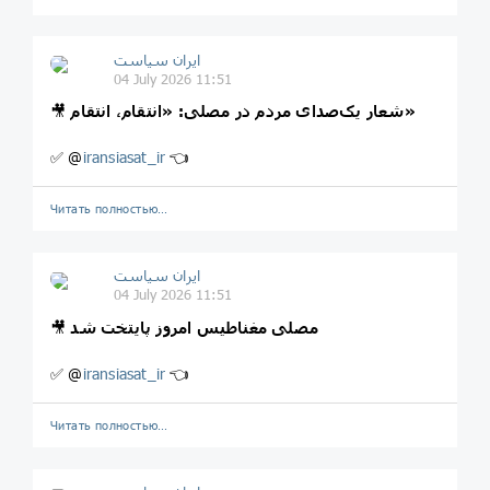
ایران سیاست
04 July 2026 11:51
شعار یک‌صدای مردم در مصلی: «انتقام، انتقام»
🎥
✅ @
iransiasat_ir
👈
Читать полностью…
ایران سیاست
04 July 2026 11:51
مصلی مغناطیس امروز پایتخت شد
🎥
✅ @
iransiasat_ir
👈
Читать полностью…