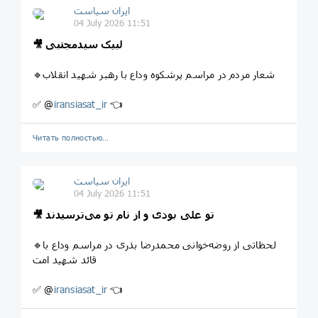
ایران سیاست
04 July 2026 11:51
🎥 لبیک سیدمجتبی
🔹شعار مردم در مراسم پرشکوه وداع با رهبر شهید انقلاب
✅ @
iransiasat_ir
👈
Читать полностью…
ایران سیاست
04 July 2026 11:51
🎥 تو علی بودی و از نام تو می‌ترسیدند
🔹لحظاتی از روضه‌خوانی محمدرضا بذری در مراسم وداع با
قائد شهید امت
✅ @
iransiasat_ir
👈