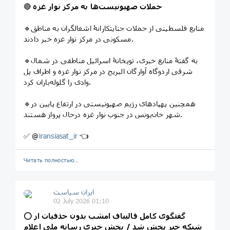
حملات صهیونیست‌ها به مرکز نوار غزه
🔴
🔹منابع فلسطینی از حملات جنایتکارانۀ اشغالگران به مناطق
مسکونی در مرکز نوار غزه خبر دادند.
🔹به گفتۀ منابع خبری، توپخانۀ اسرائیل مناطقی در شمال
شرقی اردوگاه آوارگان البریج در مرکز نوار غزه و اطراف پل
وادی را گلوله‌باران کرد.
🔹همچنین پهپادهای رژیم صهیونیستی در ارتفاع پایین در
شهر خان‌یونس در جنوب نوار غزه درحال پرواز هستند.
✅ @
iransiasat_ir
👈
Читать полностью…
ایران سیاست
02 July 2026 01:10
گفتگوی کامل قالیباف امشب بدون حذفیات از
⭕️
شبکه خبر پخش شد / بخش خبری رسانه ملی اعلام