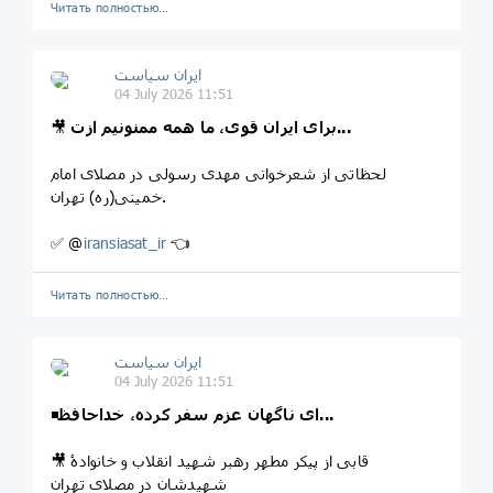
Читать полностью…
ایران سیاست
04 July 2026 11:51
برای ایران قوی، ما همه ممنونیم ازت...
🎥
لحظاتی از شعرخوانی مهدی رسولی در مصلای امام
خمینی(ره) تهران.
✅ @
iransiasat_ir
👈
Читать полностью…
ایران سیاست
04 July 2026 11:51
ای ناگهان عزم سفر کرده، خداحافظ...
◾️
🎥 قابی از پیکر مطهر رهبر شهید انقلاب و خانوادۀ
شهیدشان در مصلای تهران