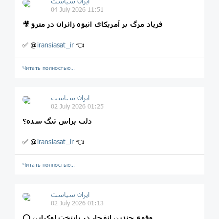
ایران سیاست
04 July 2026 11:51
فریاد مرگ بر آمریکای انبوه زائران در مترو
🎥
✅ @
iransiasat_ir
👈
Читать полностью…
ایران سیاست
02 July 2026 01:25
دلت براش تنگ شده؟
✅ @
iransiasat_ir
👈
Читать полностью…
ایران سیاست
02 July 2026 01:13
وقوع چندین انفجار در پایتخت اوکراین
⭕️