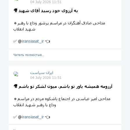
04 July 2026 11:51
🎥 به آرزوی خود رسید آقای شهید
🔹مداحی صادق آهنگران در مراسم پرشور وداع با رهبر
شهید انقلاب
✅ @
iransiasat_ir
👈
Читать полностью…
ایران سیاست
04 July 2026 11:51
🎥 آرزومه همیشه یاور تو باشم، میون لشکر تو باشم
🔹مداحی امیر عباسی در اجتماع باشکوه مردم در مراسم
وداع با رهبر شهید انقلاب
✅ @
iransiasat_ir
👈