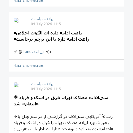
Читать полностью…
ایران سیاست
04 July 2026 11:51
◾️راهت ادامه داره ای الگوی اخلاص
◾️راهت ادامه داره تا این پرچم برجاست
✅ @
iransiasat_ir
👈
Читать полностью…
ایران سیاست
04 July 2026 11:51
سی‌ان‌ان: مصلای تهران غرق در اشک و فریاد
🎥
«انتقام» شد
🔹رسانهٔ آمریکایی سی‌ان‌ان در گزارشی از مراسم وداع با
رهبر شهید ایران، مصلای تهران را غرق در اشک و فریاد
«انتقام» توصیف کرد و نوشت: هزاران عزادار با سینه‌زنی و