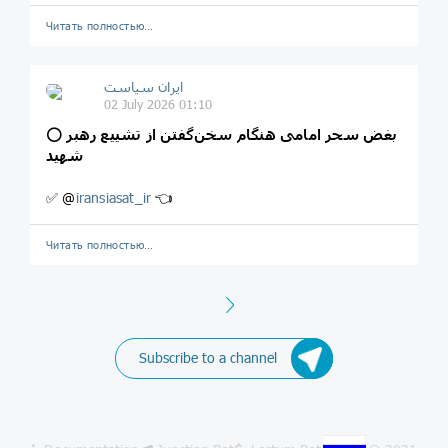
Читать полностью…
ایران سیاست
02 July 2026 01:10
بغض سحر امامی هنگام سخن‌گفتن از تشییع رهبر
⭕️
شهید
✅ @
iransiasat_ir
👈
Читать полностью…
Next
Subscribe to a channel