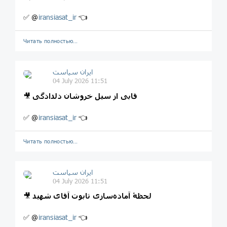
✅ @
iransiasat_ir
👈
Читать полностью…
ایران سیاست
04 July 2026 11:51
قابی از سیل خروشان دلدادگی
🎥
✅ @
iransiasat_ir
👈
Читать полностью…
ایران سیاست
04 July 2026 11:51
لحظۀ آماده‌سازی تابوت آقای شهید
🎥
✅ @
iransiasat_ir
👈