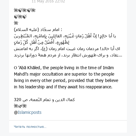
11 May 2016 22:02
🌺🍃🌺🍃🌺
🍃🌺🍃
🌺
امام سجّاد (علیه‌ السلام) :
یا أبا خالِدٍ! إنَّ أهْلَ زَمانِ غَیْبَتِهِ، القائِلیِنَ بِإمامَتِهِ، المُنْتَظِرینَ
لِظُهُورِهِ، أفْضَلُ مِنْ أهْلِ کُلِّ زَمانٍ
ای أبا خالد! مردمان زمان غیبت امام زمان (ع)، اگر به امامتش
اعتقاد، و برای ظهورش انتظار برند، از مردم همۀ دورانها برترند
O ’Abā Khāled, the people living in the time of Imām
Mahdī’s major occultation are superior to the people
living in every other period, provided that they believe
in his leadership and if they await his reappearance.
کمال الدین و تمام النّعمة، ص 320
🌺🌿🌺
@
Islamicposts
Читать полностью…