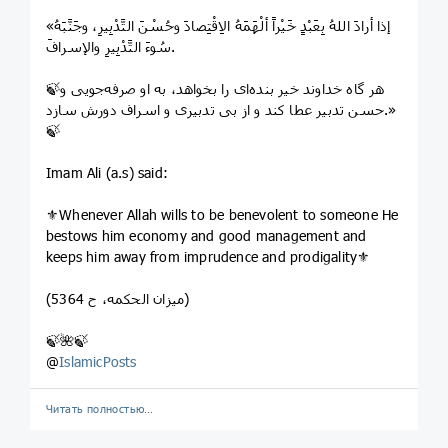
«إذا أرادَ اللهُ بِعَبْدٍ خَیْراً ألْهَمَهُ الاِقْتِصادَ وحُسْنَ التَّدْبِیرِ، وجَنَّبَهُ
سُوءَ التَّدْبِیرِ والإسرافَ.
🍃هر گاه خداوند خیر بنده‌ای را بخواهد، به او صرفه‌جویی و
حسن تدبیر عطا کند و از بی‌ ‌تدبیری و اسراف دورش سازد.»
🍃
Imam Ali (a.s) said:
⚜Whenever Allah wills to be benevolent to someone He
bestows him economy and good management and
keeps him away from imprudence and prodigality⚜
(میزان الحکمه، ح 5364)
🍃🌺🍃
@
IslamicPosts
Читать полностью…