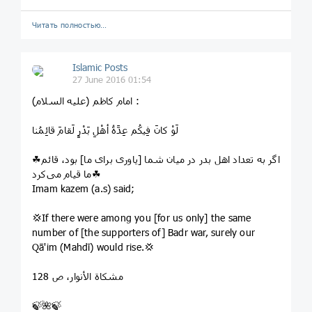
Читать полностью…
Islamic Posts
27 June 2016 01:54
امام کاظم (علیه السلام) :
لَوْ کانَ فِیکُم عِدَّةُ أهْلِ بَدْرٍ لَقامَ قائِمُنا
☘اگر به تعداد اهل بدر در میان شما [یاوری برای ما] بود، قائم
ما قیام می‌کرد☘
Imam kazem (a.s) said;
💢If there were among you [for us only] the same
number of [the supporters of] Badr war, surely our
Qā'im (Mahdī) would rise.💢
مشکاة الأنوار، ص 128
🍃🌺🍃