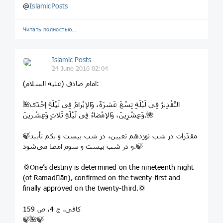
@
IslamicPosts
Читать полностью…
Islamic Posts
24 June 2016 02:04
امام صادق (علیه‌ السلام):
🌺التَّقْدِیرُ فِی لَیْلَةِ تِسْعَ عَشرَةَ، وَالإبْرامُ فِی لَیْلَةِ إحْدَی
وَعِشْرِینَ، وَالإمْضاءُ فِی لَیْلَةِ ثَلاثٍ وَعِشْرینَ.🌺
🍃مقدّرات در شب نوزدهم تعیین، در شب بیست‌ و ‌یکم تأیید
و در شب بیست ‌و ‌سوم امضا می‌شود.🍃
💢One’s destiny is determined on the nineteenth night
(of Ramadān), confirmed on the twenty-first and
finally approved on the twenty-third.💢
کافی، ج 4، ص 159
🍃🌺🍃