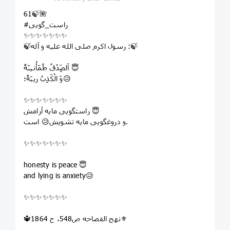
61🍃🌺
#راست_گویی
✨✨✨✨✨✨✨
🍃رسول اكرم صلى ‏الله ‏عليه ‏و ‏آله :🍃
اَلصِّدْقُ طُمَأْنينَةٌ 😇
وَ الْكَذِبُ ريبَةٌ؛😥
✨✨✨✨✨✨✨
راستگويى مايه آرامش 😇
و دروغگويى مايه تشويش😥 است.
✨✨✨✨✨✨✨
honesty is peace 😇
and lying is anxiety😥
✨✨✨✨✨✨✨
🔱نهج الفصاحه ص548، ح 1864⚜