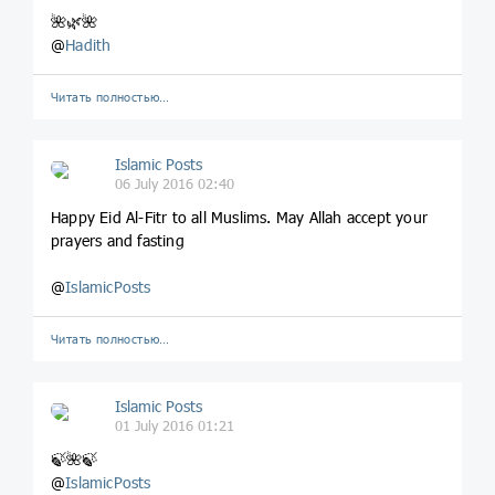
🌺🌿🌺
@
Hadith
Читать полностью…
Islamic Posts
06 July 2016 02:40
Happy Eid Al-Fitr to all Muslims. May Allah accept your
prayers and fasting
@
IslamicPosts
Читать полностью…
Islamic Posts
01 July 2016 01:21
🍃🌺🍃
@
IslamicPosts