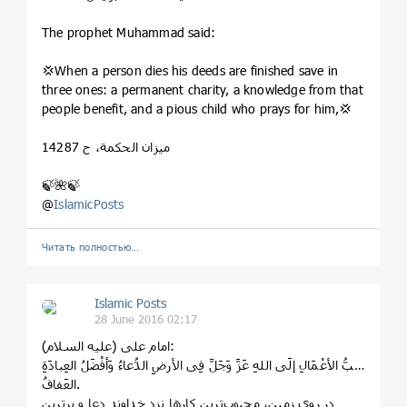
The prophet Muhammad said:
💢When a person dies his deeds are finished save in
three ones: a permanent charity, a knowledge from that
people benefit, and a pious child who prays for him,💢
میزان الحکمة، ح 14287
🍃🌺🍃
@
IslamicPosts
Читать полностью…
Islamic Posts
28 June 2016 02:17
امام علی (علیه ‌السلام):
أحَبُّ الأعْمَالِ إلَی اللهِ عَزَّ وَجَلَّ فِی الأرضِ الدُّعاءُ وَأفْضَلُ العِبادَةِ
العَفافُ.
در روی زمین، محبوب‌ترین کارها نزد خداوند دعا و برترین