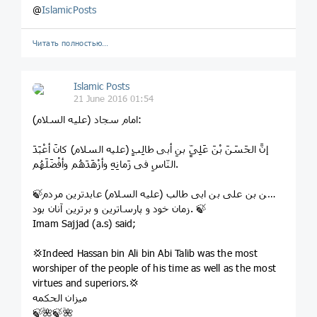
@
IslamicPosts
Читать полностью…
Islamic Posts
21 June 2016 01:54
امام سجاد (علیه السلام):
إنَّ الحَسَنَ بْنَ عَلِیٍّ بنِ أبی طالِبٍ (علیه السلام) کانَ أعْبَدَ
النّاسِ فی زَمانِهِ وأزْهَدَهُم وأفْضَلَهُم.
🍃حسن بن علی بن ابی طالب (علیه السلام) عابدترین مردم
زمان خود و پارساترین و برترین آنان بود. 🍃
Imam Sajjad (a.s) said;
💢Indeed Hassan bin Ali bin Abi Talib was the most
worshiper of the people of his time as well as the most
virtues and superiors.💢
میزان الحکمه
🍃🌺🍃🌺