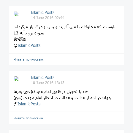
Islamic Posts
14 June 2016 02:44
اوست که مخلوقات را می آفریند و پس از مرگ باز میگرداند.
سوره بروج آیه 13
🌺🍃🌺
@
IslamicPosts
Читать полностью…
Islamic Posts
10 June 2016 13:13
خدایا تعجیل در ظهور امام مهدی(عج) بفرما
جهان در انتظار عدالت و عدالت در انتظار امام مهدی (عج)
@
IslamicPosts
Читать полностью…