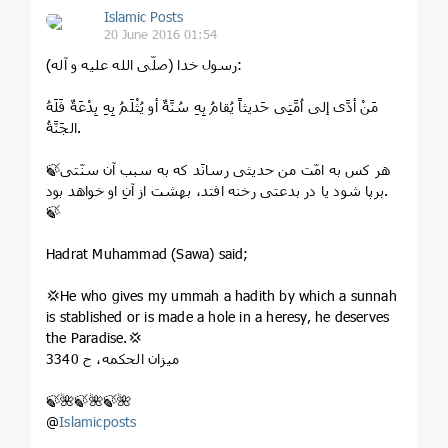
Islamic Posts
20 June 2016 01:54
رسول خدا (صلّی الله علیه و ‌آله):
مَنْ أدَّی إلی اُمَّتِی حَدیثاً یُقامُ بِهِ سُنَّةٌ أو یُثْلَمُ بِهِ بِدْعَةٌ فَلَهُ
الجَنَّةُ.
🍃هر کس به امّت من حدیثی رسانَد که به سبب آن سنّتی
بر‌پا شود یا در بدعتی رخنه افتد، بهشت از آنِ او خواهد بود.
🍃
Hadrat Muhammad (Sawa) said;
💢He who gives my ummah a hadith by which a sunnah
is stablished or is made a hole in a heresy, he deserves
the Paradise.💢
🍃🌺🍃🌺🍃🌺
@
Islamicposts