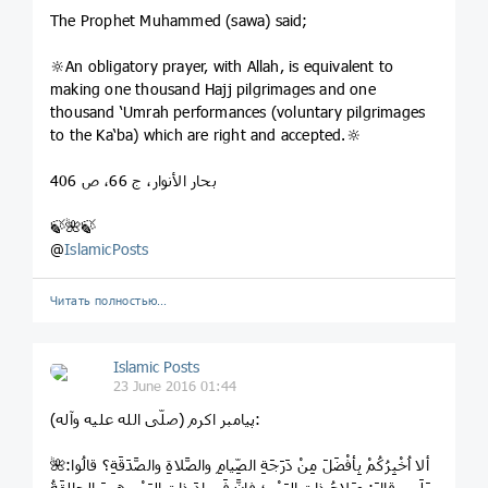
The Prophet Muhammed (sawa) said;
🔆An obligatory prayer, with Allah, is equivalent to
making one thousand Hajj pilgrimages and one
thousand ‘Umrah performances (voluntary pilgrimages
to the Ka‘ba) which are right and accepted.🔆
بحار الأنوار، ج 66، ص 406
🍃🌺🍃
@
IslamicPosts
Читать полностью…
Islamic Posts
23 June 2016 01:44
پیامبر اکرم (صلّی‌ الله‌ علیه‌ وآله):
🌺ألا اُخْبِرُکُمْ بِأفْضَلَ مِنْ دَرَجَةِ الصِّیامِ والصَّلاةِ والصَّدَقَةِ؟ قالُوا:
بَلَی. قالَ: صَلاحُ ذاتِ البَیْنِ؛ فإنَّ فَسادَ ذاتِ البَیْنِ هِیَ الحالِقَةُ.