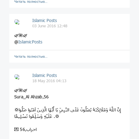
Читать полностью…
Islamic Posts
03 June 2016 12:48
🌿🌺🌿
@
IslamicPosts
Читать полностью…
Islamic Posts
18 May 2016 04:13
‌🌿🌺🌿
Sura_Al Ahzab,56
💢إِنَّ اللَّهَ وَمَلَائِكَتَهُ يُصَلُّونَ عَلَى النَّبِيِّ يَا أَيُّهَا الَّذِينَ آمَنُوا صَلُّوا
عَلَيْهِ وَسَلِّمُوا تَسْلِيمًا .💢
💌 احزاب,56