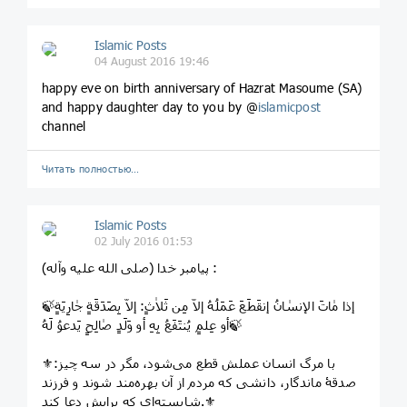
Islamic Posts
04 August 2016 19:46
happy eve on birth anniversary of Hazrat Masoume (SA)
and happy daughter day to you by @
islamicpost
channel
Читать полностью…
Islamic Posts
02 July 2016 01:53
پیامبر خدا (صلی الله علیه و‌آله) :
🍃إذا مٰاتَ الإنسٰانُ إنقَطَعَ عَمَلُهُ إلاّ مِن ثَلاٰثٍ: إلاّ بِصَدَقَةٍ جٰارِیَةٍ
أو عِلمٍ یُنتَفَعُ بِهِ أو وَلَدٍ صٰالِحٍ یَدعوُ لَهُ🍃
⚜با مرگ انسان عملش قطع می‌شود، مگر در سه چیز:
صدقۀ ماندگار، دانشی که مردم از آن بهره‌مند شوند و فرزند
شایسته‌ای که برایش دعا کند.⚜