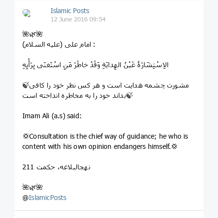
Islamic Posts
12 June 2016 09:54
🌺🌿🌺
امام علی (علیه‌ السلام) :
الاِسْتِشَارَةُ عَیْنُ الهِدایَةِ وَقَدْ خاطَرَ مَنِ اسْتَغنَى بِرَأْیِهِ‏
🍃مشورت چشمه هدایت است و هر کس نظر خود را کافی
بداند خود را به مخاطره انداخته است🍃
Imam Ali (a.s) said:
💢Consultation is the chief way of guidance; he who is
content with his own opinion endangers himself.💢
نهج‏البلاغه، حکمت 211
🌺🌿🌺
@
IslamicPosts