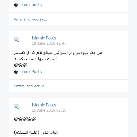
@
Islamicposts
Читать полностью…
Islamic Posts
19 June 2016 12:47
من یک یهودیم و از اسرائیل میخواهم که از کشتار
فلسطینیها دست بکشد
🍃🌺🍃
@
IslamicPosts
Читать полностью…
Islamic Posts
15 June 2016 02:10
🍃🌺🍃🌺🍃
امام على (علیه السلام):