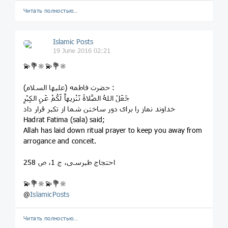
Читать полностью…
Islamic Posts
19 June 2016 02:21
💫💐🔆💫💐🔆
حضرت فاطمه (علیها ‌السلام) :
جَعَلَ اللهُ الصَّلاةَ تَنْزیهاً لَکُمْ عَنِ الکِبْرِ
خداوند نماز را برای دور ساختن شما از تکبر قرار داد
Hadrat Fatima (sala) said;
Allah has laid down ritual prayer to keep you away from
arrogance and conceit.
احتجاج طبرسی، ج 1، ص 258
💫💐🔆💫💐🔆
@
IslamicPosts
Читать полностью…