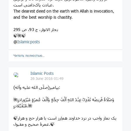
عبادت پاک‌دامنی است.
The dearest deed on the earth with Allah is invocation,
and the best worship is chastity.
بحار الانوار، ج 93، ص 295
🍃🌺🍃
@
Islamicposts
Читать полностью…
Islamic Posts
26 June 2016 01:49
پیامبر(صلّی ‌الله‌ علیه ‌و‌آله):
🌺وَصَلَاةُ فَریضَة تَعْدِلُ عِنْدَ اللهِ ألْفَ حِجَّةٍ وَألْفَ عُمرَةٍ مَبْرُوراتٍ
مُتَقَبَّلاتٍ.🌺
🍃یک نماز واجب در نزد خداوند هم‌ارز است با هزار حج و هزار
عمرۀ صحیح و مقبول.🍃