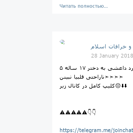
Читать полностью…
 و خرافات اسلام
28 January 201
ناراحتی قلبیا نبینن➣➣➣➣
کلیپ کامل در کانال زیر😔⬇️⬇️
⚠️⚠️⚠️⚠️⚠️👇👇
https://telegram.me/joinc