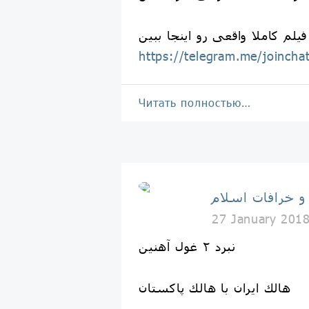
ن 👇
https://telegram.me/joinc
Читать полностью…
 و خرافات اسلام
27 January 201
نبرد ٢ غول آهنين
هالك ايران با هالك پاكستان