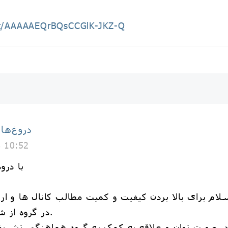
hat/AAAAAEQrBQsCCGlK-JKZ-Q
دروغ‌ها
8 10:52
🌀️با 
در گروه از شما دعوت میکند مشارکت کنید.