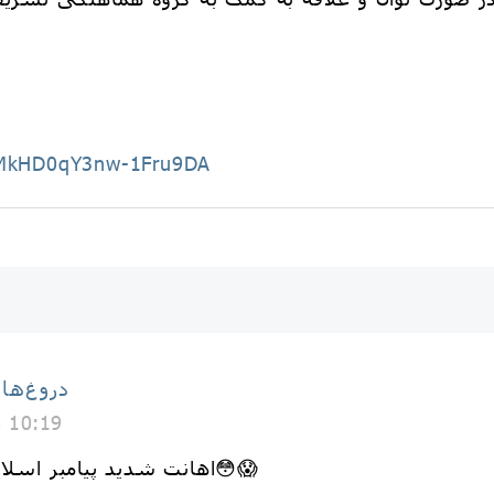
aWMkHD0qY3nw-1Fru9DA
دروغ‌ها
8 10:19
🌱اهانت شدید پیامبر اسلام به بردگان بی پناه بی گناه😳😱