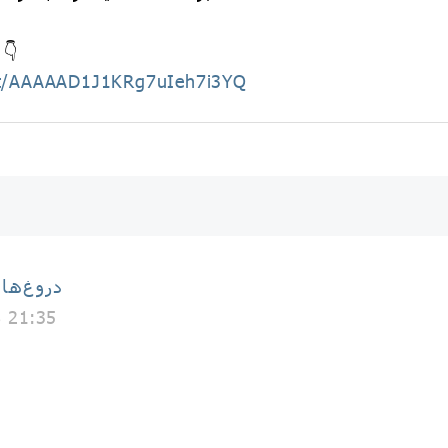
فیلم کاملا واقعی رو اینجا ببی
hat/AAAAAD1J1KRg7uIeh7i3YQ
دروغ‌ها
8 21:35