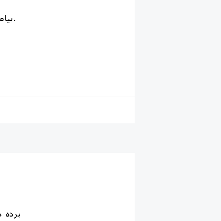
✍پیامبر اسلام گفت : هر برده ای که بدون اجازه ی اربابش ازدواج کند 👈فاحشه👉 است.
🌱برد