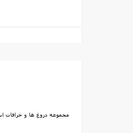
❇️در صورت توان و علاقه به کمک به گروه هماهنگی تشریف بیارید و اعلام آمادگی کنید.