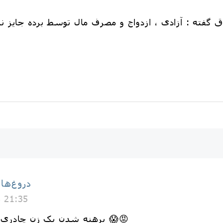
دق گفته : آزادی ، ازدواج و مصرف مال توسط برده جایز 
دروغ‌ها
8 21:35
برهنه شدن یک زن چادری در جلسه سخنرانی کارشناس 😱😡