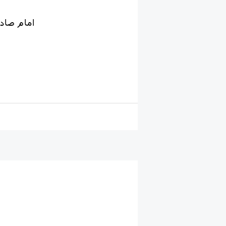
✍امام صا