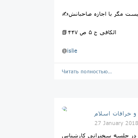
نیست مگر با اجازه صاحبانش
📗الکافی ج ۵ ص ۴۴۷
@
islie
Читать полностью…
 و خرافات اسلام
27 January 201