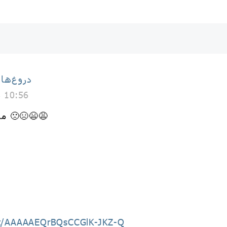
دروغ‌ها
8 10:56
۵ مرد داعشی به دختر ۱۷ ساله 🙁😣😫😩
hat/AAAAAEQrBQsCCGlK-JKZ-Q