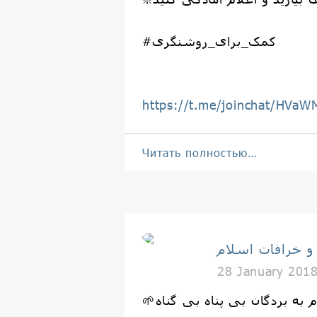
#کمک_برای_روشنگری
https://t.me/joinchat/HV
Читать полностью…
 و خرافات اسلام
28 January 201