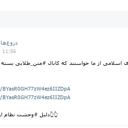
دروغ‌ها
8 11:56
hat/BYasR0GH77zW4ez6IIZDpA
hat/BYasR0GH77zW4ez6IIZDpA
دلیل #وحشت نظام از #محتوای این کانال چیست؟؟👆👆