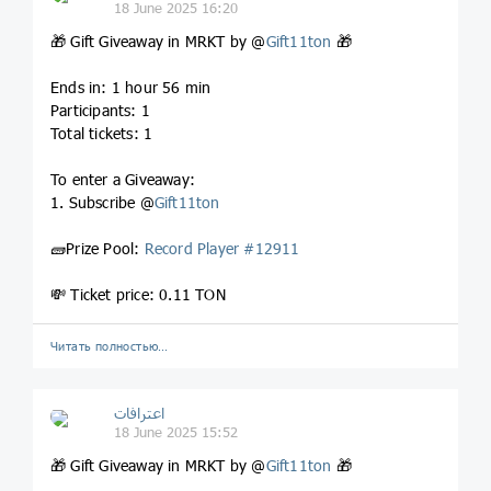
18 June 2025 16:20
🎁 Gift Giveaway in MRKT by @
Gift11ton
🎁
Ends in: 1 hour 56 min
Participants: 1
Total tickets: 1
To enter a Giveaway:
1. Subscribe @
Gift11ton
🧱Prize Pool:
Record Player #12911
💸 Ticket price: 0.11 TON
Читать полностью…
اعترافات
18 June 2025 15:52
🎁 Gift Giveaway in MRKT by @
Gift11ton
🎁