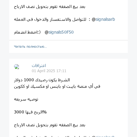
بعد بيع الصفقه تقوم بتحويل نصف الارباح
signalsarb
للتواصل والاستفسار والدخول في العمله : @
signals50F50
اضغط انضمام:》 @
Читать полностью…
اعترافات
01 April 2025 17:11
الشرط يكون رصيدك 1000 دولار
في أي منصة بايبت او باينس او مكسيك او ككوين
توصيه سريعه
الربح فيها 3000%
بعد بيع الصفقه تقوم بتحويل نصف الارباح