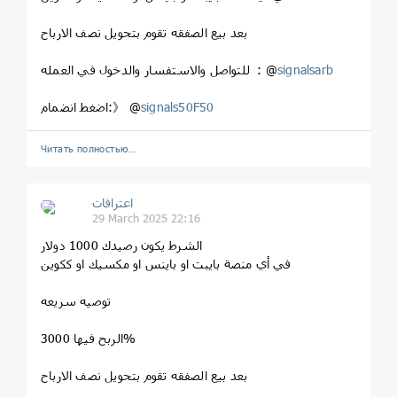
بعد بيع الصفقه تقوم بتحويل نصف الارباح
signalsarb
للتواصل والاستفسار والدخول في العمله : @
signals50F50
اضغط انضمام:》 @
Читать полностью…
اعترافات
29 March 2025 22:16
الشرط يكون رصيدك 1000 دولار
في أي منصة بايبت او باينس او مكسيك او ككوين
توصيه سريعه
الربح فيها 3000%
بعد بيع الصفقه تقوم بتحويل نصف الارباح