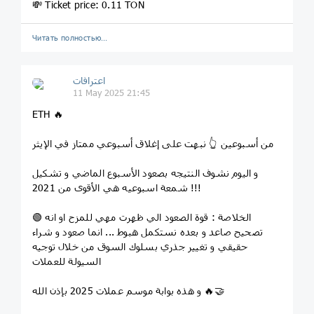
💸 Ticket price: 0.11 TON
Читать полностью…
اعترافات
11 May 2025 21:45
ETH 🔥
من أسبوعين 👆 نبهت على إغلاق أسبوعي ممتاز في الإيثر
و اليوم نشوف النتيجه بصعود الأسبوع الماضي و تشكيل
شمعة اسبوعيه هي الأقوى من 2021 !!!
🟢 الخلاصة : قوة الصعود الي ظهرت مهي للمزح او انه
تصحيح صاعد و بعده نستكمل هبوط ... انما صعود و شراء
حقيقي و تغيير جذري بسلوك السوق من خلال توجيه
السيولة للعملات
و هذه بوابة موسم عملات 2025 بإذن الله 🔥🤝