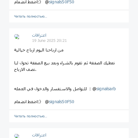
signals50F50
اضغط انضمام:》 @
Читать полностью…
اعترافات
19 June 2025 20:21
من ارباحنا اليوم ارباح خيالية
نعطيك الصفقة ثم تقوم بالشراء وبعد بيع الصفقة تحول لنا
نصف الارباح.
signalsarb
للتواصل والاستفسار والدخول في العمله : @
signals50F50
اضغط انضمام:》 @
Читать полностью…
اعترافات