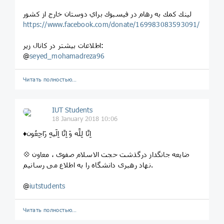
لينك كمك به رهام در فيسبوك براي دوستان خارج از كشور
https://www.facebook.com/donate/169983083593091/
اطلاعات بیشتر در کانال زیر:
@
seyed_mohamadreza96
Читать полностью…
IUT Students
18 January 2018 10:06
♦️اِنَّا لِلَّه وَ اِنَّا اِلَیهِ رَاجِعُون
💠 ضایعه جانگداز درگذشت حجت الاسلام صفوی ، معاون
نهاد رهبری دانشگاه را به اطلاع می رسانیم.
@
iutstudents
Читать полностью…