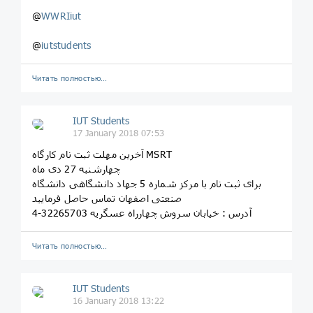
@
WWRIiut
@
iutstudents
Читать полностью…
IUT Students
17 January 2018 07:53
آخرین مهلت ثبت نام کارگاه MSRT
چهارشنبه 27 دی ماه
برای ثبت نام با مرکز شماره 5 جهاد دانشگاهی دانشگاه
صنعتی اصفهان تماس حاصل فرمایید
آدرس : خیابان سروش چهارراه عسگریه 32265703-4
Читать полностью…
IUT Students
16 January 2018 13:22