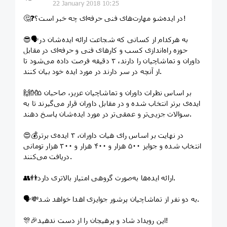
22 January 2018 10:25
🤔❓در ایده‌شو مهارت‌های فنی حرفه‌ای چه خبر است؟!
😎🗣به هرکدام از کسانی که شجاعت ارائه ایده‌شان در
حوزه راه‌اندازی کسب و کارهای فنی و حرفه‌ای در مقابل
داوران و تماشاچیان را دارند، ۳ دقیقه فرصت داده می‌شود تا
از آنچه در سر دارند در مورد ایده خود بیان کنند.
🙌👐بر اساس نظرات داوران و تماشاچیان عزیز، صاحبان ۵
ایده‌ی برتر انتخاب شده و در مقابل داوران قرار می‌گیرند تا به
سوالات جزیی‌تر و عمقی‌تر در مورد ایده‌شان پاسخ دهند.
😍💰در نهایت بر اساس رای هیات داوران، ۳ ایده‌ی برتر
انتخاب شده و جوایز ۵۰۰ هزار و ۴۰۰ هزار و ۳۰۰ هزار تومانی
دریافت می‌کنند.
👥👬ارائه ایده‌ها به‌صورت گروهی امتیاز بالاتری دارد.
🗣💸به دو نفر از تماشاچیان پرشور جوایزی اهدا خواهد شد.
🎊🎉این رویداد شاد و پرهیجان را از دست ندهید!