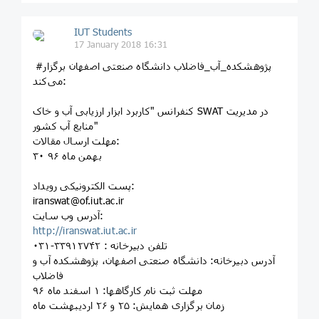
IUT Students
17 January 2018 16:31
‍ #پژوهشکده_آب_فاضلاب دانشگاه صنعتی اصفهان برگزار
می‌کند:
کنفرانس "کاربرد ابزار ارزیابی آب و خاک SWAT در مدیریت
منابع آب کشور"
مهلت ارسال مقالات:
۳۰ بهمن ماه ۹۶
پست الکترونیکی رویداد:
iranswat@of.iut.ac.ir
آدرس وب سایت:
http://iranswat.iut.ac.ir
تلفن دبیرخانه : ۳۳۹۱۲۷۴۲-۰۳۱
آدرس دبیرخانه: دانشگاه صنعتی اصفهان، پژوهشکده آب و
فاضلاب
مهلت ثبت نام کارگاهها: ۱ اسفند ماه ۹۶
زمان برگزاری همایش: ۲۵ و ۲۶ اردیبهشت ماه