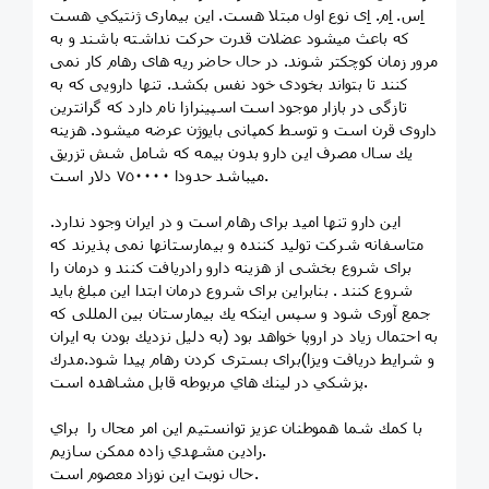
اِس. اِم. اِى نوع اول مبتلا هست. اين بيمارى ژنتيكي هست
كه باعث ميشود عضلات قدرت حركت نداشته باشند و به
مرور زمان كوچكتر شوند. در حال حاضر ريه هاى رهام كار نمى
كنند تا بتواند بخودى خود نفس بكشد. تنها دارويى كه به
تازگى در بازار موجود است اسپينرازا نام دارد كه گرانترين
داروى قرن است و توسط كمپانى بايوژن عرضه ميشود. هزينه
يك سال مصرف اين دارو بدون بيمه كه شامل شش تزريق
ميباشد حدودا ٧٥٠٠٠٠ دلار است.
متاسفانه شركت توليد كننده و بيمارستانها نمى پذيرند كه
براى شروع بخشى از هزينه دارو رادريافت كنند و درمان را
شروع كنند . بنابراين براى شروع درمان ابتدا اين مبلغ بايد
جمع آورى شود و سپس اينكه يك بيمارستان بين المللى كه
به احتمال زياد در اروپا خواهد بود (به دليل نزديك بودن به ايران
و شرايط دريافت ويزا)براى بسترى كردن رهام پيدا شود.مدرك
پزشكي در لينك هاي مربوطه قابل مشاهده است.
رادين مشهدي زاده ممكن سازيم.
‎حال نوبت اين نوزاد معصوم است.