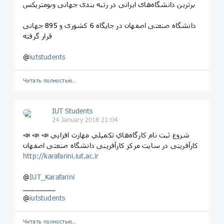
برترین دانشگاه‌های ایرانی در رتبه بندی جهانی وبومتریکس
دانشگاه صنعتی اصفهان در جایگاه 6 کشوری و 895 جهانی
قرار گرفته
@
iutstudents
Читать полностью…
IUT Students
24 January 2018 21:04
📣 📣 📣 شروع ثبت نام كارگاه‌هاي تكميلي مهارت افزايي
كارآفرينی در سایت مرکز کارآفرینی دانشگاه صنعتی اصفهان
http://karafarini.iut.ac.ir
@
IUT_Karafarini
________
@
iutstudents
Читать полностью…