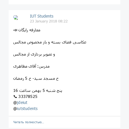
IUT Students
23 January 2018 08:22
📣 معارفه رایگان
عکاسی فضای بسته و باز مخصوص مجالس
و تصویر برداری از مجالس
مدرس: آقای مظاهری
خ مسجد سید- خ 5 رمضان
پنج شنبه 5 بهمن ساعت 16
📞 33378525
@
jdeiut
@
iutstudents
Читать полностью…