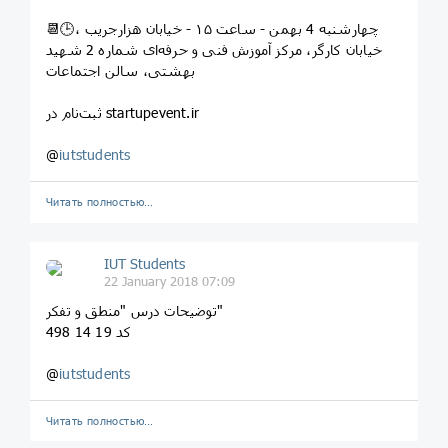
📆🕒چهارشنبه 4 بهمن - ساعت ۱۵ - خیابان هزارجریب ،
خیابان کارگر، مرکز آموزش فنی و حرفه‌ای شماره 2 شهید
بهشتی، سالن اجتماعات
ثبت‌نام در startupevent.ir
@
iutstudents
Читать полностью…
IUT Students
22 January 2018 07:09
توضیحات درس "منطق و تفکر"
کد 19 14 498
@
iutstudents
Читать полностью…