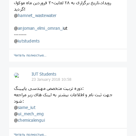
رویداد،تاریخ برگزاری به ۲۸ لغایت۳۰ فروردین ماه موکول
گردید!
@
hamnet_wastewater
@
anjoman_elmi_omran_i
ut
--------
@
iutstudents
Читать полностью…
IUT Students
23 January 2018 10:58
دوره تربیت متخصص مهندسی پایپینگ:
جهت ثبت نام و اطلاعات بیشتر به لینک های زیر مراجعه
شود:
@
same_iut
@
ui_mech_eng
@
chemicalengui
Читать полностью…