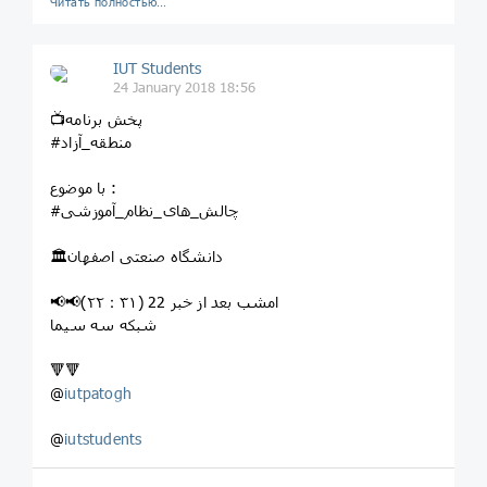
Читать полностью…
IUT Students
24 January 2018 18:56
📺پخش برنامه
#منطقه_آزاد
با موضوع :
#چالش_های_نظام_آموزشی
🏛دانشگاه صنعتی اصفهان
📢📢امشب بعد از خبر 22 (۲۲：۳۱)
شبکه سه سیما
🔻🔻
@
iutpatogh
@
iutstudents