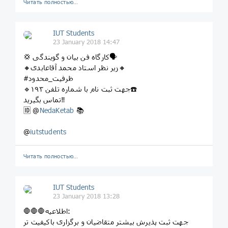
Читать полностью…
IUT Students
23 January 2018 14:47
💢 کارگاه فن بیان و گویندگی🗣
🔸زیر نظر استاد محمد آقاعابدی🔸
#ظرفیت_محدود
🔹جهت ثبت نام با شماره تلفن ۱۹۳☎️
تماس بگیرید‼️
🆔 @
NedaKetab
📚
@
iutstudents
Читать полностью…
IUT Students
23 January 2018 13:28
🛑🛑🛑اطلاعیه:
جهت ثبت پذیرش بیشتر متقاضیان و برگزاری باکیفیت تر