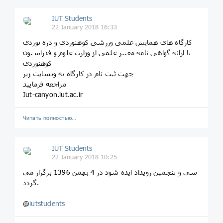
IUT Students
22 January 2018 16:33
کارگاه های همایش علمی ورزشی کوهنوردی و دره نوردی
با ارائه گواهی نامه معتبر علمی از وزارت علوم و فدراسیون
کوهنوردی
جهت ثبت نام در کارگاه به وبسایت زیر
مراجعه فرمایید
Iut-canyon.iut.ac.ir
Читать полностью…
IUT Students
22 January 2018 10:25
سي و پنجمين رويداد ايده شود در 4 بهمن 1396 برگزار مي
گردد.
@
iutstudents