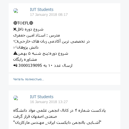
IUT Students
17 January 2018 08:17
‏🔴TOEFL🔴
❌شروع دوره تافل
مدرس : استاد امین جعفری
👈در تخصصی ترین آکادمی زبان های خارجی
✅دانش پژوهان
⚠️شروع دوره:پنج شنبه ۵ بهمن
مشاوره رایگان
📲 ارسال عدد ۱۰ به 3000139095
Читать полностью…
IUT Students
16 January 2018 13:27
پادکست شماره ۴ در کانال انجمن علمی مواد دانشگاه
صنعتی اصفهان قرار گرفت
"آشنایی باانجمن دایکست ایران_ مهندس مارکاریان"