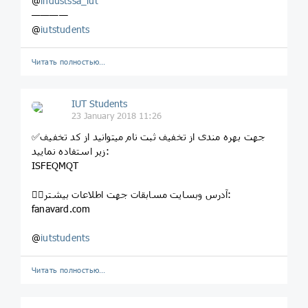
@
industssa_iut
————
@
iutstudents
Читать полностью…
IUT Students
23 January 2018 11:26
✅جهت بهره مندی از تخفیف ثبت نام میتوانید از کد تخفیف
زیر استفاده نمایید:
ISFEQMQT
👈🏻آدرس وبسایت مسابقات جهت اطلاعات بیشتر:
fanavard.com
@
iutstudents
Читать полностью…