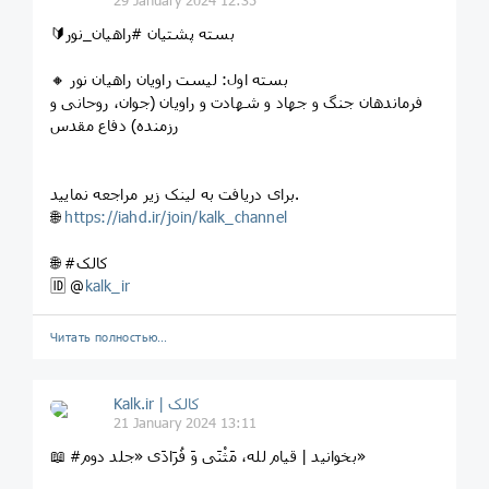
29 January 2024 12:35
🔰بسته پشتیان #راهیان_نور
🔸 بسته اول: لیست راویان راهیان نور
فرماندهان جنگ و جهاد و شهادت و راویان (جوان، روحانی و
رزمنده) دفاع مقدس
برای دریافت به لینک زیر مراجعه نمایید.
🌐
https://iahd.ir/join/kalk_channel
🌐 #کالک
kalk_ir
‏🆔 @
Читать полностью…
Kalk.ir | کالک
21 January 2024 13:11
📖 #بخوانید | قیام لله، مَثْنَى وَ فُرَادَى «جلد دوم»