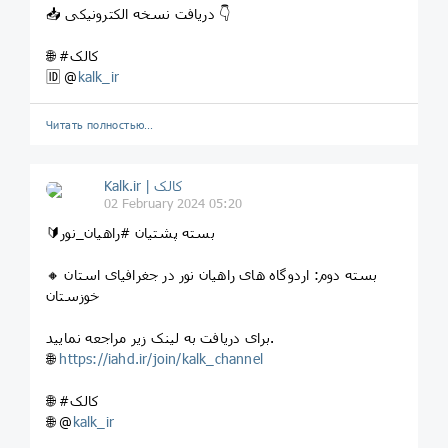
📥 دریافت نسخه الکترونیکی 👇
🌐 #کالک
kalk_ir
‏🆔 @
Читать полностью…
Kalk.ir | کالک
02 February 2024 05:20
🔰بسته پشتیان #راهیان_نور
🔸 بسته دوم: اردوگاه های راهیان نور در جغرافیای استان
خوزستان
برای دریافت به لینک زیر مراجعه نمایید.
🌐
https://iahd.ir/join/kalk_channel
🌐 #کالک
🌐 @
kalk_ir