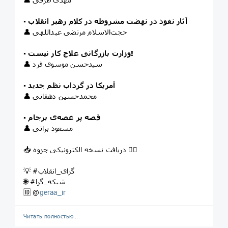
آثار نفوذ در نهضت مشروطه در کلام رهبر انقلاب
▪️
👤 حجت‌الاسلام مرتضی عبداللهی
وزارت بازرگانی علاج کار نیست!
▪️
👤 سیدحسن موسوی فرد
آمریکا در گرداب نظم جدید
▪️
👤 محمدحسین دهقانی
قصه پر غصه‌ی برجام
▪️
👤 مسعود براتی
📥 دریافت نسخه الکترونیکی جزوه 👇🏼
💡 #گرای_انقلاب
🌐 #شبکه_گرا
🆔 @
geraa_ir
Читать полностью…