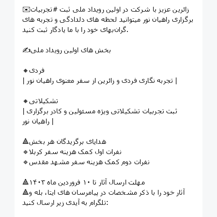
✉️زائرین عزیز با شرکت در اولین رویداد ملی ثبت #تجربیات
برگزاری راهیان نور میتوانید لحظه های‌ دلدادگی و تجربه های
گران‌بهای خود را با ما یادگار ثبت کنید.
✍️بخش های اولین رویداد ملی
🔸فردی
| تجربه نگاری فردی و زائرین از سفر معنوی راهیان نور |
🔸تشکیلاتی
| ثبت تجربیات تشکیلاتی ویژه مسئولین و کادر برگزاری
راهیان نور |
🔺هدایای برگزیدگان هر بخش
🔹نفرات اول کمک هزینه سفر کربلا
🔹نفرات دوم کمک هزینه سفر مشهد مقدس
🔺مهلت ارسال آثار تا ۱۰ فروردین ماه ۱۴۰۳
🔺آثار خود را با ذکر مشخصات در پیامرسان های ایتا، بله و
تلگرام به آیدی زیر ارسال کنید: