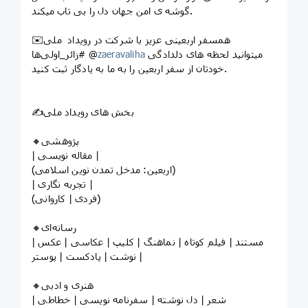
گوشه ی امن جهان دل را بی تاب میکند.
✉️همسفر اربعینی عزیز با شرکت در رویداد ملی
میتوانید لحظه های‌ دلدادگی
zaeravaliha
#زائر‌_اولی‌ها @
خودتان از سفر اربعین را به ما به یادگار ثبت کنید.
✍️بخش های رویداد ملی
🔸پژوهشی
| مقاله نویسی |
(اربعین: مدخل تمدن نوین اسلامی)
| تجربه نگاری |
(فردی | کاروانی)
🔸رسانه‌ای
| مستند | فیلم کوتاه | نماهنگ | کلیپ | عکاسی | عکس
نوشت | پادکست | پوستر |
🔸هنری‌ و‌ ادبی
| شعر | دل نوشته | سفرنامه نویسی | خطاطی