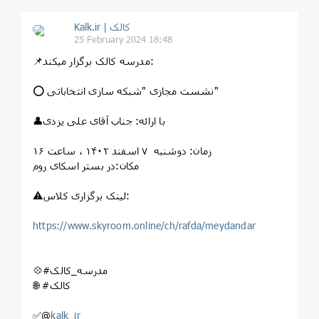
Kalk.ir | کالک
25 February 2024 18:48
📌مدرسه کالک برگزار میکند:
⭕ نشست مجازی "شبکه سازی انتخاباتی"
👤با ارائه: جناب آقای علی یزدی
زمان: دوشنبه ۷ اسفند ۱۴۰۲ ، ساعت ۱۶
مکان:در بستر اسکای روم
⚠️لینک برگزاری کلاس:
https://www.skyroom.online/ch/rafda/meydandar
💠#مدرسه_کالک
🌐 #کالک
✅@
kalk_ir