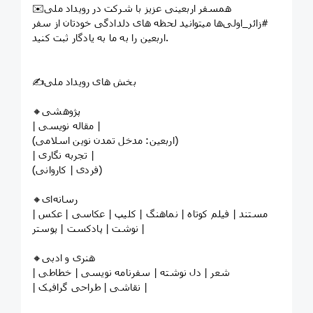
✉️همسفر اربعینی عزیز با شرکت در رویداد ملی
#زائر‌_اولی‌ها میتوانید لحظه های‌ دلدادگی خودتان از سفر
اربعین را به ما به یادگار ثبت کنید.
✍️بخش های رویداد ملی
🔸پژوهشی
| مقاله نویسی |
(اربعین: مدخل تمدن نوین اسلامی)
| تجربه نگاری |
(فردی | کاروانی)
🔸رسانه‌ای
| مستند | فیلم کوتاه | نماهنگ | کلیپ | عکاسی | عکس
نوشت | پادکست | پوستر |
🔸هنری‌ و‌ ادبی
| شعر | دل نوشته | سفرنامه نویسی | خطاطی
| نقاشی | طراحی گرافیک |