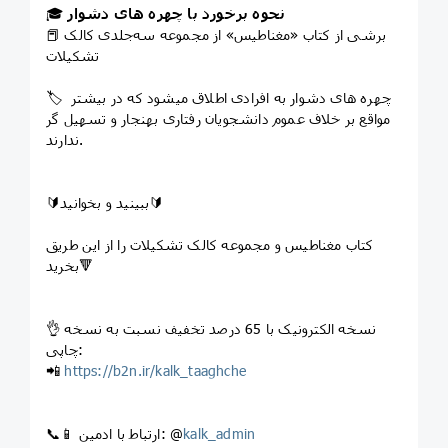
نحوه برخورد با چهره های دشوار
🎓
📕 برشی از کتاب «مغناطیس» از مجموعه سه‌جلدی کالک
تشکیلات
🏷️ چهره های دشوار به افرادی اطلاق میشود که در بیشتر
مواقع بر خلاف عموم دانشجویان رفتاری بهنجار و تسهیل گر
ندارند.
🔰ببینید و بخوانید🔰
کتاب مغناطیس و مجموعه کالک تشکیلات را از این طریق
بخرید🔻
👌 نسخه الکترونیک با 65 درصد تخفیف نسبت به نسخه
چاپی:
📲
https://b2n.ir/kalk_taaghche
kalk_admin
📞📱 ارتباط با ادمین: @