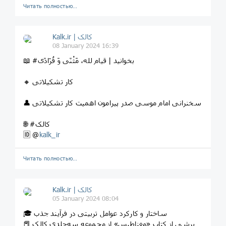
Читать полностью…
Kalk.ir | کالک
08 January 2024 16:39
📖 #بخوانید | قیام لله، مَثْنَى وَ فُرَادَى
🔸 کار تشکیلاتی
👤 سخنرانی‌ امام موسی صدر پیرامون اهمیت کار تشکیلاتی
🌐 #کالک
🆔 @
kalk_ir
Читать полностью…
Kalk.ir | کالک
05 January 2024 08:04
🎓 ساختار و کارکرد عوامل تربیتی در فرآیند جذب
📕 برشی از کتاب «مغناطیس» از مجموعه سه‌جلدی کالک