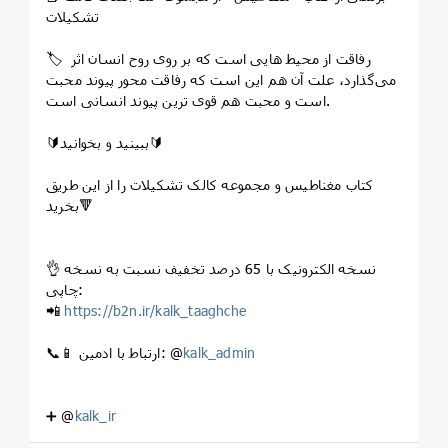
تشکیلات
🏷️ رفاقت از محیط هایی است که بر روی روح انسان اثر
می‌گذارد، علت آن هم این است که رفاقت محور پیوند محبت
است و محبت هم قوی ترین پیوند انسانی است.
🔰ببینید و بخوانید🔰
کتاب مغناطیس و مجموعه کالک تشکیلات را از این طریق
بخرید🔻
👌 نسخه الکترونیک با 65 درصد تخفیف نسبت به نسخه
چاپی:
📲
https://b2n.ir/kalk_taaghche
kalk_admin
📞📱 ارتباط با ادمین: @
➕ @
kalk_ir