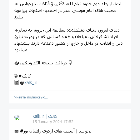
🔹 انتشار جلد دوم جزوه قیام لله، مَثْنَى وَ فُرَادَى، بازخوانی
صحبت های امام موسی صدر در احمدیه اصفهان پیرامون
تبلیغ
دنیای امروز، دنیای تشکیلات
؛ مطالعه این جزوه، به تمام
🔸
افراد تشکیلاتی، مبلغان و همه کسانی که در زمینه تبلیغ
دین و انقلاب در داخل و خارج از کشور دغدغه دارند پیشنهاد
میشود.
📥 دریافت نسخه الکترونیکی 👇
🌐 #کالک
🆔 @
kalk_ir
Читать полностью…
Kalk.ir | کالک
15 January 2024 17:52
📖 #بخوانید | آسیب های اردوی راهیان نور