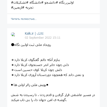
#اولین_نگاه #دانشجو #دانشگاه #تشکیلات
#تجربه #اربعین
Читать полностью…
Kalk.ir | کالک
02 September 2022 15:11
⚫رویداد ملی ثبت اولین نگاه
🔹بنازم آنکه دائم گفتگوی کربلا دارد
🔸دلی چون جابر اندر جستجوی کربلا دارد
🔹دلش چون کربلا کوی حسین است
🔸و نمی داند که همچون دوردستان آروزی کربلا دارد
◾ پویش ملی زائر اولی ها◾
در مسیر عاشقی قرار گرفتن و قدم زدن ، تا رسیدن به شش
گوشه ی امن جهان دل را بی تاب میکند.