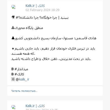
Kalk.ir | کالک
02 February 2024 18:29
🎥 #ببینید | چرا خوابگاه؟ چرا دانشکده؟
🔺منطق پایگاه محوری
👤هادی قاسمی؛ مسئول سازمان بسیج دانشجویی کشور
🔸باید در تیرس فکری خودمان قرار دهیم، باید جایی باشیم
که همه هستند.
باید در بحث مدیریتی، ذهن خلاق و طراح داشته باشید.
🌐 #میداندار
🌐 #کالک
🆔 @
kalk_ir
Читать полностью…
Kalk.ir | کالک