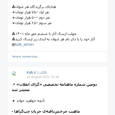
🔺هدایای برگزیدگان هر عنوان
🔹نفر اول ۷۵۰ هزار تومان
🔹نفر دوم ۵۰۰ هزار تومان
🔹نفر سوم ۲۵۰ هزار تومان
🔺مهلت ارسال آثار تا ششم مهر ماه ۱۴۰۱
🔺آثار خود را با ذکر نام هر عنوان به آیدی زیر ارسال کنید
@
kalk_admin
Читать полностью…
Kalk.ir | کالک
22 August 2022 10:38
دومین شماره ماهنامه تخصصی «گرای انقلاب»
📌
منتشر شد
🔸 آنچه خواهید خواند:
ماهیت چرخش‌یافته‌ی جریان چپ‌گراها
▪️