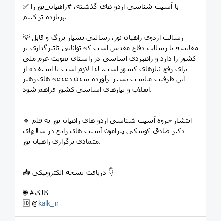
✅ با آسیب شناسی اردو های گذشته، #راهیان_نور را
پربازده تر کنیم.
💡 رسالت اردوی راهیان نور، رسالتی بسیار بزرگ و قابل
مقایسه با رسالت دفاع مقدس است که توانایی تاثیرگذاری بر
کشور را دارد و راهبردی اساسی در راستای تقویت عزم ملی
برای رفع نیازهای کشور است. لذا لازم است با استفاده از
این ظرفیت مناسب بستر برآورده شدن دغدغه های رهبر
انقلاب و نیازهای اساسی کشور فراهم شود.
🔹 انتشار جزوه آسیب شناسی اردو های راهیان نور به قلم
دکتر صادق کوشکی پیرامون آسیب های رایج در سالهای
متمادی برگزاری راهیان نور.
📥 دریافت نسخه الکترونیکی 👇
🌐 #کالک
🆔 @
kalk_ir