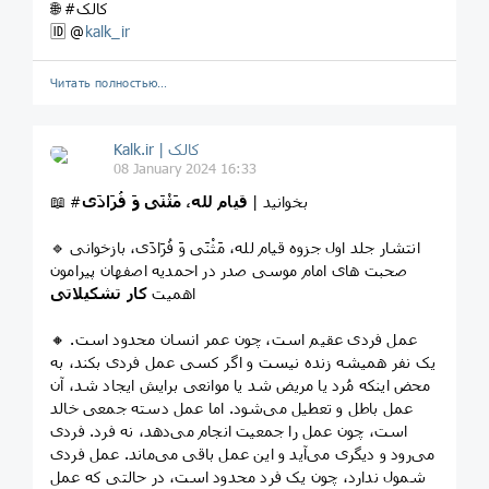
🌐 #کالک
🆔 @
kalk_ir
Читать полностью…
Kalk.ir | کالک
08 January 2024 16:33
📖 #بخوانید |
قیام لله، مَثْنَى وَ فُرَادَى
🔹 انتشار جلد اول جزوه قیام لله، مَثْنَى وَ فُرَادَى، بازخوانی
صحبت های امام موسی صدر در احمدیه اصفهان پیرامون
اهمیت
کار تشکیلاتی
🔸 عمل فردی عقیم است، چون عمر انسان محدود است.
یک نفر همیشه زنده نیست و اگر کسی عمل فردی بکند، به
محض اینکه مُرد یا مریض شد یا موانعی برایش ایجاد شد، آن
عمل باطل و تعطیل می‌شود. اما عمل دسته جمعی خالد
است، چون عمل را جمعیت انجام می‌دهد، نه فرد. فردی
می‌رود و دیگری می‌آید و این عمل باقی می‌ماند. عمل فردی
شمول ندارد، چون یک فرد محدود است، در حالتی که عمل