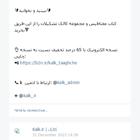
🔰ببینید و بخوانید🔰
کتاب مغناطیس و مجموعه کالک تشکیلات را از این طریق
بخرید🔻
👌 نسخه الکترونیک با 65 درصد تخفیف نسبت به نسخه
چاپی:
📲
https://b2n.ir/kalk_taaghche
kalk_admin
📞📱 ارتباط با ادمین: @
➕ @
kalk_ir
Читать полностью…
Kalk.ir | کالک
31 December 2023 14:39