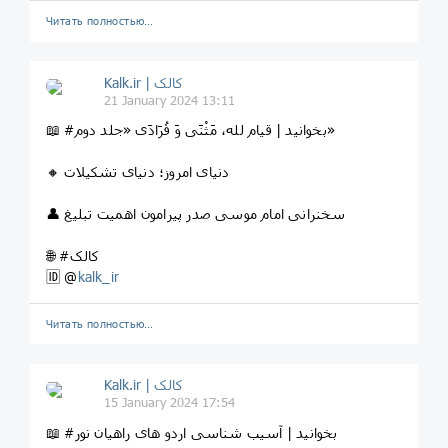
Читать полностью…
Kalk.ir | کالک
21 January 2024 13:11
📖 #بخوانید | قیام لله، مَثْنَى وَ فُرَادَى «جلد دوم»
🔸 دنیای امروز؛ دنیای تشکیلات
👤 سخنرانی‌ امام موسی صدر پیرامون اهمیت تبلیغ
🌐 #کالک
🆔 @
kalk_ir
Читать полностью…
Kalk.ir | کالک
15 January 2024 17:54
📖 #بخوانید | آسیب شناسی اردو های راهیان نور