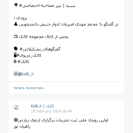
🎥 #ببینید | تیزر مصاحبه اختصاصی
▫️ بزودی
👤 در گفتگو با: محمد مهدی امیریان؛ ادوار جنبش دانشجویی
📺 پخش از کانال مجموعه کالک
🗣️ #گفتگوهای_تشکیلاتی
🖥️#کالک_تی‌وی
🌐 #کالک
🆔@
kalk_ir
Читать полностью…
Kalk.ir | کالک
18 February 2024 18:44
🔴اولین رویداد ملی ثبت تجربیات برگزاری اردوی زیارتی
راهیان نور