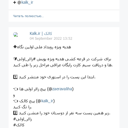
➕ @
kalk_ir
Читать полностью…
Kalk.ir | کالک
04 September 2022 13:52
🔶هدیه ویژه رویداد ملی اولین نگاه
🔰برای شرکت در قرعه کشی هدیه ویژه پویش #زائر_اولی
ها و دریافت سیم کارت رایگان عراقی مراحل زیر را طی کنید.
1️⃣ ابتدا این پست را در استوری خود منتشر کنید.
)
zaeravaliha
👈 پیج زائر اولی ها (@
و
)
kalk_ir
👈 پیج کالک (@
را تگ کنید.
2️⃣ زیر همین پست سه نفر از دوستان خود را منشن کنید.
#زائر_اولی
#کالک