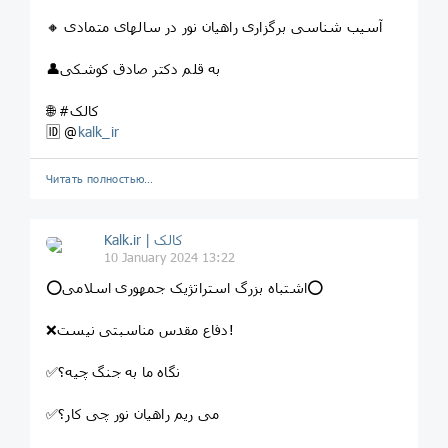
🔸 آسیب شناسی برگزاری راهیان نور در سالهای متمادی
👤به قلم دکتر صادق کوشکی
🌐 #کالک
🆔 @
kalk_ir
Читать полностью…
Kalk.ir | کالک
10 January 2024 13:22
⭕️اشتباه بزرگ استراتژیک جمهوری اسلامی⭕️
❌دفاع مقدس مناسبتی نیست!
✅نگاه ما به جنگ چیه؟
✅می ریم راهیان نور چی کار؟