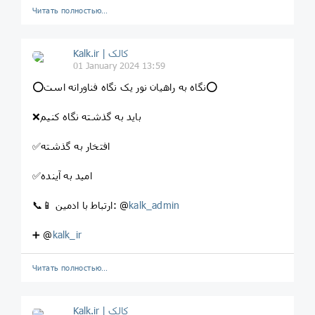
Читать полностью…
Kalk.ir | کالک
01 January 2024 13:59
⭕️نگاه به راهیان نور یک نگاه فناورانه است⭕️
❌باید به گذشته نگاه کنیم
✅افتخار به گذشته
✅امید به آینده
kalk_admin
📞📱 ارتباط با ادمین: @
➕ @
kalk_ir
Читать полностью…
Kalk.ir | کالک