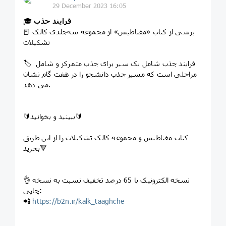
29 December 2023 16:05
فرایند جذب
🎓
📕 برشی از کتاب «مغناطیس» از مجموعه سه‌جلدی کالک
تشکیلات
🏷️ فرایند جذب شامل یک سیر برای جذب متمرکز و شامل
مراحلی است که مسیر جذب دانشجو را در هفت گام نشان
می دهد.
🔰ببینید و بخوانید🔰
کتاب مغناطیس و مجموعه کالک تشکیلات را از این طریق
بخرید🔻
👌 نسخه الکترونیک با 65 درصد تخفیف نسبت به نسخه
چاپی:
📲
https://b2n.ir/kalk_taaghche