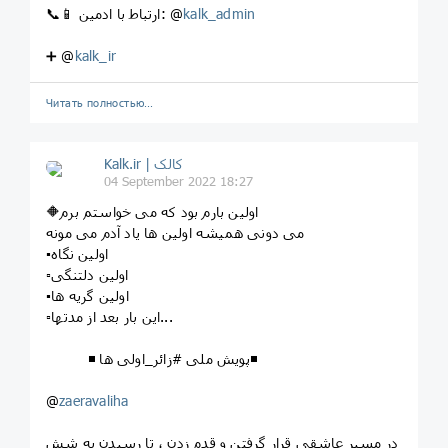
kalk_admin
📞📱 ارتباط با ادمین: @
➕ @
kalk_ir
Читать полностью…
Kalk.ir | کالک
04 September 2022 18:27
🔶اولین بارم بود که می خواستم برم
می دونی همیشه اولین ها یاد آدم می مونه
▪️اولین نگاه
▫️اولین دلتنگی
▪️اولین گریه ها
▫️این بار بعد از مدتها...
◾ پویش ملی #زائر_اولی ها◾
@
zaeravaliha
در مسیر عاشقی قرار گرفتن و قدم زدن ، تا رسیدن به شش