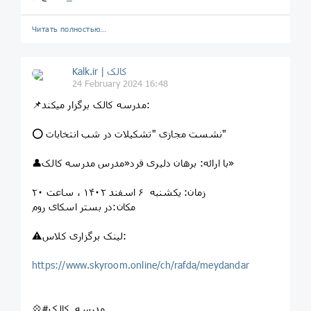
Читать полностью…
Kalk.ir | کالک
24 February 2024 16:48
📌مدرسه کالک برگزار میکند:
⭕ نشست مجازی "تشکیلات در شب انتخابات"
👤با ارائه: برهان دلیری فرد«مدرس مدرسه کالک»
زمان: یکشنبه ۶ اسفند ۱۴۰۲ ، ساعت ۲۰
مکان:در بستر اسکای روم
⚠️لینک برگزاری کلاس:
https://www.skyroom.online/ch/rafda/meydandar
💠#مدرسه_کالک