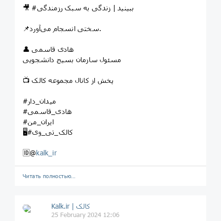
🎥 #ببینید | زندگی به سبک رزمندگی
📌سختی انسجام می‌آورد.
👤 هادی قاسمی
مسئول سازمان بسیج دانشجویی
📺 پخش از کانال مجموعه کالک
#میدان_دار
#هادی_قاسمی
#ایران_من
🖥️#کالک_تی_وی
🆔@
kalk_ir
Читать полностью…
Kalk.ir | کالک
25 February 2024 12:06