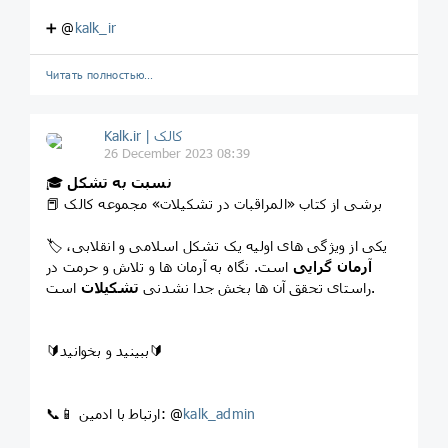
➕ @
kalk_ir
Читать полностью…
Kalk.ir | کالک
26 December 2023 08:39
نسبت به تشکل
🎓
📕 برشی از کتاب «المراقبات در تشکیلات» مجموعه کالک
🏷️ یکی از ویژگی های اولیه یک تشکل اسلامی و انقلابی،
آرمان گرایی
است. نگاه به آرمان ها و تلاش و حرمت در
است.
راستای تحقق آن ها بخش جدا نشدنی
تشکیلات
🔰ببینید و بخوانید🔰
kalk_admin
📞📱 ارتباط با ادمین: @