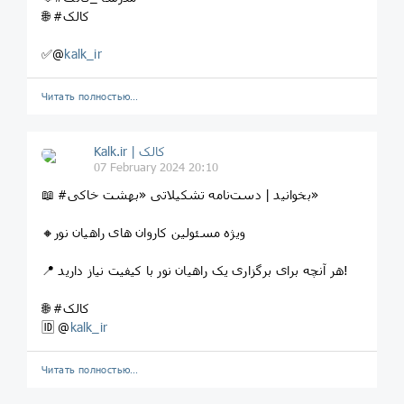
🌐 #کالک
✅@
kalk_ir
Читать полностью…
Kalk.ir | کالک
07 February 2024 20:10
📖 #بخوانید | دست‌نامه تشکیلاتی «بهشت خاکی»
🔸ویژه مسئولین کاروان های راهیان نور
📍 هر آنچه برای برگزاری یک راهیان نور با کیفیت نیاز دارید!
🌐 #کالک
kalk_ir
‏🆔 @
Читать полностью…