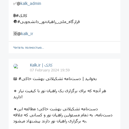
✅@
kalk_admin
🌐#کالک
🔘#قرارگاه_ملی_راهیان‌نور_دانشجویی
🆔@
kalk_ir
Читать полностью…
Kalk.ir | کالک
07 February 2024 19:59
📖 #بخوانید | دست‌نامه تشکیلاتی بهشت خاکی
🔹 هر آنچه که برای برگزاری یک راهیان نور با کیفیت نیاز
دارید!
🔸دست‌نامه تشکیلاتی بهشت خاکی؛ مطالعه این
دست‌نامه، به تمام مسئولین راهیان نور و کسانی که علاقه
به برگزاری راهیان نور دارند پیشنهاد میشود.