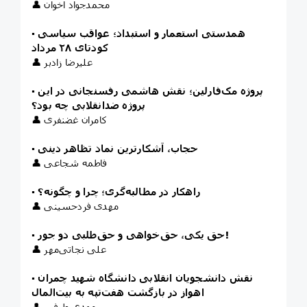
👤 محمدجواد اخوان
همدستی استعمار و استبداد؛ عواقب سیاسی
▪️
کودتای ۲۸ مرداد
👤 علیرضا زادبر
پروژه مک‌فارلین؛ نقش هاشمی رفسنجانی در این
▪️
پروژه ضدانقلابی چه بود؟
👤 کامران غضنفری
حجاب، آشکارترین نماد تظاهر دینی
▪️
👤 فاطمه شجاعی
راهکار در مطالبه‌گری؛ چرا و چگونه؟
▪️
👤 مهدی فردحسینی
حق یکی، حق‌خواهی و حق‌طلبی دو جور!
▪️
👤 علی نجاتی‌مهر
نقش دانشجویان انقلابی دانشگاه شهید چمران
▪️
اهواز در بازگشت هفت‌تپه به بیت‌المال
👤 مهدی طرفی