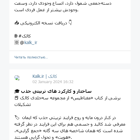
دسته‌جمعی شمول دارد، اتساع وجودی دارد، وسعت
وجودش بیشتر از عمل فردی است.
📥 دریافت نسخه الکترونیکی 👇
🌐 #کالک
🆔 @
kalk_ir
Читать полностью…
Kalk.ir | کالک
02 January 2024 16:32
ساختار و کارکرد های تربیتی جذب
🎓
📕 برشی از کتاب «مغناطیس» از مجموعه سه‌جلدی کالک
تشکیلات
🏷️ در کنار درون مایه و روح فرایند تربيتي جذب که ایمان
معرفي شد کالبد و جسمي هم براي این فرایند در نظر گرفته
شده است که همان شاخصه هاي سه گانه «جمع گرايي»،
«هویت» و تحول گرایی هستند.