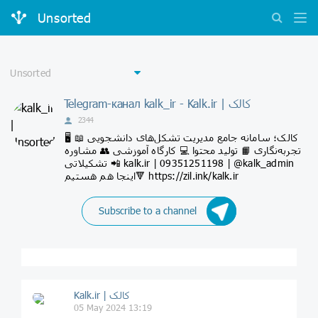
Unsorted
Telegram-канал kalk_ir - Kalk.ir | کالک
2344
🖥 کالک؛ سامانه جامع مدیریت تشکل‌های دانشجویی 📖
تجربه‌نگاری 📙 تولید محتوا 💻 کارگاه آموزشی 👥 مشاوره
تشکیلاتی 📲 kalk.ir | 09351251198 | @kalk_admin
اینجا هم هستیم🔻 https://zil.ink/kalk.ir
Subscribe to a channel
Kalk.ir | کالک
05 May 2024 13:19