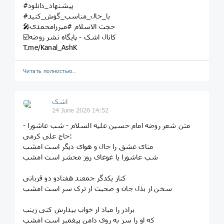
#پیشنهاد_دانلود
#با_حال_مناسب_گوش_کنید
🎤حجت الاسلام #میرزامحمدی
☑️کانال اشک - پایگاه نشر روضه
T.me/Kanal_AshK
Читать полностью…
اشک
24 June 2026 14:52
متن شعر روضه امام حسین علیه السلام - شب عاشورا -
حاج علی کرمی:
منای عشق را حال و هوای دیگر است امشب
شب عاشورا یا غوغای روز محشر است امشب
کنار یکدگر جمعند هفتادو دو قربانی
سخن از بذل جان و صحبت از ترک سر است امشب
برادر را مباد از خواب بیدارش کنی زینب
که او را سر به روی دامن پیغمبر است امشب