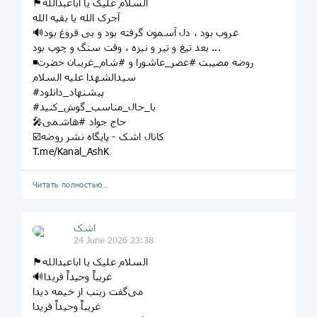
🏴السلام علیک یا اباعبدالله
آجرک الله یا بقیه الله
🔊غروب بود ، دل آسمون گرفته بود و بی فروغ بود
بعد تیغ و تیر و نیزه ، وقت سنگ و چوب بود ...
◾️روضه مصیبت #عصر_عاشورا و #شام_غریبان حضرت
سیدالشهدا علیه السلام
#پیشنهاد_دانلود
#با_حال_مناسب_گوش_کنید
🎤حاج جواد #هاشمی
☑️کانال اشک - پایگاه نشر روضه
T.me/Kanal_AshK
Читать полностью…
اشک
24 June 2026 23:38
🏴السلام علیک یا اباعبدالله
🔊غریباً وحیداً فریدا
می‌گفت زینب از خیمه دیدا
غریباً وحیداً فریدا