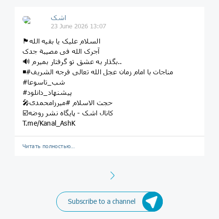
اشک
23 June 2026 13:07
🏴السلام علیک یا بقیه الله
آجرک الله فی مصیبة جدک
🔊 بگذار به عشق تو گرفتار بمیرم..
◾️#مناجات با امام زمان عجل الله تعالی فرجه الشریف
#شب_تاسوعا
#پیشنهاد_دانلود
🎤حجت الاسلام #میرزامحمدی
☑️کانال اشک - پایگاه نشر روضه
T.me/Kanal_AshK
Читать полностью…
Next
Subscribe to a channel