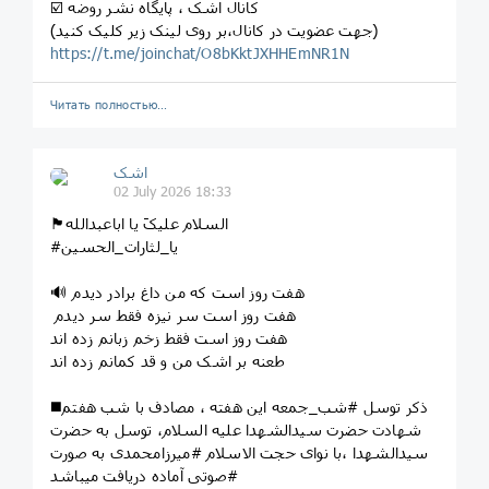
☑️ کانال اشک ، پایگاه نشر روضه
(جهت عضویت در کانال،بر روی لینک زیر کلیک کنید)
https://t.me/joinchat/O8bKktJXHHEmNR1N
Читать полностью…
اشک
02 July 2026 18:33
🏴السلام علیکَ یا اباعبدالله
#یا_لثارات_الحسین
🔊 هفت روز است که من داغ برادر دیدم
هفت روز است سر نیزه فقط سر دیدم
هفت روز است فقط زخم زبانم زده اند
طعنه بر اشک من و قد کمانم زده اند
◼️ذکر توسل #شب_جمعه این هفته ، مصادف با شب هفتم
شهادت حضرت سیدالشهدا علیه السلام، توسل به حضرت
سیدالشهدا ،با نوای حجت الاسلام #میرزامحمدی به صورت
#صوتی آماده دریافت میباشد