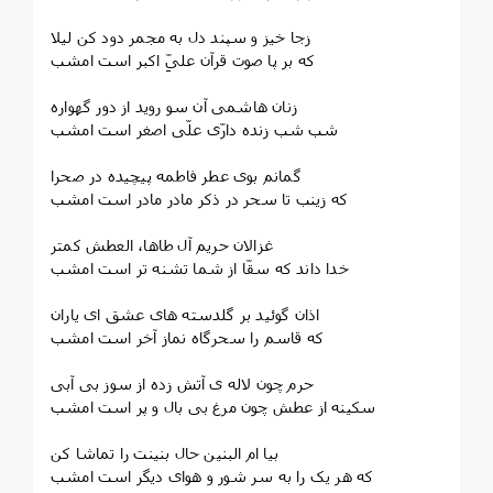
زجا خیز و سپند دل به مجمر دود کن لیلا
که بر پا صوت قرآن علیِّ اکبر است امشب
زنان هاشمی آن سو روید از دور گهواره
شب شب زنده دارّی علّی اصغر است امشب
گمانم بوی عطر فاطمه پیچیده در صحرا
که زینب تا سحر در ذکر مادر مادر است امشب
غزالان حریم آل طاها، العطش کمتر
خدا داند که سقّا از شما تشنه تر است امشب
اذان گوئید بر گلدسته های عشق ای یاران
که قاسم را سحرگاه نماز آخر است امشب
حرم چون لاله ی آتش زده از سوز بی آبی
سکینه از عطش چون مرغ بی بال و پر است امشب
بیا ام البنین حال بنینت را تماشا کن
که هر یک را به سر شور و هوای دیگر است امشب