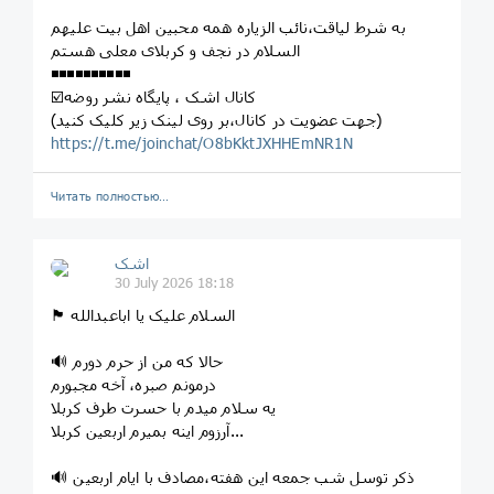
به شرط لیاقت،نائب الزیاره همه محبین اهل بیت علیهم
السلام در نجف و کربلای معلی هستم
◾️◾️◾️◾️◾️◾️◾️◾️◾️◾️
☑️کانال اشک ، پایگاه نشر روضه
(جهت عضویت در کانال،بر روی لینک زیر کلیک کنید)
https://t.me/joinchat/O8bKktJXHHEmNR1N
Читать полностью…
اشک
30 July 2026 18:18
🏴 السلام علیک یا اباعبدالله
🔊 حالا که من از حرم دورم
درمونم صبره، آخه مجبورم
یه سلام میدم با حسرت طرف کربلا
آرزوم اینه بمیرم اربعین کربلا...
🔊 ذکر توسل شب جمعه این هفته،مصادف با ایام اربعین