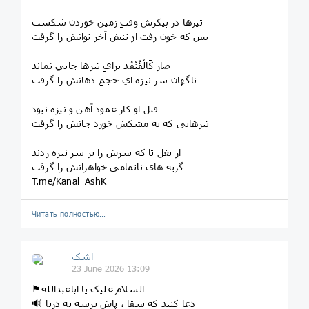
تيرها در پيكرش وقتِ زمين خوردن شكست
بس كه خون رفت از تنش آخر توانش را گرفت
صارَ کَالْقُنْفُذ برايِ تيرها جايي نماند
ناگهان سر نيزه اي حجمِ دهانش را گرفت
قتل او کار عمود آهن و نیزه نبود
تیرهایی که به مشکش خورد جانش را گرفت
از بغل تا که سرش را بر سر نیزه زدند
گریه های ناتمامی خواهرانش را گرفت
T.me/Kanal_AshK
Читать полностью…
اشک
23 June 2026 13:09
🏴السلام علیک یا اباعبدالله
🔊 دعا کنید که سقا ، پاش برسه به دریا