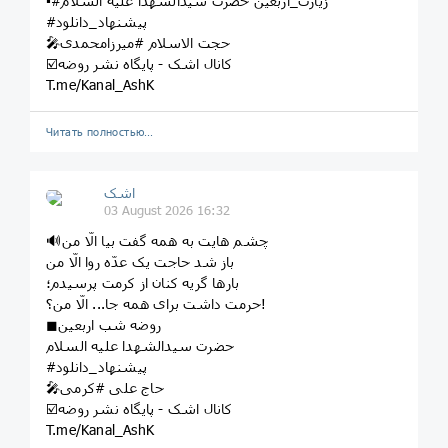
▪️#زیارت_اربعین حضرت سیدالشهدا علیه السلام
#پیشنهاد_دانلود
🎤حجت الاسلام #میرزامحمدی
☑️کانال اشک - پایگاه نشر روضه
T.me/Kanal_AshK
Читать полностью…
اشک
03 August 2026 16:32
🔊چشم‌ هایت به همه گفت بیا الّا من
باز شد حاجت یک عدّه روا الّا من
بارها گریه کنان از کرمت پرسیدم؛
حرمت داشت برای همه جا... الّا من؟!
◼روضه شب اربعین
حضرت سیدالشهدا علیه السلام
#پیشنهاد_دانلود
🎤حاج علی #کرمی
☑️کانال اشک - پایگاه نشر روضه
T.me/Kanal_AshK