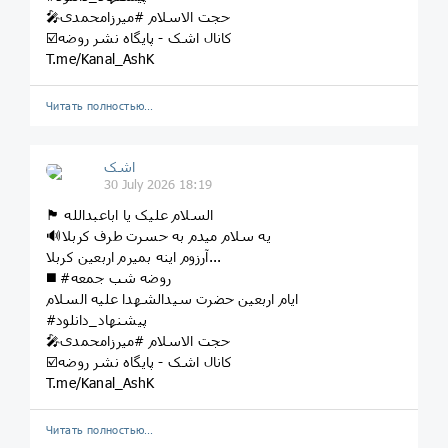
🎤حجت الاسلام #میرزامحمدی
☑️کانال اشک - پایگاه نشر روضه
T.me/Kanal_AshK
Читать полностью…
اشک
30 July 2026 18:19
🏴 السلام علیک یا اباعبدالله
🔊یه سلام میدم به حسرت طرف کربلا
آرزوم اینه بمیرم اربعین کربلا...
◼️ #روضه شب جمعه
ایام اربعین حضرت سیدالشهدا علیه السلام
#پیشنهاد_دانلود
🎤حجت الاسلام #میرزامحمدی
☑️کانال اشک - پایگاه نشر روضه
T.me/Kanal_AshK
Читать полностью…