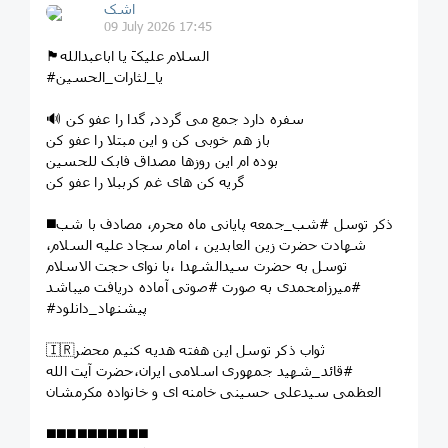
اشک
09 July 2026 17:45
🏴السلام علیکَ یا اباعبدالله
#یا_لثارات_الحسین
🔊 سفره دارد جمع می گردد, گدا را عفو کن
باز هم خوبی کن و این مبتلا را عفو کن
بوده ام این روزها مصداق فابک للحسین
گریه کن های غم کرببلا را عفو کن
◼️ذکر توسل #شب_جمعه پایانی ماه محرم، مصادف با شب
شهادت حضرت زین العابدین ، امام سجاد علیه السلام،
توسل به حضرت سیدالشهدا ،با نوای حجت الاسلام
#میرزامحمدی به صورت #صوتی آماده دریافت میباشد
#پیشنهاد_دانلود
🇮🇷ثواب ذکر توسل این هفته هدیه کنیم محضر
#قائد_شهید جمهوری اسلامی ایران،حضرت آیت الله
العظمی سیدعلی حسینی خامنه ای و خانواده مکرمشان
◼️◼️◼️◼️◼️◼️◼️◼️◼️◼️