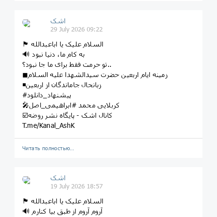
اشک
29 July 2026 09:22
🏴 السلام علیک یا اباعبدالله
🔊 به کام ما، دنیا نبود
تو حرمت فقط برای ما جا نبود؟..
◼زمینه ایام اربعین حضرت سیدالشهدا علیه السلام
◾️زبانحال جاماندگان از اربعین
#پیشنهاد_دانلود
🎤کربلایی محمد #ابراهیمی_اصل
☑️کانال اشک - پایگاه نشر روضه
T.me/Kanal_AshK
Читать полностью…
اشک
19 July 2026 18:57
🏴 السلام علیک یا اباعبدالله
🔊 آروم آروم از طبق بیا کنارم