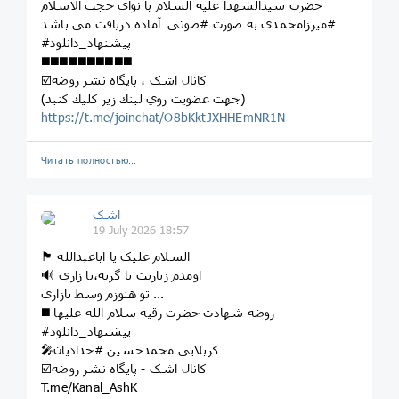
حضرت سیدالشهدا علیه السلام با نوای حجت الاسلام
#میرزامحمدی به صورت #صوتی آماده دریافت می باشد
#پیشنهاد_دانلود
◼️◼️◼️◼️◼️◼️◼️◼️◼️◼️
☑️کانال اشک ، پايگاه نشر روضه
(جهت عضويت روي لينك زير كليك كنيد)
https://t.me/joinchat/O8bKktJXHHEmNR1N
Читать полностью…
اشک
19 July 2026 18:57
🏴 السلام علیک یا اباعبدالله
🔊 اومدم زیارتت با گریه،با زاری
تو هنوزم وسط بازاری ...
◼️ روضه شهادت حضرت رقیه سلام الله علیها
#پیشنهاد_دانلود
🎤کربلایی محمدحسین #حدادیان
☑️کانال اشک - پایگاه نشر روضه
T.me/Kanal_AshK