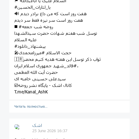
🏴 السلام علیک یا اباعبدالله
#یا_لثارات_الحسین
🔊 هفت روز است که من داغ برادر دیدم
هفت روز است سر نیزه فقط سر دیدم
◼️ #روضه شب جمعه
توسل شب هفتم شهادت حضرت سیدالشهدا
علیه السلام
#پیشنهاد_دانلود
🎤حجت الاسلام #میرزامحمدی
🇮🇷ثواب ذکر توسل این هفته هدیه کنیم محضر
#قائد_شهید جمهوری اسلام ایران،
حضرت آیت الله العظمی
سیدعلی حسینی خامنه ای
☑️کانال اشک - پایگاه نشر روضه
T.me/Kanal_AshK
Читать полностью…
اشک
25 June 2026 16:37