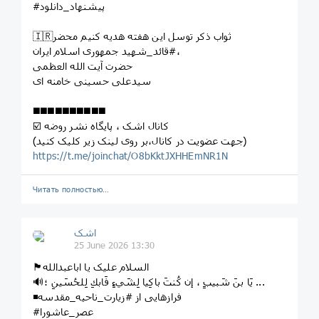
#پیشنهاد_دانلود
🇮🇷ثواب ذکر توسل این هفته هدیه کنیم محضر
#قائد_شهید جمهوری اسلام ایران،
حضرت آیت الله العظمی
سیدعلی حسینی خامنه ای
◼️◼️◼️◼️◼️◼️◼️◼️◼️◼️
☑️ کانال اشک ، پایگاه نشر روضه
(جهت عضویت در کانال،بر روی لینک زیر کلیک کنید)
https://t.me/joinchat/O8bKktJXHHEmNR1N
Читать полностью…
اشک
25 June 2026 13:30
🏴السلام علیک یا اباعبدالله
🔊يَا بنَ شَبيبٍ ، إن كُنتَ باكِيا لِشَيءٍ فَابكِ لِلحُسَينِ ؛ ...
◾️فرازهایی از #زیارت_ناحیه_مقدسه
#عصر_عاشورا