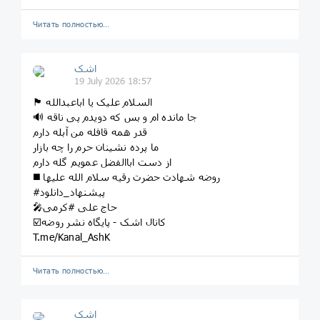
Читать полностью…
اشک
19 July 2026 18:57
🏴 السلام علیک یا اباعبدالله
🔊 جا مانده ام و بس که دویدم پی ناقه
قدر همه قافله من آبله دارم
ما پرده نشینان حرم را چه بازار
از دست اباالفضل عمویم گله دارم
◼️ روضه شهادت حضرت رقیه سلام الله علیها
#پیشنهاد_دانلود
🎤حاج علی #کرمی
☑️کانال اشک - پایگاه نشر روضه
T.me/Kanal_AshK
Читать полностью…
اشک