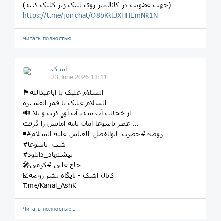
(جهت عضویت در کانال،بر روی لینک زیر کلیک کنید)
https://t.me/joinchat/O8bKktJXHHEmNR1N
Читать полностью…
اشک
23 June 2026 13:11
🏴السلام علیک یا اباعبدالله
السلام علیک یا قمر العشیره
🔊 از خجالت آب شد، آب آورِ كرب و بلا
عصرِ تاسوعا امان نامه امانش را گرفت ...
◾️#روضه #حضرت_ابوالفضل_العباس علیه السلام
#شب_تاسوعا
#پیشنهاد_دانلود
🎤حاج علی #کرمی
☑️کانال اشک - پایگاه نشر روضه
T.me/Kanal_AshK
Читать полностью…