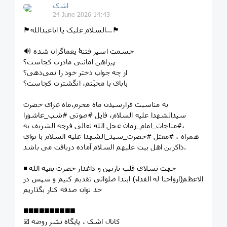
اشک
24 June 2026 14:43
🏴السلام علیک یا اباعبدالله...🏴
🔊 جسمت اسیر فتنۀ یغماگران شده
پیراهن امانتی مادرت کجاست؟
از چه جواب دختر خود را نمی‌دهی؟
بابای با محبّتم، انگشترت کجاست؟
به مناسبت فرارسیدن ماه محرم،ماه عزای حضرت
سیدالشهدا علیه السلام، فایل #صوتی #شب_عاشورا
،#مناجات_امام_زمان عجل الله تعالی فرجه الشریف به
همراه ، #مقتل #حضرت_سید_الشهدا علیه السلام با نوای
ذاکرین اهل بیت علیهم السلام آماده دریافت می باشد.
◾️ جهت تسلای قلب نازنین و داغدار حضرت بقیه الله
الاعظم(ارواحنا له الفداء) ابتدا صلواتی تقدیم کنیم و سپس در
حد توان صدقه کنار بگذاریم
◼️◼️◼️◼️◼️◼️◼️◼️◼️◼️
☑️ کانال اشک ، پایگاه نشر روضه