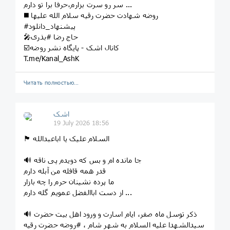
سر رو سرت بزارم،حرفا برا تو دارم ...
◼️ روضه شهادت حضرت رقیه سلام الله علیها
#پیشنهاد_دانلود
🎤حاج رضا #بذری
☑️کانال اشک - پایگاه نشر روضه
T.me/Kanal_AshK
Читать полностью…
اشک
19 July 2026 18:56
🏴 السلام علیک یا اباعبدالله
🔊 جا مانده ام و بس که دویدم پی ناقه
قدر همه قافله من آبله دارم
ما پرده نشینان حرم را چه بازار
از دست اباالفضل عمویم گله دارم ...
🔊 ذکر توسل ماه صفر، ایام اسارت و ورود اهل بیت حضرت
سیدالشهدا علیه السلام به شهر شام ، #روضه حضرت رقیه