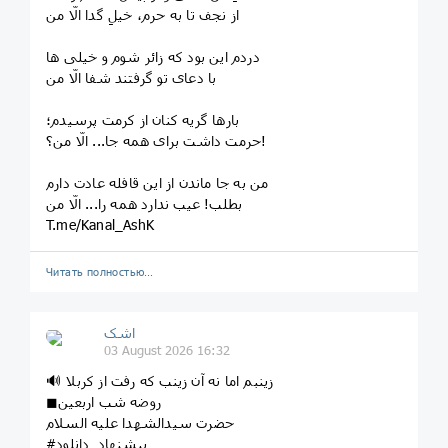
از نجف تا به حرم٬ خیلِ گدا الّا من
دردم این بود که زائر شوم و خیلی ها
با دعای تو گرفتند شفا الّا من
بارها گریه کنان از کرمت پرسیدم؛
حرمت داشت برای همه جا... الّا من؟!
من به جا ماندن از این قافله عادت دارم
بطلب! عیب ندارد همه را... الّا من
T.me/Kanal_AshK
Читать полностью…
اشک
03 August 2026 16:32
🔊 زینبم اما نه آن زینب که رفت از کربلا
◼روضه شب اربعین
حضرت سیدالشهدا علیه السلام
#پیشنهاد_دانلود