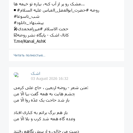
مشک رو پر از آب کنه، بیاره تو خیمه ها...
◾️ #روضه #حضرت_ابوالفضل_العباس علیه السلام
#شب_تاسوعا
#پیشنهاد_دانلود
🎤حجت الاسلام #میرزامحمدی
☑️کانال اشک - پایگاه نشر روضه
T.me/Kanal_AshK
Читать полностью…
اشک
03 August 2026 16:32
متن شعر - روضه اربعین ، حاج علی کرمی:
چشم‌ هایت به همه گفت بیا الّا من
باز شد حاجت یک عدّه روا الّا من
باز هم برگ ‌براتم به کناری افتاد
وعده گاه همه شد کرب و بلا الّا من
دستِ من خالی و از پیش نگاهم رفتند