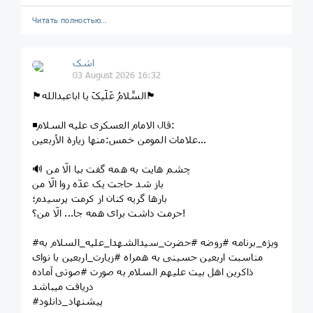
Читать полностью…
اشک
03 August 2026 16:32
🏴السَّلامُ عَلَیکَ یا اباعبدالله🏴
◾️قال الامام العسکری علیه السلام:
علامات المومن خمس:منها زیارة الأربعین...
🔊 چشم‌ هایت به همه گفت بیا الّا من
باز شد حاجت یک عدّه روا الّا من
بارها گریه کنان از کرمت پرسیدم؛
حرمت داشت برای همه جا... الّا من؟!
#ویژه_برنامه #روضه #حضرت_سیدالشهدا_علیه_السلام به
مناسبت اربعین حسینی به همراه #زیارت_اربعین با نوای
ذاکرین اهل بیت علیهم السلام به صورت #صوتی آماده
دریافت میباشد
#پیشنهاد_دانلود