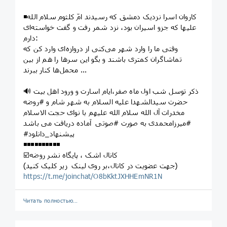
◾️کاروان اسرا نزدیک دمشق که رسیدند امّ کلثوم سلام الله
علیها که جزو اسیران بود، نزد شمر رفت و گفت خواسته‌ای
دارم:
وقتی ما را وارد شهر می‌کنی از دروازه‌ای وارد کن که
تماشاگران کمتری باشند و بگو این سرها را هم از بین
محمل‌ها کنار ببرند ...
🔊 ذکر توسل شب اول ماه صفر،ایام اسارت و ورود اهل بیت
حضرت سیدالشهدا علیه السلام به شهر شام و #روضه
مخدرات آل الله سلام الله علیهم با نوای حجت الاسلام
#میرزامحمدی به صورت #صوتی آماده دریافت می باشد
#پیشنهاد_دانلود
◾️◾️◾️◾️◾️◾️◾️◾️◾️◾️
☑️کانال اشک ، پایگاه نشر روضه
(جهت عضویت در کانال،بر روی لینک زیر کلیک کنید)
https://t.me/joinchat/O8bKktJXHHEmNR1N
Читать полностью…