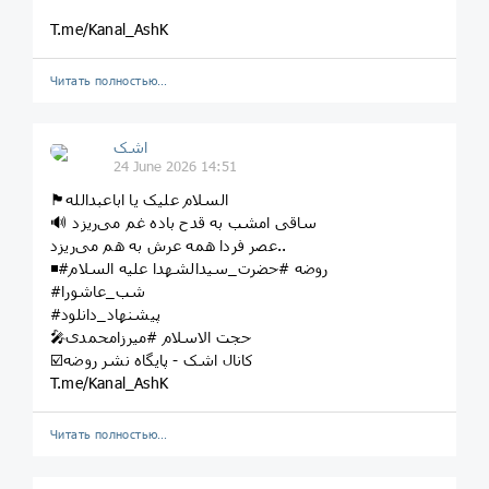
T.me/Kanal_AshK
Читать полностью…
اشک
24 June 2026 14:51
🏴السلام علیک یا اباعبدالله
🔊 ساقی امشب به قدح باده غم می‌ریزد
عصر فردا همه عرش به هم می‌ریزد..
◾️#روضه #حضرت_سیدالشهدا علیه السلام
#شب_عاشورا
#پیشنهاد_دانلود
🎤حجت الاسلام #میرزامحمدی
☑️کانال اشک - پایگاه نشر روضه
T.me/Kanal_AshK
Читать полностью…