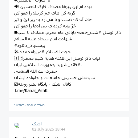
🔊 بوده ام این روزها مصداق فابک للحسین
گریه کن های غم کرببلا را عفو کن
جان آن که دست و پا می زد به زیر تیغ و تیر
حُرّ توبه کرده ی بی ادعا را عفو کن
◼️ذکر توسل #شب_جمعه پایانی ماه محرم، مصادف با شب
شهادت امام سجاد علیه السلام
#پیشنهاد_دانلود
🎤حجت الاسلام #میرزامحمدی
🇮🇷ثواب ذکر توسل این هفته هدیه کنیم محضر
#قائد_شهید جمهوری اسلامی ایران،
حضرت آیت الله العظمی
سیدعلی حسینی خامنه ای و خانواده ایشان
☑️کانال اشک - پایگاه نشر روضه
T.me/Kanal_AshK
Читать полностью…
اشک
02 July 2026 18:44