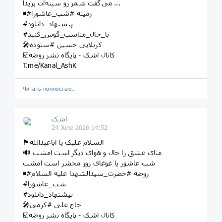
می‌گفت شمر رو سینه‌ات پریدا ...
◾️#زمینه #شب_عاشورا
#پیشنهاد_دانلود
#با_حال_مناسب_گوش_کنید
🎤کربلایی حسین #ستوده
☑️کانال اشک - پایگاه نشر روضه
T.me/Kanal_AshK
Читать полностью…
اشک
24 June 2026 14:52
🏴السلام علیک یا اباعبدالله
🔊 منای عشق را حال و هوای دیگر است امشب
شب عاشور یا غوغای روز محشر است امشب
◾️#روضه #حضرت_سیدالشهدا علیه السلام
#شب_عاشورا
#پیشنهاد_دانلود
🎤حاج علی #کرمی
☑️کانال اشک - پایگاه نشر روضه