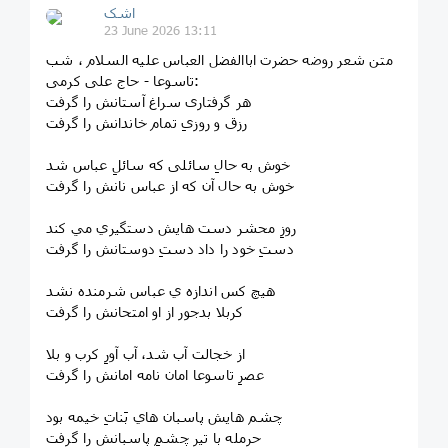
اشک
23 June 2026 13:11
متن شعر روضه حضرت اباالفضل العباس علیه السلام ، شب
تاسوعا - حاج علی کرمی:
هر گرفتاری سراغ آستانش را گرفت
رزق و روزیِ تمام خاندانش را گرفت
خوش به حالِ سائلی که سائلِ عباس شد
خوش به حال آن که از عباس نانش را گرفت
روزِ محشر دست هايش دستگيري مي كند
دستِ خود را داد دستِ دوستانش را گرفت
هيچ كس اندازه ي عباس شرمنده نشد
كربلا بدجور از او امتحانش را گرفت
از خجالت آب شد، آب آورِ كرب و بلا
عصرِ تاسوعا امان نامه امانش را گرفت
چشم هايش پاسبان هاي بَناتِ خيمه بود
حرمله با تير چشمِ پاسبانش را گرفت