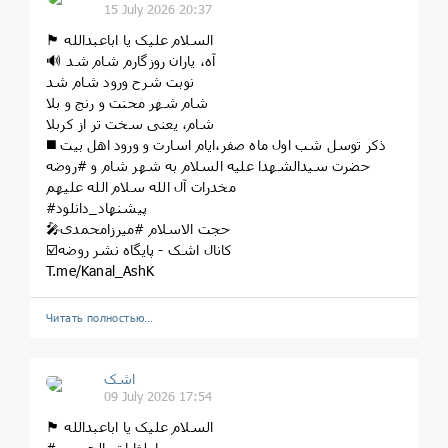
15 July 2026 20:37
🏴 السلام علیک یا اباعبدالله
🔊 آه، یاران روزگارم شام شد
نوبت شرح ورود شام شد
شام شهر محنت و رنج و بلا
شام، یعنی سخت تر از کربلا
◼️ ذکر توسل شب اول ماه صفر،ایام اسارت و ورود اهل بیت
حضرت سیدالشهدا علیه السلام به شهر شام و #روضه
مخدرات آل الله سلام الله علیهم
#پیشنهاد_دانلود
🎤حجت الاسلام #میرزامحمدی
☑️کانال اشک - پایگاه نشر روضه
T.me/Kanal_AshK
Читать полностью…
اشک
09 July 2026 17:54
🏴 السلام علیک یا اباعبدالله
#یا_لثارات_الحسین