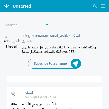
Unsorted
Telegram-канал kanal_ashk - اشک
2747
پایگاه نشر ‌‌• روضه • با نوای مادحین اهل بیت علیهم
السلام خدمتگذار شما: @Seyed253
Subscribe to a channel
اشک
03 August 2026 16:33
🔊السَّلامُ عَلى وَلِىِّ اللَّهِ وَحَبیبِهِ