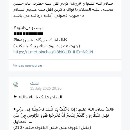
سلام الله علیها و #روضه کریم اهل بیت حضرت امام حسن
مجتبی علیه السلام با نوای ذاکرین اهل بیت علیهم السلام
به صورت #صوتی آماده دریافت می باشد
#پیشنهاد_دانلود
◼️◼️◼️◼️◼️◼️◼️◼️◼️◼️
☑️کانال اشک ، پايگاه نشر روضه
(جهت عضويت روي لينك زير كليك كنيد)
https://t.me/joinchat/O8bKktJXHHEmNR1N
Читать полностью…
اشک
15 July 2026 20:36
🏴 السلام علیک یا اباعبدالله
◾️ قالَتْ سلام الله علیها: إِذَا دَخَلْتَ بِنَا الْبَلَدَ فَاحْمِلْنَا فِی دَرْبٍ
قَلِیلِ النَّظَّارَهِ وَ تَقَدَّمْ إِلَیْهِمْ أَنْ یُخْرِجُوا هَذِهِ الرُّءُوسَ مِنْ بَیْنِ
الْمَحَامِلِ ...
(مقتل اللهوف علی قتلی الطفوف صفحه 210)