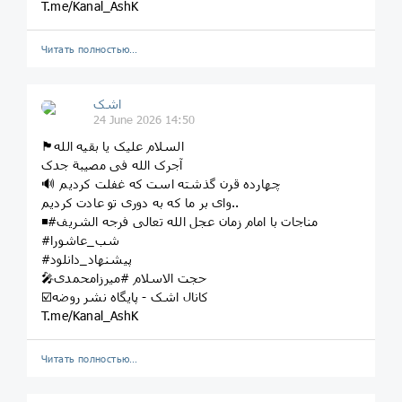
T.me/Kanal_AshK
Читать полностью…
اشک
24 June 2026 14:50
🏴السلام علیک یا بقیه الله
آجرک الله فی مصیبة جدک
🔊 چهارده قرن گذشته است که غفلت کردیم
وای بر ما که به دوری تو عادت کردیم..
◾️#مناجات با امام زمان عجل الله تعالی فرجه الشریف
#شب_عاشورا
#پیشنهاد_دانلود
🎤حجت الاسلام #میرزامحمدی
☑️کانال اشک - پایگاه نشر روضه
T.me/Kanal_AshK
Читать полностью…