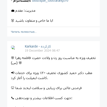
boutique_tootfarangi70
اینستاگرام:
-
💼 مدیریت: مقدم
👗 با ما خاص و متفاوت باشید!
Читать полностью…
Karkarde - کارکرده
19 December 2024 08:47
🌸 تخفیف ویژه به مناسبت روز زن و ولادت حضرت فاطمه زهرا
(س) 🌸
📢 مطب دکتر حمید کشوری تخفیف ۳۰٪ ویژه برای خدمات
کاشت ایمپلنت را آغاز کرد.
🦷 فرصتی عالی برای زیبایی و سلامت لبخند شما
📞 جهت کسب اطلاعات بیشتر و نوبت‌دهی: