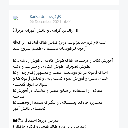
Karkarde - کارکرده
06 December 2024 16:44
💥والدین گرامی و دانش آموزان عزیز!!!!
🔴ثبت نام ترم جدید(نوبت دوم) کلاس های آمادگی برای
آزمون تیزهوشان ششم به هفتم شروع شد.
☑️آموزش نکات و درسنامه های هوش کلامی، هوش ریاضی،
هوش تصویری، هوش فضایی و سرعت و دقت.
☑️اجرای آزمون در دو موسسه معتبر و مشهور (قلم چی و
خیلی سبز) و آموزش نحوه تست زنی و تحلیل آزمون ها و
سوالات ادوار گذشته.
☑️معرفی و استفاده از منابع معتبر و مختلف در آموزش
مباحث.
☑️مشاوره فردی، پشتیبانی و پیگیری منظم از وضعیت
تحصیلی دانش آموز.
🧑‍🏫مدرس دوره: احمد آرام
(مدرس برتر دوره های هوش و ارتقاء حافظه)