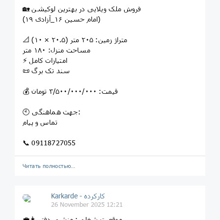
🏡 فروش ملک ویلایی در بهترین لوکیشن
(امام حسین ۱۶_آزادی ۱۹)
📐 متراژ زمین: ۲۰۵ متر (۲۰.۵ × ۱۰)
مساحت منزل: ۱۸۰ متر
⚡ امتیازات کامل
📜 سند تک برگ
💰 قیمت: ۳/۵۰۰/۰۰۰/۰۰۰ تومان
🕙 جهت هماهنگی:
تماس و پیام
📞 09118727055
Читать полностью…
Karkarde - کارکرده
26 November 2025 12:21
👩‍💼 موقعیت شغلی: منشی دفتر