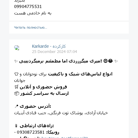
09904775531
به نام خادمی هست
Читать полностью…
Karkarde - کارکرده
25 December 2024 07:04
✨
میری میگررردی اما مطمئنم برمیگردیییی! 😍😂
✨
انواع لباس‌های شیک و باکیفیت
برای نوجوانان و
👕
جوانان
فروش حضوری و آنلاین
🛒
ارسال به سراسر کشور
📦
آدرس حضوری:
📍
خیابان آزادی، پوشاک توت فرنگی، جنب قنادی آبنبات
راه‌های ارتباطی:
📱
روبیکا:
09308723581
-