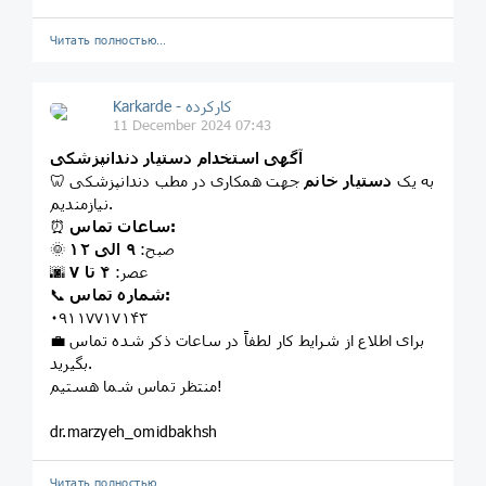
Читать полностью…
Karkarde - کارکرده
11 December 2024 07:43
آگهی استخدام دستیار دندانپزشکی
🦷 به یک
دستیار خانم
جهت همکاری در مطب دندانپزشکی
نیازمندیم.
ساعات تماس:
⏰
🌞 صبح:
۹ الی ۱۲
🌆 عصر:
۴ تا ۷
شماره تماس:
📞
۰۹۱۱۷۷۱۷۱۴۳
💼 برای اطلاع از شرایط کار لطفاً در ساعات ذکر شده تماس
بگیرید.
منتظر تماس شما هستیم!
dr.marzyeh_omidbakhsh
Читать полностью…