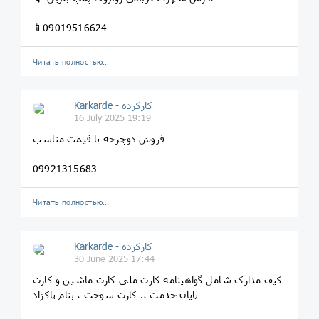
📱09019516624
Читать полностью…
Karkarde - کارکرده
16 July 2025 19:19
فروش دوچرخه با قیمت مناسب
09921315683
Читать полностью…
Karkarde - کارکرده
30 June 2025 17:44
کیف مدارک شامل گواهینامه کارت ملی کارت ماشین و کارت
پایان خدمت ،. کارت سوخت ، بنام پاکزاد