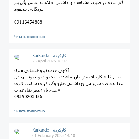
گم شده در صورت مشاهده یا داشتن اطلاعات تماس بگیرید,
مژدگانی محفوظ
09116454868
Читать полностью…
Karkarde - کارکرده
25 April 2025 18:12
آگهی جذب نیرو خدماتی منزل
انجام کلیه کارهای منزل ازجمله :شست و شو ظروف، پختن
غذا ،نظافت سرویس بهداشتی،جارو وگردگیری ساعت کاری
۸صبح تا۱۲ظهر ۵تا۷غروب
09390203486
Читать полностью…
Karkarde - کارکرده
01 February 2025 14:18