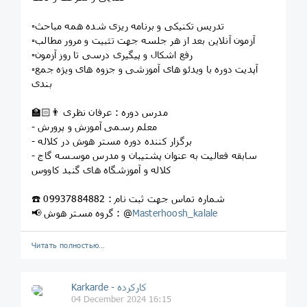
▫️تدریس تکنیکی و برنامه ریزی شده همه مباحث
▫️آزمون آنلاین بعد از هر جلسه جهت تثبیت و مرور مطالب
▫️رفع اشکال و پیگیری درسی تا روز آزمون
▫️آپدیت دوره با ویدئو های آموزشی و جزوه های ویژه جمع
بندی
👨🏻‍🏫 مدرس دوره : عرفان نظری
- معلم رسمی آموزش و پرورش
- برگزار کننده دوره مستر هوش در کلاله
- سابقه فعالیت به عنوان پشتیبان و مدرس موسسه گاج
کلاله و آموزشگاه های گنبد کاووس
☎️ شماره تماس جهت ثبت نام : 09937884882
Masterhoosh_kalale
📢 گروه مستر هوش : @
Читать полностью…
Karkarde - کارکرده
04 December 2024 16:15