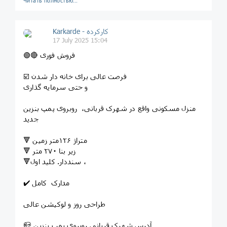
Читать полностью…
Karkarde - کارکرده
17 July 2025 15:04
🟢🔴 فروش فوری
☑️ فرصت عالی برای خانه دار شدن
و حتی سرمایه گذاری
منزل مسکونی واقع در شهرک قربانی، روبروی پمپ بنزین
جدید
🔻 متراژ ۱۲۶متر زمین
🔻 زیر بنا ۲۷٠ متر
🔻سنددار. کلید اول ،
✔️ مدارک کامل
طراحی روز و لوکیشن عالی
📪 آدرس شهرک قربانی روبروی پمپ بنزین