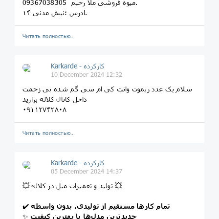
09367038305 میوه فروشی ملا رحیم.
ادرس ؛نبش مدنی ۱۴.
Читать полностью…
Karkarde - کارکرده
10 December 2024 12:32
سلام یک عدد ریموت وانت کی ام سی گم شده بی زحمت
داخل کانال کلاله بزارید
۰۹۱۱۲۷۴۲۸۰۸
Читать полностью…
Karkarde - کارکرده
05 December 2024 14:37
💥 تولید و تعمیرات مبل در کلاله 💥
تمام کارها مستقیم از تولیدی، بدون واسطه
✔️
جدیدترین مدل‌ها با بهترین کیفیت
✨