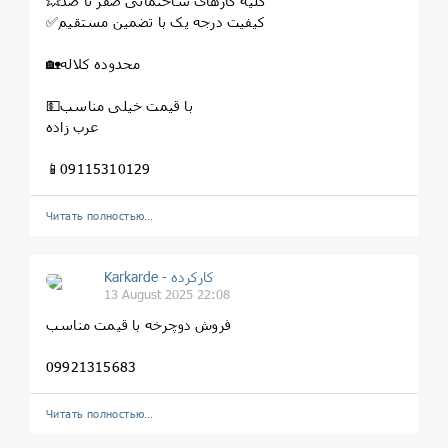
💥کلیه کارهای ساختمانی صفر تا صد
✅کیفیت درجه یک با تضمین مستقیم
🏡محدوده کلاله
💵با قیمت خیلی مناسب
عرب زاده
📱09115310129
Читать полностью…
Karkarde - کارکرده
13 August 2025 22:08
فروش دوچرخه با قیمت مناسب
09921315683
Читать полностью…