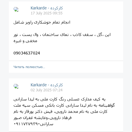
Karkarde - کارکرده
17 July 2025 09:55
انجام تمام جوشکاری راویز شامل
اپن ،گل ، سقف کاذب ، نمای ساختمان ، وال پست ، نور
مخفی و غیره
09034637024
Читать полностью…
Karkarde - کارکرده
02 July 2025 07:24
یه کیف مدارک عسلی رنگ کارت ملی به لیدا سارانی
گواهینامه به نام لیدا سارانی کارت بانکی مسکن سپه ملت
کارت ملی به نام محمد نارویی، فیش دکتر پورقاز به نام
فرهاد نارویی،وعایشه غفران صبور
۰۹۱۱۷۲۷۹۳۹۰سارانی