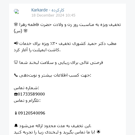
Karkarde - کارکرده
18 December 2024 10:45
🌸 تخفیف ویژه به مناسبت روز زن و ولادت حضرت فاطمه زهرا
(س) 🌸
📢 مطب دکتر حمید کشوری تخفیف ۳۰٪ ویژه برای خدمات
کاشت ایمپلنت را آغاز کرد.
🦷 فرصتی عالی برای زیبایی و سلامت لبخند شما
📞 جهت کسب اطلاعات بیشتر و نوبت‌دهی:
شماره تماس:
☎️01733589000
تلگرام و تماس:
📱09120540096
🔔 این تخفیف به مدت محدود ارائه می‌شود.
با ما تماس بگیرید و لبخندی زیبا را تجربه کنید! 🌟