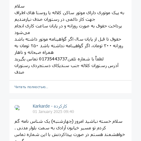
سلام
به پیک موتوری دارای موتور ساکن کلاله یا روستا های اطراف
جهت کار دائمی در رستوران صدف نیازمندیم
پرداخت حقوق به صورت روزانه و در پایان ساعت کاری انجام
می‌شود
حقوق تا قبل از پایان سال اگر گواهینامه موتور داشته باشد
روزانه ۳۰۰ تومان، اگر گواهینامه نداشته باشد ۲۵۰ تومان به
همراه صبحانه و ناهار
لطفاً با شماره تلفن01735443737 تماس بگیرید
آدرس رستوران کلاله جنب سندیکای دستجردی رستوران
صدف
Читать полностью…
Karkarde - کارکرده
01 January 2025 09:40
سلام خسته نباشید امروز (چهارشنبه) یک شناس نامه گم
کردم تو مسیر خیابون آزادی به سمت بلوار مدنی .
خواهشمند هستم در صورت پیداکردنش با این شماره تماس
بگیرید