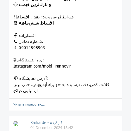
و نازل‌ترین قیمت
💥
❗ شرایط فروش ویژه:
نقد
و
اقساط
اقساط شش‌ماهه
📆
🪑 افشارزاده
📞 شماره تماس:
📱 09014898903
🌐 پیج اینستاگرام:
Instagram.com/mobl_irannovin
📪 آدرس نمایشگاه:
کلاله، کمربندی، نرسیده به چهارراه آیدرویش، جنب پیتزا
ایتالیایی دیاکو
Читать полностью…
Karkarde - کارکرده
04 December 2024 18:42