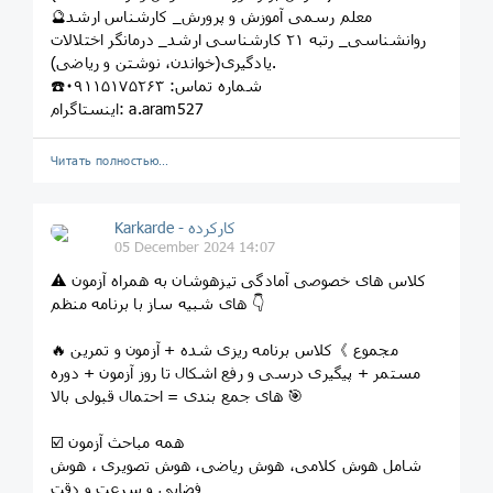
🔮معلم رسمی آموزش و پرورش_ کارشناس ارشد
روانشناسی_ رتبه ۲۱ کارشناسی ارشد_ درمانگر اختلالات
یادگیری(خواندن، نوشتن و ریاضی).
☎️شماره تماس: ۰۹۱۱۵۱۷۵۲۶۳
اینستاگرام: a.aram527
Читать полностью…
Karkarde - کارکرده
05 December 2024 14:07
⚠️ کلاس های خصوصی آمادگی تیزهوشان به همراه آزمون
های شبیه ساز با برنامه منظم 👇
🔥 مجموع 》کلاس برنامه ریزی شده + آزمون و تمرین
مستمر + پیگیری درسی و رفع اشکال تا روز آزمون + دوره
های جمع بندی = احتمال قبولی بالا 🎯
☑️ همه مباحث آزمون
شامل هوش کلامی، هوش ریاضی، هوش تصویری ، هوش
فضایی و سرعت و دقت