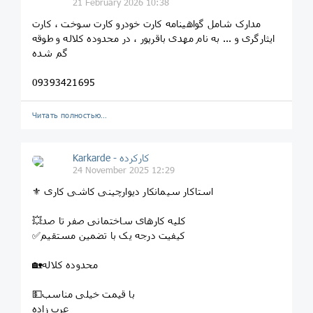
21 February 2026 10:38
مدارک شامل گواهینامه کارت خودرو کارت سوخت ، کارت
ایثارگری و ... به نام مهدی باقرپور ، در محدوده کلاله و طوقه
گم شده
09393421695
Читать полностью…
Karkarde - کارکرده
24 November 2025 12:29
⚜ استاکار سیمانکار دیوارچینی کاشی کاری
💥کلیه کارهای ساختمانی صفر تا صد
✅کیفیت درجه یک با تضمین مستقیم
🏡محدوده کلاله
💵با قیمت خیلی مناسب
عرب زاده