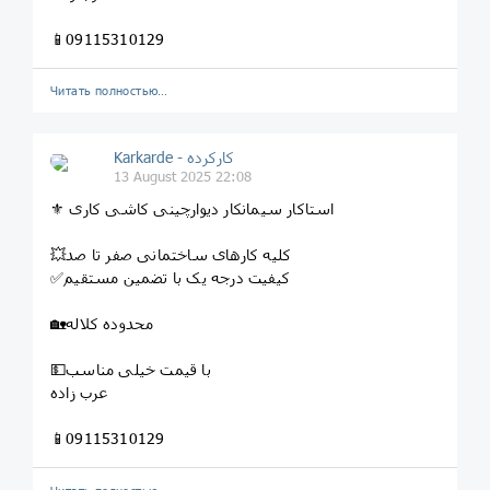
📱09115310129
Читать полностью…
Karkarde - کارکرده
13 August 2025 22:08
⚜ استاکار سیمانکار دیوارچینی کاشی کاری
💥کلیه کارهای ساختمانی صفر تا صد
✅کیفیت درجه یک با تضمین مستقیم
🏡محدوده کلاله
💵با قیمت خیلی مناسب
عرب زاده
📱09115310129