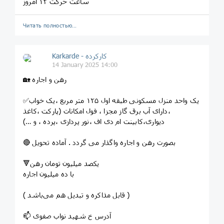
ساعت حرکت ۱۲ امروز
Читать полностью…
Karkarde - کارکرده
14 January 2025 14:00
🏡 رهن و اجاره
✅یک واحد منزل مسکونی طبقه اول ۱۲۵ متر مربع ،یک خواب
،دارای آب برق گاز مجزا ، فول امکانات (پارکت ،کاغذ
دیواری،کابینت ام دی اف ،نور پردازی ،پرده ، و …)
🔴 بصورت رهن و اجاره واگذار می گردد . آماده تحویل
🔻یکصد میلیون تومان رهن
با ده میلیون اجاره
( قابل مذاکره و تبدیل هم می‌باشد )
📫 آدرس خ شهید نواب صفوی