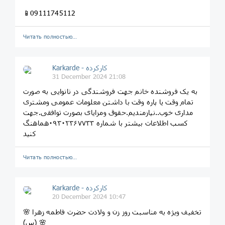
📱09111745112
Читать полностью…
Karkarde - کارکرده
31 December 2024 21:08
به یک فروشنده خانم جهت فروشندگی در نانوایی به صورت
تمام وقت یا پاره وقت با داشتن معلومات عمومی ومشتری
مداری خوب..نیازمندیم.حقوق ومزایای بصورت توافقی.جهت
کسب اطلاعات بیشتر با شماره ۰۹۳۰۲۳۶۷۷۳۳هماهنگ
کنید
Читать полностью…
Karkarde - کارکرده
20 December 2024 10:47
🌸 تخفیف ویژه به مناسبت روز زن و ولادت حضرت فاطمه زهرا
(س) 🌸