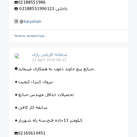
☎️02188551986
☎️ 02188551990داخلی 121
🆔 @
karyaban
Читать полностью…
سامانه کاریابی رازی
23 April 2018 06:12
🔶صنایع پیچ جاوید دعوت به همکاری مینماید.
🔸نیروی کنترل کیفیت
🔸تحصیلات حداقل مهندس صنایع
🔸سابقه کار کافی
🔸کیلومتر 11جاده فتح،سه راه شهریار
☎️02165610451