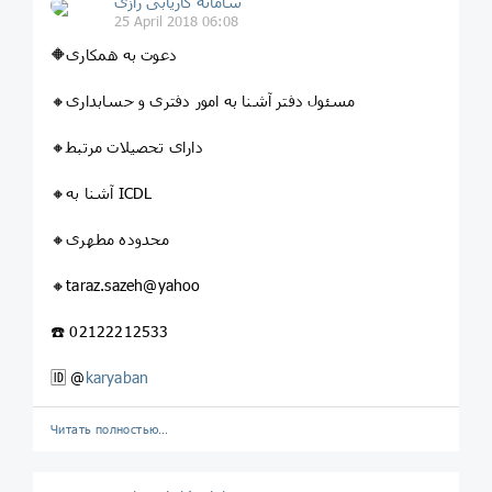
سامانه کاریابی رازی
25 April 2018 06:08
🔶دعوت به همکاری
🔸مسئول دفتر آشنا به امور دفتری و حسابداری
🔸دارای تحصیلات مرتبط
🔸آشنا به ICDL
🔸محدوده مطهری
🔸taraz.sazeh@yahoo
☎️ 02122212533
🆔 @
karyaban
Читать полностью…