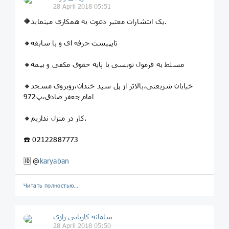
28 April 2018 05:51
🔶یک انتشارات معتبر دعوت به همکاری مینماید.
🔸تایپیست حرفه ای و با سابقه
🔸مسلط به فرمول نویسی با پایه حقوق مکفی و بیمه
🔸خیابان شریعتی،بالاتر از پل سید خندان،روبروی مسجد
امام جعفر صادق،پ972
🔸کار در منزل نداریم.
☎️ 02122887773
🆔 @
karyaban
Читать полностью…
سامانه کاریابی رازی
28 April 2018 05:50