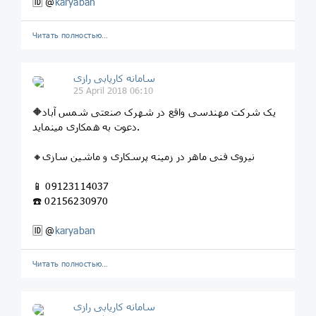
🆔 @
karyaban
Читать полностью…
سامانه کاریابی رازی
25 April 2018 06:10
🔶یک شرکت مهندسی واقع در شهرک صنعتی شمس آباد
دعوت به همکاری مینماید.
🔸نیروی فنی ماهر در زمینه پرسکاری و ماشین سازی
📱 09123114037
☎️ 02156230970
🆔 @
karyaban
Читать полностью…
سامانه کاریابی رازی