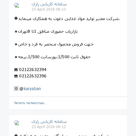
سامانه کاریابی رازی
23 April 2018 06:13
🔶شرکت معتبر تولید مواد غذایی دعوت به همکاری مینماید.
🔸بازاریاب حضوری مناطق 1تا 8تهران
🔸جهت فروش محصول منحصر به فرد و خاص
🔸حقوق ثابت 1/500،پورسانت 1/500،بیمه
☎️ 02122632394
☎️ 02122632396
🆔 @
karyaban
Читать полностью…
سامانه کاریابی رازی
23 April 2018 06:12
🔶شرکت فنی مهندسی و بازرگانی دعوت به همکاری