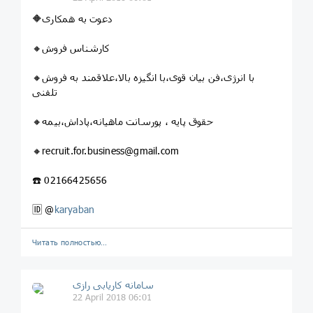
🔶دعوت به همکاری
🔸کارشناس فروش
🔸با انرژی،فن بیان قوی،با انگیزه بالا،علاقمند به فروش
تلفنی
🔸حقوق پایه ، پورسانت ماهیانه،پاداش،بیمه
🔸recruit.for.business@gmail.com
☎️ 02166425656
🆔 @
karyaban
Читать полностью…
سامانه کاریابی رازی
22 April 2018 06:01