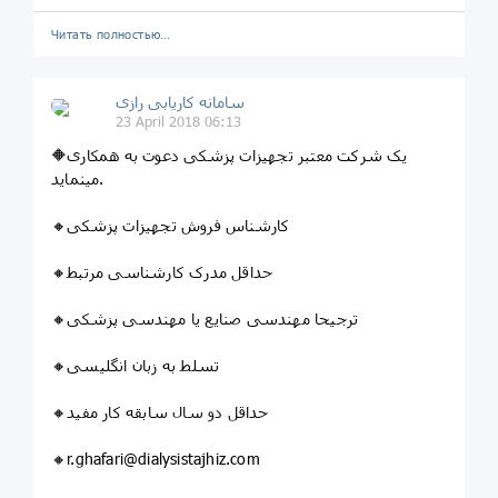
Читать полностью…
سامانه کاریابی رازی
23 April 2018 06:13
🔶یک شرکت معتبر تجهیزات پزشکی دعوت به همکاری
مینماید.
🔸کارشناس فروش تجهیزات پزشکی
🔸حداقل مدرک کارشناسی مرتبط
🔸ترجیحا مهندسی صنایع یا مهندسی پزشکی
🔸تسلط به زبان انگلیسی
🔸حداقل دو سال سابقه کار مفید
🔸r.ghafari@dialysistajhiz.com