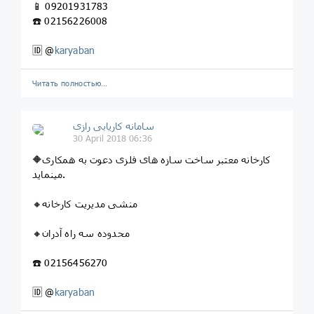
📱 09201931783
☎️ 02156226008
🆔 @
karyaban
Читать полностью…
سامانه کاریابی رازی
30 April 2018 06:36
🔶کارخانه معتبر ساخت سازه های فلزی دعوت به همکاری
مینماید.
🔸منشی مدیریت کارخانه
🔸محدوده سه راه آدران
☎️ 02156456270
🆔 @
karyaban