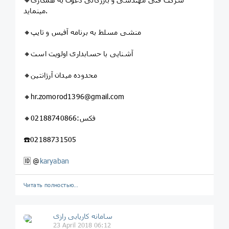
مینماید.
🔸منشی مسلط به برنامه آفیس و تایپ
🔸آشنایی با حسابداری اولویت است
🔸محدوده میدان آرژانتین
🔸hr.zomorod1396@gmail.com
🔸فکس:02188740866
☎️02188731505
🆔 @
karyaban
Читать полностью…
سامانه کاریابی رازی
23 April 2018 06:12