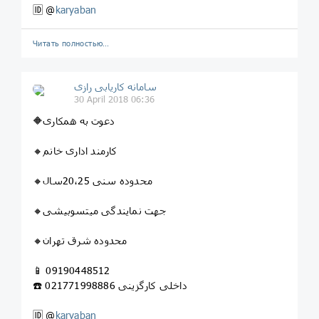
🆔 @
karyaban
Читать полностью…
سامانه کاریابی رازی
30 April 2018 06:36
🔶دعوت به همکاری
🔸کارمند اداری خانم
🔸محدوده سنی 20،25سال
🔸جهت نمایندگی میتسوبیشی
🔸محدوده شرق تهران
📱 09190448512
☎️ 02177199888داخلی کارگزینی 6
🆔 @
karyaban