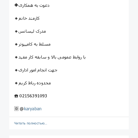
🔶دعوت به همکاری
🔸کارمند خانم
🔸مدرک لیسانس
🔸مسلط به کامپیوتر
🔸با روابط عمومی بالا و سابقه کار مفید
🔸جهت انجام امور اداری
🔸محدوده رباط کریم
☎️ 02156391093
🆔 @
karyaban
Читать полностью…