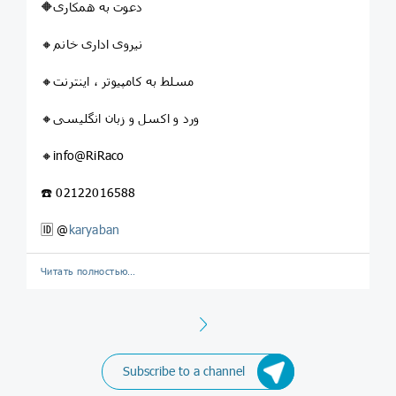
🔶دعوت به همکاری
🔸نیروی اداری خانم
🔸مسلط به کامپیوتر ، اینترنت
🔸ورد و اکسل و زبان انگلیسی
🔸info@RiRaco
☎️ 02122016588
🆔 @
karyaban
Читать полностью…
Next
Subscribe to a channel