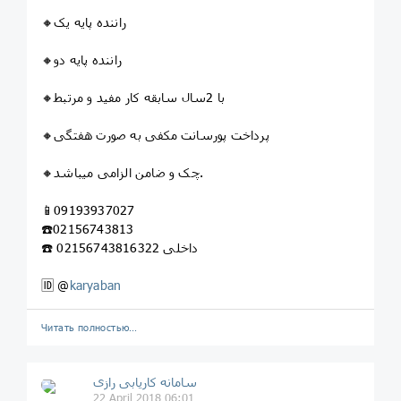
🔸راننده پایه یک
🔸راننده پایه دو
🔸با 2سال سابقه کار مفید و مرتبط
🔸پرداخت پورسانت مکفی به صورت هفتگی
🔸چک و ضامن الزامی میباشد.
📱09193937027
☎️02156743813
☎️ 02156743816داخلی 322
🆔 @
karyaban
Читать полностью…
سامانه کاریابی رازی
22 April 2018 06:01