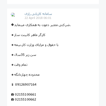
سامانه کاریابی رازی
22 April 2018 06:01
🔶شرکتی معتبر دعوت به همکاری مینماید.
🔸کارگر ماهر کابینت ساز
🔸با حقوق و مزایای وزارت کار،بیمه
🔸سن زیر 35سال
🔸تمام وقت
🔸محدوده چهاردانگه
📱 09126907164
☎️ 02155100661
☎️ 02155100662