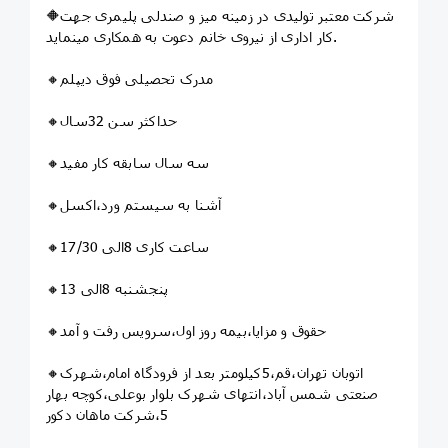
🔶شرکت معتبر تولیدی در زمینه میز و صندلی پلیمری جهت
کار اداری از نیروی خانم دعوت به همکاری مینماید.
🔸مدرک تحصیلی فوق دیپلم
🔸حداکثر سن 32سال
🔸سه سال سابقه کار مفید
🔸آشنا به سیستم ورد،اکسل
🔸ساعت کاری 8الی 17/30
🔸پنجشنبه 8الی 13
🔸حقوق و مزایا،بیمه روز اول،سرویس رفت و آمد
🔸اتوبان تهران،قم،5کیلومتر بعد از فرودگاه امام،شهرک
صنعتی شمس آباد،انتهای شهرک بلوار بوعلی،کوچه بهار
5،شرکت ماهان دکور