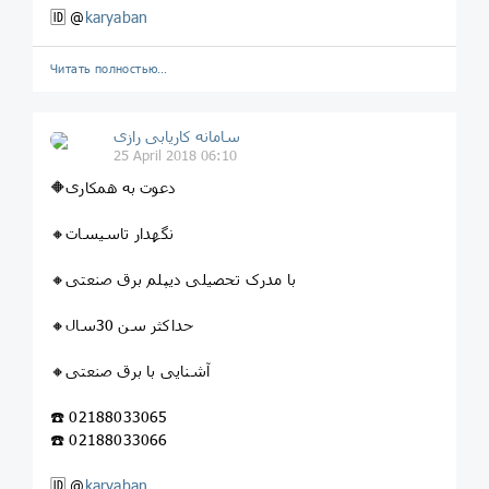
🆔 @
karyaban
Читать полностью…
سامانه کاریابی رازی
25 April 2018 06:10
🔶دعوت به همکاری
🔸نگهدار تاسیسات
🔸با مدرک تحصیلی دیپلم برق صنعتی
🔸حداکثر سن 30سال
🔸آشنایی با برق صنعتی
☎️ 02188033065
☎️ 02188033066
🆔 @
karyaban