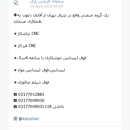
سامانه کاریابی رازی
24 April 2018 05:54
🔶یک گروه صنعتی واقع در شرق تهران از آقایان دعوت به
همکاری مینماید.
🔸تراشکار CNC
🔸فرزکار CNC
🔸فوق لیسانس جوشکاری با سابقه 4سال
🔸لیسانس،فوق لیسانس مواد
🔸فوق دیپلم متالوژی
☎️ 02177012881
☎️ 02177009030
☎️ 02177009031داخلی 118
🆔 @
karyaban