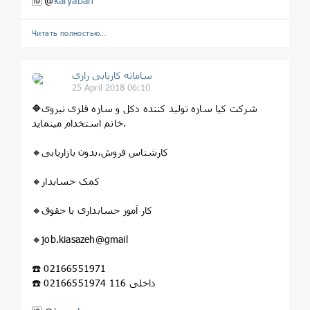
🆔 @
karyaban
Читать полностью…
سامانه کاریابی رازی
25 April 2018 06:10
🔶شرکت کیا سازه تولید کننده دکل و سازه فلزی نیروی
خانم استخدام مینماید.
🔸کارشناس فروش،بدون بازاریابی
🔸کمک حسابدار
🔸کار آموز حسابداری با حقوق
🔸job.kiasazeh@gmail
☎️ 02166551971
☎️ 02166551974 داخلی 116