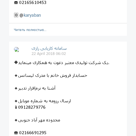
☎️ 02165610453
🆔 @
karyaban
Читать полностью…
سامانه کاریابی رازی
22 April 2018 06:02
🔶یک شرکت تولیدی معتبر دعوت به همکاری مینماید.
🔸حسابدار فروش خانم با مدرک لیسانس
🔸آشنا به نرم‌افزار تدبیر
🔸ارسال رزومه به شماره موبایل
📱09128279776
🔸محدوده مهر آباد جنوبی
☎️ 02166691295