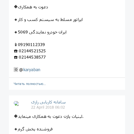
🔶دعوت به همکاری
🔸اپراتور مسلط به سیستم کسب و کار
🔸ایران خودرو نمایندگی 5069
📱09190112339
☎️ 02144521525
☎️ 02144538577
🆔 @
karyaban
Читать полностью…
سامانه کاریابی رازی
22 April 2018 06:02
🔶لبنیات پاژن دعوت به همکاری مینماید.
🔸فروشنده پخش گرم