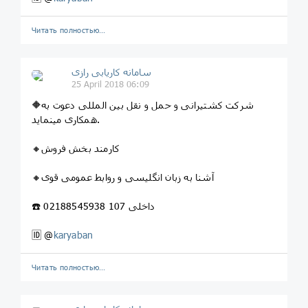
Читать полностью…
سامانه کاریابی رازی
25 April 2018 06:09
🔶شرکت کشتیرانی و حمل و نقل بین المللی دعوت به
همکاری مینماید.
🔸کارمند بخش فروش
🔸آشنا به زبان انگلیسی و روابط عمومی قوی
☎️ 02188545938 داخلی 107
🆔 @
karyaban
Читать полностью…