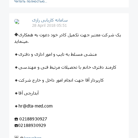
Читать полностью…
سامانه کاریابی رازی
28 April 2018 05:51
🔶یک شرکت معتبر جهت تکمیل کادر خود دعوت به همکاری
مینماید.
🔸منشی مسلط به تایپ و امور اداری و دفتری
🔸کارمند دفتری خانم با تحصیلات مرتبط فنی و مهندسی
🔸کارپرداز آقا جهت انجام امور داخل و خارج شرکت
🔸آبدارچی آقا
🔸hr@dta-med.com
☎️ 02188930927
☎️02188930929