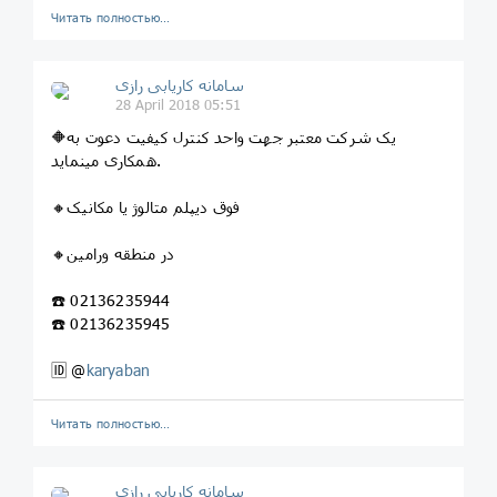
Читать полностью…
سامانه کاریابی رازی
28 April 2018 05:51
🔶یک شرکت معتبر جهت واحد کنترل کیفیت دعوت به
همکاری مینماید.
🔸فوق دیپلم متالوژ یا مکانیک
🔸در منطقه ورامین
☎️ 02136235944
☎️ 02136235945
🆔 @
karyaban
Читать полностью…
سامانه کاریابی رازی