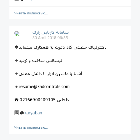
Читать полностью…
سامانه کاریابی رازی
30 April 2018 06:35
🔶کنترلهای صنعتی کاد دعوت به همکاری مینماید.
🔸لیسانس ساخت و تولید
🔸آشنا با ماشین ابزار با دانش عملی
🔸resume@kadcontrols.com
☎️ 02166900409داخلی 105
🆔 @
karyaban
Читать полностью…