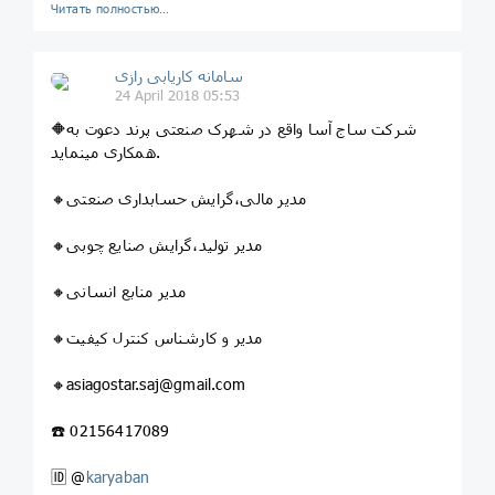
Читать полностью…
سامانه کاریابی رازی
24 April 2018 05:53
🔶شرکت ساج آسا واقع در شهرک صنعتی پرند دعوت به
همکاری مینماید.
🔸مدیر مالی،گرایش حسابداری صنعتی
🔸مدیر تولید،گرایش صنایع چوبی
🔸مدیر منابع انسانی
🔸مدیر و کارشناس کنترل کیفیت
🔸asiagostar.saj@gmail.com
☎️ 02156417089
🆔 @
karyaban