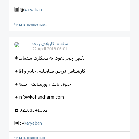
🆔 @
karyaban
Читать полностью…
سامانه کاریابی رازی
22 April 2018 06:01
🔶کهن چرم دعوت به همکاری مینماید.
🔸کارشناس فروش سازمانی خانم و آقا
🔸حقوق ثابت ، پورسانت ، بیمه
🔸info@kohancharm.com
☎️ 02188541362
🆔 @
karyaban
Читать полностью…