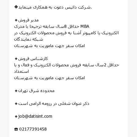
🔶شرکت داتیس دعوت به همکاری مینماید.
🔸مدیر فروش
حداقل 8سال سابقه ترجیحا با مدرک MBA
الکترونیک یا کامپیوتر آشنا به فروش محصولات الکترونیک در
شبکه نمایندگان
امکان سفر جهت ماموریت به شهرستان
🔸کارشناس فروش
حداقل 2سال سابقه فروش محصولات الکترونیک و فعال و با
استعداد
امکان سفر جهت ماموریت به شهرستان
🔸محدوده شرق تهران
🔸ذکر عنوان شغلی در رزومه الزامی است
🔸job@datisint.com
☎️ 02177391458