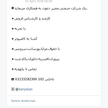
25 April 2018 06:09
🔶یک شرکت صنعتی معتبر دعوت به همکاری مینماید.
🔸کارمند و کارشناس فروش
🔸با تجربه
🔸آشنا به کامپیوتر
🔸با حقوق،مزایا،پورسانت،سرویس
🔸پیروزی،افسریه،خاوران،پاکدشت
🔸تماس تا یکهفته
☎️ 02133282300 داخلی 102
🆔 @
karyaban
Читать полностью…