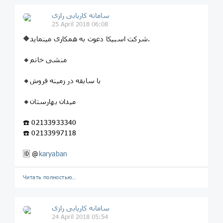
سامانه کاریابی رازی
25 April 2018 06:08
🔶شرکت اسبیکا دعوت به همکاری مینماید.
🔸منشی خانم
🔸با سابقه در زمینه فروش
🔸میدان بهارستان
☎️ 02133933340
☎️ 02133997118
🆔 @
karyaban
Читать полностью…
سامانه کاریابی رازی
24 April 2018 05:54