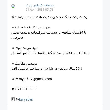
سامانه کاریابی رازی
28 April 2018 05:51
🔶یک شرکت بزرگ صنعتی دعوت به همکاری مینماید.
🔸مهندس مکانیک یا صنایع
با 20سال سابقه در مدیریت شرکتهای تولیدی بخش
خصوصی
🔸مهندس متالوژی
با 10سال سابقه در ریخته گری قطعات استنلس استیل
🔸مهندس مکانیک
با 20سال سابقه در طراحی و ساخت ماشین آلات
🔸cv.myjob97@gmail.com
☎️ 02188193053
🆔 @
karyaban