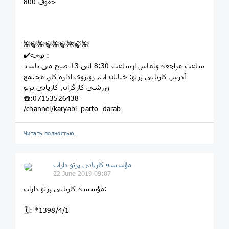
حقوق 800
🌺🍃🌺🍃🌺🍃🌺🍃🌺
✔️توجه :
ساعت مراجعه وتماس ازساعت 8:30 الی 13 صبح می باشد
آدرس کاریابی پرتو: خيابان اب, روبروى اداره کار, مجتمع
ورزشى کارگران, کاريابى پرتو
☎️:07153526438
/channel/karyabi_parto_darab
Читать полностью…
مؤسسه کاريابى پرتو داراب
22 June 2019 09:07
مؤسسه کاريابى پرتو داراب:
🗓: *1398/4/1