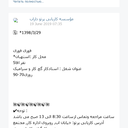
Читать полностью…
مؤسسه کاريابى پرتو داراب
19 June 2019 07:35
🗓: *1398/3/29
فوری فوری
*محل کار :استهبان
5نفر اقا
عنوان شغل : استادکار گچ کار و سرامیک
روزی70-90
🌺🍃🌺🍃🌺🍃🌺🍃🌺
✔️توجه :
ساعت مراجعه وتماس ازساعت 8:30 الی 13 صبح می باشد
آدرس کاریابی پرتو: خيابان اب, روبروى اداره کار, مجتمع