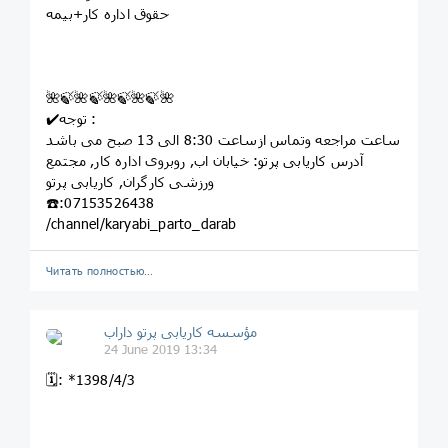
حقوق اداره کار+بیمه
🌺🍃🌺🍃🌺🍃🌺🍃🌺
✔️توجه :
ساعت مراجعه وتماس ازساعت 8:30 الی 13 صبح می باشد
آدرس کاریابی پرتو: خيابان اب, روبروى اداره کار, مجتمع
ورزشى کارگران, کاريابى پرتو
☎️:07153526438
/channel/karyabi_parto_darab
Читать полностью…
مؤسسه کاريابى پرتو داراب
24 June 2019 13:34
🗓: *1398/4/3