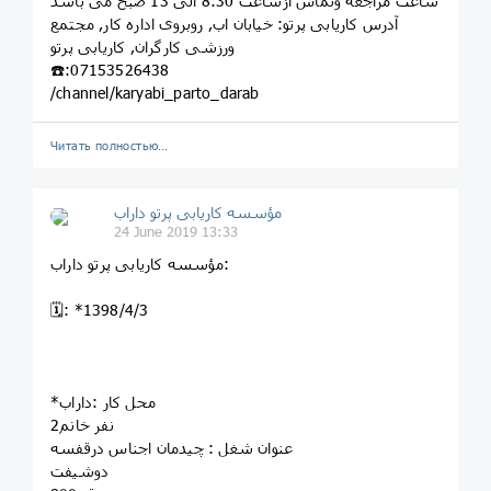
ساعت مراجعه وتماس ازساعت 8:30 الی 13 صبح می باشد
آدرس کاریابی پرتو: خيابان اب, روبروى اداره کار, مجتمع
ورزشى کارگران, کاريابى پرتو
☎️:07153526438
/channel/karyabi_parto_darab
Читать полностью…
مؤسسه کاريابى پرتو داراب
24 June 2019 13:33
مؤسسه کاريابى پرتو داراب:
🗓: *1398/4/3
*محل کار :داراب
2نفر خانم
عنوان شغل : چیدمان اجناس درقفسه
دوشیفت