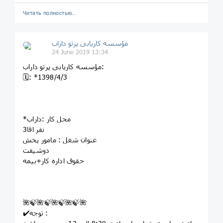
Читать полностью…
مؤسسه کاريابى پرتو داراب
24 June 2019 13:34
مؤسسه کاريابى پرتو داراب:
🗓: *1398/4/3
*محل کار :داراب
3نفر اقا
عنوان شغل : مامور پخش
دوشیفت
حقوق اداره کار+بیمه
🌺🍃🌺🍃🌺🍃🌺🍃🌺
✔️توجه :