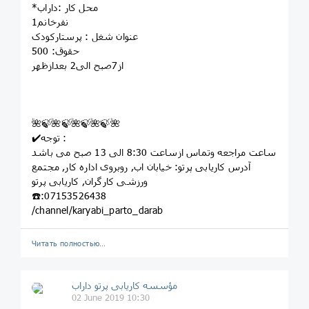
*محل کار :داراب
1نفرخانم
عنوان شغل : پرستارکودک
حقوق: 500
از7صبح الی2 بعدازظهر
🌺🍃🌺🍃🌺🍃🌺🍃🌺
✔️توجه :
ساعت مراجعه وتماس ازساعت 8:30 الی 13 صبح می باشد
آدرس کاریابی پرتو: خيابان اب, روبروى اداره کار, مجتمع
ورزشى کارگران, کاريابى پرتو
☎️:07153526438
/channel/karyabi_parto_darab
Читать полностью…
مؤسسه کاريابى پرتو داراب
02 June 2019 10:30