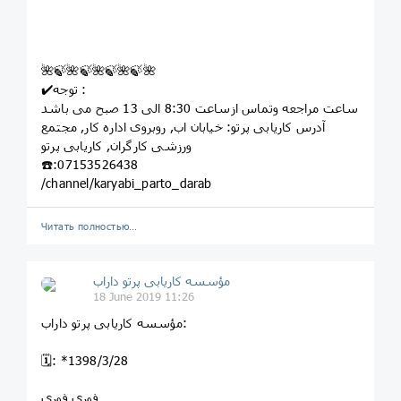
🌺🍃🌺🍃🌺🍃🌺🍃🌺
✔️توجه :
ساعت مراجعه وتماس ازساعت 8:30 الی 13 صبح می باشد
آدرس کاریابی پرتو: خيابان اب, روبروى اداره کار, مجتمع
ورزشى کارگران, کاريابى پرتو
☎️:07153526438
/channel/karyabi_parto_darab
Читать полностью…
مؤسسه کاريابى پرتو داراب
18 June 2019 11:26
مؤسسه کاريابى پرتو داراب:
🗓: *1398/3/28
فوری فوری