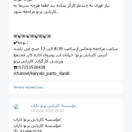
نیاز فوری به چندنفرکارگر ساده بند لطفا هرچه سریعا به
کاریابی پرتو مراجعه شود.
🌺🍃🌺🍃🌺🍃🌺🍃🌺
✔️توجه :
ساعت مراجعه وتماس ازساعت 8:30 الی 13 صبح می باشد
آدرس کاریابی پرتو: خيابان اب, روبروى اداره کار, مجتمع
ورزشى کارگران, کاريابى پرتو
☎️:07153526438
/channel/karyabi_parto_darab
Читать полностью…
مؤسسه کاريابى پرتو داراب
15 June 2019 18:32
مؤسسه کاريابى پرتو داراب:
مؤسسه کاريابى پرتو داراب:
🗓: *1398/3/25