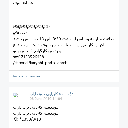
شبانه روزی
🌺🍃🌺🍃🌺🍃🌺🍃🌺
✔️توجه :
ساعت مراجعه وتماس ازساعت 8:30 الی 13 صبح می باشد
آدرس کاریابی پرتو: خيابان اب, روبروى اداره کار, مجتمع
ورزشى کارگران, کاريابى پرتو
☎️:07153526438
/channel/karyabi_parto_darab
Читать полностью…
مؤسسه کاريابى پرتو داراب
08 June 2019 14:04
مؤسسه کاريابى پرتو داراب:
مؤسسه کاريابى پرتو داراب:
🗓: *1398/3/18