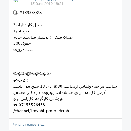
15 June 2019 18:31
🗓: *1398/3/25
*محل کار :داراب
1نفرخانم
عنوان شغل : پرستار سالمند خانم
حقوق500
شبانه روزی
🌺🍃🌺🍃🌺🍃🌺🍃🌺
✔️توجه :
ساعت مراجعه وتماس ازساعت 8:30 الی 13 صبح می باشد
آدرس کاریابی پرتو: خيابان اب, روبروى اداره کار, مجتمع
ورزشى کارگران, کاريابى پرتو
☎️:07153526438
/channel/karyabi_parto_darab
Читать полностью…