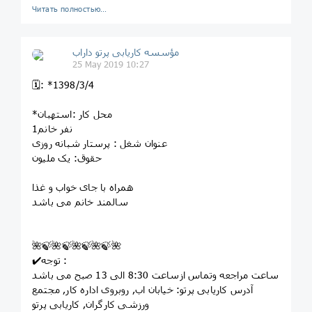
Читать полностью…
مؤسسه کاريابى پرتو داراب
25 May 2019 10:27
🗓: *1398/3/4
*محل کار :استهبان
1نفر خانم
عنوان شغل : پرستار شبانه روزی
حقوق: یک ملیون
همراه با جای خواب و غذا
سالمند خانم می باشد
🌺🍃🌺🍃🌺🍃🌺🍃🌺
✔️توجه :
ساعت مراجعه وتماس ازساعت 8:30 الی 13 صبح می باشد
آدرس کاریابی پرتو: خيابان اب, روبروى اداره کار, مجتمع
ورزشى کارگران, کاريابى پرتو