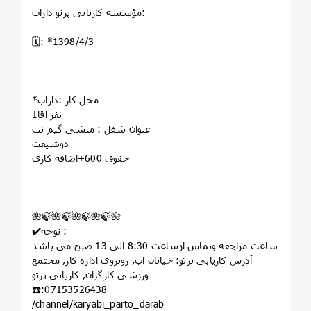
مؤسسه کاريابى پرتو داراب:
🗓: *1398/4/3
*محل کار :داراب
1نفر اقا
عنوان شغل : منشی گیم نت
دوشیفت
حقوق 600+اضافه کاری
🌺🍃🌺🍃🌺🍃🌺🍃🌺
✔️توجه :
ساعت مراجعه وتماس ازساعت 8:30 الی 13 صبح می باشد
آدرس کاریابی پرتو: خيابان اب, روبروى اداره کار, مجتمع
ورزشى کارگران, کاريابى پرتو
☎️:07153526438
/channel/karyabi_parto_darab