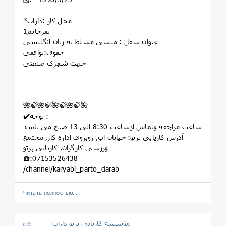
*محل کار :داراب
1نفرخانم
عنوان شغل : منشی مسلط به زبان انگلیسی
حقوق:توافقی
جهت شهرک صنعتی
🌺🍃🌺🍃🌺🍃🌺🍃🌺
✔️توجه :
ساعت مراجعه وتماس ازساعت 8:30 الی 13 صبح می باشد
آدرس کاریابی پرتو: خيابان اب, روبروى اداره کار, مجتمع
ورزشى کارگران, کاريابى پرتو
☎️:07153526438
/channel/karyabi_parto_darab
Читать полностью…
مؤسسه کاريابى پرتو داراب