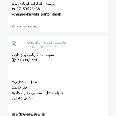
ورزشى کارگران, کاريابى پرتو
☎️:07153526438
/channel/karyabi_parto_darab
Читать полностью…
مؤسسه کاريابى پرتو داراب
19 June 2019 07:36
مؤسسه کاريابى پرتو داراب:
🗓: *1398/3/29
*محل کار :داراب
1نفر خانم
عنوان شغل : منشی دفتر اتحادیه
حقوق توافقی
🌺🍃🌺🍃🌺🍃🌺🍃🌺