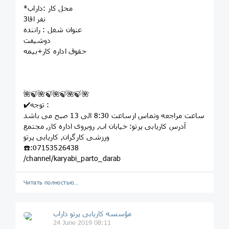
*محل کار :داراب
3نفر اقا
عنوان شغل : راننده
دوشیفت
حقوق اداره کار+بیمه
🌺🍃🌺🍃🌺🍃🌺🍃🌺
✔️توجه :
ساعت مراجعه وتماس ازساعت 8:30 الی 13 صبح می باشد
آدرس کاریابی پرتو: خيابان اب, روبروى اداره کار, مجتمع
ورزشى کارگران, کاريابى پرتو
☎️:07153526438
/channel/karyabi_parto_darab
Читать полностью…
مؤسسه کاريابى پرتو داراب
24 June 2019 08:11