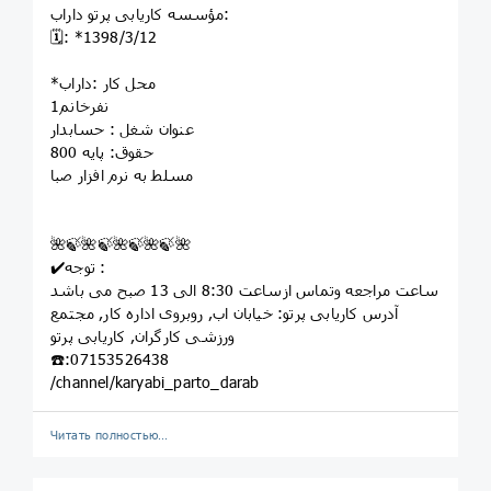
مؤسسه کاريابى پرتو داراب:
🗓: *1398/3/12
*محل کار :داراب
1نفرخانم
عنوان شغل : حسابدار
حقوق: پایه 800
مسلط به نرم افزار صبا
🌺🍃🌺🍃🌺🍃🌺🍃🌺
✔️توجه :
ساعت مراجعه وتماس ازساعت 8:30 الی 13 صبح می باشد
آدرس کاریابی پرتو: خيابان اب, روبروى اداره کار, مجتمع
ورزشى کارگران, کاريابى پرتو
☎️:07153526438
/channel/karyabi_parto_darab
Читать полностью…