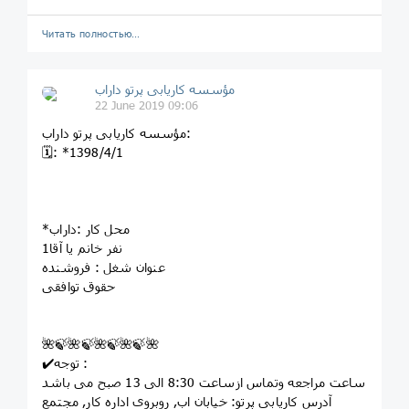
Читать полностью…
مؤسسه کاريابى پرتو داراب
22 June 2019 09:06
مؤسسه کاريابى پرتو داراب:
🗓: *1398/4/1
*محل کار :داراب
1نفر خانم یا آقا
عنوان شغل : فروشنده
حقوق توافقی
🌺🍃🌺🍃🌺🍃🌺🍃🌺
✔️توجه :
ساعت مراجعه وتماس ازساعت 8:30 الی 13 صبح می باشد
آدرس کاریابی پرتو: خيابان اب, روبروى اداره کار, مجتمع