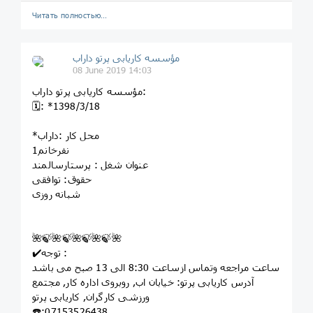
Читать полностью…
مؤسسه کاريابى پرتو داراب
08 June 2019 14:03
مؤسسه کاريابى پرتو داراب:
🗓: *1398/3/18
*محل کار :داراب
1نفرخانم
عنوان شغل : پرستارسالمند
حقوق: توافقی
شبانه روزی
🌺🍃🌺🍃🌺🍃🌺🍃🌺
✔️توجه :
ساعت مراجعه وتماس ازساعت 8:30 الی 13 صبح می باشد
آدرس کاریابی پرتو: خيابان اب, روبروى اداره کار, مجتمع
ورزشى کارگران, کاريابى پرتو
☎️:07153526438