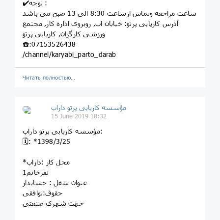
✔️توجه :
ساعت مراجعه وتماس ازساعت 8:30 الی 13 صبح می باشد
آدرس کاریابی پرتو: خيابان اب, روبروى اداره کار, مجتمع
ورزشى کارگران, کاريابى پرتو
☎️:07153526438
/channel/karyabi_parto_darab
Читать полностью…
مؤسسه کاريابى پرتو داراب
15 June 2019 18:32
مؤسسه کاريابى پرتو داراب:
🗓: *1398/3/25
*محل کار :داراب
1نفرخانم
عنوان شغل : حسابدار
حقوق:توافقی
جهت شهرک صنعتی