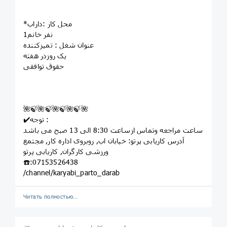
*محل کار :داراب
1نفر خانم
عنوان شغل : تمیزکننده
یک روزدر هفته
حقوق توافقی
🌺🍃🌺🍃🌺🍃🌺🍃🌺
✔️توجه :
ساعت مراجعه وتماس ازساعت 8:30 الی 13 صبح می باشد
آدرس کاریابی پرتو: خيابان اب, روبروى اداره کار, مجتمع
ورزشى کارگران, کاريابى پرتو
☎️:07153526438
/channel/karyabi_parto_darab
Читать полностью…