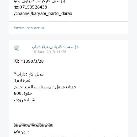
ورزشى کارگران, کاريابى پرتو
☎️:07153526438
/channel/karyabi_parto_darab
Читать полностью…
مؤسسه کاريابى پرتو داراب
18 June 2019 11:26
🗓: *1398/3/28
*محل کار :داراب
1نفرخانم
عنوان شغل : پرستار سالمند خانم
حقوق800
شبانه روزی
🌺🍃🌺🍃🌺🍃🌺🍃🌺
✔️توجه :