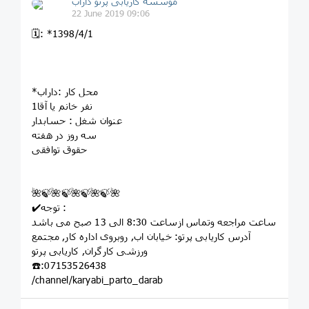
مؤسسه کاريابى پرتو داراب
22 June 2019 09:06
🗓: *1398/4/1
*محل کار :داراب
1نفر خانم یا آقا
عنوان شغل : حسابدار
سه روز در هفته
حقوق توافقی
🌺🍃🌺🍃🌺🍃🌺🍃🌺
✔️توجه :
ساعت مراجعه وتماس ازساعت 8:30 الی 13 صبح می باشد
آدرس کاریابی پرتو: خيابان اب, روبروى اداره کار, مجتمع
ورزشى کارگران, کاريابى پرتو
☎️:07153526438
/channel/karyabi_parto_darab