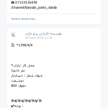
☎️:07153526438
/channel/karyabi_parto_darab
Читать полностью…
مؤسسه کاريابى پرتو داراب
25 June 2019 11:33
🗓: *1398/4/4
*محل کار :داراب
1نفر خانم
عنوان شغل : حسابدار
دوشیفت
حقوق 800
🌺🍃🌺🍃🌺🍃🌺🍃🌺
✔️توجه :