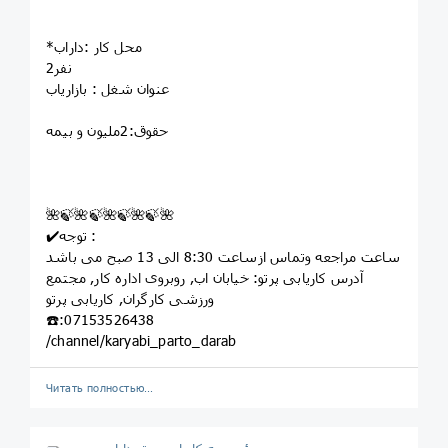
*محل کار :داراب
2نفر
عنوان شغل : بازاریاب
حقوق:2ملیون و بیمه
🌺🍃🌺🍃🌺🍃🌺🍃🌺
✔️توجه :
ساعت مراجعه وتماس ازساعت 8:30 الی 13 صبح می باشد
آدرس کاریابی پرتو: خيابان اب, روبروى اداره کار, مجتمع
ورزشى کارگران, کاريابى پرتو
☎️:07153526438
/channel/karyabi_parto_darab
Читать полностью…