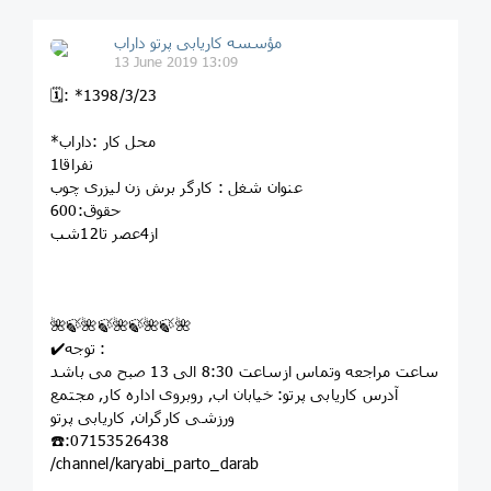
مؤسسه کاريابى پرتو داراب
13 June 2019 13:09
🗓: *1398/3/23
*محل کار :داراب
1نفراقا
عنوان شغل : کارگر برش زن لیزری چوب
حقوق:600
از4عصر تا12شب
🌺🍃🌺🍃🌺🍃🌺🍃🌺
✔️توجه :
ساعت مراجعه وتماس ازساعت 8:30 الی 13 صبح می باشد
آدرس کاریابی پرتو: خيابان اب, روبروى اداره کار, مجتمع
ورزشى کارگران, کاريابى پرتو
☎️:07153526438
/channel/karyabi_parto_darab