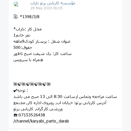
مؤسسه کاريابى پرتو داراب
29 May 2019 06:05
🗓: *1398/3/8
*محل کار :داراب
1نفر خانم
عنوان شغل : پرستار کودک9ماهه
حقوق:500
ساعت کار: یک شیفت صبح تاظهر
همراه با سرویس
🌺🍃🌺🍃🌺🍃🌺🍃🌺
✔️توجه :
ساعت مراجعه وتماس ازساعت 8:30 الی 13 صبح می باشد
آدرس کاریابی پرتو: خيابان اب, روبروى اداره کار, مجتمع
ورزشى کارگران, کاريابى پرتو
☎️:07153526438
/channel/karyabi_parto_darab