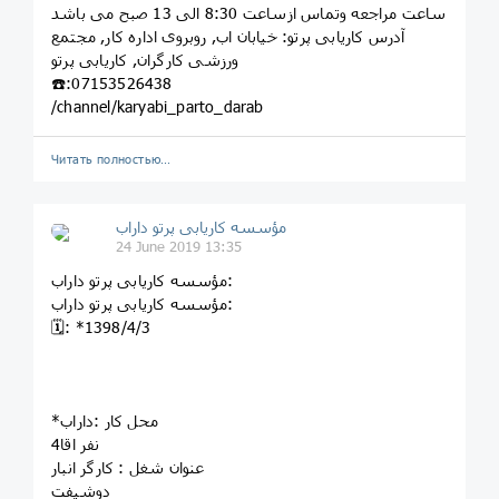
ساعت مراجعه وتماس ازساعت 8:30 الی 13 صبح می باشد
آدرس کاریابی پرتو: خيابان اب, روبروى اداره کار, مجتمع
ورزشى کارگران, کاريابى پرتو
☎️:07153526438
/channel/karyabi_parto_darab
Читать полностью…
مؤسسه کاريابى پرتو داراب
24 June 2019 13:35
مؤسسه کاريابى پرتو داراب:
مؤسسه کاريابى پرتو داراب:
🗓: *1398/4/3
*محل کار :داراب
4نفر اقا
عنوان شغل : کارگر انبار
دوشیفت