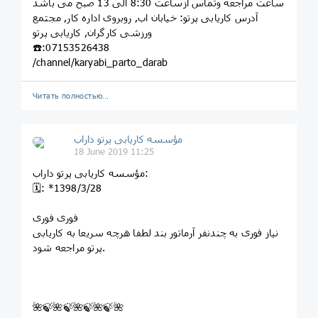
ساعت مراجعه وتماس ازساعت 8:30 الی 13 صبح می باشد
آدرس کاریابی پرتو: خيابان اب, روبروى اداره کار, مجتمع
ورزشى کارگران, کاريابى پرتو
☎️:07153526438
/channel/karyabi_parto_darab
Читать полностью…
مؤسسه کاريابى پرتو داراب
18 June 2019 11:25
مؤسسه کاريابى پرتو داراب:
🗓: *1398/3/28
فوری فوری
نیاز فوری به چندنفر آرماتور بند لطفا هرچه سریعا به کاریابی
پرتو مراجعه شود.
🌺🍃🌺🍃🌺🍃🌺🍃🌺