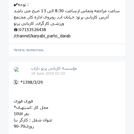
✔️توجه :
ساعت مراجعه وتماس ازساعت 8:30 الی 13 صبح می باشد
آدرس کاریابی پرتو: خيابان اب, روبروى اداره کار, مجتمع
ورزشى کارگران, کاريابى پرتو
☎️:07153526438
/channel/karyabi_parto_darab
Читать полностью…
مؤسسه کاريابى پرتو داراب
19 June 2019 07:33
🗓: *1398/3/29
فوری فوری
*محل کار :استهبان
10نفر اقا
عنوان شغل : کارگر بنا
روزی70-90