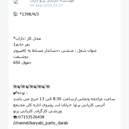
مؤسسه کاريابى پرتو داراب
24 June 2019 13:37
🗓: *1398/4/3
*محل کار :داراب
1نفر خانم
عنوان شغل : منشی ،حسابدار مسلط به کامپیوتر
دوشیفت
حقوق 650
🌺🍃🌺🍃🌺🍃🌺🍃🌺
✔️توجه :
ساعت مراجعه وتماس ازساعت 8:30 الی 13 صبح می باشد
آدرس کاریابی پرتو: خيابان اب, روبروى اداره کار, مجتمع
ورزشى کارگران, کاريابى پرتو
☎️:07153526438
/channel/karyabi_parto_darab