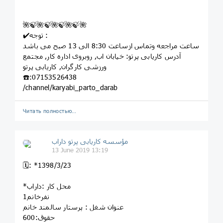
🌺🍃🌺🍃🌺🍃🌺🍃🌺
✔️توجه :
ساعت مراجعه وتماس ازساعت 8:30 الی 13 صبح می باشد
آدرس کاریابی پرتو: خيابان اب, روبروى اداره کار, مجتمع
ورزشى کارگران, کاريابى پرتو
☎️:07153526438
/channel/karyabi_parto_darab
Читать полностью…
مؤسسه کاريابى پرتو داراب
13 June 2019 13:19
🗓: *1398/3/23
*محل کار :داراب
1نفرخانم
عنوان شغل : پرستار سالمند خانم
حقوق:600