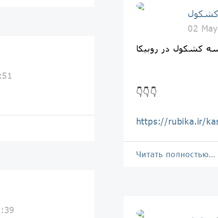
کشکول
02 May
ە کشکول در روبیکا
ف
:51
👇👇👇
https://rubika.ir/ka
Читать полностью…
ف
3:39