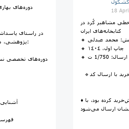
کشکول
18 Apr
ی مشاهیر کُرد در
کتابخانه‌های ایران
در راستای پاسداشت
وشش: محمد عبدلی
پژوهشی، مؤسسهٔ کشکول برگزار می‌کند:
🔸 چاپ اول، ١٤٠٤
ال: 1/750 ت
♦ برای دوستانی که کتاب را پیش‌خرید کرده بود، با
1️⃣ آشن
2️⃣ ف