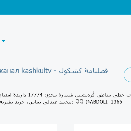
Telegram-канал kashkultv - فصلنامۀ کشکول
فصلنامۀ اسناد و نسخه‌های خطی مناطق کُردنش
محمد عبدلی تماس، خرید نشریه و ارسال مقاله: 👇👇 @ABDOLI_1365