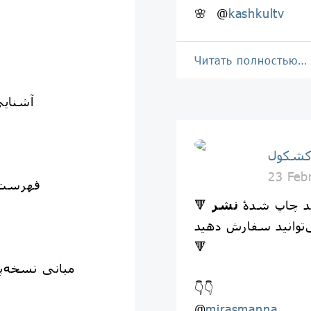
🌸 @
kashkultv
Читать полностью…
1️⃣ آش
کشکول
23 Feb
3️⃣ فهر
جدید چاپ شدۀ
نشر
ی‌توانید سفارش دهید
🔻
👇👇
@
mirasmanna