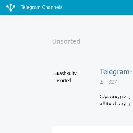
Telegram Channels
327
ین شمارۀ مجوز: 17774 دارندۀ امتیاز و مدیرمسئول: