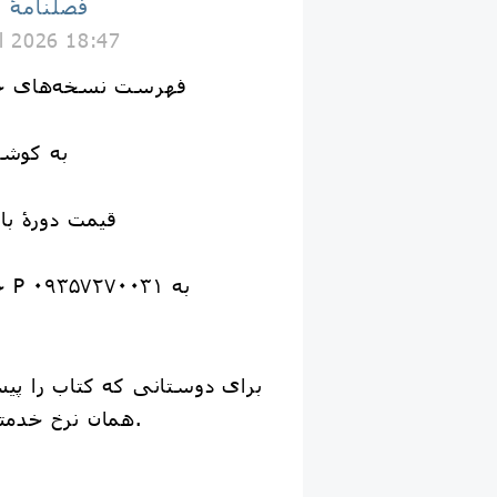
فصلنامۀ 
il 2026 18:47
فهرست نسخه‌های خط
🔸 به ک
🔸 قیمت دورۀ با ارس
🔹خرید با ارسال کد P به ۰۹۳۵۷۲۷۰۰۳۱
همان نرخ خدمتشان ارسال می‌شود.