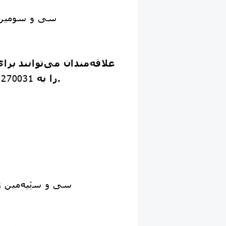
🔸 سی‌ و سومی
پیامک نمایند.
را به
7270031
🔸 سی و سێیه‌مین 