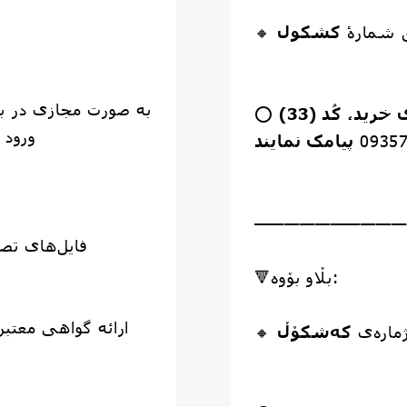
ن شمارۀ
کشکول
به صورت مجازی در 
علاقه‌مندان می‌توانند برای خرید، کُد (33)
⭕️
ورود 
0935
——————————
🔻بڵاو بۆوە:
ژماره‌ی
که‌شکۆڵ