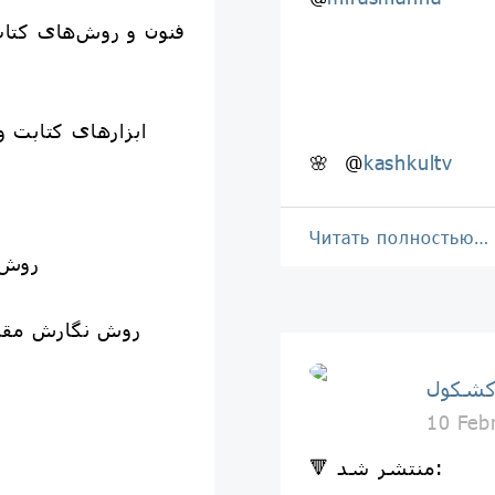
3️⃣ ابزارهای کتاب
🌸 @
kashkultv
Читать полностью…
1️⃣ ر
2️⃣ روش نگارش م
کشکول
10 Feb
🔻 منتشر شد: