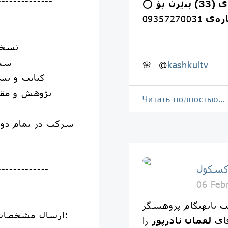
--------------
خوازیاران ده‌توانن کۆدی (33) بنێرن بۆ
⭕️
ره‌ی
09357270031
- نسخه‌شن
- سندش
🌸 @
kashkultv
- کتابت و نسخه‌پردا
- پژوهش و مقاله‌نویس
Читать полностью…
کشکول
-------------
06 Feb
 نابهنگام پژوهشگر
ارسال مشخصات زیر به شمارۀ 09357270031:
قای
لقمان نادرپور
را