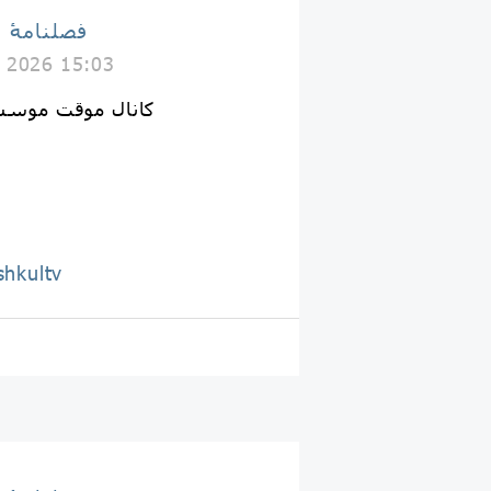
فصلنامۀ 
 2026 15:03
کانال موقت موسس
shkultv