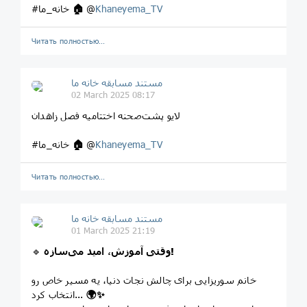
Khaneyema_TV
@
🏠
#خانه_ما
Читать полностью…
مستند مسابقه خانه ما
02 March 2025 08:17
لایو پشت‌صحنه اختتامیه فصل زاهدان
Khaneyema_TV
@
🏠
#خانه_ما
Читать полностью…
مستند مسابقه خانه ما
01 March 2025 21:19
وقتی آموزش، امید می‌سازه!
🔹
خانم سوریزایی برای چالش نجات دنیا، یه مسیر خاص رو
✨
🌍
انتخاب کرد...