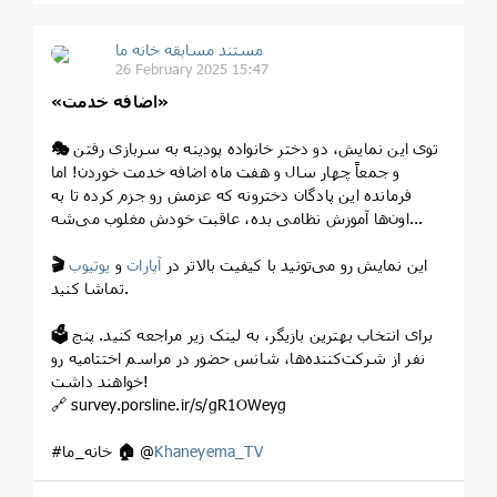
مستند مسابقه خانه ما
26 February 2025 15:47
«اضافه خدمت»
توی این نمایش، دو دختر خانواده پودینه به سربازی رفتن
🎭
و جمعاً چهار سال و هفت ماه اضافه خدمت خوردن! اما
فرمانده این پادگان دخترونه که عزمش رو جزم کرده تا به
اون‌ها آموزش نظامی بده، عاقبت خودش مغلوب می‌شه...
این نمایش رو می‌تونید با کیفیت بالاتر در
آپارات
و
یوتیوب
🎬
تماشا کنید.
برای انتخاب بهترین بازیگر، به لینک زیر مراجعه کنید. پنج
🗳
نفر از شرکت‌کننده‌ها، شانس حضور در مراسم اختتامیه رو
خواهند داشت!
🔗 survey.porsline.ir/s/gR1OWeyg
Khaneyema_TV
@
🏠
#خانه_ما