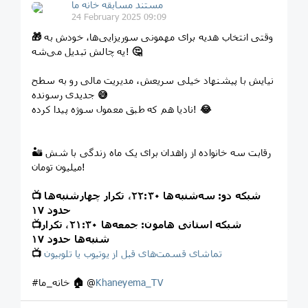
مستند مسابقه خانه ما
24 February 2025 09:09
وقتی انتخاب هدیه برای مهمونی سوریزایی‌ها، خودش به
🎁
🤔
یه چالش تبدیل می‌شه!
نیایش با پیشنهاد خیلی سریعش، مدیریت مالی رو به سطح
😅
جدیدی رسونده
😂
نادیا هم که طبق معمول سوژه پیدا کرده!
🏜 رقابت سه خانواده از زاهدان برای یک ماه زندگی با شش
میلیون تومان!
شبکه دو: سه‌شنبه‌ها ۲۲:۳۰، تکرار چهارشنبه‌ها
📺
حدود ۱۷
شبکه استانی هامون: جمعه‌ها ۲۱:۳۰، تکرار
📺
شنبه‌ها حدود ۱۷
تماشای قسمت‌های قبل از یوتیوب یا تلوبیون
📺
Khaneyema_TV
@
🏠
#خانه_ما