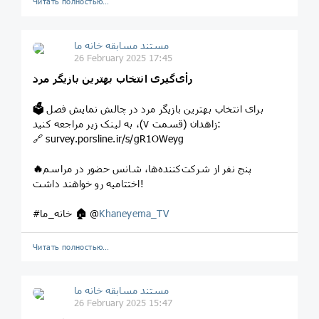
Читать полностью…
مستند مسابقه خانه ما
26 February 2025 17:45
رأی‌گیری انتخاب بهترین بازیگر مرد
برای انتخاب بهترین بازیگر مرد در چالش نمایش فصل
🗳
زاهدان (قسمت ۷)، به لینک زیر مراجعه کنید:
🔗 survey.porsline.ir/s/gR1OWeyg
پنج نفر از شرکت‌کننده‌ها، شانس حضور در مراسم
🔥
اختتامیه رو خواهند داشت!
Khaneyema_TV
@
🏠
#خانه_ما
Читать полностью…
مستند مسابقه خانه ما
26 February 2025 15:47