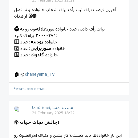
25 February 2025 21:21
آخرین فرصت برای ثبت رأی برای انتخاب خانواده برتر فصل
🔴
⏳
زاهدان!
برای رأی دادن، عدد خانواده موردعلاقه‌تون رو به
🗳
۰۰۰۰۲۷۱ پیامک کنید:
۳
خانواده
پودینه
: عدد
1️⃣
خانواده
سوریزایی
: عدد
2️⃣
خانواده
گلدوی
: عدد
3️⃣
🏠
@
Khaneyema_TV
Читать полностью…
مستند مسابقه خانه ما
24 February 2025 18:22
چالش نجات جهان!
🌍
این بار خانواده‌ها باید دست‌به‌کار بشن و دنیای اطرافشون رو