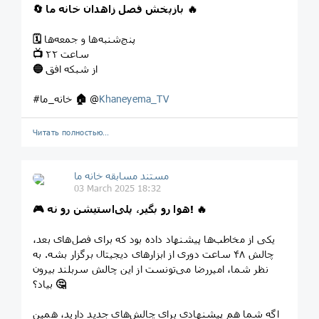
🔥
بازپخش فصل زاهدان خانه ما
🔄
پنج‌شنبه‌ها و جمعه‌ها
🗓
ساعت ۲۲
📺
از شبکه افق
🔵
Khaneyema_TV
@
🏠
#خانه_ما
Читать полностью…
مستند مسابقه خانه ما
03 March 2025 18:32
🔥
هوا رو بگیر، پلی‌استیشن رو نه!
🎮
یکی از مخاطب‌ها پیشنهاد داده بود که برای فصل‌های بعد،
چالش ۴۸ ساعت دوری از ابزارهای دیجیتال برگزار بشه. به
نظر شما، امیررضا می‌تونست از این چالش سربلند بیرون
🤔
بیاد؟
اگه شما هم پیشنهادی برای چالش‌های جدید دارید، همین