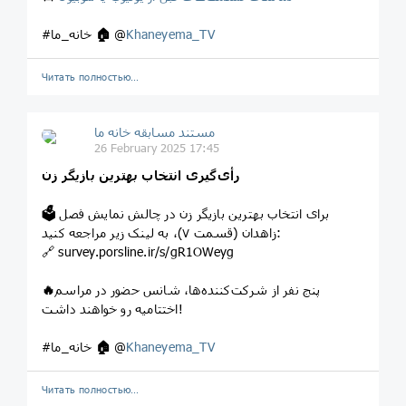
Khaneyema_TV
@
🏠
#خانه_ما
Читать полностью…
مستند مسابقه خانه ما
26 February 2025 17:45
رأی‌گیری انتخاب بهترین بازیگر زن
برای انتخاب بهترین بازیگر زن در چالش نمایش فصل
🗳
زاهدان (قسمت ۷)، به لینک زیر مراجعه کنید:
🔗 survey.porsline.ir/s/gR1OWeyg
پنج نفر از شرکت‌کننده‌ها، شانس حضور در مراسم
🔥
اختتامیه رو خواهند داشت!
Khaneyema_TV
@
🏠
#خانه_ما
Читать полностью…