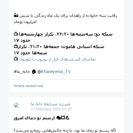
🏜 رقابت سه خانواده از زاهدان برای یک ماه زندگی با شش
میلیون تومان!
شبکه دو: سه‌شنبه‌ها ۲۲:۳۰، تکرار چهارشنبه‌ها
📺
حدود ۱۷
شبکه استانی هامون: جمعه‌ها ۲۱:۳۰، تکرار
📺
شنبه‌ها حدود ۱۷
تماشای قسمت‌های قبل از یوتیوب یا تلوبیون
📺
Khaneyema_TV
@
🏠
#خانه_ما
Читать полностью…
مستند مسابقه خانه ما
17 February 2025 07:27
💪
💥
🎭
رستم تو دنیای امروز!
اگه رستم تو زمان ما بود، با چه چالش‌هایی روبه‌رو می‌شد؟