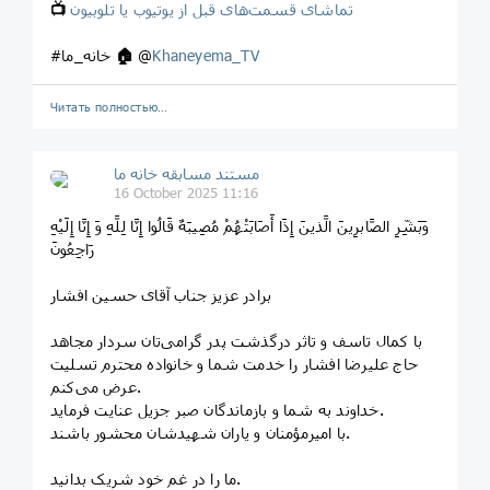
تماشای قسمت‌های قبل از یوتیوب یا تلوبیون
📺
Khaneyema_TV
@
🏠
#خانه_ما
Читать полностью…
مستند مسابقه خانه ما
16 October 2025 11:16
وَبَشِّرِ الصَّابرِینَ الَّذینَ إِذَا أَصَابَتْهُمْ مُصِیبَهٌ قَالُوا إِنَّا لِلَّهِ وَ إِنَّا إِلَیْهِ
رَاجِعُونَ
برادر عزیز جناب آقای حسین افشار
با کمال تاسف و تاثر درگذشت پدر گرامی‌تان سردار مجاهد
حاج علیرضا افشار را خدمت شما و خانواده محترم تسلیت
عرض می‌کنم.
خداوند به شما و بازماندگان صبر جزیل عنایت فرماید.
با امیرمؤمنان و یاران شهیدشان محشور باشند.
ما را در غم خود شریک بدانید.