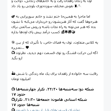
اون به زندان زاهدان رفت و به خانم‌های زندانی، دوخت و
نقوش مختلف سوزن‌دوزی بلوچی رو یاد داد 🧵🪡
اما ماجرا به همین‌جا ختم نشد و خانم سوریزایی به
🌿
هنرجوها گفت که آثار هنریشون رو خریداری می‌کنه تا نشون
بده که هنر می‌تونه یه راه نجات باشه و روش سالمی برای
🤝
🎁
🌟
💰
کسب درآمد پیش پای اون‌ها بذاره
🎯 یه کلاس متفاوت، توی یه فضای خاص، با تأثیری که از بین
💖
نمی‌ره...
اگه این حرکت قشنگ رو توی قسمت نهم دیدید، نظرتون
📺
رو بگید!
🏜 رقابت سه خانواده از زاهدان برای یک ماه زندگی با شش
میلیون تومان!
شبکه دو: سه‌شنبه‌ها ۲۲:۳۰، تکرار چهارشنبه‌ها
📺
حدود ۱۷
شبکه استانی هامون: جمعه‌ها ۲۱:۳۰، تکرار
📺
شنبه‌ها حدود ۱۷
تماشای قسمت‌های قبل از یوتیوب یا تلوبیون
📺