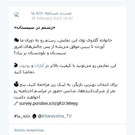
مستند مسابقه خانه ما
26 February 2025 15:47
«رستم در سیستان»
خانواده گلدوی توی این نمایش، رستم رو به دوران ما
🎭
آوردن تا ببینن موفق می‌شه از پس چالش‌های امروز
سیستان و بلوچستان بر بیاد؟
این نمایش رو می‌تونید با کیفیت بالاتر در
آپارات
و
یوتیوب
🎬
تماشا کنید.
برای انتخاب بهترین بازیگر، به لینک زیر مراجعه کنید. پنج
🗳
نفر از شرکت‌کننده‌ها، شانس حضور در مراسم اختتامیه رو
خواهند داشت!
🔗 survey.porsline.ir/s/gR1OWeyg
Khaneyema_TV
@
🏠
#خانه_ما
Читать полностью…