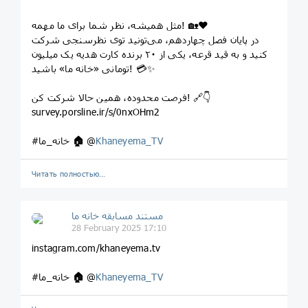
مثل همیشه، نظر شما برای ما مهمه! 🏡❤️
در پایان فصل چهاردهم، می‌تونید توی نظرسنجی شرکت
کنید و به قید قرعه، یکی از ۲۰ برنده کارت هدیه یک میلیون
تومانی «خانه ما» باشید! 💳✨
فرصت محدوده، همین حالا شرکت کن! 🔗👇
survey.porsline.ir/s/0nxOHm2
Khaneyema_TV
@
🏠
#خانه_ما
Читать полностью…
مستند مسابقه خانه ما
28 February 2025 17:10
instagram.com/khaneyema.tv
Khaneyema_TV
@
🏠
#خانه_ما