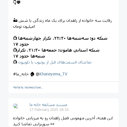
👇
💬
🏜 رقابت سه خانواده از زاهدان برای یک ماه زندگی با شش
میلیون تومان!
شبکه دو: سه‌شنبه‌ها ۲۲:۳۰، تکرار چهارشنبه‌ها
📺
حدود ۱۷
شبکه استانی هامون: جمعه‌ها ۲۱:۳۰، تکرار
📺
شنبه‌ها حدود ۱۷
تماشای قسمت‌های قبل از یوتیوب یا تلوبیون
📺
Khaneyema_TV
@
🏠
#خانه_ما
Читать полностью…
مستند مسابقه خانه ما
17 February 2025 18:10
این هفته، آخرین مهمونی فصل زاهدان رو به میزبانی خانواده
سوریزایی تماشا کنید 👀