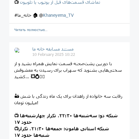
تماشای قسمت‌های قبل از یوتیوب یا تلوبیون
📺
Khaneyema_TV
@
🏠
#خانه_ما
Читать полностью…
مستند مسابقه خانه ما
10 February 2025 10:22
با دوربین پشت‌صحنه قسمت نمایش همراه بشید و از
سختی‌هایی بشنوید که سهراب برای رسیدن به معشوقش
👰‍♂️
💍
💥
کشید...
🏜 رقابت سه خانواده از زاهدان برای یک ماه زندگی با شش
میلیون تومان!
شبکه دو: سه‌شنبه‌ها ۲۲:۳۰، تکرار چهارشنبه‌ها
📺
حدود ۱۷
شبکه استانی هامون: جمعه‌ها ۲۱:۳۰، تکرار
📺
شنبه‌ها حدود ۱۷