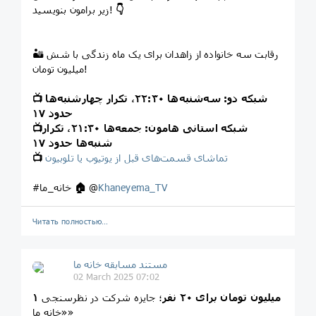
👇
زیر برامون بنویسید!
🏜 رقابت سه خانواده از زاهدان برای یک ماه زندگی با شش
میلیون تومان!
شبکه دو: سه‌شنبه‌ها ۲۲:۳۰، تکرار چهارشنبه‌ها
📺
حدود ۱۷
شبکه استانی هامون: جمعه‌ها ۲۱:۳۰، تکرار
📺
شنبه‌ها حدود ۱۷
تماشای قسمت‌های قبل از یوتیوب یا تلوبیون
📺
Khaneyema_TV
@
🏠
#خانه_ما
Читать полностью…
مستند مسابقه خانه ما
02 March 2025 07:02
۱ میلیون تومان برای ۲۰ نفر
؛ جایزه شرکت در نظرسنجی
«خانه ما»