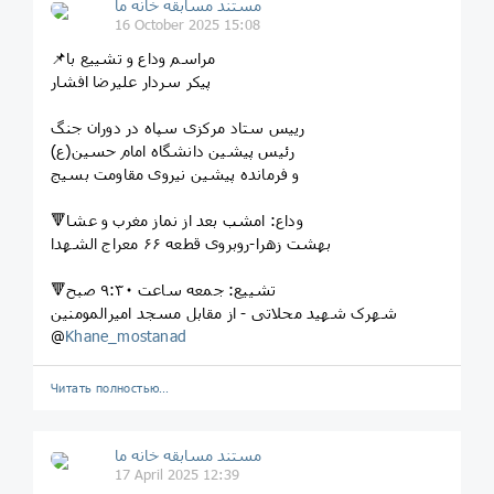
مستند مسابقه خانه ما
16 October 2025 15:08
📌مراسم وداع و تشییع با
پیکر سردار علیرضا افشار
رییس ستاد مرکزی سپاه در دوران جنگ
رئیس پیشین دانشگاه امام حسین(ع)
و فرمانده پیشین نیروی مقاومت بسیج
🔻وداع: امشب بعد از نماز مغرب و عشا
بهشت زهرا-روبروی قطعه ۶۶ معراج الشهدا
🔻تشییع: جمعه ساعت ۹:۳۰ صبح
شهرک شهید محلاتی - از مقابل مسجد امیرالمومنین
@
Khane_mostanad
Читать полностью…
مستند مسابقه خانه ما
17 April 2025 12:39