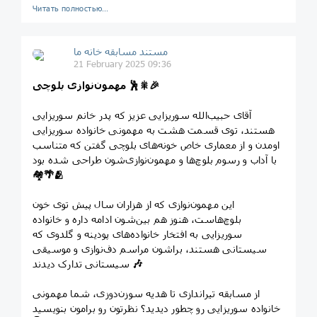
Читать полностью…
مستند مسابقه خانه ما
21 February 2025 09:36
🎉
🎇
🕺
مهمون‌نوازی بلوچی
آقای حبیب‌الله سوریزایی عزیز که پدر خانم سوریزایی
هستند، توی قسمت هشت به مهمونی خانواده سوریزایی
اومدن و از معماری خاص خونه‌های بلوچی گفتن که متناسب
با آداب و رسوم بلوچ‌ها و مهمون‌نوازی‌شون طراحی شده بود
🏘
🌴
🫂
این مهمون‌نوازی که از هزاران سال پیش توی خون
بلوچ‌هاست، هنوز هم بین‌شون ادامه داره و خانواده
سوریزایی به افتخار خانواده‌های پودینه و گلدوی که
سیستانی هستند، براشون مراسم دف‌نوازی و موسیقی
🎶
سیستانی تدارک دیدند
از مسابقه تیراندازی تا هدیه سوزن‌دوزی، شما مهمونی
خانواده سوریزایی رو چطور دیدید؟ نظرتون رو برامون بنویسید