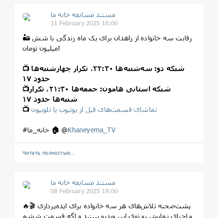
مستند مسابقه خانه ما
11 February 2025 16:00
🏜 رقابت سه خانواده از زاهدان برای یک ماه زندگی با شش
میلیون تومان!
شبکه دو: سه‌شنبه‌ها ۲۲:۳۰، تکرار چهارشنبه‌ها
📺
حدود ۱۷
شبکه استانی هامون: جمعه‌ها ۲۱:۳۰، تکرار
📺
شنبه‌ها حدود ۱۷
تماشای قسمت‌های قبل از یوتیوب یا تلوبیون
📺
Khaneyema_TV
@
🏠
#خانه_ما
Читать полностью…
مستند مسابقه خانه ما
08 February 2025 19:00
🔥🎬 پشت‌صحنه تلاش‌های هر سه خانواده برای ایده‌پردازی
و اجرای نمایش رو توی این ویدیو ببینید و اگه قسمت ششم