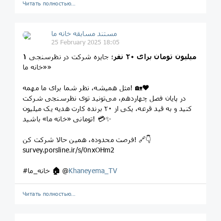
Читать полностью…
مستند مسابقه خانه ما
25 February 2025 18:05
۱ میلیون تومان برای ۲۰ نفر
؛ جایزه شرکت در نظرسنجی
«خانه ما»
مثل همیشه، نظر شما برای ما مهمه! 🏡❤️
در پایان فصل چهاردهم، می‌تونید توی نظرسنجی شرکت
کنید و به قید قرعه، یکی از ۲۰ برنده کارت هدیه یک میلیون
تومانی «خانه ما» باشید! 💳✨
فرصت محدوده، همین حالا شرکت کن! 🔗👇
survey.porsline.ir/s/0nxOHm2
Khaneyema_TV
@
🏠
#خانه_ما
Читать полностью…