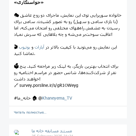
«خواستگاری»
خانواده سوریزایی توی این نمایش، ماجرای دو زوج عاشق
🎭
(با بازی سامی و سهیل) رو به تصویر کشیدن. سامی برای
رسیدن به عشقش راه‌ههای مختلفی رو امتحان می‌کنه، اما
عاقبت سوخت‌بر می‌شه و چه بلاهایی که سرش نمیاد!
این نمایش رو می‌تونید با کیفیت بالاتر در
آپارات
و
یوتیوب
🎬
تماشا کنید.
برای انتخاب بهترین بازیگر، به لینک زیر مراجعه کنید. پنج
🗳
نفر از شرکت‌کننده‌ها، شانس حضور در مراسم اختتامیه رو
خواهند داشت!
🔗 survey.porsline.ir/s/gR1OWeyg
Khaneyema_TV
@
🏠
#خانه_ما
Читать полностью…
مستند مسابقه خانه ما