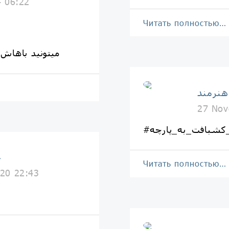
4 06:22
Читать полностью…
میتونید باهاش 
هنرمند
27 Nov
کشبافت_به_پارچه
خ
Читать полностью…
20 22:43