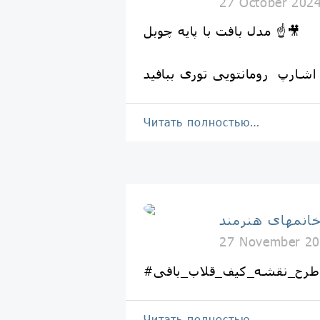
27 October 202
مدل بافت با پایه چوبل ☝️🎥
اشارپ رومانتویی توری ببافید
Читать полностью…
انمهای هنرمند
27 November 20
#طرح_نقشه_کیف_قلاب_بافی
Читать полностью…