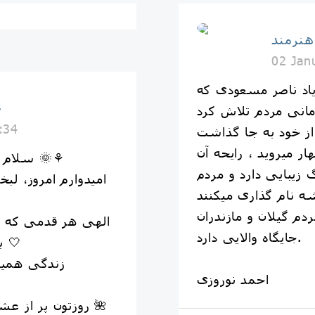
هنرمند
02 Jan
 یاد ناصر مسعودی که
خ
انی مردم تلاش کرد
:34
ر میروید ، رایحه آن
سلام صبح قشنگتون بخیر عزیزان دل 🌞⚘
زیبایی دارد و مردم
امیدوارم امروز، لب
دم گیلان و مازندران
الهی هر قدمی که بر
جایگاه والایی دارد.
باشه و دلتون از غصه دور بمونه 🤍
زندگی همیشه
احمد نوروزی
روزتون پر از عش