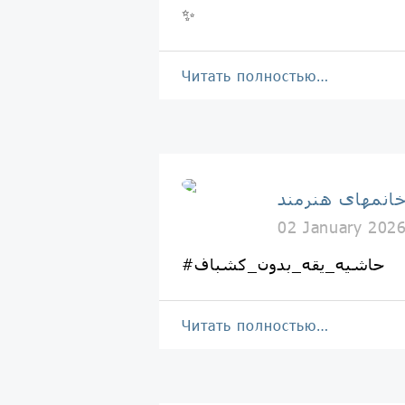
✨
Читать полностью…
انمهای هنرمند
02 January 202
#حاشیه_یقه_بدون_کشباف
Читать полностью…