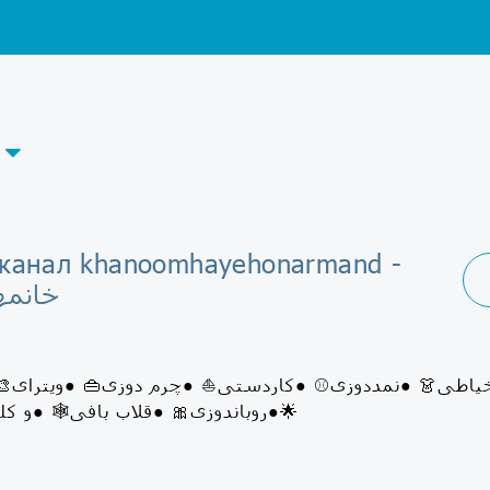
-канал khanoomhayehonarmand -
خانمه
●روباندوزی🎀 ●قلاب بافی🕸 ●و کلی آموزش مفید🌟