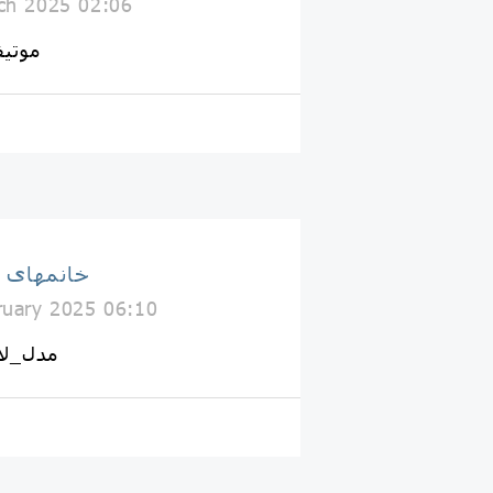
ch 2025 02:06
#موتی
خانمهای 
ruary 2025 06:10
#مدل_لا