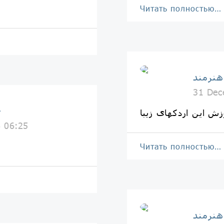
Читать полностью…
هنرمند
31 Dec
خ
زش این اردکهای زیبا
6 06:25
Читать полностью…
هنرمند