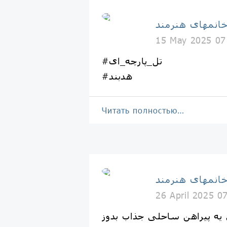
انمهای هنرمند
15 May 2025 07
#تل_پارچه_ای
#هدبند
Читать полностью…
انمهای هنرمند
26 April 2025 0
 یه پیراهن ساحلی جذاب بدوز