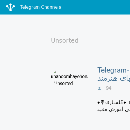
Telegram Channels
Telegram
ای هنرمند
94
●بافتنی❄️ ●جعبه سازی🎁 ●خیاطی👗 ●نمددوزی⚾️ ●کاردستی⛵️ ●چرم دوزی👜 ●ویترای🎨 ●گلسازی💐