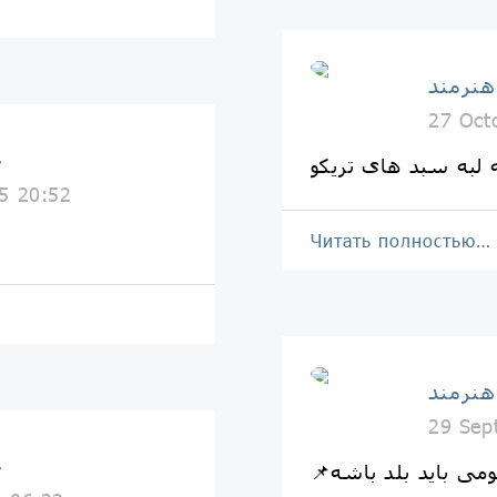
هنرمند
27 Oct
خ
 لبه سبد های تریکو
5 20:52
Читать полностью…
هنرمند
29 Sep
خ