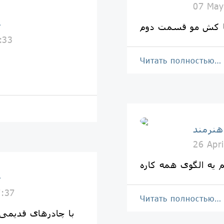
07 May
خ
 کش مو قسمت دوم
:33
Читать полностью…
هنرمند
26 Apr
م یه الگوی همه کاره
خ
7:37
Читать полностью…
با چادرهای قدیمی