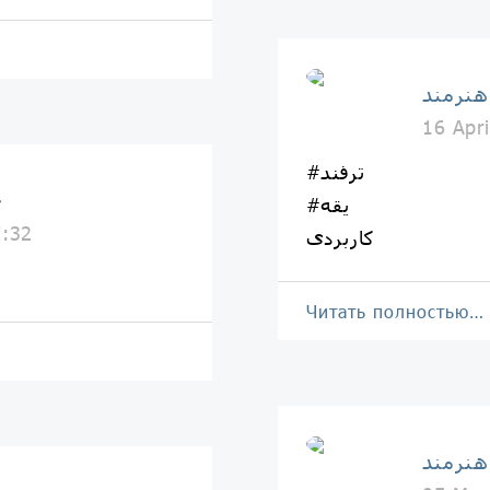
هنرمند
16 Apr
#ترفند
خ
#یقه
7:32
کاربردی
Читать полностью…
هنرمند