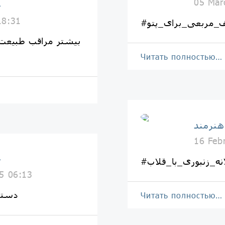
05 Mar
خ
18:31
ف_مربعی_برای_پتو
بیشتر مراقب طبیعت
Читать полностью…
هنرمند
16 Feb
خ
نه_زنبوری_با_قلاب
5 06:13
#دست
Читать полностью…