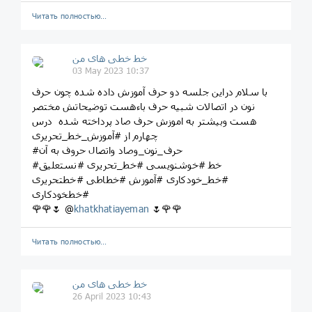
Читать полностью…
خط خطی های من
03 May 2023 10:37
با سلام دراین جلسه دو حرف آموزش داده شده چون حرف
نون در اتصالات شبیه حرف باءهست توضیحاتش مختصر
هست وبیشتر به اموزش حرف صاد پرداخته شده درس
چهارم از #آموزش_خط_تحریری
#حرف_نون_وصاد واتصال حروف به آن
#خط #خوشنویسی #خط_تحریری #نستعلیق
#خط_خودکاری #آموزش #خطاطی #خطتحریری
#خطخودکاری
🌹🌹🌷 @
khatkhatiayeman
🌷🌹🌹
Читать полностью…
خط خطی های من
26 April 2023 10:43