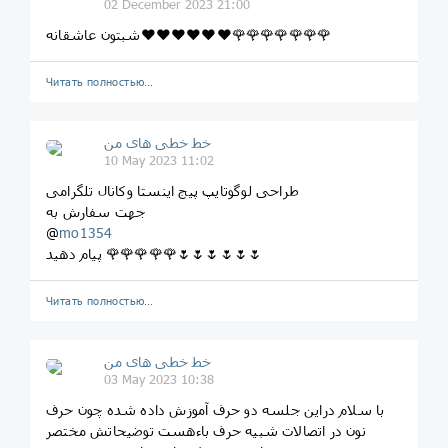
02 December 2023 21:00
شبتون عاشقانه❤❤❤❤❤❤🌹🌹🌹🌹🌹🌹🌹
Читать полностью…
خط خطی های من
10 May 2023 11:02
طراحی لوگوتایپ پیج اینستا وکانال تلگرامی
جهت سفارش به
@
mo1354
پیام دهید 🌹🌹🌹🌹🌹🌷🌷🌷🌷🌷🌷
Читать полностью…
خط خطی های من
03 May 2023 10:38
با سلام دراین جلسه دو حرف آموزش داده شده چون حرف
نون در اتصالات شبیه حرف باءهست توضیحاتش مختصر