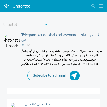
Unsorted
Telegram-канал khatkhatiayeman - خط خطی های
من
164
سید محمد نقوی خوشنویس نقاشیخط /طراحی لوگو ونام/
تایپو گرافی /آموزش انلاین وحضوری /پذیرش سفارشات
خوشنویسی برروی انواع سطوح /چرم/صدف/چوب و...
شماره تماس: ۰۹۳۵۴۰۲۷۲۵۴ آیدی تلگرم :mo1354@
Subscribe to a channel
خط خطی های من