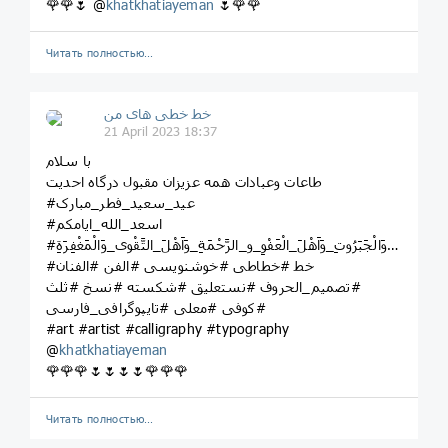
🌹🌹🌷 @
khatkhatiayeman
🌷🌹🌹
Читать полностью…
خط خطی های من
21 April 2023 18:37
با سلام
طاعات وعبادات همه عزیزان مقبول درگاه احدیت
#عید_سعید_فطر_مبارک
#اسعد_الله_ایامکم
#اللّهُمَّ_اَهْلَ_الْکِبْرِیاَّءِ_و_َالْعَظَمَةِ_وَاَهْلَ_الْجُودِ_وَالْجَبَرُوتِ_وَاَهْلَ_الْعَفْوِ_و_الرَّحْمَةِ_وَاَهْلَ_التَّقْوى_وَالْمَغْفِرَةِ
#خط #خطاطی #خوشنویسی #الفن #الفنان
#تصمیم_الحروف #نستعلیق #شکسته #نسخ #ثلث
#کوفی #معلی #تایپوگرافی_فارسی
#art #artist #calligraphy #typography
@
khatkhatiayeman
🌹🌹🌹🌷🌷🌷🌷🌹🌹🌹
Читать полностью…