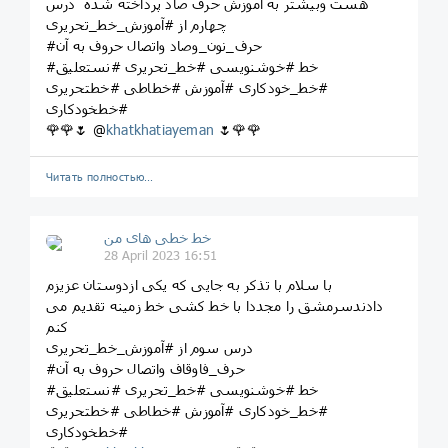
هست وبیشتر به اموزش حرف صاد پرداخته شده درس
چهارم از #آموزش_خط_تحریری
#حرف_نون_وصاد واتصال حروف به آن
#خط #خوشنویسی #خط_تحریری #نستعلیق
#خط_خودکاری #آموزش #خطاطی #خطتحریری
#خطخودکاری
🌹🌹🌷 @
khatkhatiayeman
🌷🌹🌹
Читать полностью…
خط خطی های من
28 April 2023 16:51
با سلام با تذکر به جایی که یکی ازدوستان عزیزم
دادندسرمشق را مجددا با خط کشی خط زمینه تقدیم می
کنم
درس سوم از #آموزش_خط_تحریری
#حرف_فاوقاف واتصال حروف به آن
#خط #خوشنویسی #خط_تحریری #نستعلیق
#خط_خودکاری #آموزش #خطاطی #خطتحریری
#خطخودکاری