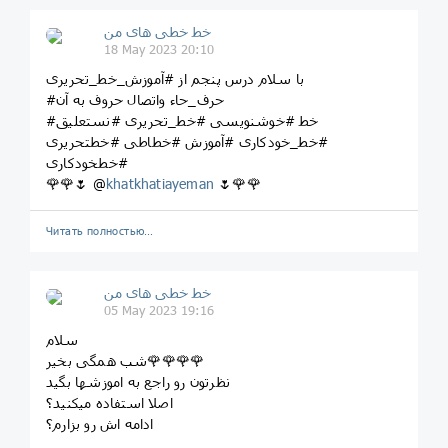
خط خطی های من
18 May 2023 20:10
با سلام درس پنجم از #آموزش_خط_تحریری
#حرف_حاء واتصال حروف به آن
#خط #خوشنویسی #خط_تحریری #نستعلیق
#خط_خودکاری #آموزش #خطاطی #خطتحریری
#خطخودکاری
🌹🌹🌷 @
khatkhatiayeman
🌷🌹🌹
Читать полностью…
خط خطی های من
05 May 2023 19:16
سلام
شب همگی بخیر🌹🌹🌹🌹
نظرتون رو راجع به اموزشها بگید
اصلا استفاده میکنید؟
ادامه اش رو بزارم؟