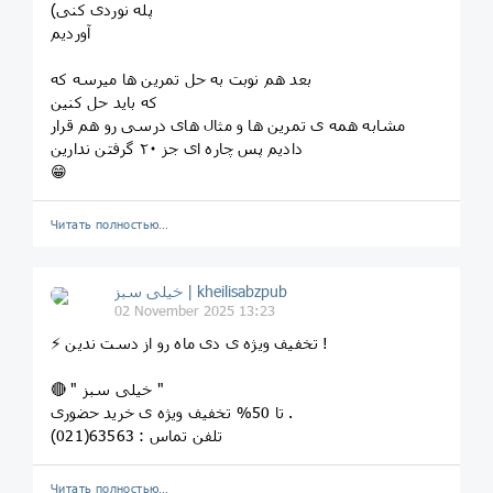
پله نوردی کنی)
آوردیم
بعد هم نوبت به حل تمرین ها میرسه که
که باید حل کنین
مشابه همه ی تمرین ها و مثال های درسی رو هم قرار
دادیم پس چاره ای جز ۲۰ گرفتن ندارین
😁
Читать полностью…
خیلی سبز | kheilisabzpub
02 November 2025 13:23
⚡️ تخفیف ویژه ی دی ماه رو از دست ندین ! ‌
🔴 " خیلی سبز "
تا 50% تخفیف ویژه ی خرید حضوری .
تلفن تماس : 63563(021) ‌
Читать полностью…