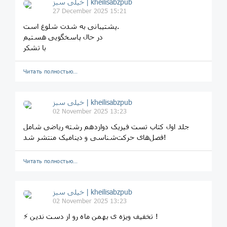
خیلی سبز | kheilisabzpub
27 December 2025 15:21
پشتیبانی به شدت شلوغ است.
در حال پاسخگویی هستیم
با تشکر
Читать полностью…
خیلی سبز | kheilisabzpub
02 November 2025 13:23
جلد اول کتاب تست فیزیک دوازدهم رشته ریاضی شامل
فصل‌های حرکت‌شناسی و دینامیک منتشر شد!
Читать полностью…
خیلی سبز | kheilisabzpub
02 November 2025 13:23
⚡️ تخفیف ویژه ی بهمن ماه رو از دست ندین ! ‌