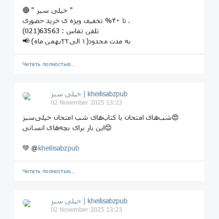
🔴 " خیلی سبز "
تا ۴۰% تخفیف ویژه ی خرید حضوری .
تلفن تماس : 63563(021) ‌
📢 به مدت محدود(۱ الی۲۲بهمن ماه)
Читать полностью…
خیلی سبز | kheilisabzpub
02 November 2025 13:23
شب‌های امتحان با کتاب‌های شب امتحان خیلی‌سبز😍
این بار برای بچه‌های انسانی😊
💚 @
kheilisabzpub
Читать полностью…
خیلی سبز | kheilisabzpub
02 November 2025 13:23