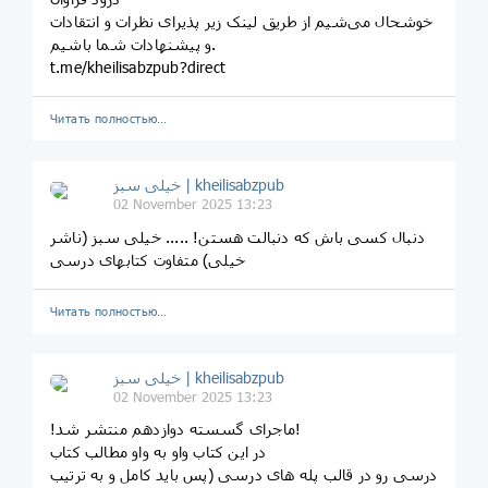
خوشحال می‌شیم از طریق لینک زیر پذیرای نظرات و انتقادات
و پیشنهادات شما باشیم.
t.me/kheilisabzpub?direct
Читать полностью…
خیلی سبز | kheilisabzpub
02 November 2025 13:23
دنبال کسی باش که دنبالت هستن! ..... خیلی سبز (ناشر
خیلی) متفاوت کتابهای درسی
Читать полностью…
خیلی سبز | kheilisabzpub
02 November 2025 13:23
!ماجرای گسسته دوازدهم منتشر شد!
در این کتاب واو به واو مطالب کتاب
درسی رو در قالب پله های درسی (پس باید کامل و به ترتیب