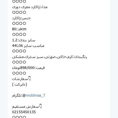
○○○○
مدل:ژاکارد مغزی دوزی
○○○○
جنس:ژاکارد
○○○○
قد:80cm
○○○○
سایز بندی:1.2
مناسب سایز 36تا44
○○○○
رنگبندی:کرم،خاکی،صورتی،سبز سدری،مشکی
○○○○
قیمت:898/000تومان
○○○○
سفارشات👇
( دایرکت)
mobiinaa_T
تلگرام:@
سفارش مستقیم👇
02155450135
○○○○