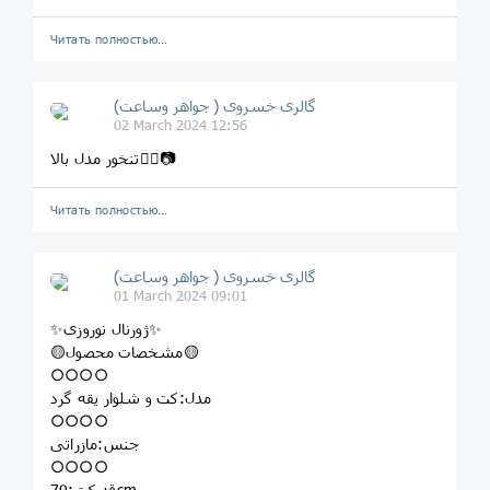
Читать полностью…
گالری خسروی ( جواهر وساعت)
02 March 2024 12:56
تنخور مدل بالا👆🏻📷
Читать полностью…
گالری خسروی ( جواهر وساعت)
01 March 2024 09:01
✨ژورنال نوروزی✨
🟡مشخصات محصول🟡
○○○○
مدل:کت و شلوار یقه گرد
○○○○
جنس:مازراتی
○○○○
قد کت:70cm