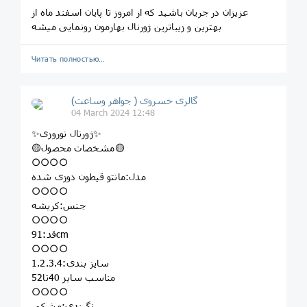
عزیزان در جریان باشید که از امروز تا پایان اسفند ماه از
بهترین و زیباترین ژورنال بهارمون رونمایی میشه
Читать полностью…
گالری خسروی ( جواهر وساعت)
04 March 2024 12:48
✨ژورنال نوروزی✨
🟡مشخصات محصول🟡
○○○○
مدل:مانتو قیطون دوزی شده
○○○○
جنس:کریشه
○○○○
قد:91cm
○○○○
سایز بندی:1.2.3.4
مناسب سایز 40تا52
○○○○
رنگبندی:مشکی