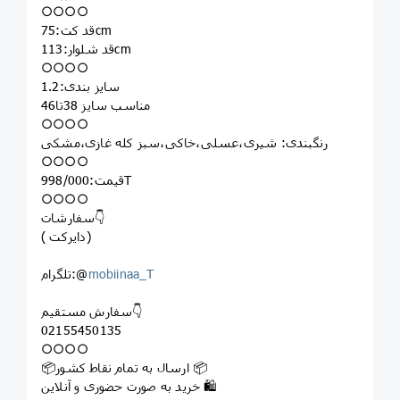
○○○○
قد کت:75cm
قد شلوار:113cm
○○○○
سایز بندی:1.2
مناسب سایز 38تا46
○○○○
رنگبندی: شیری،عسلی،خاکی،سبز کله غازی،مشکی
○○○○
قیمت:998/000T
○○○○
سفارشات👇
( دایرکت)
mobiinaa_T
تلگرام:@
سفارش مستقیم👇
02155450135
○○○○
📦ارسال به تمام نقاط کشور 📦
خرید به صورت حضوری و آنلاین 🛍