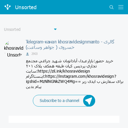
Unsorted
Telegram-канал khosravidesignmanto - گالری
خسروی ( جواهر وساعت)
2903
خرید حضور:بازارعبدل آباداتوبان شهيد چراغي مجتمع
تجاري پرديس كيان طبقه همكف پلاک ۲۰۱
سایت:https://zil.ink/khosravidesign
اینستاگرام:https://instagram.com/khosravidesign?
igshid=MzNlNGNkZWQ4Mg== برای‌ سفارش ب ایدی زیر
پیام بدین
Subscribe to a channel