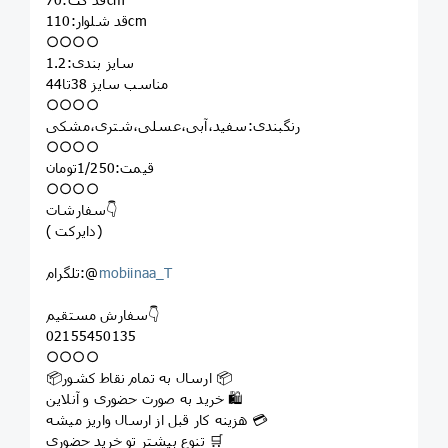
قد شلوار:110cm
○○○○
سایز بندی:1.2
مناسب سایز 38تا44
○○○○
رنگبندی:سفید،آبی،عسلی،شتری،مشکی
○○○○
قیمت:1/250تومان
○○○○
سفارشات👇
( دایرکت)
mobiinaa_T
تلگرام:@
سفارش مستقیم👇
02155450135
○○○○
📦ارسال به تمام نقاط کشور 📦
خرید به صورت حضوری و آنلاین 🛍
هزینه کار قبل از ارسال واریز میشه 💳
تنوع بیشتر تو خرید حضوری 🛒