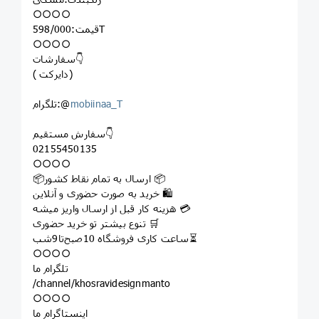
○○○○
قیمت:598/000T
○○○○
سفارشات👇
( دایرکت)
mobiinaa_T
تلگرام:@
سفارش مستقیم👇
02155450135
○○○○
📦ارسال به تمام نقاط کشور 📦
خرید به صورت حضوری و آنلاین 🛍
هزینه کار قبل از ارسال واریز میشه 💳
تنوع بیشتر تو خرید حضوری 🛒
ساعت کاری فروشگاه 10صبح‌تا9شب⏳
○○○○
تلگرام ما
/channel/khosravidesignmanto
○○○○
اینستاگرام ما