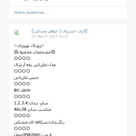
Читать полностью…
گالری خسروی ( جواهر وساعت)
02 March 2024 12:57
✨ژورنال نوروزی✨
🟡مشخصات محصول🟡
○○○○
مدل:مازراتی یقه آرشال
○○○○
جنس:مازراتی
○○○○
قد:80cm
○○○○
سایز بندی:1.2.3.4
مناسب سایز 38تا46
○○○○
رنگبندی:نسکافه ای،مشکی
○○○○
قیمت:998/000تومان