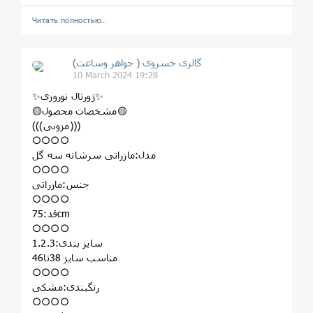
Читать полностью…
گالری خسروی ( جواهر وساعت)
10 March 2024 19:28
✨ژورنال نوروزی✨
🟡مشخصات محصول🟡
(((مزونی)))
○○○○
مدل:مازراتی سرشانه سه گل
○○○○
جنس:مازراتی
○○○○
قد:75cm
○○○○
سایز بندی:1.2.3
مناسب سایز 38تا46
○○○○
رنگبندی:مشکی
○○○○