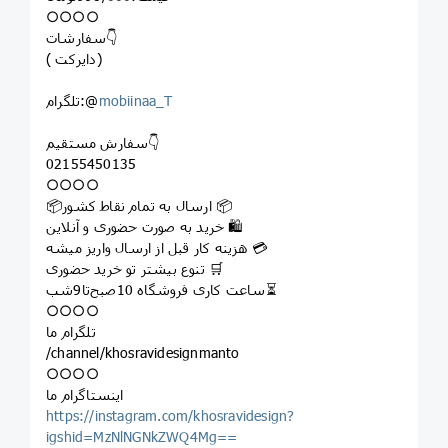
○○○○
سفارشات👇
( دایرکت)
mobiinaa_T
تلگرام:@
سفارش مستقیم👇
02155450135
○○○○
📦ارسال به تمام نقاط کشور 📦
خرید به صورت حضوری و آنلاین 🛍
هزینه کار قبل از ارسال واریز میشه 💳
تنوع بیشتر تو خرید حضوری 🛒
ساعت کاری فروشگاه 10صبح‌تا9شب⏳
○○○○
تلگرام ما
/channel/khosravidesignmanto
○○○○
اینستاگرام ما
https://instagram.com/khosravidesign?
igshid=MzNlNGNkZWQ4Mg==