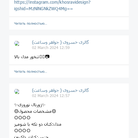
https://instagram.com/khosravidesign?
igshid=MzNlNGNkZWQ4Mg==
Читать полностью…
گالری خسروی ( جواهر وساعت)
02 March 2024 12:59
تنخور مدل بالا👆🏻📷
Читать полностью…
گالری خسروی ( جواهر وساعت)
02 March 2024 12:57
✨ژورنال نوروزی✨
🟡مشخصات محصول🟡
○○○○
مدل:کتان دو تکه با شومیز
○○○○
جنس:کتان_داکرون