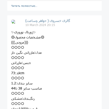
Читать полностью…
گالری خسروی ( جواهر وساعت)
10 March 2024 20:15
✨ژورنال نوروزی✨
🟡مشخصات محصول🟡
(((مزونی)))
○○○○
مدل:مازراتی نگین دار
○○○○
جنس:مازراتی
○○○○
قد:73cm
○○○○
سایز بندی:1.2
مناسب سایز 38 تا44
○○○○
رنگبندی:مشکی
○○○○
قیمت:1/450تومان