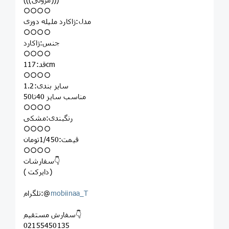
○○○○
مدل:ژاکارد ملیله دوزی
○○○○
جنس:ژاکارد
○○○○
قد:117cm
○○○○
سایز بندی:1.2
مناسب سایز 40تا50
○○○○
رنگبندی:مشکی
○○○○
قیمت:1/450تومان
○○○○
سفارشات👇
( دایرکت)
mobiinaa_T
تلگرام:@
سفارش مستقیم👇
02155450135