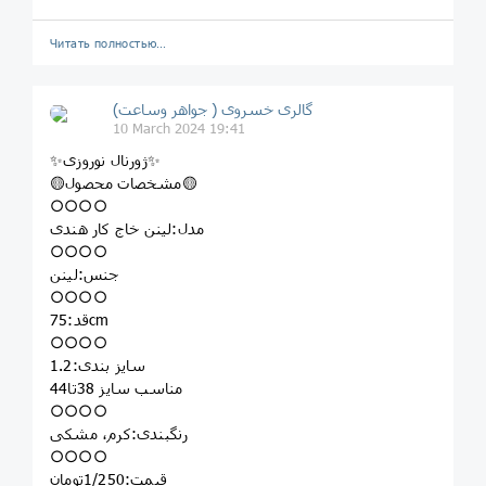
Читать полностью…
گالری خسروی ( جواهر وساعت)
10 March 2024 19:41
✨ژورنال نوروزی✨
🟡مشخصات محصول🟡
○○○○
مدل:لینن خاج کار هندی
○○○○
جنس:لینن
○○○○
قد:75cm
○○○○
سایز بندی:1.2
مناسب سایز 38تا44
○○○○
رنگبندی:کرم، مشکی
○○○○
قیمت:1/250تومان