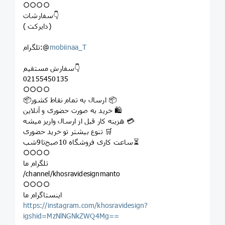
○○○○
سفارشات👇
( دایرکت)
mobiinaa_T
تلگرام:@
سفارش مستقیم👇
02155450135
○○○○
📦ارسال به تمام نقاط کشور 📦
خرید به صورت حضوری و آنلاین 🛍
هزینه کار قبل از ارسال واریز میشه 💳
تنوع بیشتر تو خرید حضوری 🛒
ساعت کاری فروشگاه 10صبح‌تا9شب⏳
○○○○
تلگرام ما
/channel/khosravidesignmanto
○○○○
اینستاگرام ما
https://instagram.com/khosravidesign?
igshid=MzNlNGNkZWQ4Mg==