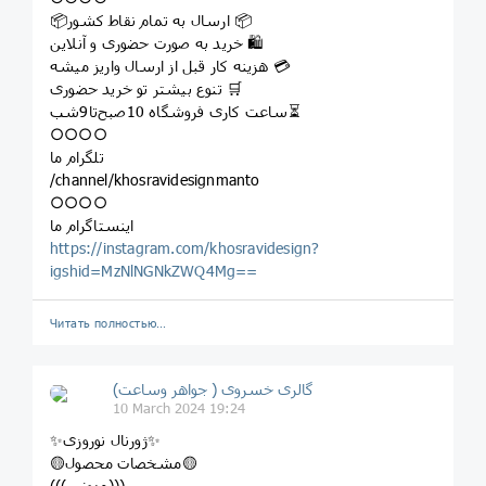
📦ارسال به تمام نقاط کشور 📦
خرید به صورت حضوری و آنلاین 🛍
هزینه کار قبل از ارسال واریز میشه 💳
تنوع بیشتر تو خرید حضوری 🛒
ساعت کاری فروشگاه 10صبح‌تا9شب⏳
○○○○
تلگرام ما
/channel/khosravidesignmanto
○○○○
اینستاگرام ما
https://instagram.com/khosravidesign?
igshid=MzNlNGNkZWQ4Mg==
Читать полностью…
گالری خسروی ( جواهر وساعت)
10 March 2024 19:24
✨ژورنال نوروزی✨
🟡مشخصات محصول🟡
(((مزونی)))