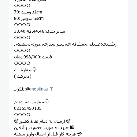
○○○○
قد وست:70cm
قد شومیز:80cm
○○○○
سایز بندی:38.40.42.44.46
○○○○
رنگبندی:عسلی،نسکافه ای،سبز سدری،صورتی،مشکی
○○○○
قیمت:998/000تومان
○○○○
سفارشات👇
( دایرکت)
mobiinaa_T
تلگرام:@
سفارش مستقیم👇
02155450135
○○○○
📦ارسال به تمام نقاط کشور 📦
خرید به صورت حضوری و آنلاین 🛍
هزینه کار قبل از ارسال واریز میشه 💳