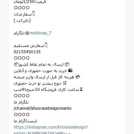
قیمت:1/250تومان
○○○○
سفارشات👇
( دایرکت)
mobiinaa_T
تلگرام:@
سفارش مستقیم👇
02155450135
○○○○
📦ارسال به تمام نقاط کشور 📦
خرید به صورت حضوری و آنلاین 🛍
هزینه کار قبل از ارسال واریز میشه 💳
تنوع بیشتر تو خرید حضوری 🛒
ساعت کاری فروشگاه 10صبح‌تا9شب⏳
○○○○
تلگرام ما
/channel/khosravidesignmanto
○○○○
اینستاگرام ما
https://instagram.com/khosravidesign?
igshid=MzNlNGNkZWQ4Mg==