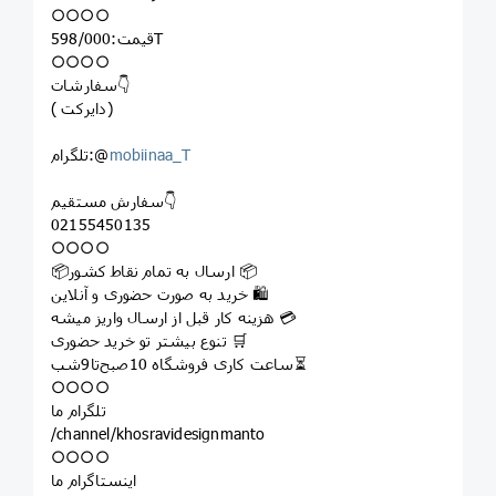
○○○○
قیمت:598/000T
○○○○
سفارشات👇
( دایرکت)
mobiinaa_T
تلگرام:@
سفارش مستقیم👇
02155450135
○○○○
📦ارسال به تمام نقاط کشور 📦
خرید به صورت حضوری و آنلاین 🛍
هزینه کار قبل از ارسال واریز میشه 💳
تنوع بیشتر تو خرید حضوری 🛒
ساعت کاری فروشگاه 10صبح‌تا9شب⏳
○○○○
تلگرام ما
/channel/khosravidesignmanto
○○○○
اینستاگرام ما