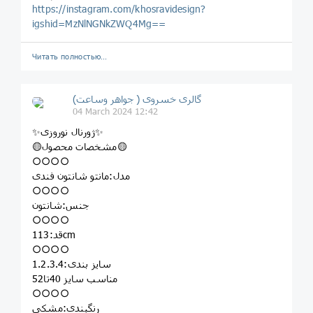
https://instagram.com/khosravidesign?
igshid=MzNlNGNkZWQ4Mg==
Читать полностью…
گالری خسروی ( جواهر وساعت)
04 March 2024 12:42
✨ژورنال نوروزی✨
🟡مشخصات محصول🟡
○○○○
مدل:مانتو شانتون فندی
○○○○
جنس:شانتون
○○○○
قد:113cm
○○○○
سایز بندی:1.2.3.4
مناسب سایز 40تا52
○○○○
رنگبندی:مشکی