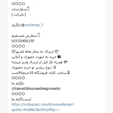
○○○○
سفارشات👇
( دایرکت)
mobiinaa_T
تلگرام:@
سفارش مستقیم👇
02155450135
○○○○
📦ارسال به تمام نقاط کشور 📦
خرید به صورت حضوری و آنلاین 🛍
هزینه کار قبل از ارسال واریز میشه 💳
تنوع بیشتر تو خرید حضوری 🛒
ساعت کاری فروشگاه 10صبح‌تا9شب⏳
○○○○
تلگرام ما
/channel/khosravidesignmanto
○○○○
اینستاگرام ما
https://instagram.com/khosravidesign?
igshid=MzNlNGNkZWQ4Mg==