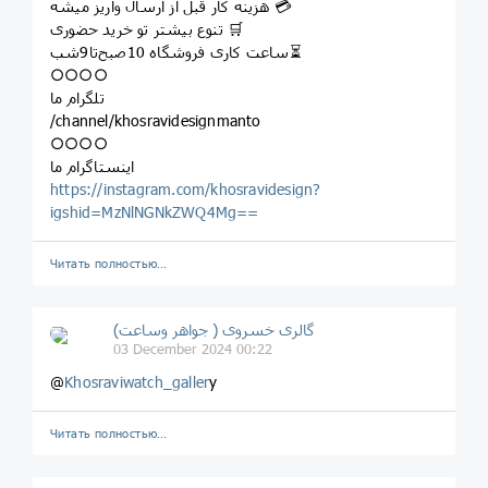
هزینه کار قبل از ارسال واریز میشه 💳
تنوع بیشتر تو خرید حضوری 🛒
ساعت کاری فروشگاه 10صبح‌تا9شب⏳
○○○○
تلگرام ما
/channel/khosravidesignmanto
○○○○
اینستاگرام ما
https://instagram.com/khosravidesign?
igshid=MzNlNGNkZWQ4Mg==
Читать полностью…
گالری خسروی ( جواهر وساعت)
03 December 2024 00:22
@
Khosraviwatch_galler
y
Читать полностью…