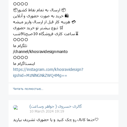
○○○○
📦ارسال به تمام نقاط کشور 📦
خرید به صورت حضوری و آنلاین 🛍
هزینه کار قبل از ارسال واریز میشه 💳
تنوع بیشتر تو خرید حضوری 🛒
ساعت کاری فروشگاه 10صبح‌تا9شب⏳
○○○○
تلگرام ما
/channel/khosravidesignmanto
○○○○
اینستاگرام ما
https://instagram.com/khosravidesign?
igshid=MzNlNGNkZWQ4Mg==
Читать полностью…
گالری خسروی ( جواهر وساعت)
10 March 2024 19:19
حتما کانال رو چک کنید و یا حضوری تشریف بیارید🤍