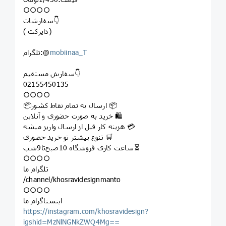
○○○○
سفارشات👇
( دایرکت)
mobiinaa_T
تلگرام:@
سفارش مستقیم👇
02155450135
○○○○
📦ارسال به تمام نقاط کشور 📦
خرید به صورت حضوری و آنلاین 🛍
هزینه کار قبل از ارسال واریز میشه 💳
تنوع بیشتر تو خرید حضوری 🛒
ساعت کاری فروشگاه 10صبح‌تا9شب⏳
○○○○
تلگرام ما
/channel/khosravidesignmanto
○○○○
اینستاگرام ما
https://instagram.com/khosravidesign?
igshid=MzNlNGNkZWQ4Mg==