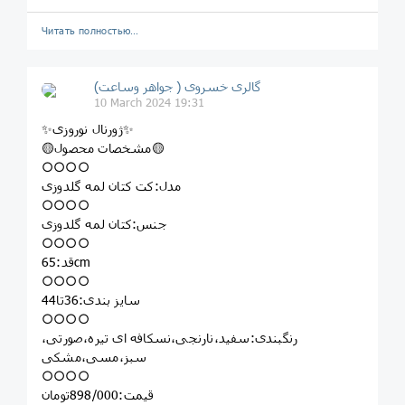
Читать полностью…
گالری خسروی ( جواهر وساعت)
10 March 2024 19:31
✨ژورنال نوروزی✨
🟡مشخصات محصول🟡
○○○○
مدل:کت کتان لمه گلدوزی
○○○○
جنس:کتان لمه گلدوزی
○○○○
قد:65cm
○○○○
سایز بندی:36تا44
○○○○
رنگبندی:سفید،نارنجی،نسکافه ای تیره،صورتی،
سبز،مسی،مشکی
○○○○
قیمت:898/000تومان