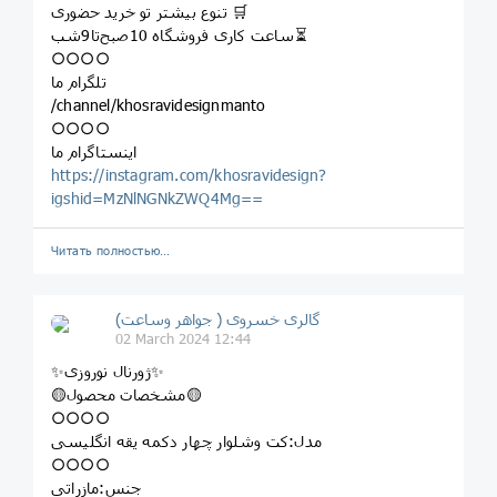
تنوع بیشتر تو خرید حضوری 🛒
ساعت کاری فروشگاه 10صبح‌تا9شب⏳
○○○○
تلگرام ما
/channel/khosravidesignmanto
○○○○
اینستاگرام ما
https://instagram.com/khosravidesign?
igshid=MzNlNGNkZWQ4Mg==
Читать полностью…
گالری خسروی ( جواهر وساعت)
02 March 2024 12:44
✨ژورنال نوروزی✨
🟡مشخصات محصول🟡
○○○○
مدل:کت وشلوار چهار دکمه یقه انگلیسی
○○○○
جنس:مازراتی