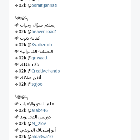
🔹02k @
osraitijannati
╰🌸🍃╮
🌱 إسلام سؤال وجواب
🔹02k @
heavenroad1
🌱 كفاية ذنوب
🔹02k @
Kvaihznob
🌱 الـحلقـة القـ ـرآنية
🔹02k @
qnwaatt
🌱 ذكاء طفلك
🔹02k @
CreativeHands
🌱 أتقن صلاتك
🔹02k @
sgjoo
╰🌸🍃╮
🌱 علم النحو والإعراب
🔹02k @
arab446
🌱 دورـس التجـ ـويد
🔹02k @
M_2lov
🌱 أبو إسحاق الحويني
🔹02k @
alda3wa10