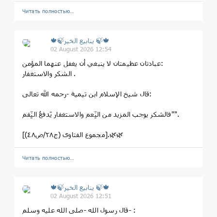
Читать полностью…
🍁🍃ينابيع الخير 🍃🍁
02 August 2026 12:54
‏عبادتان عظيمتان لا ينبغي أن يغفل عنهما المؤمن:
‏ الشكر والاستغفار.
‏قال شيخ الإسلام ابن تيمية -رحمه ﷲ تعالى:
‏"فالشكر يوجب المزيد من النِّعم والاستغفار يَدفعُ النِّقم".
‏[مجموع الفتاوى (ج٢٨/ص٤٨)].🌿🌿
Читать полностью…
🍁🍃ينابيع الخير 🍃🍁
02 August 2026 12:51
‌‎قال رسول الله -صلى الله عليه وسلم- :