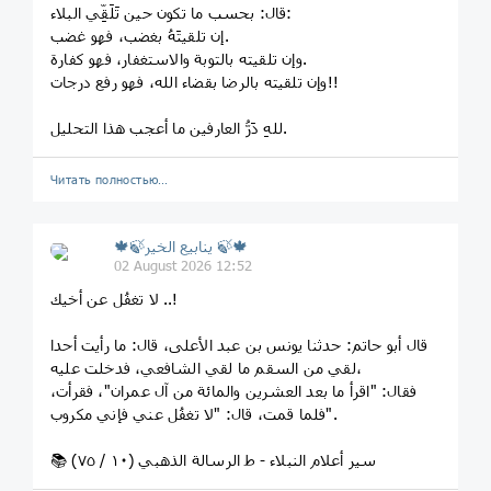
قال: بحسب ما تكون حين تَلَقِّي البلاء:
إن تلقيتَهُ بغضب، فهو غضب.
وإن تلقيته بالتوبة والاستغفار، فهو كفارة.
وإن تلقيته بالرضا بقضاء الله، فهو رفع درجات!!
للهِ دَرُّ العارفين ما أعجب هذا التحليل.
Читать полностью…
🍁🍃ينابيع الخير 🍃🍁
02 August 2026 12:52
لا تغفُل عن أخيك ..!
قال أبو حاتم: حدثنا يونس بن عبد الأعلى، قال: ما رأيت أحدا
لقي من السقم ما لقي الشافعي، فدخلت عليه،
فقال: "اقرأ ما بعد العشرين والمائة من آل عمران"، فقرأت،
فلما قمت، قال: "لا تغفُل عني فإني مكروب".
📚 سير أعلام النبلاء - ط الرسالة الذهبي (١٠ ‏/ ٧٥)