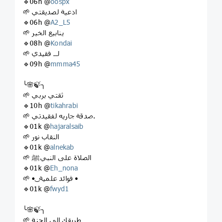
🔹06h @
oospx
🌱 ادعية لصديقتي
🔹06h @
A2_L5
🌱 ينابيع الخير
🔹08h @
Kondai
🌱 لــ فقيدي
🔹09h @
mmma45
╰🌸🍃╮
🌱 ثقتي بربي
🔹10h @
tikahrabi
🌱 صدقة جاريه لفقيدتي.
🔹01k @
hajaralsaib
🌱 النقاب نور
🔹01k @
alnekab
🌱 الصلاة على النبيﷺ
🔹01k @
Eh_nona
🌱 • ͜ فوائد علمية •
🔹01k @
fwyd1
╰🌸🍃╮
🌱 طريقك إلى الجنة