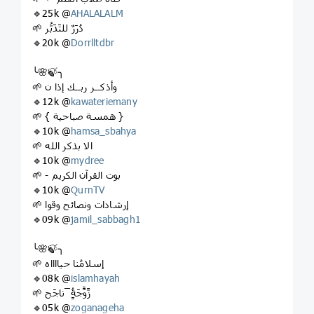
🔹25k @
AHALALALM
🌱 دُرَرٌ للتَدَبُّر
🔹20k @
Dorrlltdbr
╰🌸🍃╮
🌱 وأذكــر ربــك إذا ن
🔹12k @
kawateriemany
🌱 ‌{ ⁩‌همسة صباحية }
🔹10k @
hamsa_sbahya
🌱 الا بذكر الله
🔹10k @
mydree
🌱 - بوت القرآن الكريم
🔹10k @
QurnTV
🌱 إرشادات ونصائح وقوا
🔹09k @
jamil_sabbagh1
╰🌸🍃╮
🌱 إسلامُنا حيااااه
🔹08k @
islamhayah
🌱 زَّوًّجَةٍُ َ َناجَح
🔹05k @
zoganageha