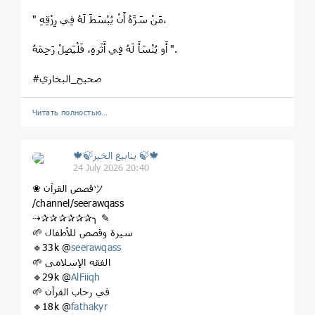
" مَنْ سَرَّهُ أَنْ يُبْسَطَ لَهُ فِي رِزْقِهِ،
أَو يُنْسَأَ لَهُ فِي أَثَرهِ، فَلْيَصِلْ رَحِمَهُ ".
‎#صحيح_البخاري
Читать полностью…
🍁🍃ينابيع الخير 🍃🍁
24 July 2026 20:40
❀ قصص القرآنツ
/channel/seerawqass
⇢✰✰✰✰✰✰╮ ✎
🌱 سيرة وقصص للأطفال
🔹33k @
seerawqass
🌱 الفقه الإسلامى
🔹29k @
AlFiiqh
🌱 في رحاب القرآن
🔹18k @
fathakyr