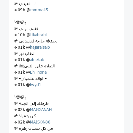
🌱 لــ فقيدي
🔹09h @
mmma45
╰🌸🍃╮
🌱 ثقتي بربي
🔹10h @
tikahrabi
🌱 صدقة جاريه لفقيدتي.
🔹01k @
hajaralsaib
🌱 النقاب نور
🔹01k @
alnekab
🌱 الصلاة على النبيﷺ
🔹01k @
Eh_nona
🌱 • ͜ فوائد علمية •
🔹01k @
fwyd1
╰🌸🍃╮
🌱 طريقك إلى الجنة
🔹02k @
MAGGANAH
🌱 كن جميلا
🔹02k @
MAISON88
🌱 من كل بستان زهرة