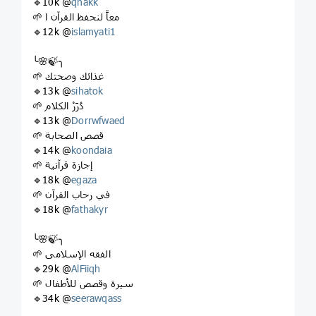
🔹10k @
qhakk
🌱 معاً لنحفظ القرآن ا
🔹12k @
islamyati1
╰🌸🍃╮
🌱 غذائك وصحتك
🔹13k @
sihatok
🌱 دُرَرْ الكلام
🔹13k @
Dorrwfwaed
🌱 قصص الصحابة
🔹14k @
koondaia
🌱 إجازة قرآنية
🔹18k @
egaza
🌱 في رحاب القرآن
🔹18k @
fathakyr
╰🌸🍃╮
🌱 الفقه الإسلامى
🔹29k @
AlFiiqh
🌱 سيرة وقصص للأطفال
🔹34k @
seerawqass