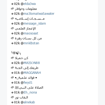
🔹02k @
elda3wa
🌱 معلومات وخواطر
🔹02k @
ma3lomatwa5awater
🌱 مــسـجـات إسـلامـيه
🔹02k @
message_islam
🌱 الإعجاز العلمي
🔹02k @
maosoaat
🌱 من كل بستان زهرة
🔹02k @
mnklbstan
╰🌸🍃╮
🌱 كن جميلا
🔹02k @
MAISON88
🌱 طريقك إلى الجنة
🔹01k @
MAGGANAH
🌱 • ͜ فوائد علمية •
🔹01k @
fwyd1
🌱 الصلاة على النبيﷺ
🔹01k @
Eh_nona
🌱 النقاب نور
🔹01k @
alnekab