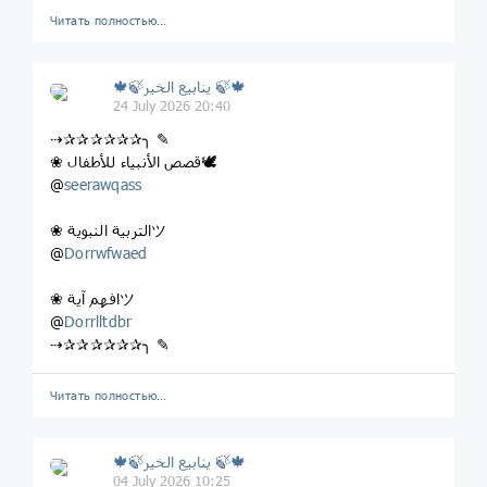
Читать полностью…
🍁🍃ينابيع الخير 🍃🍁
24 July 2026 20:40
⇢✰✰✰✰✰✰╮ ✎
❀ قصص الأنبياء للأطفال🕊
seerawqass
‏@
❀ التربية النبويةツ
@
Dorrwfwaed
❀ افهم آيةツ
@
Dorrlltdbr
⇢✰✰✰✰✰✰╮ ✎
Читать полностью…
🍁🍃ينابيع الخير 🍃🍁
04 July 2026 10:25