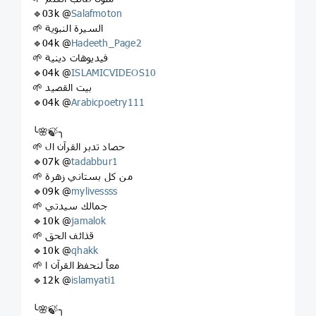
🔹03k @
Salafmoton
🌱 السيرة النبوية
🔹04k @
Hadeeth_Page2
🌱 فيديوهات دينية
🔹04k @
ISLAMICVIDEOS10
🌱 بيت القصيد
🔹04k @
Arabicpoetry111
╰🌸🍃╮
🌱 حصاد تدبر القرآن ال
🔹07k @
tadabbur1
🌱 من كل بستاني زهرة
🔹09k @
mylivessss
🌱 جمالك سيدتي
🔹10k @
jamalok
🌱 قذائف الحق
🔹10k @
qhakk
🌱 معاً لنحفظ القرآن ا
🔹12k @
islamyati1
╰🌸🍃╮