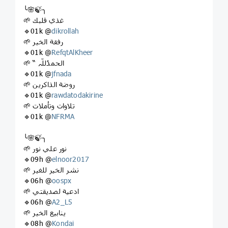
╰🌸🍃╮
🌱 غذي قلبك
🔹01k @
dikrollah
🌱 رفقة الخير
🔹01k @
RefqtAlKheer
🌱 “ الحمدُللّہ
🔹01k @
jfnada
🌱 روضة الذاكرين
🔹01k @
rawdatodakirine
🌱 تلاوات وتأملات
🔹01k @
NFRMA
╰🌸🍃╮
🌱 نور علي نور
🔹09h @
elnoor2017
🌱 نشر الخير للغير
🔹06h @
oospx
🌱 ادعية لصديقتي
🔹06h @
A2_L5
🌱 ينابيع الخير
🔹08h @
Kondai