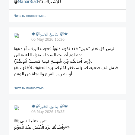
👈 للإشتراك
ManarRiad
@
Читать полностью…
🍁🍃ينابيع الخير 🍃🍁
06 May 2026 15:36
مظلوم أصابت السماء. يقول الله تعالى:
{وَمَا أَصَابَكُم مِّن مُّصِيبَةٍ فَبِمَا كَسَبَتْ أَيْدِيكُمْ}.
فتش في صحيفتك، واستغفر لذنبك، ورد الحقوق لأهلها، هو
أول طريق الفرج والنجاة من الوهم.
Читать полностью…
🍁🍃ينابيع الخير 🍃🍁
06 May 2026 15:35
‏من دعاء النبي ﷺ:
‏«وَأَسْأَلُكَ بَرْدَ الْعَيْشِ بَعْدَ الْمَوْتِ»