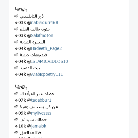
╰🌸🍃╮
🌱 دُرَر النابلسي
🔹03k @
nablsidurr468
🌱 متون طالب العلم
🔹03k @
Salafmoton
🌱 السيرة النبوية
🔹04k @
Hadeeth_Page2
🌱 فيديوهات دينية
🔹04k @
ISLAMICVIDEOS10
🌱 بيت القصيد
🔹04k @
Arabicpoetry111
╰🌸🍃╮
🌱 حصاد تدبر القرآن ال
🔹07k @
tadabbur1
🌱 من كل بستاني زهرة
🔹09k @
mylivessss
🌱 جمالك سيدتي
🔹10k @
jamalok
🌱 قذائف الحق