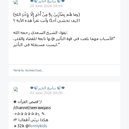
🍁🍃ينابيع الخير 🍃🍁
20 June 2026 14:54
‏(وما هُم بِضَآرِّينَ بِهِۦ مِنْ أَحَدٍ إِلَّا بِإِذْنِ اللهِ)
‏كيف تخشى أحدًا وأنت تقرأ هذه الآية ؟!
‏يقول الشيخ السعدي رحمه الله:
‏"الأسباب مهما بلغت في قوة التأثير فإنها تابعة للقضاء والقدر،
ليست مستقلة في التأثير."
Читать полностью…
🍁🍃ينابيع الخير 🍃🍁
01 June 2026 04:00
❀ قصص القرآنツ
/channel/seerawqass
⇢✰✰✰✰✰✰╮ ✎
🌱 هكذا نربّي أطفالنا
🔹32k @
formykids