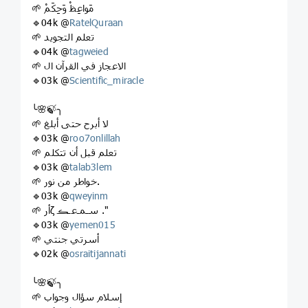
🌱 مَواعِظْ وَحِكَمْ
🔹04k @
RatelQuraan
🌱 تعلم التجويد
🔹04k @
tagweied
🌱 الاعجاز في القرآن ال
🔹03k @
Scientific_miracle
╰🌸🍃╮
🌱 لا أبرح حتى أبلغ
🔹03k @
roo7onlillah
🌱 تعلم قبل أن تتكلم
🔹03k @
talab3lem
🌱 خواطر من نور.
🔹03k @
qweyinm
🌱 أرζ سـمـﻋـڪ ."
🔹03k @
yemen015
🌱 أسرتي جنتي
🔹02k @
osraitijannati
╰🌸🍃╮
🌱 إسلام سؤال وجواب