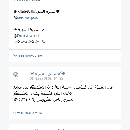
❀ سيرة النبيﷺللأطفال🕊
seerawqass
‏@
❀ التربية النبويةツ
@
Dorrwfwaed
⇢✰✰✰✰✰✰╮ ✎
Читать полностью…
🍁🍃ينابيع الخير 🍃🍁
20 June 2026 14:55
قَالَ الشَّيْخُ ابْنُ عُثَيْمِين -رَحِمَهُ اللهُ-: إِنَّ الاسْتِغْفَارَ مِنْ مَوَانِعِ
دُخُولِ النَّارِ، فَعَلَيْكُمْ بِكَثْرَةِ الاسْتِغْفَارِ.
📚 شَرْحُ رِيَاضِ الصَّالِحِينَ (٦ / ٧٢١).
Читать полностью…