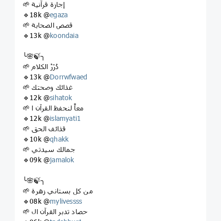
🌱 إجازة قرآنية
🔹18k @
egaza
🌱 قصص الصحابة
🔹13k @
koondaia
╰🌸🍃╮
🌱 دُرَرْ الكلام
🔹13k @
Dorrwfwaed
🌱 غذائك وصحتك
🔹12k @
sihatok
🌱 معاً لنحفظ القرآن ا
🔹12k @
islamyati1
🌱 قذائف الحق
🔹10k @
qhakk
🌱 جمالك سيدتي
🔹09k @
jamalok
╰🌸🍃╮
🌱 من كل بستاني زهرة
🔹08k @
mylivessss
🌱 حصاد تدبر القرآن ال