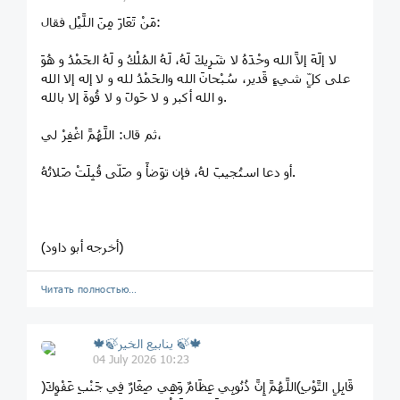
مَنْ تَعَارَ مِنَ اللَّيْل فقال:
لا إلَهَ إلاَّ الله وحْدَهُ لا شَرِيكَ لَهُ، لَهُ المُلْكُ و لَهُ الحَمْدُ و هُوَ
على كلِّ شيءٍ قَدير، سُبْحانَ الله والحَمْدُ لله و لا إله إلا الله
و الله أكبر و لا حَولَ و لا قُوةَ إلا بالله.
ثم قال: اللَّهُمَّ اغْفِرْ لي،
أو دعا استُجيبَ لهُ، فإن توَضأَ و صَلّى قُبِلَتْ صَلاتُهُ.
(أخرجه أبو داود)
Читать полностью…
🍁🍃ينابيع الخير 🍃🍁
04 July 2026 10:23
﴿قَابِلِ التَّوْبِ﴾اللَّهُمَّ إِنَّ ذُنُوبِي عِظَامٌ وَهِي صِغَارٌ فِي جَنْبِ عَفْوِكَ