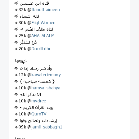
🌱 قناة ابن عثيمين
🔹32k @
Ibinothaimeen
🌱 فقه النساء
🔹30k @
FiiqhWomen
🌱 ⤶ قناة طَلأب العَلم
🔹25k @
AHALALALM
🌱 دُرَرٌ للتَدَبُّر
🔹20k @
Dorrlltdbr
╰🌸🍃╮
🌱 وأذكــر ربــك إذا ن
🔹12k @
kawateriemany
🌱 ‌{ ⁩‌همسة صباحية }
🔹10k @
hamsa_sbahya
🌱 الا بذكر الله
🔹10k @
mydree
🌱 - بوت القرآن الكريم
🔹10k @
QurnTV
🌱 إرشادات ونصائح وقوا
🔹09k @
jamil_sabbagh1