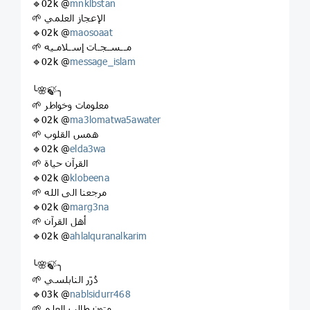
🔹02k @
mnklbstan
🌱 الإعجاز العلمي
🔹02k @
maosoaat
🌱 مــسـجـات إسـلامـيه
🔹02k @
message_islam
╰🌸🍃╮
🌱 معلومات وخواطر
🔹02k @
ma3lomatwa5awater
🌱 همس القلوب
🔹02k @
elda3wa
🌱 القرآن حياة
🔹02k @
klobeena
🌱 مرجعنا الى الله
🔹02k @
marg3na
🌱 أهل القرآن
🔹02k @
ahlalquranalkarim
╰🌸🍃╮
🌱 دُرَر النابلسي
🔹03k @
nablsidurr468
🌱 متون طالب العلم