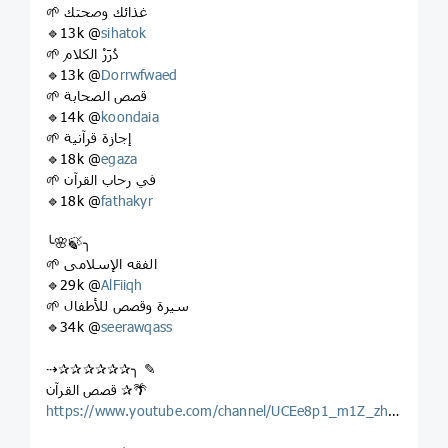
🌱 غذائك وصحتك
🔹13k @
sihatok
🌱 دُرَرْ الكلام
🔹13k @
Dorrwfwaed
🌱 قصص الصحابة
🔹14k @
koondaia
🌱 إجازة قرآنية
🔹18k @
egaza
🌱 في رحاب القرآن
🔹18k @
fathakyr
╰🌸🍃╮
🌱 الفقه الإسلامى
🔹29k @
AlFiiqh
🌱 سيرة وقصص للأطفال
🔹34k @
seerawqass
‏✰ قصص القرآن🌴
https://www.youtube.com/channel/UCEe8p1_m1Z_zhxxFBOuHuTw