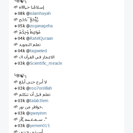
╰🌸🍃╮
🌱 إسلامُنا حيااااه
🔹08k @
islamhayah
🌱 زَّوًّجَةٍُ َ َناجَح
🔹05k @
zoganageha
🌱 مَواعِظْ وَحِكَمْ
🔹04k @
RatelQuraan
🌱 تعلم التجويد
🔹04k @
tagweied
🌱 الاعجاز في القرآن ال
🔹03k @
Scientific_miracle
╰🌸🍃╮
🌱 لا أبرح حتى أبلغ
🔹03k @
roo7onlillah
🌱 تعلم قبل أن تتكلم
🔹03k @
talab3lem
🌱 خواطر من نور.
🔹03k @
qweyinm
🌱 أرζ سـمـﻋـڪ ."
🔹03k @
yemen015
🌱 أسرتي جنتي