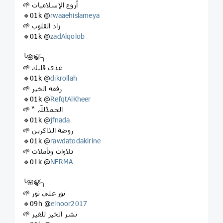
🌱 أروع الإسلاميات
🔹01k @
rwaaehislameya
🌱 زاد القلوب
🔹01k @
zadAlqolob
╰🌸🍃╮
🌱 غذي قلبك
🔹01k @
dikrollah
🌱 رفقة الخير
🔹01k @
RefqtAlKheer
🌱 “ الحمدُللّہ
🔹01k @
jfnada
🌱 روضة الذاكرين
🔹01k @
rawdatodakirine
🌱 تلاوات وتأملات
🔹01k @
NFRMA
╰🌸🍃╮
🌱 نور علي نور
🔹09h @
elnoor2017
🌱 نشر الخير للغير