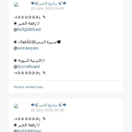
🍁🍃ينابيع الخير 🍃🍁
29 June 2026 04:00
⇢✰✰✰✰✰✰╮ ✎
❀ رفقة الخيرツ
@
RefqtAlKheer
❀ سيرة النبيﷺللأطفال🕊
seerawqass
‏@
❀ التربية النبويةツ
@
Dorrwfwaed
⇢✰✰✰✰✰✰╮ ✎
Читать полностью…
🍁🍃ينابيع الخير 🍃🍁
28 June 2026 00:30
⇢✰✰✰✰✰✰╮ ✎
❀ رفقة الخيرツ
@
RefqtAlKheer