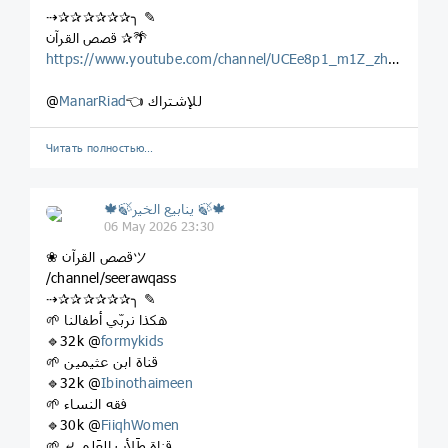
‏✰ قصص القرآن🌴
https://www.youtube.com/channel/UCEe8p1_m1Z_zhxxFBOuHuTw
👈 للإشتراك
ManarRiad
@
Читать полностью…
🍁🍃ينابيع الخير 🍃🍁
06 May 2026 23:30
❀ قصص القرآنツ
/channel/seerawqass
⇢✰✰✰✰✰✰╮ ✎
🌱 هكذا نربّي أطفالنا
🔹32k @
formykids
🌱 قناة ابن عثيمين
🔹32k @
Ibinothaimeen
🌱 فقه النساء
🔹30k @
FiiqhWomen
🌱 ⤶ قناة طَلأب العَلم