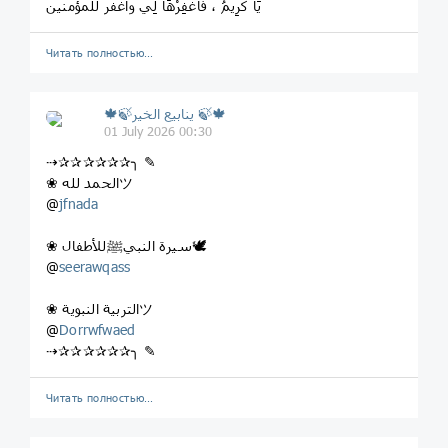
يَا كَرِيمُ ، فَاغْفِرْهَا لِي واغفر للمؤمنين
Читать полностью…
🍁🍃ينابيع الخير 🍃🍁
01 July 2026 00:30
⇢✰✰✰✰✰✰╮ ✎
❀ الحمد للهツ
@
jfnada
❀ سيرة النبيﷺللأطفال🕊
seerawqass
‏@
❀ التربية النبويةツ
@
Dorrwfwaed
⇢✰✰✰✰✰✰╮ ✎
Читать полностью…