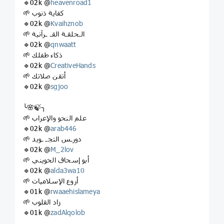
🔹02k @
heavenroad1
🌱 كفاية ذنوب
🔹02k @
Kvaihznob
🌱 الـحلقـة القـ ـرآنية
🔹02k @
qnwaatt
🌱 ذكاء طفلك
🔹02k @
CreativeHands
🌱 أتقن صلاتك
🔹02k @
sgjoo
╰🌸🍃╮
🌱 علم النحو والإعراب
🔹02k @
arab446
🌱 دورـس التجـ ـويد
🔹02k @
M_2lov
🌱 أبو إسحاق الحويني
🔹02k @
alda3wa10
🌱 أروع الإسلاميات
🔹01k @
rwaaehislameya
🌱 زاد القلوب
🔹01k @
zadAlqolob