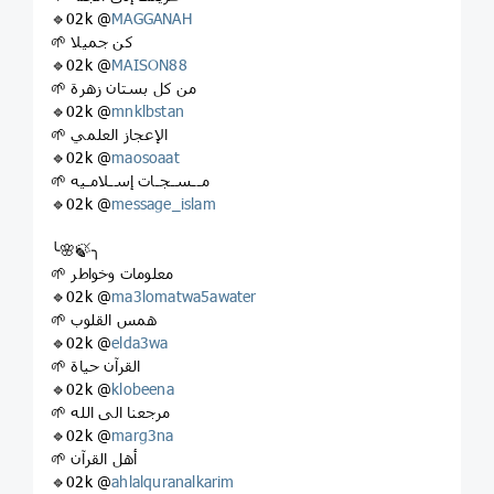
🔹02k @
MAGGANAH
🌱 كن جميلا
🔹02k @
MAISON88
🌱 من كل بستان زهرة
🔹02k @
mnklbstan
🌱 الإعجاز العلمي
🔹02k @
maosoaat
🌱 مــسـجـات إسـلامـيه
🔹02k @
message_islam
╰🌸🍃╮
🌱 معلومات وخواطر
🔹02k @
ma3lomatwa5awater
🌱 همس القلوب
🔹02k @
elda3wa
🌱 القرآن حياة
🔹02k @
klobeena
🌱 مرجعنا الى الله
🔹02k @
marg3na
🌱 أهل القرآن
🔹02k @
ahlalquranalkarim