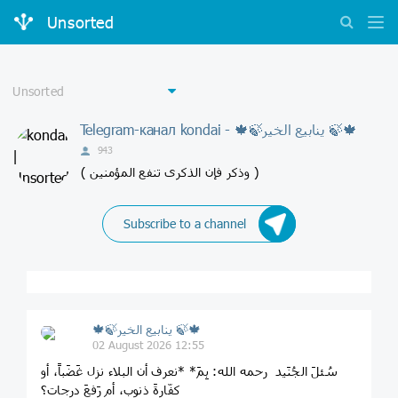
Unsorted
Telegram-канал kondai - 🍁🍃ينابيع الخير 🍃🍁
943
( وذكر فإن الذكرى تنفع المؤمنين )
Subscribe to a channel
🍁🍃ينابيع الخير 🍃🍁
02 August 2026 12:55
سُئلَ الجُنَيد رحمه الله: بِمَ* *نعرف أن البلاء نزل غَضَباً، أو
كفّارةَ ذنوب، أم رَفعَ درجات؟