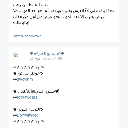
‏قال الحافظ ابن رجب:
‏«هذا يدل على أنّ العيش وطيبه وبرده، إنّما هو بعد الموت. فلا
عيش يطيب إلا بعد الموت، وهو عيش من أمن من عذاب
الله»🌿🌿
Читать полностью…
🍁🍃ينابيع الخير 🍃🍁
25 April 2026 04:00
⇢✰✰✰✰✰✰╮ ✎
❀ خواطر من نورツ
@
qweyinm
❀ سيرة النبيﷺللأطفال🕊
seerawqass
‏@
❀ التربية النبويةツ
@
Dorrwfwaed
⇢✰✰✰✰✰✰╮ ✎