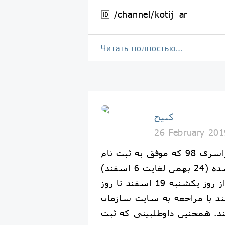
🆔 /channel/kotij_ar
Читать полностью…
کتیج
26 February 201
داوطلبین کنکور سراسری 98 که موفق به ثبت نام
در مهلت تعیین شده (24 بهمن لغایت 6 اسفند)
نشده اند میتوانند از روز یکشنبه 19 اسفند تا روز
به 22 اسفند با مراجعه به سایت سازمان
. همچنین داوطلبینی که ثبت