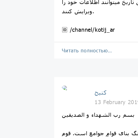
ن تاریخ میتوانند اطلاعات خود را
ویرایش کنند.
🆔 /channel/kotij_ar
Читать полностью…
کتیج
13 February 201
ﺑﺴﻢ رب اﻟﺸﻬﺪاء و اﻟﺼﺪﻳﻘﻴﻦ
گ بنای قوامِ جوامع است. قوم