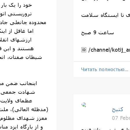
خود را یک بار 
تروریستی اتو
زی تا ایستگاه سلامت
محدوده چانعلی جاده
اما غافل از ای
ساعت 9 صبح
ارزشهای انقل
هستند و این ق
🆔 /channel/kotij_a
شیطان صفتان، اتحا
Читать полностью…
اینجانب ضمن مح
شهادت جمعی از
عظمای ولایت 
کتیج
(مدظله العالی)، ملت 
معزز شهدای مظلوم 
07 Feb
و از بارگاه ایزد من
اری شهرستان فنوج