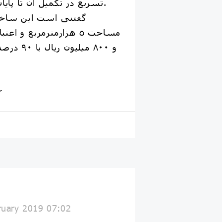
تسريع در تكميل آن تا پايان سالجاري تاكيد كرد.
مساحت ٥ هزارمترمربع و ا
و ٨٠٠ ميلي
r
ruary 2019 07:02