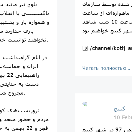
 شده توسط سازمان
بلوچ نیز مانند س
اهواره‌ای از ساعت
ناگسستنی با انقلاب
10 صبح امروز سه شنبه تا ساعت 10 شب شاهد
و همواره یار و پشتیبا
یاری خداوند من
نخواهند توانست خدشه‌ای به این اتحاد وارد نمایند.
🆔 /channel/kotij_a
در ایام گرامیداشت 
ایران و حماسه‌سا
Читать полностью…
راهپ
دست به جنایتی د
مجروح شدن تعدادی از فرزندان ملت شد.
کتیج
تروریست‌های کور
10 Feb
مردم و حضور متحد و 
فجر و 22 بهمن