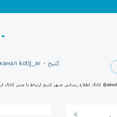
Telegram-канал kotij_ar - کتیج
ی شهر کتیج ارتباط با مدیر کانال از طریق لینک زیر @abed_r