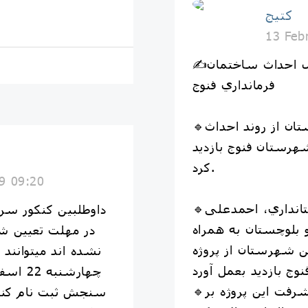
کتیج
13 Feb
✍️بازديد استاندار از پروژه در حال احداث ساختمان
فرمانداري فنوج
🔹استاندار سيستان و بلوچستان از روند احداث
هرستان فنوج بازديد
كرد.
9 09:20
🔹به گزارش روابط عمومي استانداري، احمدعلی
 بلوچستان به همراه
ين شهرستان از پروژه
چهارشن
🔹وی ضمن بررسي روند پيشرفت اين پروژه بر
سنجش ثبت نام کنند