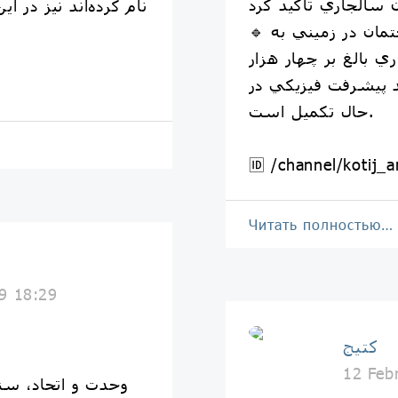
نام کرده‌اند نیز در ای
🔹 گفتنی است اين ساختمان در زميني به
عتباري بالغ بر چهار هزار
ون ريال با ٩٠ درصد پيشرفت فيزيكي در
حال تكميل است.
🆔 /channel/kotij_a
Читать полностью…
9 18:29
کتیج
12 Feb
وحدت و اتحاد، سن