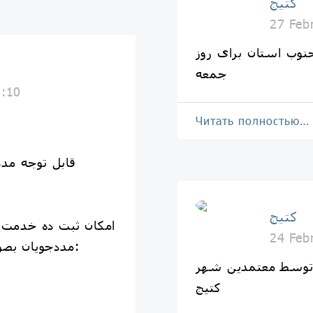
کتیج
27 Feb
نوب استان برای روز
جمعه
6:10
Читать полностью…
قابل توجه مدد
کتیج
امکان ثبت ده خدمت ا
24 Feb
مددجویان بصورت اینترنتی فراهم شده است:
توسط معتمدین شهر
کتیج