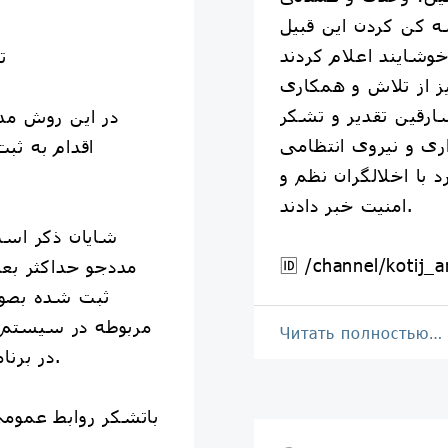
ه کن کردن این قبیل
۰
ز از تلاش و همکاری
سارقین تقدیر و تشکر
در این روش مدد
ری و نیروی انتظامی
د با اخلالگران نظم و
امنیت خبر دادند.
شایان ذکر اس
🆔 /channel/kotij_a
مددجو حداکثر بع
ثبت شده بصور
مربوطه در سیستم 
Читать полностью…
در برنامه بررسی و اقدام قرار میگیرند.
باتشکر روابط عمومی