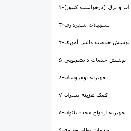
ت آب و برق (درخواست کنتور)
۳-تسهیلات شهرداری
۴-پوسش خدمات دانش آموزی
۵-پوشش خدمات دانشجویی
۶-جهیزیه نوعروسان
۷-کمک هزینه پسران
۸-جهیزیه ازدواج مجدد بانوان
۹-خدمات نظام وظیفه