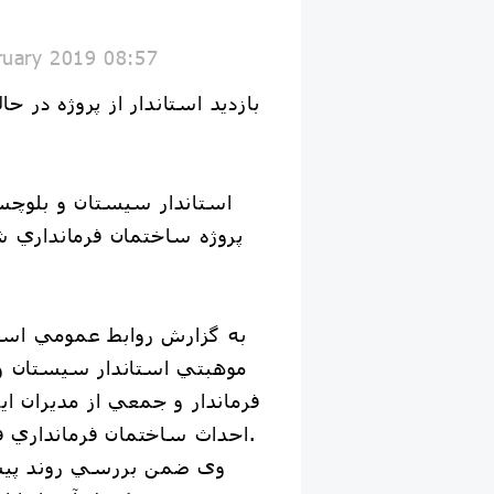
ruary 2019 08:57
پروژه ساختمان فرمانداري ش
موهبتي استاندار سيستان و
فرماندار و جمعي از مديران ا
احداث ساختمان فرمانداري فنوج بازديد بعمل آورد.