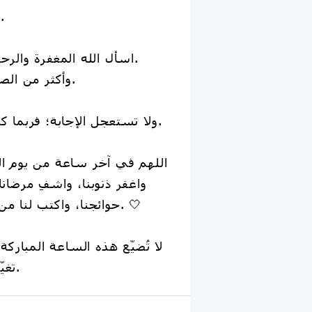
🤲 ادعُ لنفسك وأهلك.
🤲 اسأل الله المغفرة والرحمة والعفو والعافية.
🤲 وأكثر من الصلاة على النبي ﷺ.
ولا تستعجل الإجابة؛ فربما كان تأخيرها عين الخير.
اللهم في آخر ساعة من يوم الج
واغفر ذنوبنا، واشفِ مرضانا،
حوائجنا، واكتب لنا من الخير فوق ما نتمنى. 🤍
تغيّر بها شيئًا في حياتك.