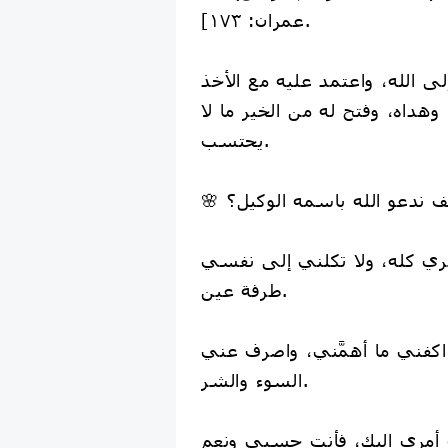
عمران: ١٧٣].
لى الله، واعتمد عليه مع الأخذ
 وهداه، وفتح له من الخير ما لا
يحتسب.
كيف ندعو الله باسمه الوكيل؟
 أمري كله، ولا تكلني إلى نفسي
طرفة عين.
 اكفني ما أهمَّني، واصرف عني
السوء والشر.
 أمري إليك، فأنت حسبي ونعم