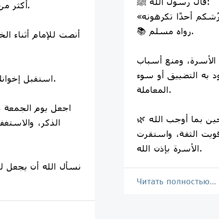
قال رسول الله ﷺ:
🤲 أكثر من الدعاء، وتحرَّ ساعة الإجابة.
📚 رواه مسلم.
لأسرة، ومنع أسباب
 به التضييق أو سوء
😊 استقبل إخوانك بوجهٍ طلق، وأفشِ السلام.
المعاملة.
🌿 إذا قام كل واحدٍ من الزوجين بما أوجب الله
الذكر، والاستغف
ويت الثقة، واستقرت
الأسرة بإذن الله.
Читать полностью…