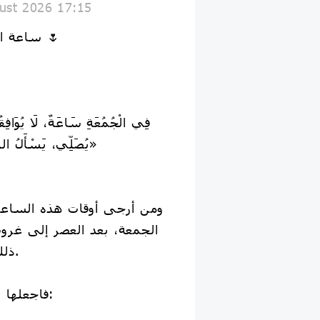
ust 2026 17:15
💥 ساعة الإجابة يوم الجمعة 🌷
يُصَلِّي، يَسْأَلُ اللهَ خَيْرًا، إِلَّا أَعْطَاهُ إِيَّاهُ»
ومن أرجى أوقات هذه الساعة
الجمعة، بعد العصر إلى غر
ذلك جمع من أهل العلم.
🌿 فاجعلها ساعة دعاء وإلحاح: