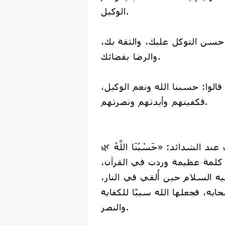
الوكيل.
 حسن التوكل عليك، والثقة بك،
والرضا بقضائك.
الوا: حسبنا الله ونعم الوكيل،
فكفيتهم وأيدتهم ونصرتهم.
🌿 ومن أعظم ما يقال عند الشدائد: «حَسْبُنَا اللَّهُ
 وهي كلمة عظيمة وردت في القرآن،
يه السلام حين أُلقي في النار،
ابه، فجعلها الله سببًا للكفاية
والنصر.