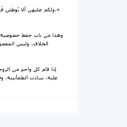
«ولكم عليهن ألا يُوطئن فُرُشكم أحدًا تكرهونه.»
وهذا من باب حفظ خصوصية ا
الخلاف، وليس المقصود
عليه، سادت الطمأنينة، وق