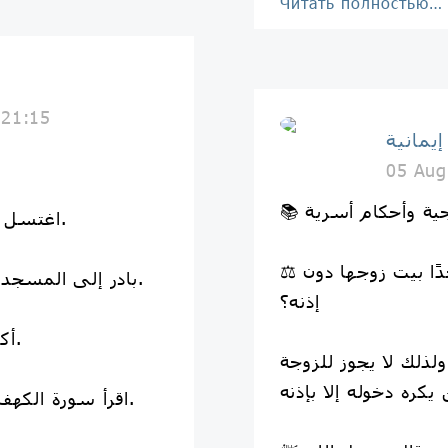
Читать полностью…
 21:15
يمانية
05 Aug
وجية وأحكام أسرية
✨ اغتسل وتطيّب، والبس أحسن ثيابك.
⚖️ هل يجوز للزوجة أن تُدخل أحدًا بيت زوجها دون
🕌 بادر إلى المسجد مبكرًا، وامشِ بسكينة ووقار.
إذنه؟
🤍 أكثر من الصلاة على النبي ﷺ.
لذلك لا يجوز للزوجة
📖 اقرأ سورة الكهف؛ فهي نورٌ ما بين الجمعتين.