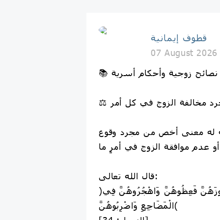
قطوف إيمانية
07 August 2026
📚 نصائح زوجية وأحكام أسرية
ه له معنى أخص من مجرد وقوع
قال الله تعالى:
﴿وَاللَّاتِي تَخَافُونَ نُشُوزَهُنَّ فَعِظُوهُنَّ وَاهْجُرُوهُنَّ فِي
الْمَضَاجِعِ وَاضْرِبُوهُنَّ﴾
[النساء: 34].