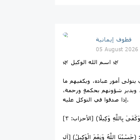
قطوف إيمانية
05 August 2026
🌿 اسم الله الوكيل 🌿
 يتولى أمور عباده، ويكفيهم ما
 ويدبر شؤونهم بحكمةٍ ورحمة،
إذا صدقوا في التوكل عليه.
ْبُنَا اللَّهُ وَنِعْمَ الْوَكِيلُ﴾ [آل