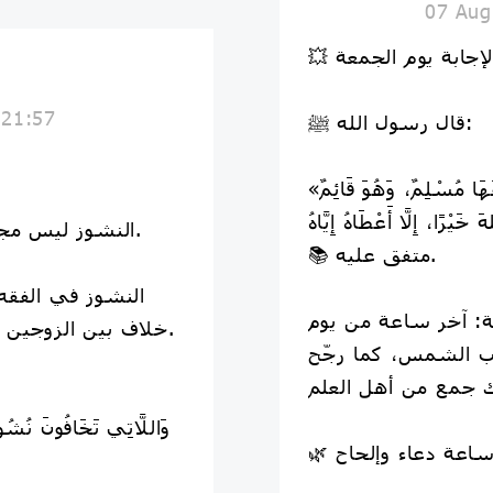
07 Aug
 21:57
قال رسول الله ﷺ:
«فِي الْجُمُعَةِ سَاعَةٌ، لَا يُوَافِقُهَا مُسْلِمٌ، وَهُوَ قَائِمٌ
⚖️ النشوز ليس مجرد مخالفة الزوج في كل أمر.
📚 متفق عليه.
النشوز في الفق
: آخر ساعة من يوم
خلاف بين الزوجين أو عدم موافقة الزوج في أمرٍ ما.
وب الشمس، كما رجّح