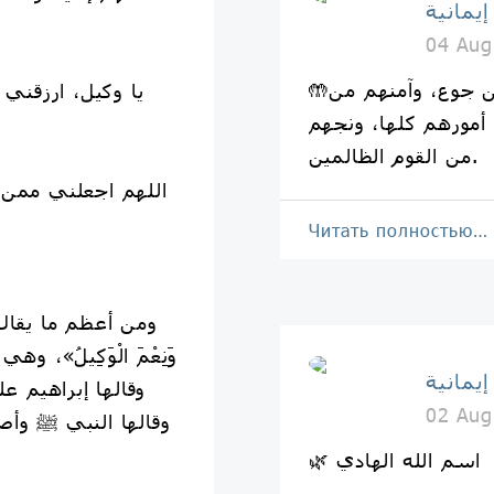
يمانية
04 Aug
🤲اللهمَّ أطعم أهلنا في غزة من جوع، وآمنهم من
يا وكيل، ارزقني
ِر أمورهم كلها، ونجهم
من القوم الظالمين.
اللهم اجعلني ممن ق
Читать полностью…
وَنِعْمَ الْوَكِيلُ»،
يمانية
وقالها إبراهيم عل
02 Aug
وقالها النبي ﷺ وأصح
🌿 اسم الله الهادي