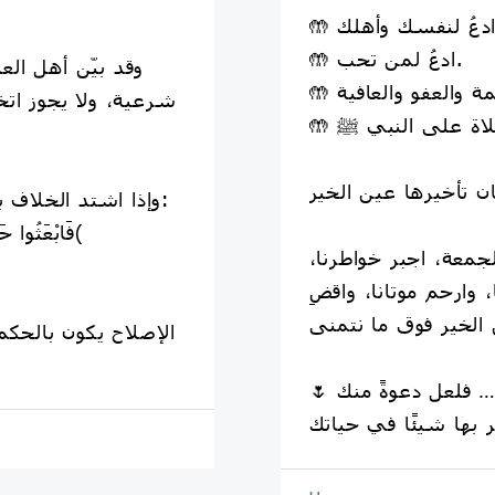
🤲 ادعُ لمن تحب.
وقد بيّن أهل الع
شرعية، ولا يجوز اتخاذ
🌿 وإذا اشتد الخلاف بين الزوجين، قال الله تعالى:
﴿فَابْعَثُوا حَكَمًا مِنْ أَهْلِهِ وَحَكَمًا مِنْ أَهْلِهَا﴾
معة، اجبر خواطرنا،
 وارحم موتانا، واقضِ
🌷 لا تُضيّع هذه الساعة المباركة… فلعل دعوةً منك