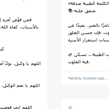
📚 متفق عليه.
فمن فوَّض أمره إ
ًا بالخير، بعيدًا عن
بالأسباب، كفاه الله،
صوت، فإن حسن الخلق
🌸 
🌿 البيت الذي تُسمع فيه الكلمات الطيبة... تسكن
فيه القلوب.
اللهم يا وكيل، تولَّ
Читать полностью…
اللهم يا نعم الوكيل،
اللهم إني فوضت