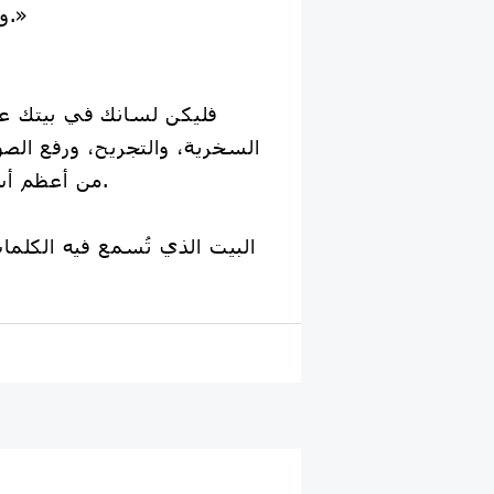
«والكلمة الطيبة صدقة.»
فليكن لسانك في بيتك عامر
السخرية، والتجريح، ورفع ال
من أعظم أسباب استقرار الأسرة.