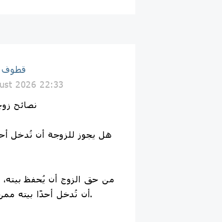
قطوف إ
ust 2026 22:33
📚 نصائح ز
من حق الزوج أن يُحفظ بيته، و
أن تُدخل أحدًا بيته ممن يكره دخوله إلا بإذنه.