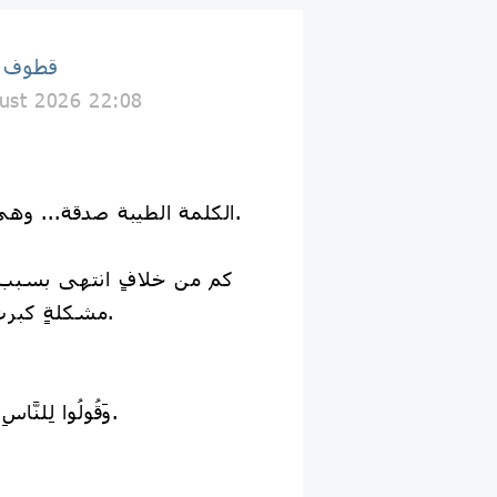
قطوف إ
ust 2026 22:08
🌱 الكلمة الطيبة صدقة... وهي أولى داخل بيتك.
كم من خلافٍ انتهى بسبب 
مشكلةٍ كبرت بسبب كلمةٍ قاسية.
﴿وَقُولُوا لِلنَّاسِ حُسْنًا﴾ [البقرة: 83].