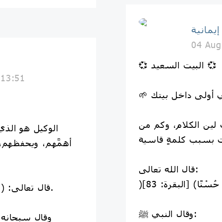
يمانية
04 Aug
💞 البيت السعيد 💞
 13:51
لين الكلام، وكم من
الوكيل هو الذي
أهمَّهم، ويحفظهم،
قال الله تعالى:
قال تعالى: ﴿وَكَفَىٰ بِاللَّهِ وَكِيلًا﴾ [الأحزاب: ٣].
وقال النبي ﷺ:
وقال سبحانه: ﴿حَس