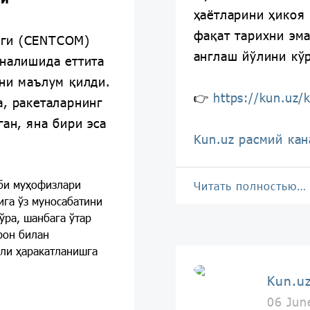
ҳаётларини ҳикоя 
фақат тарихни эма
иги (CENTCOM)
англаш йўлини кўр
ўналишида еттита
ини маълум қилди.
👉
https://kun.uz/
, ракеталарнинг
ган, яна бири эса
Kun.uz расмий кан
би муҳофизлари
Читать полностью…
га ўз муносабатини
ўра, шанбага ўтар
рон билан
али ҳаракатланишга
Kun.u
06 Jun