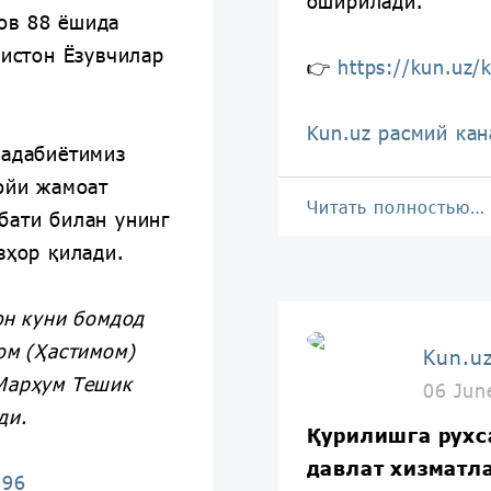
оширилади.
ов 88 ёшида
кистон Ёзувчилар
👉
https://kun.uz/
Kun.uz расмий кан
 адабиётимиз
дойи жамоат
Читать полностью…
бати билан унинг
зҳор қилади.
юн куни бомдод
ом (Ҳастимом)
Kun.u
Марҳум Тешик
06 Jun
ди.
Қурилишга рухс
давлат хизматл
896