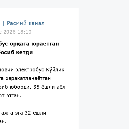
z | Расмий канал
e 2026 18:10
бус орқага юраётган
босиб кетди
новчи электробус Қўйлиқ
а ҳаракатланаётган
риб юборди. 35 ёшли аёл
т этган.
тажга эга 32 ёшли
ан.