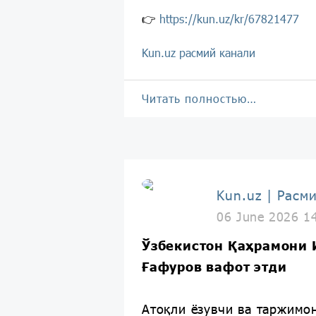
👉
https://kun.uz/kr/67821477
Kun.uz расмий канали
Читать полностью…
Kun.uz | Расм
06 June 2026 1
Ўзбекистон Қаҳрамони
Ғафуров вафот этди
Атоқли ёзувчи ва таржимон