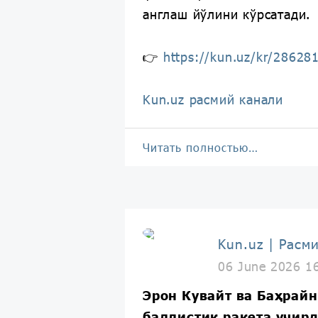
англаш йўлини кўрсатади.
👉
https://kun.uz/kr/28628
Kun.uz расмий канали
Читать полностью…
Kun.uz | Расм
06 June 2026 1
Эрон Кувайт ва Баҳрайн
баллистик ракета учир