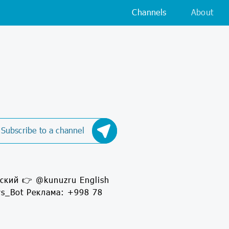
Channels
About
Subscribe to a channel
ский 👉 @kunuzru English
s_Bot Реклама: +998 78