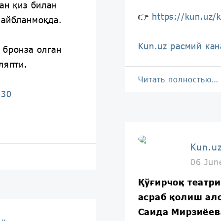
ан қиз билан
👉
https://kun.uz/
 айбланмоқда.
Kun.uz расмий кан
 бронза олган
ляпти.
Читать полностью…
530
Kun.u
06 Jun
Қўғирчоқ театр
асраб қолиш ало
Саида Мирзиёев