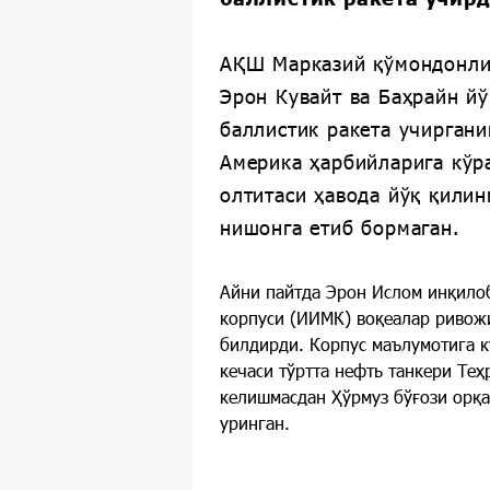
АҚШ Марказий қўмондонл
Эрон Кувайт ва Баҳрайн й
баллистик ракета учирган
Америка ҳарбийларига кўра
олтитаси ҳавода йўқ қилин
нишонга етиб бормаган.
Айни пайтда Эрон Ислом инқило
корпуси (ИИМК) воқеалар ривожи
билдирди. Корпус маълумотига к
кечаси тўртта нефть танкери Теҳ
келишмасдан Ҳўрмуз бўғози орқ
уринган.