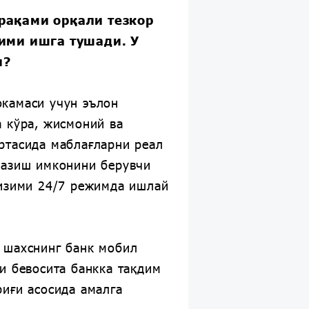
рақами орқали тезкор
ими ишга тушади. У
и?
камаси учун эълон
а кўра, жисмоний ва
ртасида маблағларни реал
казиш имконини берувчи
тизими 24/7 режимда ишлай
 шахснинг банк мобил
и бевосита банкка тақдим
иғи асосида амалга