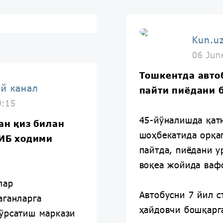
Kun.u
06 Jun
Тошкентда авто
ий канал
пайти пиёдани 
9:15
45-йўналишда қат
ан қиз билан
шоҳбекатида орқаг
ИИБ ходими
пайтда, пиёдани у
воқеа жойида вафо
лар
Автобусни 7 йил с
аганларга
ҳайдовчи бошқарг
ўрсатиш маркази