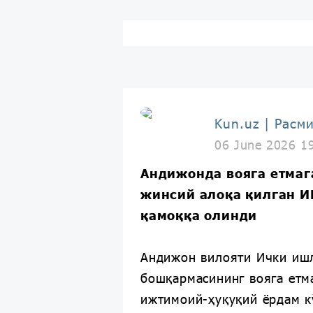
Kun.uz | Расм
06 June 2026 1
Андижонда вояга етмаг
жинсий алоқа қилган 
қамоққа олинди
Андижон вилояти Ички иш
бошқармасининг вояга етм
ижтимоий-ҳуқуқий ёрдам к