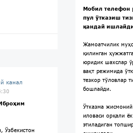
Мобил телефон 
пул ўтказиш тиз
қандай ишлайд
Жамоатчилик муҳо
қилинган ҳужжатг
юридик шахслар ў
вақт режимида ўт
тезкор тўловлар 
ий канал
бошлайди.
4:30
 Иброҳим
Ўтказма жисмоний
иловаси орқали ёк
этиладиган топшир
, Ўзбекистон