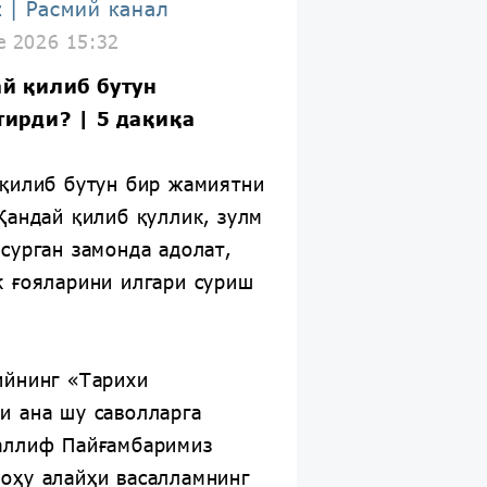
z | Расмий канал
e 2026 15:32
й қилиб бутун
ирди? | 5 дақиқа
 қилиб бутун бир жамиятни
Қандай қилиб қуллик, зулм
сурган замонда адолат,
к ғояларини илгари суриш
ийнинг «Тарихи
и ана шу саволларга
аллиф Пайғамбаримиз
оҳу алайҳи васалламнинг