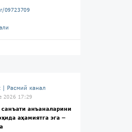
kr/09723709
али
z | Расмий канал
e 2026 17:29
и санъати анъаналарини
ҳида аҳамиятга эга –
а