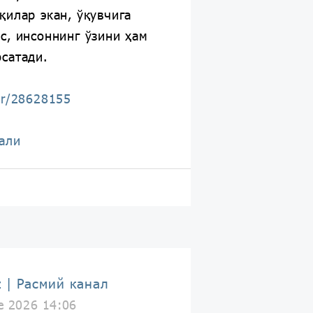
қилар экан, ўқувчига
с, инсоннинг ўзини ҳам
сатади.
kr/28628155
али
z | Расмий канал
e 2026 14:06