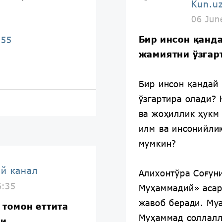
Kun.u
06 Jun
Бир инсон қанда
155
жамиятни ўзгарт
Бир инсон қандай
ўзгартира олади? 
ва жоҳиллик ҳукм 
илм ва инсонийли
мумкин?
ий канал
Алихонтўра Соғун
6:35
Муҳаммадий» асар
жавоб беради. Му
 томон еттита
Муҳаммад соллалл
ди