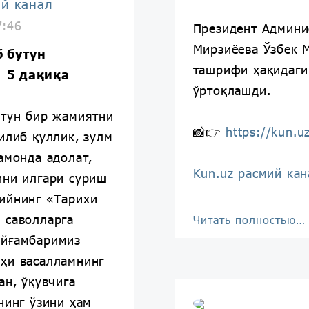
ий канал
7:46
Президент Админи
Мирзиёева Ўзбек 
 бутун
ташрифи ҳақидаги
 5 дақиқа
ўртоқлашди.
утун бир жамиятни
📸👉
https://kun.u
илиб қуллик, зулм
амонда адолат,
Kun.uz расмий кан
ини илгари суриш
ийнинг «Тарихи
 саволларга
Читать полностью…
айғамбаримиз
ҳи васалламнинг
ан, ўқувчига
нинг ўзини ҳам