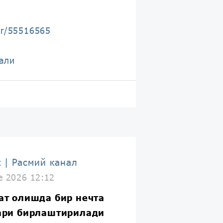
kr/55516565
али
z | Расмий канал
e 2026 12:12
ат олишда бир нечта
ари бирлаштирилади