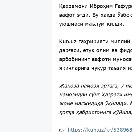
Қаҳрамони Иброҳим Ғафур
вафот этди. Бу ҳақда Ўзбе
уюшмаси маълум қилди.
Kun.uz таҳририяти миллий
дарғаси, етук олим ва фи
арбобининг вафоти муноса
яқинларига чуқур таъзия и
Жаноза намози эртага, 7 и
намозидан сўнг Ҳазрати им
жоме масжидида ўқилади. 
қопқа қабристонига қўйила
👉
https://kun.uz/kr/53896