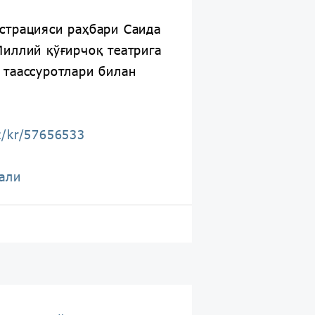
страцияси раҳбари Саида
Миллий қўғирчоқ театрига
 таассуротлари билан
z/kr/57656533
али