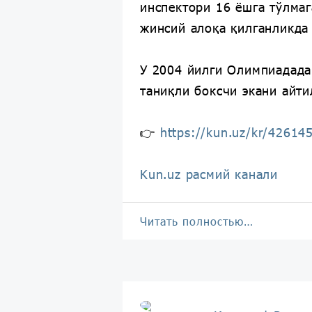
инспектори 16 ёшга тўлмаг
жинсий алоқа қилганликда
У 2004 йилги Олимпиадада
таниқли боксчи экани айти
👉
https://kun.uz/kr/42614
Kun.uz расмий канали
Читать полностью…