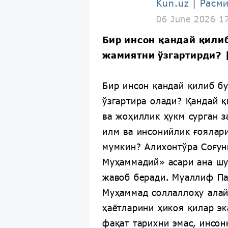
Kun.uz | Расм
06 June 2026 1
Бир инсон қандай қилиб
жамиятни ўзгартирди? |
Бир инсон қандай қилиб б
ўзгартира олади? Қандай қ
ва жоҳиллик ҳукм сурган з
илм ва инсонийлик ғоялар
мумкин? Алихонтўра Соғун
Муҳаммадий» асари ана шу
жавоб беради. Муаллиф П
Муҳаммад соллаллоҳу алай
ҳаётларини ҳикоя қилар эк
фақат тарихни эмас, инсон