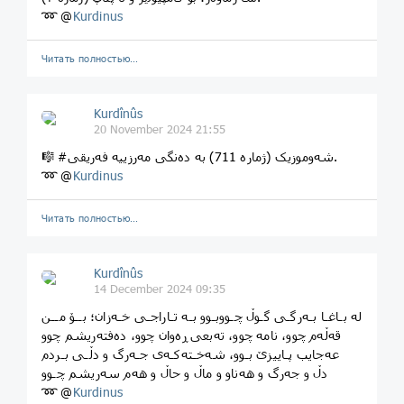
➿ @
Kurdinus
Читать полностью…
Kurdînûs
20 November 2024 21:55
🎼 #شەوموزیک (ژماره 711) بە دەنگی مەرزییە فەریقی.
➿ @
Kurdinus
Читать полностью…
Kurdînûs
14 December 2024 09:35
لە بـاغـا بـەرگـی گـوڵ چـووبـوو بـە تـاراجـی خـەزان؛ بــۆ مــن
قەڵەم چوو، نامە چوو، تەبعی ڕەوان چوو، دەفتەریشم چوو
عەجایب پـاییزێ بـوو، شەخـتەکـەی جـەرگ و دڵـی بـردم
دڵ و جەرگ و هەناو و ماڵ و حاڵ و هەم سەریشم چـوو
➿ @
Kurdinus