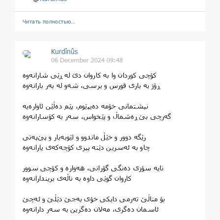
Читать полностью…
Kurdînûs
06 December 2024 09:48
کۆچی کوردان وا بە کاروان دێ لە ڕێی شارانەوە
ڕۆژ بە باری قورس و برسی، شەو لە بەر بارانەوە
نیشتمانی خۆمە دەیپێوم، پێم دەڵێن ئاوارەیە
گەرچی بێ ڕەشماڵ و پێخواس، سەر بە کۆسارانەوە
رێگە دوور و خێڵ ماندوو و لێوبەبار و پێ‌پەتی
چاو بە ئەسرین دێنە پیری کۆچەکەی یارانەوە
نایە سۆزی دەنگی گۆرانی، هەوارە و کۆچی سوور
کاروان گوێی داوە بە ناڵەی بریندارانەوە
بۆ مناڵێ تەرمی دایکی خۆی بەجێ دێڵێ و ئەچێ
ئاسمان دەگری، مەلان دەگرین بە سەر دارانەوە