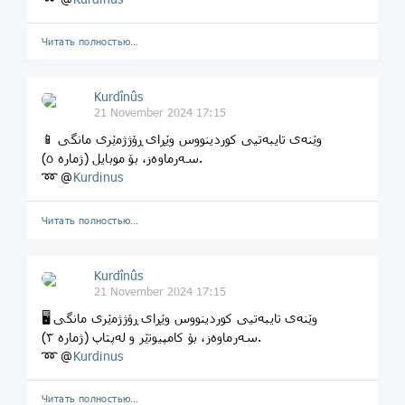
Читать полностью…
Kurdînûs
21 November 2024 17:15
📱 وێنەی تایبەتیی کوردینووس وێڕای ڕۆژژمێری مانگی
سەرماوەز، بۆ موبایل (ژماره ٥).
➿ @
Kurdinus
Читать полностью…
Kurdînûs
21 November 2024 17:15
🖥 وێنەی تایبەتیی کوردینووس وێڕای ڕۆژژمێری مانگی
سەرماوەز، بۆ کامپیوتێر و لەپتاپ (ژماره ٣).
➿ @
Kurdinus
Читать полностью…