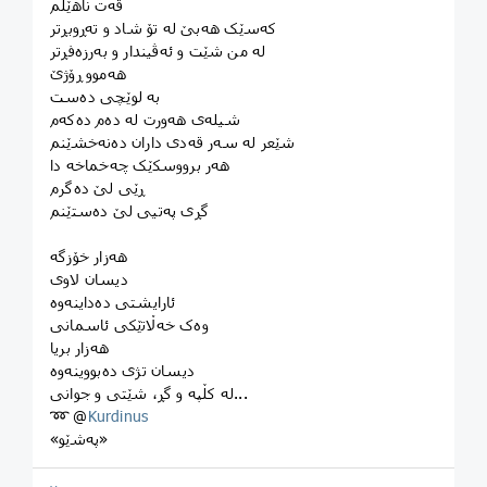
قەت ناهێڵم
کەسێک هەبێ لە تۆ شاد و تەڕوبڕتر
لە من شێت و ئەڤیندار و بەرزەفڕتر
هەموو ڕۆژێ
بە لوێچی دەست
شیلەی هەورت لە دەم دەکەم
شێعر لە سەر قەدی داران دەنەخشێنم
هەر برووسکێک چەخماخە دا
ڕێی لێ دەگرم
گڕی پەتیی لێ دەستێنم
هەزار خۆزگە
دیسان لاوی
ئارایشتی دەداینەوە
وەک خەڵاتێکی ئاسمانی
هەزار بریا
دیسان تژی دەبووینەوە
لە کڵپە و گڕ، شێتی و جوانی...
➿ @
Kurdinus
«پەشێو»