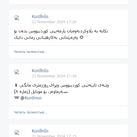
Kurdînûs
21 November 2024 17:20
تکایە بە بڵاوکردنەوەیان یارمەتیی کوردینووس بدەن بۆ
پەرەپێدانی بەکارهێنانی زمانی دایک 🌻
Читать полностью…
Kurdînûs
21 November 2024 17:16
📱 وێنەی تایبەتیی کوردینووس وێڕای ڕۆژژمێری مانگی
سەرماوەز، بۆ موبایل (ژماره ٨).
➿ @
Kurdinus
Читать полностью…
Kurdînûs
21 November 2024 17:15