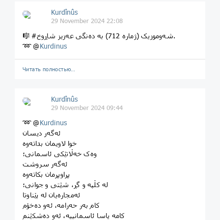
Kurdînûs
29 November 2024 22:08
🎼 #شەوموزیک (ژماره 712) بە دەنگی عەزیز شاڕوخ.
➿ @
Kurdinus
Читать полностью…
Kurdînûs
29 November 2024 09:44
➿ @
Kurdinus
ئەگەر دیسان
خوا لاویمان بداتەوە
وەک خەڵاتێکی ئاسمانی؛
ئەگەر سروشت
پڕاوپڕمان بکاتەوە
لە کڵپە و گڕ، شێتی و جوانی؛
ئەمجارەیان لە پێناوتا
کام بەر حەرامە، ئەو دەخۆم
کامە یاسا ئاسمانییە، ئەو دەشکێنم