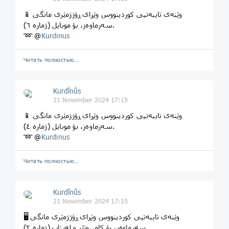
📱 وێنەی تایبەتیی کوردینووس وێڕای ڕۆژژمێری مانگی
سەرماوەز، بۆ موبایل (ژماره ٦).
➿ @
Kurdinus
Читать полностью…
Kurdînûs
21 November 2024 17:15
📱 وێنەی تایبەتیی کوردینووس وێڕای ڕۆژژمێری مانگی
سەرماوەز، بۆ موبایل (ژماره ٤).
➿ @
Kurdinus
Читать полностью…
Kurdînûs
21 November 2024 17:15
🖥 وێنەی تایبەتیی کوردینووس وێڕای ڕۆژژمێری مانگی
سەرماوەز، بۆ کامپیوتێر و لەپتاپ (ژماره ٢).