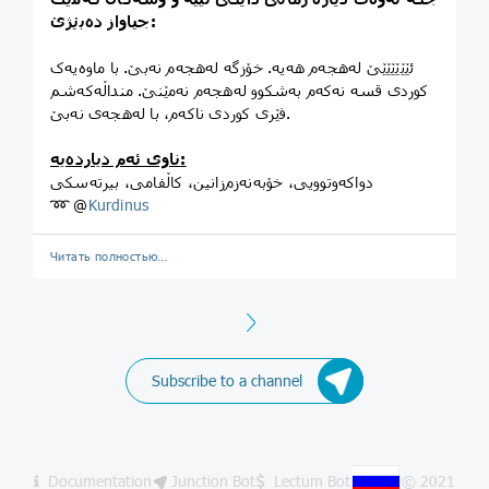
جیاواز دەبێژێ:
ئێێێێێێێ لەهجەم هەیە. خۆزگە لەهجەم نەبێ. با ماوەیەک
کوردی قسە نەکەم بەشکوو لەهجەم نەمێنێ. منداڵەکەشم
فێری کوردی ناکەم، با لەهجەی نەبێ.
ناوی ئەم دیاردەیە:
دواکەوتوویی، خۆبەنەزم‌زانین، کاڵفامی، بیرتەسکی
➿ @
Kurdinus
Читать полностью…
Next
Subscribe to a channel
Documentation
Junction Bot
Lectum Bot
© 2021