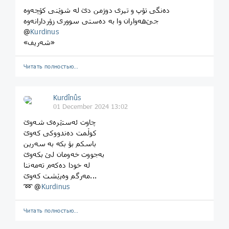
دەنگی تۆپ و تیری دوژمن دێ لە شوێنی کۆچەوە
جێ‌هەواران وا بە دەستی سووری زۆردارانەوە
@
Kurdinus
«شەریف»
Читать полностью…
Kurdînûs
01 December 2024 13:02
چاوت ئەستێرەی شەوێ
کوڵمت دەندووکی کەوێ
باسکم بۆ بکە بە سەرین
بەجووت خەومان لێ بکەوێ
لە خودا دەکەم تەمەننا
مەرگم وەپێشت کەوێ...
➿ @
Kurdinus
Читать полностью…