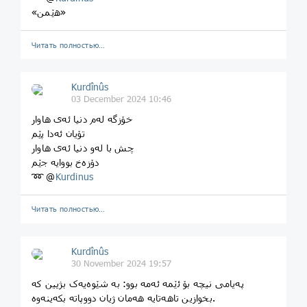
«هێمن»
Читать полностью…
Kurdînûs
03 December 2024 10:46
خۆزگە لەم دنیا ئەی هاوار
تۆیان ئەدا پێم
چش با لەو دنیا ئەی هاوار
دۆزەخ بووایە جێم
➿ @
Kurdinus
Читать полностью…
Kurdînûs
30 November 2024 19:57
پەیامی نیچە بۆ ئێمە ئەمە بوو: بە شێوەیەک بژیین کە
بخوازین تاهەتایە هەمان ژیان دووپاتە بکەینەوە.