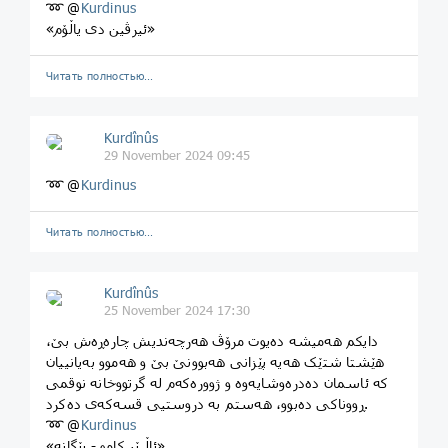
➿ @
Kurdinus
«ئیرڤین دی یاڵۆم»
Читать полностью…
Kurdînûs
29 November 2024 09:45
➿ @
Kurdinus
Читать полностью…
Kurdînûs
25 November 2024 17:30
دایکم هەمیشە دەیوت مرۆڤ هەرچەندیش چارەڕەش بێ،
هێشتا شتێک هەیە پێزانی هەبوونێ بێ و هەموو بەیانییان
کە ئاسمان دەدرەوشایەوە و ژوورەکەم لە گرتووخانە نوقمی
ڕووناکی دەبوو، هەستم بە دروستیی قسەکەی دەکرد.
➿ @
Kurdinus
«ئاڵبێر کامو - بێگانە»