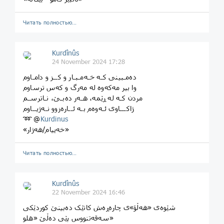
Читать полностью…
Kurdînûs
24 November 2024 17:28
دەمـبینی کـە خـەمـبـار و کــز و دامـاوم
وا بیر مەکەوە لە مەرگ و کەس ترساوم
مردن کـە لە ڕێمە، هـەر دەبـێ، نـاترسـم
ژاکـــاوی ئـەوەم بـە ئــارەزوو نـەژیــاوم
➿ @
Kurdinus
«خەییام/هەژار»
Читать полностью…
Kurdînûs
22 November 2024 16:46
شێوەی «هەڵۆ»ی چارەڕەش کاتێک دەبینێ کوردێکی
سەقەتنووس پێی دەڵێ «هلو»