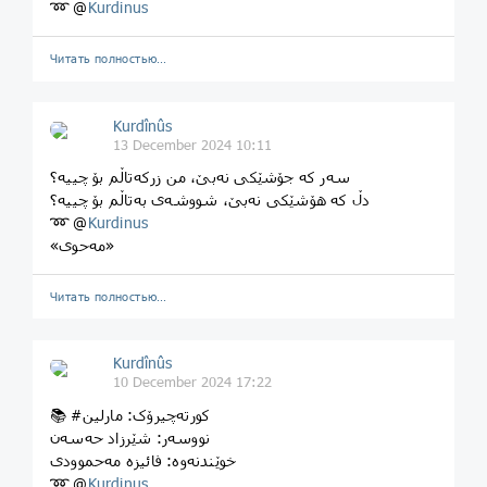
➿ @
Kurdinus
Читать полностью…
Kurdînûs
13 December 2024 10:11
سەر کە جۆشێکی نەبێ، من زرکەتاڵم بۆ چییە؟
دڵ کە هۆشێکی نەبێ، شووشەی بەتاڵم بۆ چییه؟
➿ @
Kurdinus
«مەحوی»
Читать полностью…
Kurdînûs
10 December 2024 17:22
📚 #کورتەچیرۆک: مارلین
نووسەر: شێرزاد حەسەن
خوێندنەوە: فائیزە مەحموودی
➿ @
Kurdinus