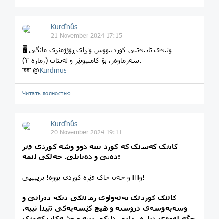
Kurdînûs
21 November 2024 17:15
🖥 وێنەی تایبەتیی کوردینووس وێڕای ڕۆژژمێری مانگی
سەرماوەز، بۆ کامپیوتێر و لەپتاپ (ژماره ٢).
➿ @
Kurdinus
Читать полностью…
Kurdînûs
20 November 2024 19:11
کاتێک کەسێک کە کورد نییە دوو وشە کوردی فێر
دەبێ و دەیانڵێ. خەڵکی ئێمە:
وااااااو چەن چاک فێرە کوردی بووە! بژییییی!
کاتێک کوردێک بەتەواوی زمانێکی دیکە دەزانێ و
وشەبەوشەی دروستە و هیچ کێشەیەکی تێیدا نییە،
جگه لەوەی دیارە زمانی دایکی نییە و وشەکان کەمێک