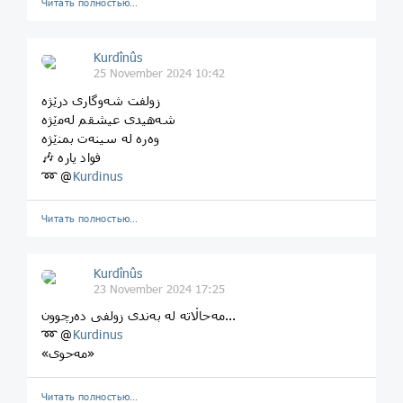
Читать полностью…
Kurdînûs
25 November 2024 10:42
زولفت شەوگاری درێژە
شەهیدی عیشقم لەمێژە
وەرە لە سینەت بمنێژە
🎶 فواد یاره
➿ @
Kurdinus
Читать полностью…
Kurdînûs
23 November 2024 17:25
مەحاڵاتە لە بەندی زولفی دەرچوون...
➿ @
Kurdinus
«مەحوی»
Читать полностью…