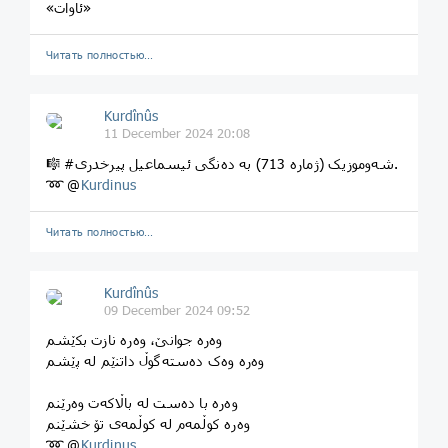
«ئاوات»
Читать полностью…
Kurdînûs
11 December 2024 20:08
🎼 #شەوموزیک (ژماره 713) بە دەنگی ئیسماعیل پیرخدری.
➿ @
Kurdinus
Читать полностью…
Kurdînûs
09 December 2024 09:52
وەرە جوانێ، وەرە نازت بکێشم
وەرە وەک دەستەگوڵ داتنێم لە پێشم
وەرە با دەست لە باڵاکەت وەرێنم
وەرە کوڵمەم لە کوڵمەی تۆ خشێنم
➿ @
Kurdinus