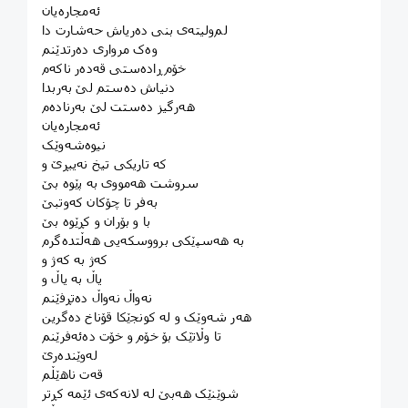
ئەمجارەیان
لم‌ولیتەی بنی دەریاش حەشارت دا
وەک مرواری دەرتدێنم
خۆم ڕادەستی قەدەر ناکەم
دنیاش دەستم لێ بەربدا
هەرگیز دەستت لێ بەرنادەم
ئەمجارەیان
نیوەشەوێک
کە تاریکی تیخ نەیبڕێ و
سروشت هەمووی بە پێوە بێ
بەفر تا چۆکان کەوتبێ
با و بۆران و کڕێوە بێ
بە هەسپێکی برووسکەیی هەڵتدەگرم
کەژ بە کەژ و
یاڵ بە یاڵ و
نەواڵ نەواڵ دەتڕفێنم
هەر شەوێک و لە کونجێکا قۆناخ دەگرین
تا وڵاتێک بۆ خۆم و خۆت دەئەفرێنم
لەوێندەرێ
قەت ناهێڵم
شوێنێک هەبێ لە لانەکەی ئێمە کڕتر