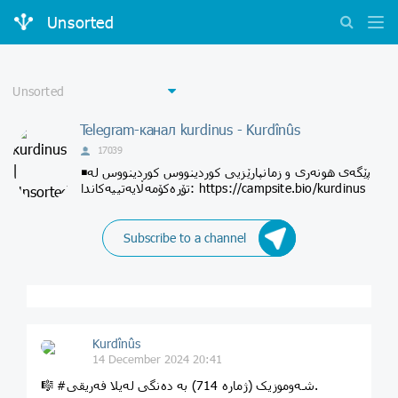
Unsorted
Telegram-канал kurdinus - Kurdînûs
17039
◾پێگەی هونەری و زمانپارێزیی کوردینووس کوردینووس لە
تۆڕەکۆمەڵایەتییەکاندا: https://campsite.bio/kurdinus
Subscribe to a channel
Kurdînûs
14 December 2024 20:41
🎼 #شەوموزیک (ژماره 714) بە دەنگی لەیلا فەریقی.