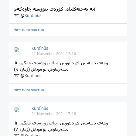
بە تەختەکلیلی کوردی بنووسە چاوەکەم!
➿ @
Kurdinus
Читать полностью…
Kurdînûs
21 November 2024 17:16
📱 وێنەی تایبەتیی کوردینووس وێڕای ڕۆژژمێری مانگی
سەرماوەز، بۆ موبایل (ژماره ٩).
➿ @
Kurdinus
Читать полностью…
Kurdînûs
21 November 2024 17:16
📱 وێنەی تایبەتیی کوردینووس وێڕای ڕۆژژمێری مانگی
سەرماوەز، بۆ موبایل (ژماره ٧).
➿ @
Kurdinus