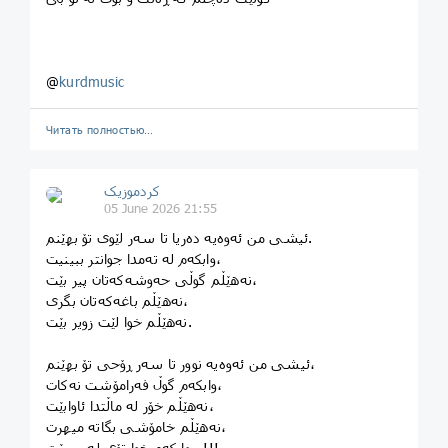
@
kurdmusic
Читать полностью…
کردموزیک
05 June 2026 21:55
ئیشی من ئەوەیە دەریا تا سەر لێوی تۆ بهێنم.
وابكەم لە تەمدا جوانتر ببینیت،
نەهێڵم گوڵی حەوشەكەتان پیر بێت،
نەهێڵم باغەكەتان بگری،
نەهێڵم خوا لێت زویر بێت.
ئیشی من ئەوەیە نوور تا سەر ڕۆحی تۆ بهێنم،
وابكەم گوڵ فەرامۆشت نەكات،
نەهێڵم خۆر لە ماڵتدا ئاوابێت،
نەهێڵم خامۆشی بگاتە میهرت،
وابكەم خوا تۆی لە بیربێت...!!!