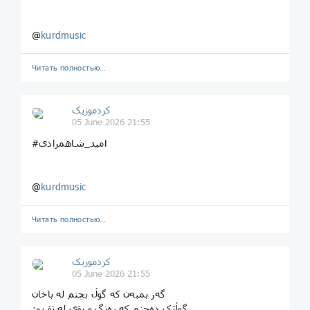
@
kurdmusic
Читать полностью…
کردموزیک
05 June 2026 21:55
#امید_شاهمرادی
@
kurdmusic
Читать полностью…
کردموزیک
05 June 2026 21:55
گه‌ر بمبه‌ن که‌ گوڵ بچنم له‌ باخان
گوڵێک ده‌چنم که‌ ڕه‌نگ و بۆی له‌ تۆ بێ