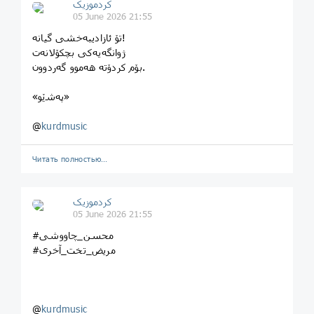
کردموزیک
05 June 2026 21:55
تۆ ئازادیبەخشی گیانە!
ژوانگەیەکی بچکۆلانەت
بۆم کردۆتە هەموو گەردوون.
«پەشێو»
@
kurdmusic
Читать полностью…
کردموزیک
05 June 2026 21:55
#محسن_چاووشی
#مریض_تخت_آخری
@
kurdmusic