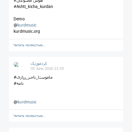
#هوش مصنوعی
#Ashti_kicha_kurdan
Demo
@
kurdmusic
kurdmusic.org
Читать полностью…
کردموزیک
05 June 2026 21:55
#ماموستا_ناصر_رزازی
#نامه
@
kurdmusic
Читать полностью…