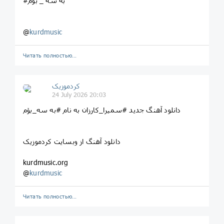
#به سه _ بۆم
@
kurdmusic
Читать полностью…
کردموزیک
24 July 2026 20:03
دانلود آهنگ جدید #سمیرا_کارزان به نام #به سه_بۆم
دانلود آهنگ از وبسایت کردموزیک
kurdmusic.org
@
kurdmusic
Читать полностью…