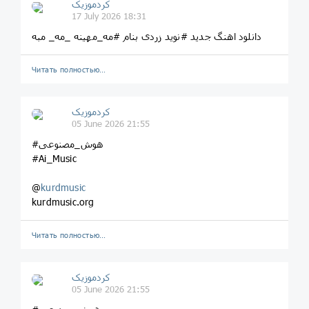
کردموزیک
17 July 2026 18:31
دانلود اهنگ جدید #نوید زردی بنام #مه_مهینه _مه_ مبه
Читать полностью…
کردموزیک
05 June 2026 21:55
#هوش_مصنوعی
#Ai_Music
@
kurdmusic
kurdmusic.org
Читать полностью…
کردموزیک
05 June 2026 21:55