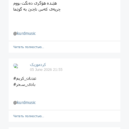
هێندە هۆگری دەنگت بووم
چرپەی کەس ناچێ بە گوێما
@
kurdmusic
Читать полностью…
کردموزیک
05 June 2026 21:55
#عدنان_کریم
#بادی_سحر
@
kurdmusic
Читать полностью…