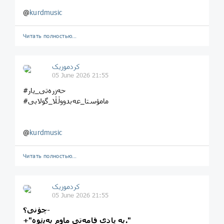
@
kurdmusic
Читать полностью…
کردموزیک
05 June 2026 21:55
#حەزرەتی_یار
#مامۆستا_عەبدووڵڵا_گولابی
@
kurdmusic
Читать полностью…
کردموزیک
05 June 2026 21:55
-چۆنی؟
+"بە یادی قامەتی ماوم بەپێوە."