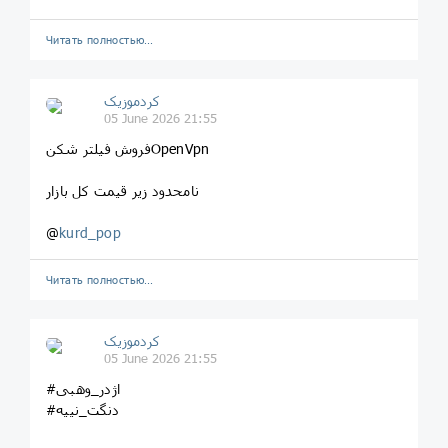
Читать полностью…
کردموزیک
05 June 2026 21:55
فروش فیلتر شکنOpenVpn
نامحدود زیر قیمت کل بازار
@
kurd_pop
Читать полностью…
کردموزیک
05 June 2026 21:55
#اژدر_وهبی
#دنگت_نییه