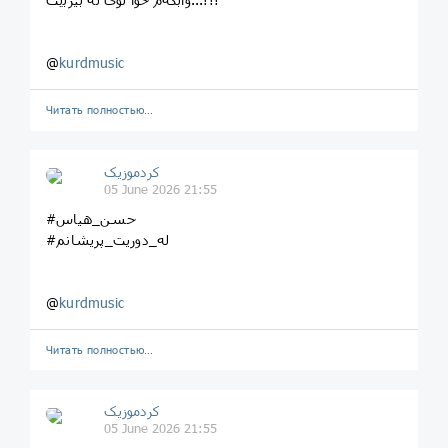
@
kurdmusic
Читать полностью…
کردموزیک
05 June 2026 21:55
#حسن_هیاس
#له_دوریت_پریشانم
@
kurdmusic
Читать полностью…
کردموزیک
05 June 2026 21:55