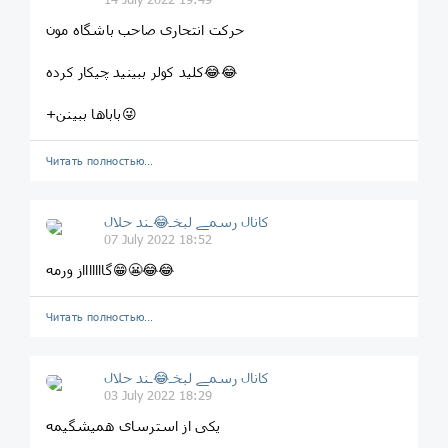
حرکت انتحاری صاحب باشگاه مون
کلید کولر ببینید چیکار کرده😂😂
+باباها ببینن😜
Читать полностью…
کانال رسمے لبخـ😂ـند حلال
07 July 2022 18:52
گاااااااز ورمه😁😬😂😂
Читать полностью…
کانال رسمے لبخـ😂ـند حلال
03 July 2022 18:29
یکی از استرسای همیشگیمه