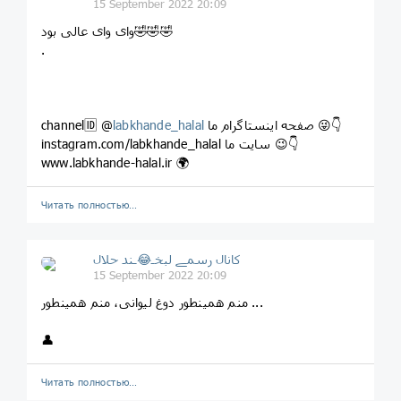
15 September 2022 20:09
وای وای عالی بود🤣🤣🤣
.
صفحه اینستاگرام ما 😜👇
labkhande_halal
channel🆔 @
instagram.com/labkhande_halal سایت ما 😉👇
www.labkhande-halal.ir 🌍
Читать полностью…
کانال رسمے لبخـ😂ـند حلال
15 September 2022 20:09
منم همینطور دوغ لیوانی، منم همینطور ...
👤
Читать полностью…