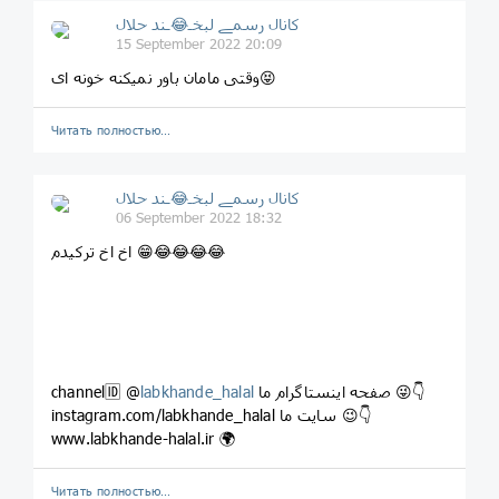
کانال رسمے لبخـ😂ـند حلال
15 September 2022 20:09
وقتی مامان باور نمیکنه خونه ای😝
Читать полностью…
کانال رسمے لبخـ😂ـند حلال
06 September 2022 18:32
اخ اخ ترکیدم 😁😂😂😂😂
صفحه اینستاگرام ما 😜👇
labkhande_halal
channel🆔 @
instagram.com/labkhande_halal سایت ما 😉👇
www.labkhande-halal.ir 🌍
Читать полностью…