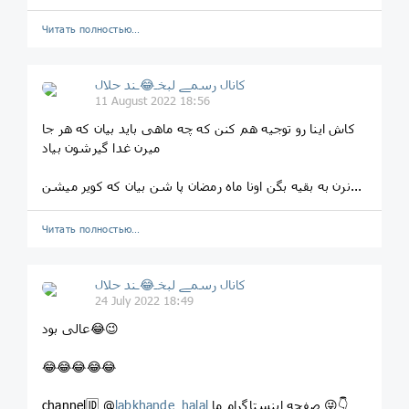
Читать полностью…
کانال رسمے لبخـ😂ـند حلال
11 August 2022 18:56
کاش اینا رو توجیه هم کنن که چه ماهی باید بیان که هر جا
میرن غدا گیرشون بیاد
نرن به بقیه بگن اونا ماه رمضان پا شن بیان که کویر میشن...
Читать полностью…
کانال رسمے لبخـ😂ـند حلال
24 July 2022 18:49
عالی بود😂😉
😂😂😂😂😂
صفحه اینستاگرام ما 😜👇
labkhande_halal
channel🆔 @