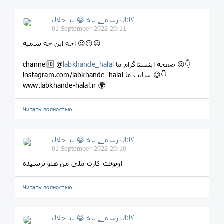
کانال رسمے لبخـ😂ـند حلال
01 September 2022 20:11
اخه این چه سمیه 😐😶😐
صفحه اینستاگرام ما 😜👇
labkhande_halal
channel🆔 @
instagram.com/labkhande_halal سایت ما 😉👇
www.labkhande-halal.ir 🌍
Читать полностью…
کانال رسمے لبخـ😂ـند حلال
01 September 2022 20:10
اونوقت کارت ملی من هنو نرسیده
Читать полностью…
کانال رسمے لبخـ😂ـند حلال