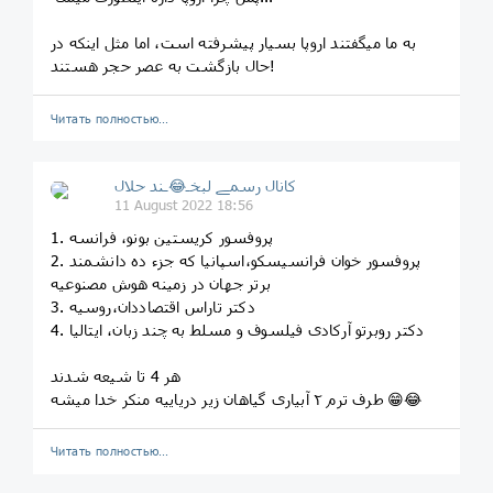
به ما میگفتند اروپا بسیار پیشرفته است، اما مثل اینکه در
حال بازگشت به عصر حجر هستند!
Читать полностью…
کانال رسمے لبخـ😂ـند حلال
11 August 2022 18:56
1. پروفسور کریستین بونو، فرانسه
2. پروفسور خوان فرانسیسکو،اسپانیا که جزء ده دانشمند
برتر جهان در زمینه هوش مصنوعیه
3. دکتر تاراس اقتصاددان،روسیه
4. دکتر روبرتو آرکادی فیلسوف و مسلط به چند زبان، ایتالیا
هر 4 تا شیعه شدند
طرف ترم ۲ آبیاری گیاهان زیر دریاییه منکر خدا میشه 😁😂
Читать полностью…