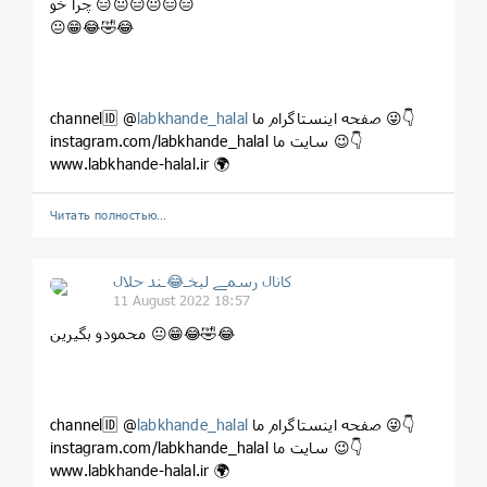
چرا خو 😑😐😑😐😑😑
😐😁😂🤣😂
صفحه اینستاگرام ما 😜👇
labkhande_halal
channel🆔 @
instagram.com/labkhande_halal سایت ما 😉👇
www.labkhande-halal.ir 🌍
Читать полностью…
کانال رسمے لبخـ😂ـند حلال
11 August 2022 18:57
محمودو بگیرین 😐😁😂🤣😂
صفحه اینستاگرام ما 😜👇
labkhande_halal
channel🆔 @
instagram.com/labkhande_halal سایت ما 😉👇
www.labkhande-halal.ir 🌍