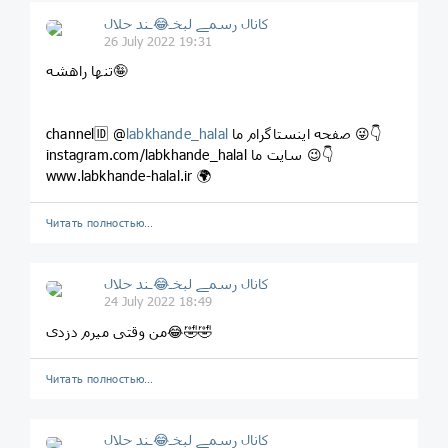
کانال رسمے لبخـ😂ـند حلال
26 July 2022 19:31
تنها راهشه🤪
صفحه اینستاگرام ما 😜👇
labkhande_halal
channel🆔 @
instagram.com/labkhande_halal سایت ما 😉👇
www.labkhande-halal.ir 🌍
Читать полностью…
کانال رسمے لبخـ😂ـند حلال
24 July 2022 18:49
من وقتی میرم دزدی😂🤣🤣
Читать полностью…
کانال رسمے لبخـ😂ـند حلال