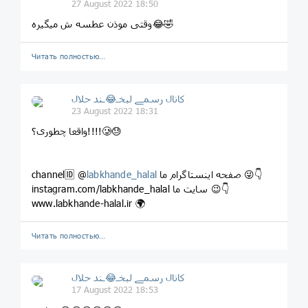
27 August 2022 18:50
وقتی موذن عطسه ش میگیره😂🤣
Читать полностью…
کانال رسمے لبخـ😂ـند حلال
23 August 2022 18:31
واقعا چطوری؟!!!!🥲😓
صفحه اینستاگرام ما 😜👇
labkhande_halal
channel🆔 @
instagram.com/labkhande_halal سایت ما 😉👇
www.labkhande-halal.ir 🌍
Читать полностью…
کانال رسمے لبخـ😂ـند حلال
17 August 2022 18:53