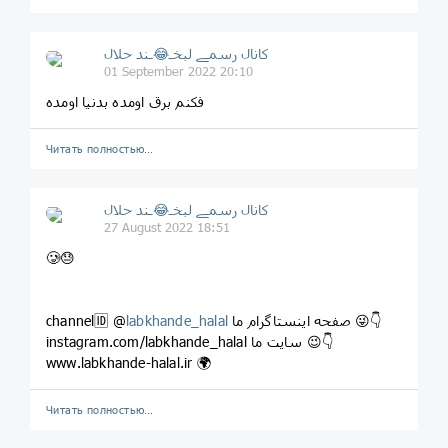
کانال رسمے لبخـ😂ـند حلال
01 September 2022 20:10
فکنم برق اومده بدنیا اومده
Читать полностью…
کانال رسمے لبخـ😂ـند حلال
27 August 2022 18:51
🥲😓
صفحه اینستاگرام ما 😜👇
labkhande_halal
channel🆔 @
instagram.com/labkhande_halal سایت ما 😉👇
www.labkhande-halal.ir 🌍
Читать полностью…