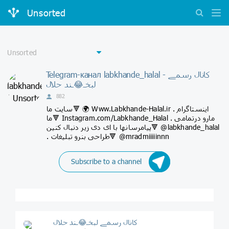
Unsorted
Telegram-канал labkhande_halal - کانال رسمے
لبخـ😂ـند حلال
882
سایت ما🔻 🌍 Www.Labkhande-Halal.ir . اینستاگرام
ما🔻 Instagram.com/Labkhande_Halal . مارو درتمامی
پیامرسانها با ای دی زیر دنبال کنین🔻 @labkhande_halal
. طراحی بنرو تبلیغات🔻 @mradmiiiiinnn
Subscribe to a channel
کانال رسمے لبخـ😂ـند حلال