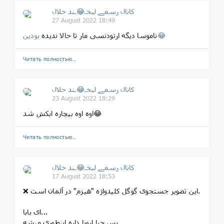
کانال رسمے لبخـ😂ـند حلال
27 August 2022 18:49
بودین😂
ناموسا دیگه ارتودنسی مار تا حالا ندیده
Читать полностью…
کانال رسمے لبخـ😂ـند حلال
23 August 2022 18:29
اوه اوه بیچاره ابکش شد😂
Читать полностью…
کانال رسمے لبخـ😂ـند حلال
17 August 2022 18:53
❌ این تصویر جستجوی گوگل کلیدواژه "هیزم" در آلمان است.
ای بابا...
پس چرا اروپا داره اینطوری میشه...