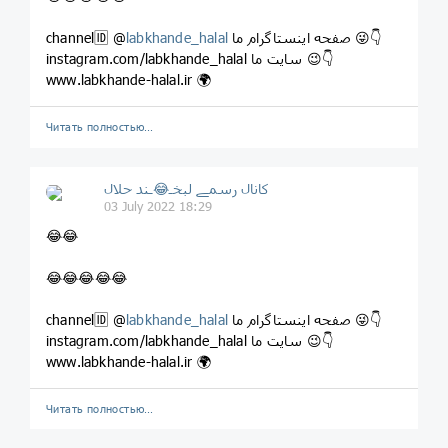
صفحه اینستاگرام ما 😜👇
labkhande_halal
channel🆔 @
instagram.com/labkhande_halal سایت ما 😉👇
www.labkhande-halal.ir 🌍
Читать полностью…
کانال رسمے لبخـ😂ـند حلال
03 July 2022 18:29
😂😂
😂😂😂😂😂
صفحه اینستاگرام ما 😜👇
labkhande_halal
channel🆔 @
instagram.com/labkhande_halal سایت ما 😉👇
www.labkhande-halal.ir 🌍
Читать полностью…