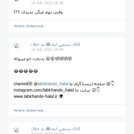
18 July 2022 18:36
وقتی بهم میگن سیدی ؟؟؟
Читать полностью…
کانال رسمے لبخـ😂ـند حلال
14 July 2022 19:49
بدبخت خو میپوکه 😛😝🤣🤣🤣🤣
😂😂😂😂😂
صفحه اینستاگرام ما 😜👇
labkhande_halal
channel🆔 @
instagram.com/labkhande_halal سایت ما 😉👇
www.labkhande-halal.ir 🌍
Читать полностью…
کانال رسمے لبخـ😂ـند حلال
14 July 2022 19:49