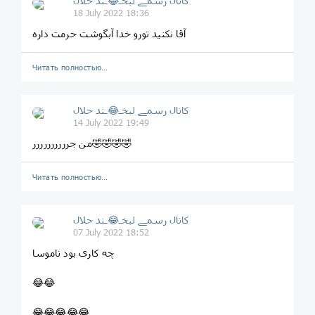
کانال رسمے لبخـ😂ـند حلال
18 July 2022 18:36
آقا نکنید تورو خدا آبگوشت حرمت داره
Читать полностью…
کانال رسمے لبخـ😂ـند حلال
14 July 2022 19:49
من جرررررررررر🤣🤣🤣🤣
Читать полностью…
کانال رسمے لبخـ😂ـند حلال
07 July 2022 18:52
چه کاری بود ناموسا
😂😂
😂😂😂😂😂