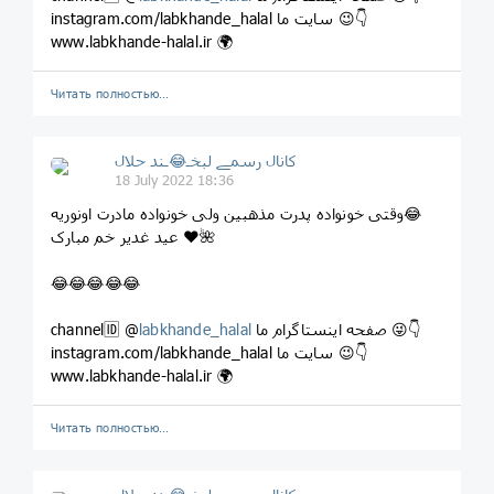
instagram.com/labkhande_halal سایت ما 😉👇
www.labkhande-halal.ir 🌍
Читать полностью…
کانال رسمے لبخـ😂ـند حلال
18 July 2022 18:36
وقتی خونواده پدرت مذهبین ولی خونواده مادرت اونوریه😂
عید غدیر خم مبارک ❤️🌺
😂😂😂😂😂
صفحه اینستاگرام ما 😜👇
labkhande_halal
channel🆔 @
instagram.com/labkhande_halal سایت ما 😉👇
www.labkhande-halal.ir 🌍
Читать полностью…