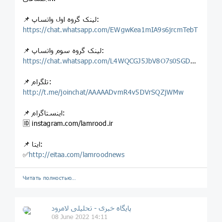
📌 لینک گروه اول واتساپ:
https://chat.whatsapp.com/EWgwKea1mIA9s6jrcmTebT
📌 لینک گروه سوم واتساپ:
https://chat.whatsapp.com/L4WQCGJ5JbV8O7s0SGDd2p
📌 تلگرام:
http://t.me/joinchat/AAAAADvmR4v5DVrSQZjWMw
📌 اینستاگرام:
🆔 instagram.com/lamrood.ir
📌 ایتا:
✅
http://eitaa.com/lamroodnews
Читать полностью…
پایگاه خبری - تحلیلی لامرود
08 June 2022 14:11