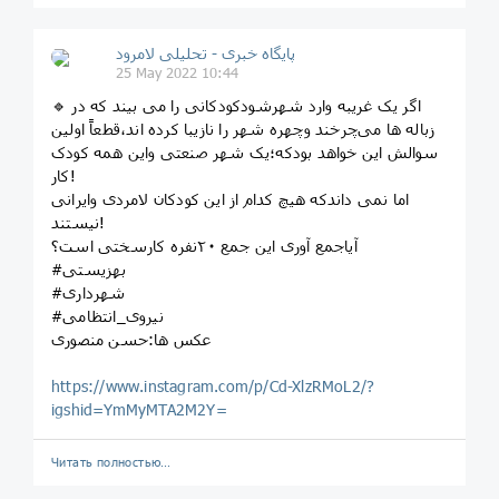
پایگاه خبری - تحلیلی لامرود
25 May 2022 10:44
🔹 ‏اگر یک غریبه وارد شهرشودکودکانی را می بیند که در
زباله ها می‌چرخند و‌چهره شهر را نازیبا کرده اند،قطعاً اولین
سوالش این خواهد بودکه؛یک شهر صنعتی واین همه کودک
کار!
اما نمی داندکه هیچ کدام از این کودکان لامردی و‌ایرانی
نیستند!
آیاجمع آوری این جمع ۲۰نفره کارسختی است؟
#بهزیستی
#شهرداری
#نیروی_انتظامی
عکس ها:حسن منصوری
https://www.instagram.com/p/Cd-XlzRMoL2/?
igshid=YmMyMTA2M2Y=
Читать полностью…