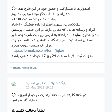
⭕ امیدواریم با مشارکت و حضور خود در این طرح همه
مدیران را به پاسخگو بودن ترغیب نماییم.
زمان : 22 خرداد ساعت 21:30
مکان:سالن شهید انصاری اداره فرهنگ و ارشاد
افراد و رسانه هایی که تمایل دارند در این جلسه، پرسش
خود را مطرح نمایند با مراجعه به آدرس زیر ثبت نام نموده تا بر
اساس تعداد ثبت نام کنندگان برنامه ریزی مناسب جهت
برگزاری جلسه صورت پذیرد.
https://formafzar.com/form/jqlwe
مهلت ثبت نام تا ساعت 24 روز 17 خرداد ماه می باشد.
Читать полностью…
پایگاه خبری - تحلیلی لامرود
25 May 2022 19:11
⭕ دو نکته کلیدی از سخنان رهبری در دیدار امروز با
نمایندگان مجلس
لطفاً دخالت نکنید
🔺