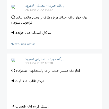
پایگاه خبری - تحلیلی لامرود
26 June 2022 19:57
⭕ پول خوار برای احیای پروژه های بر زمین مانده نباید
فراموش شود ؛
◀️ کار، اسباب می خواهد ...
Читать полностью…
پایگاه خبری - تحلیلی لامرود
13 June 2022 10:38
⭕ آغاز یک مسیر جدید برای پاسخگویی مدیران؛
◀️ مردم طالب شفافیت
.
📌 لینک گروه اول واتساپ: