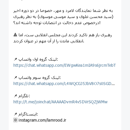
به نظر شما نمایندگان لامرد و مهر، خصوصا در دو دوره اخیر
(سید محسن علوی و سید موسی موسوی) به نظر رهبری
در‌خصوص عدم دخالت در انتصابات توجه داشته اند؟!
🔺 رهبری باز هم تاکید کردند این مجلس انقلابی ست، اما
انقلابی ماندن را از آن مهم تر عنوان کردند.
📌 لینک گروه اول واتساپ:
https://chat.whatsapp.com/EWgwKea1mIA9s6jrcmTebT
📌 لینک گروه سوم واتساپ:
https://chat.whatsapp.com/L4WQCGJ5JbV8O7s0SGDd2p
📌 تلگرام:
http://t.me/joinchat/AAAAADvmR4v5DVrSQZjWMw
📌 اینستاگرام:
🆔 instagram.com/lamrood.ir