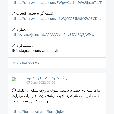
https://chat.whatsapp.com/EWgwKea1mIA9s6jrcmTebT
📌 لینک گروه سوم واتساپ:
https://chat.whatsapp.com/L4WQCGJ5JbV8O7s0SGDd2p
📌 تلگرام:
http://t.me/joinchat/AAAAADvmR4v5DVrSQZjWMw
📌 اینستاگرام:
🆔 instagram.com/lamrood.ir
Читать полностью…
پایگاه خبری - تحلیلی لامرود
07 June 2022 06:56
⭕ برای ثبت نام جهت پرسیدن سوال بر روی لینک زیر کلیک
کنید، این ثبت نام صرفا جهت برنامه ریزی بهتر برای برگزاری
جلسه تعیین شده است.
https://formafzar.com/form/jqlwe