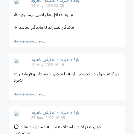
پایگاه خبری - تحلیلی لامرود
14 May 2022 08:03
🔺 ما به حداقل ها راضی نیستیم؛
🔹 ماندگار بسازید تا ماندگار بمانید
Читать полностью…
پایگاه خبری - تحلیلی لامرود
12 May 2022 16:18
✅ دو‌ کلام حرف در خصوص یارانه با مردم، دادستان و فرماندار
لامرد
Читать полностью…
پایگاه خبری - تحلیلی لامرود
25 June 2022 10:35
⭕ دو پیشنهاد در راستای عمل به مسئولیت های
اجتماعی...