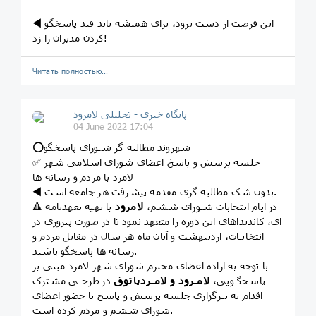
◀️ این فرصت از دست برود، برای همیشه باید قید پاسخگو
کردن مدیران را زد!
Читать полностью…
پایگاه خبری - تحلیلی لامرود
04 June 2022 17:04
⭕شهروند مطالبه گر شـورای پاسخگو
✅ جلسه پرسش و پاسخ اعضای شورای اسلامی شهر
لامرد با مردم و رسانه ها
◀️ بدون شک مطالبه گری مقدمه پیشرفت هر جامعه است.
🔺 در ایام انتخابات شـورای ششم،
لامرود
با تهیه‌ تعهدنامه
ای، کاندیداهای این دوره را متعهد نمود تا در صورت پیروزی در
انتخابـات، اردیبهشت و آبان ماه هر سال در مقابل مردم و
رسانه ها پاسخگو باشند.
با توجه به اراده اعضای محترم شورای شهر لامرد مبنی بر
پاسخگـویی،
لامـرود و لامـردپاتوق
در طرحـی مشترک
اقدام به بـرگزاری جلسه پرسش و پاسخ با حضور اعضای
شورای ششم و مردم کرده است.