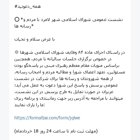
#همه_دعوتید
⭕ *نشست عمومی شورای اسلامی شهر لامرد با مردم و
رسانه ها*
با عرض سلام و تحیات
💠 در راستای اجرای ماده ۸۴ وظایف شورای اسلامی شهرها
در خصوص برگزاری جلسات سالیانه با مردم، همچنین
براساس منویات مقام معظم رهبری مبنی بر پاسخگو بودن
مسئولین، تعهد اعضای شورا و مطالبه مردم و اصحاب رسانه،
از همه شهروندان و رسانه ها برای شرکت در نشست
عمومی پرسش و پاسخ این شورا دعوت به عمل می آید؛
عزیزان در صورت تمایل به طرح پرسش در این نشست،
میتوانند با مراجعه به آدرس‌ زیر جهت زمانبندی و برنامه ریزی
ما را یاری نمایند:
https://formafzar.com/form/jqlwe
(مهلت ثبت نام تا ساعت 24 روز 18 خردادماه)