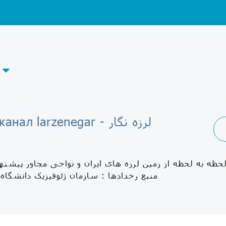
Telegram-канал larzenegar - لرزه نگار
گزارش لحظه به لحظه از زمین لرزه های ایران و نواحی مجاور پیشن: @Reqc
 منبع رخدادها : سازمان ژئوفیزیک دانشگاه تهران