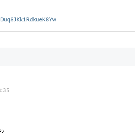
AADuq8JKk1RdkueK8Yw
8:35
زمان : 