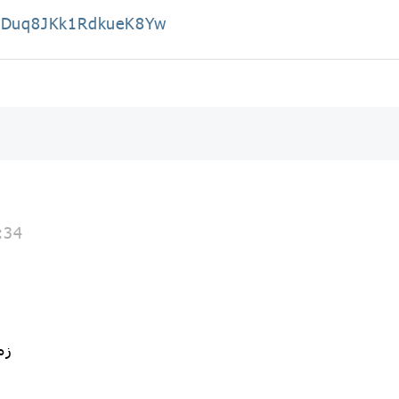
AADuq8JKk1RdkueK8Yw
:34
زمان : 