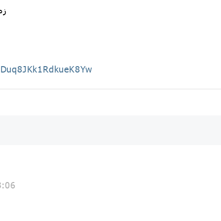
زمان : 
AADuq8JKk1RdkueK8Yw
3:06