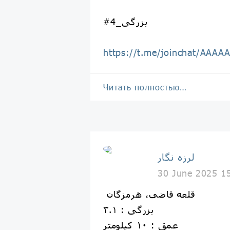
#بزرگی_4
https://t.me/joinchat/AAA
Читать полностью…
لرزه نگار
30 June 2025 1
قلعه قاضي، هرمزگان
بزرگی : ۳.۱
عمق : ۱۰ کیلومتر