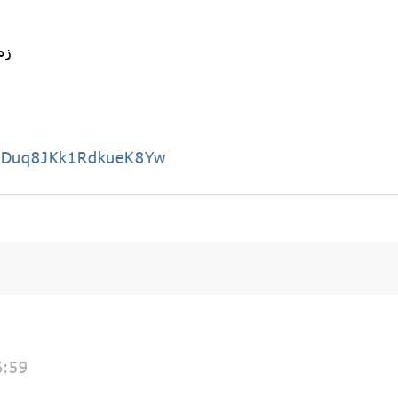
زمان : 
AADuq8JKk1RdkueK8Yw
6:59