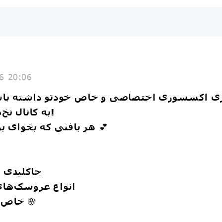
6 20:06
ی اکسسوری اختصاصی و خاص خودتو داشته با
🎀 به کانال نخ‌های شگفت‌انگیز سر بزن!
هر بافتی که بخوای 
💕
جاکلیدی و
انواع عروسک‌های 
خاص باش، متفاوت دیده شو
🌸