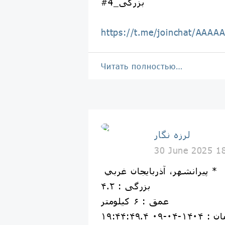
#بزرگی_4
https://t.me/joinchat/AAA
Читать полностью…
لرزه نگار
30 June 2025 1
پيرانشهر، آذربايجان غربي *
بزرگی : ۴.۲
عمق : ۶ کیلومتر
۱۴۰۴-۰۴-۰۹ ۱۹:۴۴:۴۹.۴