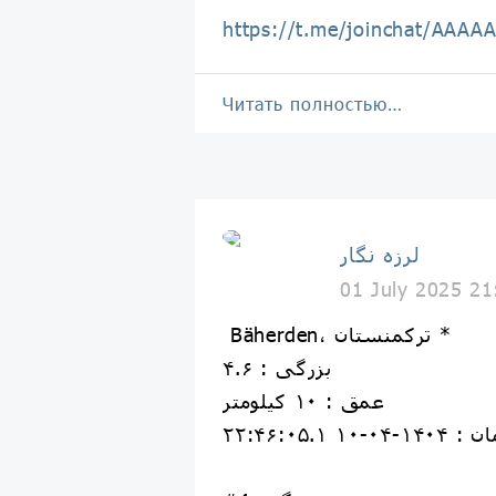
https://t.me/joinchat/AAA
Читать полностью…
لرزه نگار
01 July 2025 21
Bäherden، ترکمنستان *
بزرگی : ۴.۶
عمق : ۱۰ کیلومتر
۱۴۰۴-۰۴-۱۰ ۲۲:۴۶:۰۵.۱