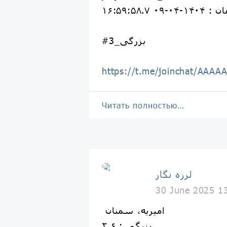
۱۴۰۴-۰۴-۰۹ ۱۶:۵۹:۵۸.۷
#بزرگی_3
https://t.me/joinchat/AAA
Читать полностью…
لرزه نگار
30 June 2025 1
اميريه، سمنان
بزرگی : ۲.۶