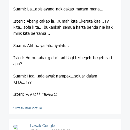
Suami: La...abis ayang nak cakap macam mana...
Isteri : Abang cakap la...rumah kita...kereta kita...TV
kita...sofa kita... bukankah semua harta benda nie hak
milik kita bersama...
Suami: Ahhh..iya lah...iyalah...
Isteri: Hmm...abang dari tadi lagi terhegeh-hegeh cari
apa?...
Suami: Haa...ada awak nampak...seluar dalam
KITA...???
Isteri: %#@**^&%#@
Читать полностью…
Lawak Google