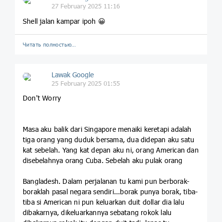
27 February 2025 11:16
Shell jalan kampar ipoh 😀
Читать полностью…
Lawak Google
25 February 2025 01:55
Don't Worry
Masa aku balik dari Singapore menaiki keretapi adalah
tiga orang yang duduk bersama, dua didepan aku satu
kat sebelah. Yang kat depan aku ni, orang American dan
disebelahnya orang Cuba. Sebelah aku pulak orang
Bangladesh. Dalam perjalanan tu kami pun berborak-
boraklah pasal negara sendiri...borak punya borak, tiba-
tiba si American ni pun keluarkan duit dollar dia lalu
dibakarnya, dikeluarkannya sebatang rokok lalu