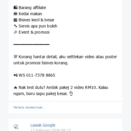
🛍️ Barang affiliate
🍔 Kedai makan
🏪 Bisnes kecil & besar
🔧 Servis apa pun boleh
🎉 Event & promosi
━━━━━━━━━━━━━━━
💯 Korang hantar detail, aku settlekan video atau poster
untuk promosi bisnes korang.
📲 WS 011-7378 8865
🔥 Nak test dulu? Ambik pakej 2 video RM10. Kalau
ngam, baru sapu pakej besar. 👌
Читать полностью…
Lawak Google
17 February 2026 08:23