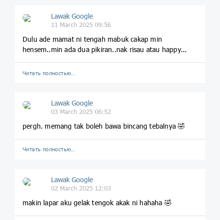
Lawak Google
11 March 2025 09:56
Dulu ade mamat ni tengah mabuk cakap min
hensem..min ada dua pikiran..nak risau atau happy...
Читать полностью…
Lawak Google
03 March 2025 06:52
pergh. memang tak boleh bawa bincang tebalnya 🤣
Читать полностью…
Lawak Google
02 March 2025 12:03
makin lapar aku gelak tengok akak ni hahaha 🤣