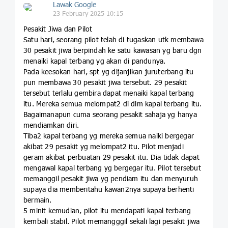
Lawak Google
23 February 2025 10:15
Pesakit Jiwa dan Pilot
Satu hari, seorang pilot telah di tugaskan utk membawa
30 pesakit jiwa berpindah ke satu kawasan yg baru dgn
menaiki kapal terbang yg akan di pandunya.
Pada keesokan hari, spt yg dijanjikan juruterbang itu
pun membawa 30 pesakit jiwa tersebut. 29 pesakit
tersebut terlalu gembira dapat menaiki kapal terbang
itu. Mereka semua melompat2 di dlm kapal terbang itu.
Bagaimanapun cuma seorang pesakit sahaja yg hanya
mendiamkan diri.
Tiba2 kapal terbang yg mereka semua naiki bergegar
akibat 29 pesakit yg melompat2 itu. Pilot menjadi
geram akibat perbuatan 29 pesakit itu. Dia tidak dapat
mengawal kapal terbang yg bergegar itu. Pilot tersebut
memanggil pesakit jiwa yg pendiam itu dan menyuruh
supaya dia memberitahu kawan2nya supaya berhenti
bermain.
5 minit kemudian, pilot itu mendapati kapal terbang
kembali stabil. Pilot memangggil sekali lagi pesakit jiwa