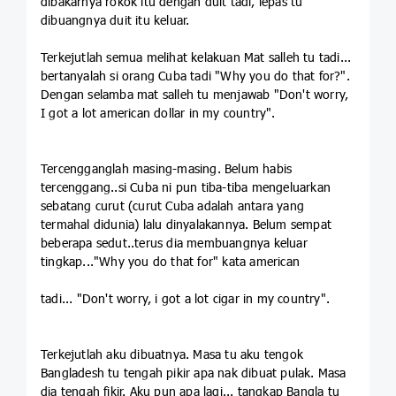
dibakarnya rokok itu dengan duit tadi, lepas tu
dibuangnya duit itu keluar.
Terkejutlah semua melihat kelakuan Mat salleh tu tadi...
bertanyalah si orang Cuba tadi "Why you do that for?".
Dengan selamba mat salleh tu menjawab "Don't worry,
I got a lot american dollar in my country".
Tercengganglah masing-masing. Belum habis
tercenggang..si Cuba ni pun tiba-tiba mengeluarkan
sebatang curut (curut Cuba adalah antara yang
termahal didunia) lalu dinyalakannya. Belum sempat
beberapa sedut..terus dia membuangnya keluar
tingkap..."Why you do that for" kata american
tadi... "Don't worry, i got a lot cigar in my country".
Terkejutlah aku dibuatnya. Masa tu aku tengok
Bangladesh tu tengah pikir apa nak dibuat pulak. Masa
dia tengah fikir. Aku pun apa lagi... tangkap Bangla tu