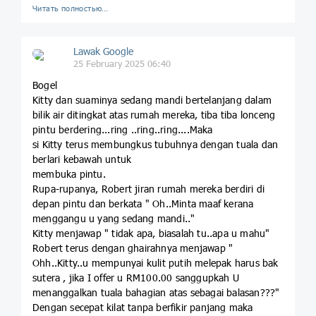
Читать полностью…
Lawak Google
25 February 2025 06:40
Bogel
Kitty dan suaminya sedang mandi bertelanjang dalam
bilik air ditingkat atas rumah mereka, tiba tiba lonceng
pintu berdering...ring ..ring..ring....Maka
si Kitty terus membungkus tubuhnya dengan tuala dan
berlari kebawah untuk
membuka pintu.
Rupa-rupanya, Robert jiran rumah mereka berdiri di
depan pintu dan berkata " Oh..Minta maaf kerana
menggangu u yang sedang mandi.."
Kitty menjawap " tidak apa, biasalah tu..apa u mahu"
Robert terus dengan ghairahnya menjawap "
Ohh..Kitty..u mempunyai kulit putih melepak harus bak
sutera , jika I offer u RM100.00 sanggupkah U
menanggalkan tuala bahagian atas sebagai balasan???"
Dengan secepat kilat tanpa berfikir panjang maka