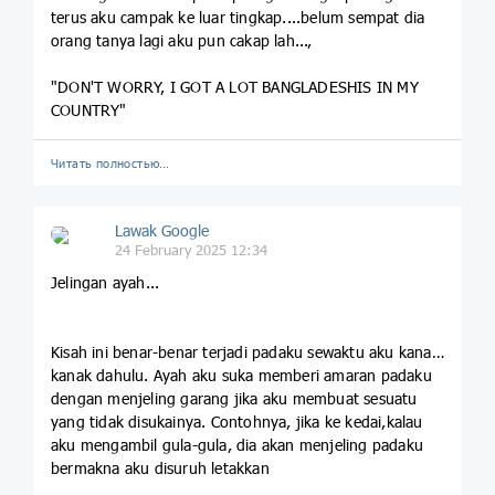
terus aku campak ke luar tingkap....belum sempat dia
orang tanya lagi aku pun cakap lah...,
"DON'T WORRY, I GOT A LOT BANGLADESHIS IN MY
COUNTRY"
Читать полностью…
Lawak Google
24 February 2025 12:34
Jelingan ayah...
Kisah ini benar-benar terjadi padaku sewaktu aku kanak-
kanak dahulu. Ayah aku suka memberi amaran padaku
dengan menjeling garang jika aku membuat sesuatu
yang tidak disukainya. Contohnya, jika ke kedai,kalau
aku mengambil gula-gula, dia akan menjeling padaku
bermakna aku disuruh letakkan