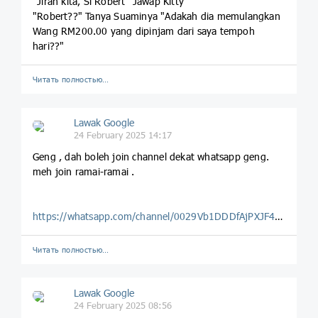
"Jiran kita, Si Robert" Jawap Kitty
"Robert??" Tanya Suaminya "Adakah dia memulangkan
Wang RM200.00 yang dipinjam dari saya tempoh
hari??"
Читать полностью…
Lawak Google
24 February 2025 14:17
Geng , dah boleh join channel dekat whatsapp geng.
meh join ramai-ramai .
https://whatsapp.com/channel/0029Vb1DDDfAjPXJF4Pn0N0z
Читать полностью…
Lawak Google
24 February 2025 08:56