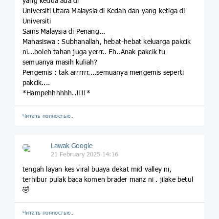
yang kedua ada di
Universiti Utara Malaysia di Kedah dan yang ketiga di
Universiti
Sains Malaysia di Penang...
Mahasiswa : Subhanallah, hebat-hebat keluarga pakcik
ni...boleh tahan juga yerrr.. Eh..Anak pakcik tu
semuanya masih kuliah?
Pengemis : tak arrrrrr....semuanya mengemis seperti
pakcik....
*Hampehhhhhh..!!!!*
Читать полностью…
Lawak Google
21 February 2025 14:16
tengah layan kes viral buaya dekat mid valley ni,
terhibur pulak baca komen brader manz ni . jilake betul
🤣
Читать полностью…