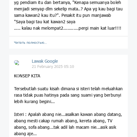
yg pendiam itu dan bertanya, "Kenapa semuanya boleh
menjadi senyap dlm sekelip mata..? Apa yg kau bagi tau
sama kawan2 kau itu?". Pesakit itu pun manjawab
"Saya bagi tau kat kawan2 saya
..... kalau nak melompat2............pergi main kat luar!!!!
Читать полностью…
Lawak Google
21 February 2025 05:10
KONSEP KITA
Tersebutlah suatu kisah dimana si isteri telah meluahkan
rasa tidak puas hatinya pada sang suami yang berbunyi
lebih kurang begini...
Isteri : Apalah abang nie...asalkan kawan abang datang,
abang mesti cakap rumah abang, kereta abang, TV
abang, sofa abang...tak adil lah macam nie...asik asik
abang aje...