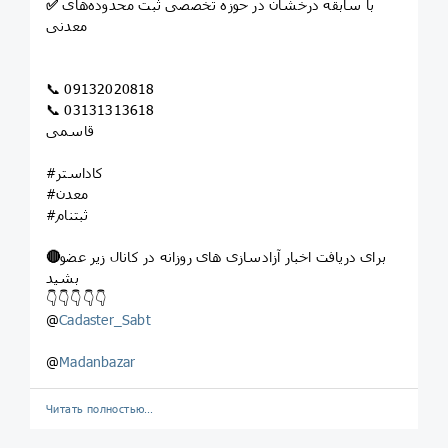
با سابقه درخشان در حوزه تخصصی ثبت محدوده‌های
✅
معدنی
📞 09132020818
📞 03131313618
قاسمی
#کاداستر
#معدن
#ثبتنام
برای دریافت اخبار آزادسازی های روزانه در کانال زیر عضو
🔴
بشید
👇👇👇👇👇
@
Cadaster_Sabt
@
Madanbazar
Читать полностью…