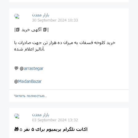
بازار معدن
30 September 2024 10:33
|📗 آگهی خرید 📗|
خرید کلوخه فسفات به میزان ده هزار تن جهت صادرات با
آنالیز اعلام شده.
💬 @
arrastegar
@
MadanBazar
Читать полностью…
بازار معدن
03 September 2024 13:32
اکانت تلگرام پریمیوم برای ۵
نفر
۵
🎁