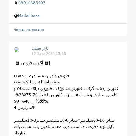
📱
09910383903
@
Madanbazar
Читать полностью…
بازار معدن
12 June 2024 15:33
|📘 آگهی فروش 📘|
فروش فلورین مستقیم از معدن
بدون واسطه پیمانکارمعدن
فلورین ریخته گری ، فلورین متالوژی ، فلورین برای سیمان و
کاشی سازی و شیشه سازی فلورین با عیار 70-75%
80-
85% _
40%-50%
سیلیس 4%
سایز 10-60میلیمتر»سایز0-10میلیمتر،سایز3-10میلیمتر
قابل توجه قیمت مناسب درب معدن تامین بلند مدت برای
قرارداد