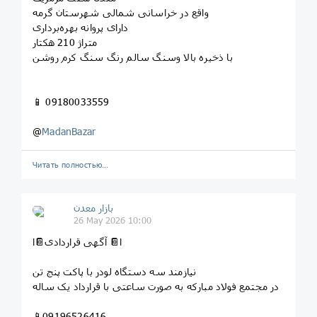
واقع در خراسانی شمالی شهرستان گرمه
دارای پروانه بهره‌برداری
متراژ 210 هکتار
با ذخیره بالا وسنگ سالم رنگ سنگ کرم روشن
📱 09180033559
@
MadanBazar
Читать полностью…
بازار معدن
26 May 2026 10:00
ا📔 آگهی قراردادی📔ا
نیازمند سه دستگاه لودر با پاکت پنج تن
در مجتمع فولاد مبارکه به صورت ساعتی با قرارداد یک ساله
📱09196526416