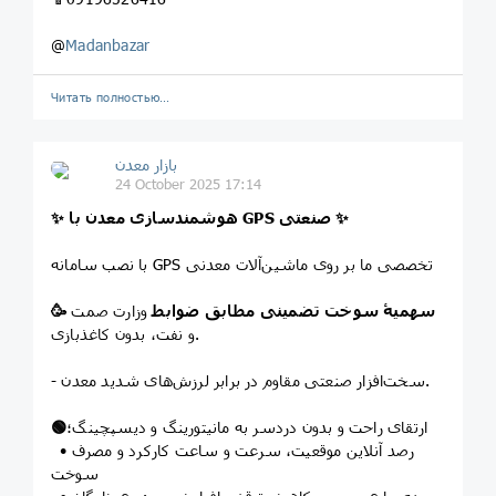
@
Madanbazar
Читать полностью…
بازار معدن
24 October 2025 17:14
✨
هوشمندسازی معدن با GPS صنعتی
✨
با نصب سامانه GPS تخصصی ما بر روی ماشین‌آلات معدنی
سهمیۀ سوخت تضمینی مطابق ضوابط
وزارت صمت
🥳
و نفت، بدون کاغذبازی.
- سخت‌افزار صنعتی مقاوم در برابر لرزش‌های شدید معدن.
ارتقای راحت و بدون دردسر به مانیتورینگ و دیسپچینگ؛
🟢
• رصد آنلاین موقعیت، سرعت و ساعت کارکرد و مصرف
سوخت