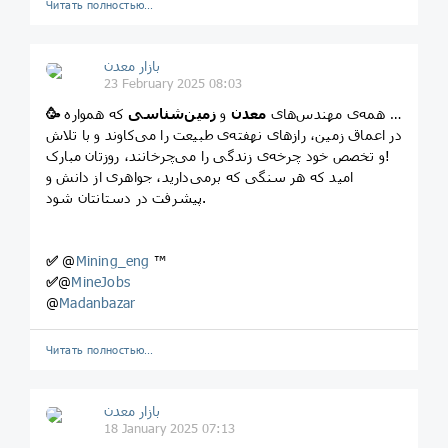
Читать полностью…
بازار معدن
23 February 2025 08:03
به همه‌ی مهندس‌های
معدن
و
زمین‌شناسی
که همواره
🥳
در اعماق زمین، رازهای نهفته‌ی طبیعت را می‌کاوند و با تلاش
و تخصص خود چرخه‌ی زندگی را می‌چرخانند، روزتان مبارک!
امید که هر سنگی که برمی‌دارید، جواهری از دانش و
پیشرفت در دستانتان شود.
✅
@
Mining_eng
™
✅
@
MineJobs
@
Madanbazar
Читать полностью…
بازار معدن
18 January 2025 07:13