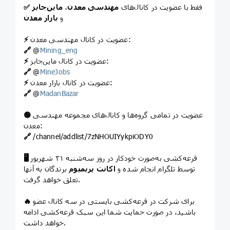
فقط با عضویت در کانال‌های
مهندسی
معدن
،
ماین‌جابز
✅
و
بازار معدن
عضویت در کانال مهندسی معدن:
⚡️
🔗
@
Mining_eng
عضویت در کانال ماین‌جابز:
⚡️
🔗
@
MineJobs
عضویت در کانال بازار معدن:
⚡️
🔗
@
MadanBazar
عضویت در تمامی گروه‌ها و کانال‌های مجموعه مهندسی
🟢
معدن:
🔗
/channel/addlist/7zNHOUIYykpiODY0
قرعه‌کشی به‌صورت خودکار در روز سه‌شنبه ۳۱ شهریور
🖥
توسط تلگرام انجام شده و
اکانت پریمیوم
برندگان به آنها
تعلق خواهد گرفت.
برای شرکت در قرعه‌کشی بایستی در سه کانال عضو
🔥
باشید، در صورت حمایت شما این سبک قرعه‌کشی ادامه
خواهد داشت.