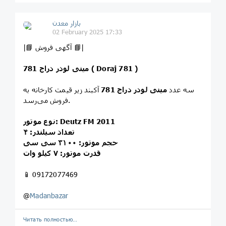
بازار معدن
02 February 2025 17:33
|📘 آگهی فروش 📘|
مینی لودر دراج 781 ( Doraj 781 )
سه عدد
مینی لودر دراج 781
آکبند زیر قیمت کارخانه به
فروش می‌رسد.
نوع موتور: Deutz FM 2011
تعداد سیلندر: ۴
حجم موتور: ۳۱۰۰ سی سی
قدرت موتور: ۷ کیلو وات
📱 09172077469
@
Madanbazar
Читать полностью…