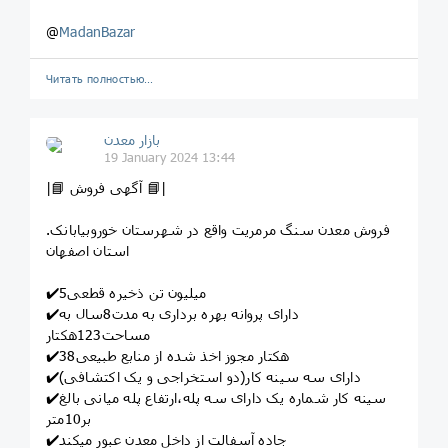
@
MadanBazar
Читать полностью…
بازار معدن
19 January 2024 13:44
|📘 آگهی فروش 📘|
.فروش معدن سنگ مرمریت واقع در شهرستان خوروبیابانک
استان اصفهان
✔️5میلیون تن ذخیره قطعی
✔️دارای پروانه بهره برداری به مدت8سال به
مساحت123هکتار
✔️38هکتار مجوز اخذ شده از منابع طبیعی
✔️دارای سه سینه کار(دو استخراجی و یک اکتشافی)
✔️سینه کار شماره یک دارای سه پله،ارتفاع پله میانی بالغ
بر10متر
✔️جاده آسفالت از داخل معدن عبور میکند