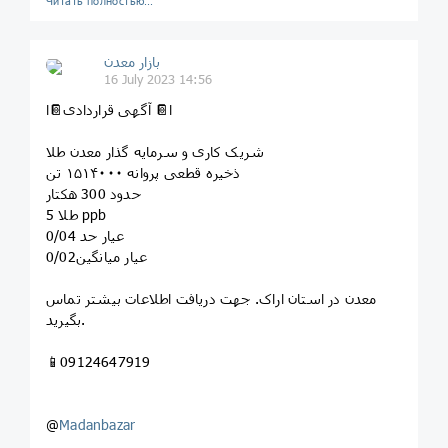
Читать полностью…
بازار معدن
16 July 2023 14:56
ا📔 آگهی قراردادی📔ا
شریک کاری و سرمایه گذار معدن طلا
ذخیره قطعی پروانه ۱۵۱۴۰۰۰ تن
حدود 300 هکتار
طلا 5 ppb
عیار حد 0/04
عیار میانگین0/02
معدن در استان اراک. جهت دریافت اطلاعات بیشتر تماس
بگیرید.
📱09124647919
@
Madanbazar