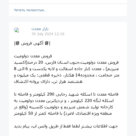
Читать полностью…
بازار معدن
30 July 2024 12:16
|📘 آگهی فروش 📘|
فروش معدن دولومیت
فروش معدن دولومیت،جنوب استان فارس، 20 درصد(اکسید
منیزیم) ، معدن کنار جاده اسفالت و لایه یکدست و 6 الی 8
متر ضخامت ، محدوده14 هکتار، ذخیره قطعی: یک میلیون و
هشتصد هزار تن، دارای پروانه اکتشاف
فاصله معدن تا اسکله شهید رجایی 290 کیلومتر و فاصله تا
اسکله لنگه 220 کیلومتر ، و نزدیکترین معدن دولومیت به
کارخانه تولید شمش منیزیم و دولومیت کلسینه (واقع در
منطقه ویژه اقتصادی لامرد) با فاصله کمتر از 50 کیلومتر
جهت اطلاعات بیشتر لطفا فقط از طریق واتس اپ، پیام بدید