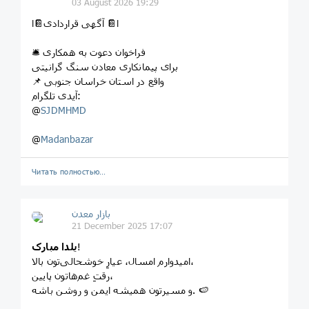
03 August 2026 19:29
ا📔 آگهی قراردادی📔ا
🛎 فراخوان دعوت به همکاری
برای پیمانکاری معادن سنگ گرانیتی
📌 واقع در استان خراسان جنوبی
آیدی تلگرام:
@
SJDMHMD
@
Madanbazar
Читать полностью…
بازار معدن
21 December 2025 17:07
!
یلدا مبارک
امیدوارم امسال، عیارِ خوشحالی‌تون بالا،
رقتِ غم‌هاتون پایین،
و مسیرتون همیشه ایمن و روشن باشه. 🍉