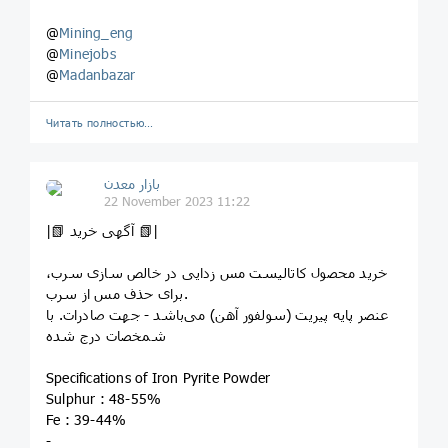
@
Mining_eng
@
Minejobs
@
Madanbazar
Читать полностью…
بازار معدن
22 November 2023 11:22
|📗 آگهی خرید 📗|
خرید محصول کاتالیست مس زدایی در خالص سازی سرب،
برای حذف مس از سرب.
عنصر پایه پیریت ‌‌(سولفور آهن) می‌باشد - جهت صادرات. با
شمخصات درج شده
Specifications of Iron Pyrite Powder
Sulphur : 48-55%
Fe : 39-44%
-