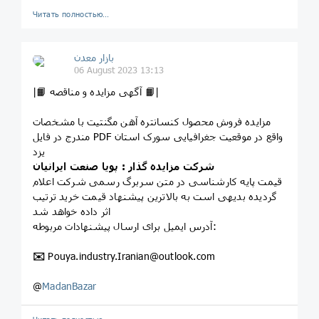
Читать полностью…
بازار معدن
06 August 2023 13:13
|📙 ﺁﮔﻬﯽ مزایده و مناقصه 📙|
مزایده فروش محصول کنسانتره آهن مگنتیت با مشخصات
مندرج در فایل PDF واقع در موقعیت جغرافیایی سورک استان
یزد
شرکت مزایده گذار : پویا صنعت ایرانیان
قیمت پایه کارشناسی در متن سربرگ رسمی شرکت اعلام
گردیده بدیهی است به بالاترین پیشنهاد قیمت خرید ترتیب
اثر داده خواهد شد
آدرس ایمیل برای ارسال پیشنهادات مربوطه:
✉️
Pouya.industry.Iranian@outlook.com
@
MadanBazar