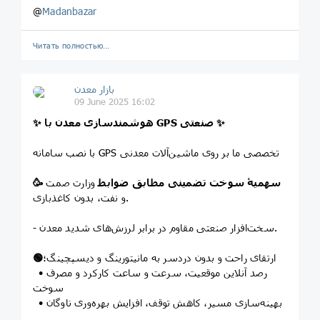
@
Madanbazar
Читать полностью…
بازار معدن
09 June 2025 16:02
✨
هوشمندسازی معدن با GPS صنعتی
✨
با نصب سامانه GPS تخصصی ما بر روی ماشین‌آلات معدنی
سهمیۀ سوخت تضمینی مطابق ضوابط
وزارت صمت
🥳
و نفت، بدون کاغذبازی.
- سخت‌افزار صنعتی مقاوم در برابر لرزش‌های شدید معدن.
ارتقای راحت و بدون دردسر به مانیتورینگ و دیسپچینگ؛
🟢
• رصد آنلاین موقعیت، سرعت و ساعت کارکرد و مصرف
سوخت
• بهینه‌سازی مسیر، کاهش توقف، افزایش بهره‌وری ناوگان