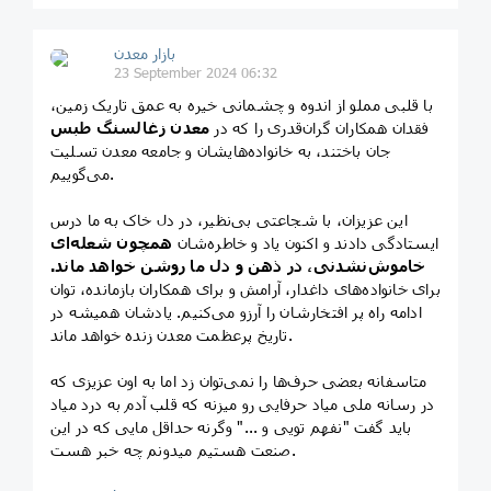
بازار معدن
23 September 2024 06:32
با قلبی مملو از اندوه و چشمانی خیره به عمق تاریک زمین،
فقدان همکاران گران‌قدری را که در
معدن زغالسنگ طبس
جان باختند، به خانواده‌هایشان و جامعه معدن تسلیت
می‌گوییم.
این عزیزان، با شجاعتی بی‌نظیر، در دل خاک به ما درس
ایستادگی دادند و اکنون یاد و خاطره‌شان
همچون شعله‌ای
خاموش‌نشدنی، در ذهن و دل ما روشن خواهد ماند.
برای خانواده‌های داغدار، آرامش و برای همکاران بازمانده، توان
ادامه راه پر افتخارشان را آرزو می‌کنیم. یادشان همیشه در
تاریخ پرعظمت معدن زنده خواهد ماند.
متاسفانه بعضی حرف‌ها را نمی‌توان زد اما به اون عزیزی که
در رسانه ملی میاد حرفایی رو میزنه که قلب آدم به درد میاد
باید گفت "نفهم تویی و ..." وگرنه حداقل مایی که در این
صنعت هستیم میدونم چه خبر هست.