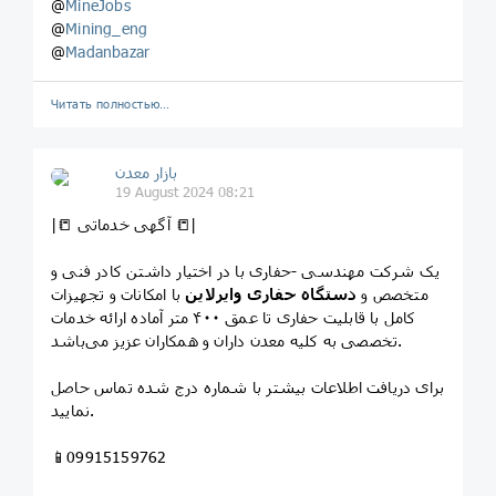
@
MineJobs
@
Mining_eng
@
Madanbazar
Читать полностью…
بازار معدن
19 August 2024 08:21
|📒 آگهی خدماتی 📒|
یک شرکت مهندسی -حفاری با در اختیار داشتن کادر فنی و
متخصص و
دستگاه حفاری وایرلاین
با امکانات و تجهیزات
کامل با قابلیت حفاری تا عمق ۴۰۰ متر آماده ارائه خدمات
تخصصی به کلیه معدن داران و همکاران عزیز می‌باشد.
برای دریافت اطلاعات بیشتر با شماره درج شده تماس حاصل
نمایید.
📱09915159762