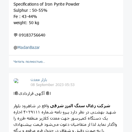
Specifications of Iron Pyrite Powder
Sulphur : 50-55%
Fe : 43-44%
weight: 50 kg
💬 09183756640
@
MadanBazar
Читать полностью…
بازار معدن
08 September 2023 05:53
ا📔 آگهی قراردادی📔ا
شرکت زغال سنگ البرز شرقی
واقع در شاهرود بلوار
شهید بهشتی در نظر دارد پیرو نامه شماره ۴۰۲۹۱۱۱ اجاره
یک دستگاه کمپرسور جهت معدن کلاريز منطقه طزره را
واگذار نماید لذا از متقاضیان دعوت می‌شود قیمت پیشنهادی
را به صورت دقیق و شفاف در جدول فرم مرقوم و برگه