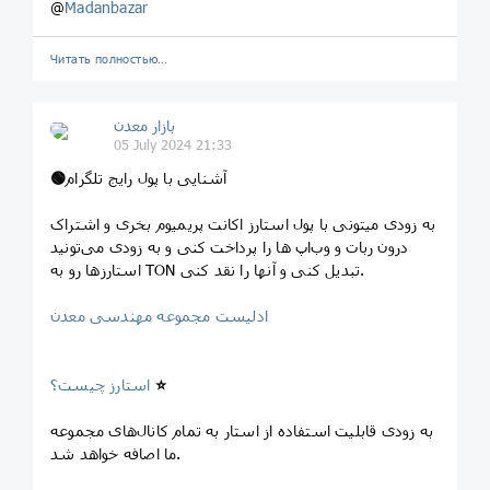
@
Madanbazar
Читать полностью…
بازار معدن
05 July 2024 21:33
آشنایی با پول رایج تلگرام
🟢
به زودی میتونی با پول استارز اکانت پریمیوم بخری و اشتراک
درون ربات و وب‌اپ ها‌ را پرداخت کنی و به زودی می‌تونید
استارزها رو به TON تبدیل کنی و آنها را نقد کنی.
ادلیست مجموعه مهندسی معدن
⭐️
استارز چیست؟
به زودی قابلیت استفاده از استار به تمام کانال‌های مجموعه
ما اصافه خواهد شد.