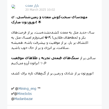
بازار معدن
20 March 2025 10:02
مهندسای سخت‌کوش معدن و زمین‌شناسی،
🌿
🌟
نوروزتون مبارک!
سال جدید مثل یه معدن کشف‌نشده‌ست، پر از فرصت‌های
بکر و لحظه‌های طلایی! ⛏️💎 امیدوارم امسال مثل یه
اکتشاف پر بار، پر از موفقیت و پیشرفت باشه. همیشه
سلامت، پر انرژی و پر از حال خوب باشید.
سالی پر از
سنگ‌های قیمتی تجربه
و
طلاهای موفقیت
براتون آرزو می‌کنیم! ✨🎉
نوروزتون پر از شادی و زمین پر از گنج‌های تازه برای کشف!
✅
@
Mining_eng
™
✅
@
MineJobs
@
Madanbazar