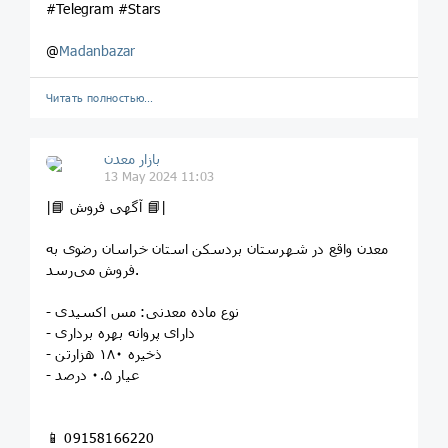
#Telegram #Stars
@
Madanbazar
Читать полностью…
بازار معدن
13 May 2024 11:03
|📘 آگهی فروش 📘|
معدن واقع در شهرستان بردسکن استان خراسان رضوی به
فروش می‌رسد.
- نوع ماده معدنی: مس اکسیدی
- دارای پروانه بهره برداری
- ذخیره ۱۸۰ هزارتن
- عیار ۰.۵ درصد
📱 09158166220