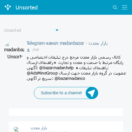
Unsorted
Telegram-канал madanbazar - بازار معدن
2428
کانال رسمی ﺑﺎﺯﺍﺭ ﻣﻌﺪﻥ مرجع درج تبلیغات اختصاصی و
رایگان مرتبط با صنعت و معدن و تجارت 🔹ﺭﺍﻫﻨﻤﺎﯼ ارسال
آگهی: @bazarmadanhelp 🔸ﺭﺍﻫﻨﻤﺎﯼ ﺗﺒﻠﻴﻐﺎﺕ:
@AdsMineGroup عضویت در گروه بازار معدن جهت ارسال
سریع تر آگهی: @bazarmadanco
Subscribe to a channel
بازار معدن