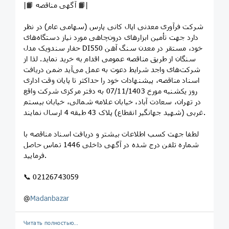
|📙 آگهی مناقصه 📙|
شرکت فرآوری معدنی اپال کانی پارس (سهامی عام) در نظر
دارد جهت تأمین ابزارهای درون‌چاهی مورد نیاز دستگاه‌های
حفار سندویک مدل DI550 خود، مستقر در معدن سنگ آهن
سنگان از طریق مناقصه عمومی اقدام به خرید نماید. لذا از
شرکت‌های واجد شرایط دعوت به عمل می‌آید ضمن دریافت
اسناد مناقصه، پیشنهادات خود را حداکثر تا پایان وقت اداری
روز یکشنبه مورخ 07/11/1403 به دفتر مرکزی شرکت واقع
در تهران، سعادت آباد، خیابان علامه شمالی، خیابان بیستم
غربی (شهید جهانگیر انقطاع) پلاک 43 طبقه 4 ارسال نمایند.
لطفا جهت کسب اطلاعات بیشتر و دریافت اسناد مناقصه با
شماره تلفن درج شده در آگهی داخلی 1446 تماس حاصل
فرمایید.
📞 02126743059
@
Madanbazar
Читать полностью…