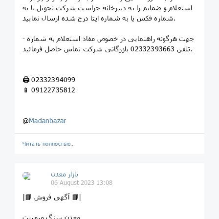
استعلام و ضمایم را به دبیرخانه حراست شرکت تحویل یا به
شماره فکس یا به شماره ایتا درج شده ارسال نمایید.
- جهت هرگونه راهنمایی در خصوص مفاد استعلام به شماره
تلفن 02332393663 بازرگانی شرکت تماس حاصل فرمائید.
🖨 02332394099
📱 09122735812
@
Madanbazar
Читать полностью…
بازار معدن
06 August 2023 13:08
|📘 آگهی فروش 📘|
معدن سنگ مرمریت ‌