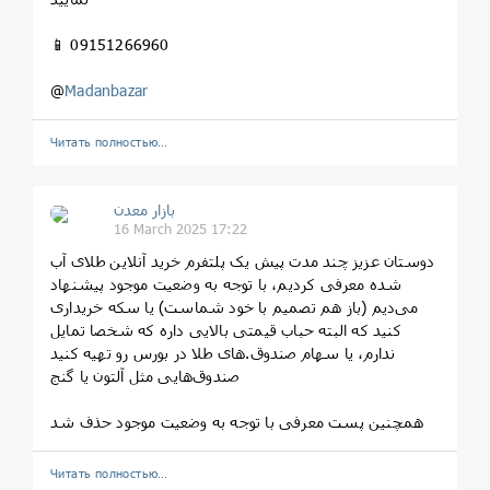
📱 09151266960
@
Madanbazar
Читать полностью…
بازار معدن
16 March 2025 17:22
دوستان عزیز چند مدت پیش یک پلتفرم خرید آنلاین طلای آب
شده معرفی کردیم، با توجه به وضعیت موجود پیشنهاد
می‌دیم (باز هم تصمیم با خود شماست) یا سکه خریداری
کنید که البته حباب قیمتی بالایی داره که شخصا تمایل
ندارم، یا سهام صندوق.های طلا در بورس رو تهیه کنید
صندوق‌هایی مثل آلتون یا گنج
همچنین پست معرفی با توجه به وضعیت موجود حذف شد
Читать полностью…