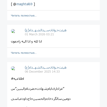
[ @
maghtal69
]
Читать полностью…
هیئت‌جـوانان‌سـیدالشهــداء(ع)
01 March 2026 03:21
انا لله و انا الیه راجعون
Читать полностью…
هیئت‌جـوانان‌سـیدالشهــداء(ع)
06 December 2025 14:33
#اطلاعیه
عزاداری‌ایام‌شهادت‌حضرت‌ام‌البنین”س”
دومین‌سالگردخادم‌الحسین‌حاج‌داود‌عباسی