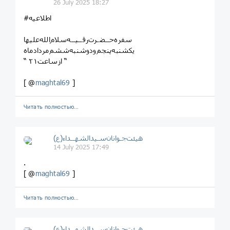
26 July 2025 18:27
#اطلاعیه
سفره‌حــضـرت‌رقــیــه‌سلام‌الله‌علیها
یکشنبه‌پنجم‌ودوشنبه‌ششم‌مردادماه
“ ازساعت۲۱ “
[ @
maghtal69
]
Читать полностью…
هیئت‌جـوانان‌سـیدالشهــداء(ع)
14 July 2025 17:49
.
[ @
maghtal69
]
Читать полностью…
هیئت‌جـوانان‌سـیدالشهــداء(ع)