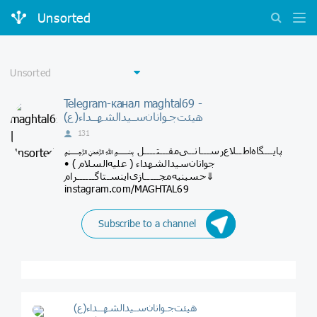
Unsorted
Telegram-канал maghtal69 -
هیئت‌جـوانان‌سـیدالشهــداء(ع)
131
﷽ پایـــگاه‌اطــلاع‌رســـانــی‌مقـــتــــل
جوانان‌سیدالشهداء ( علیه‌السلام ) •
حسینیه‌مجـــــازی‌اینسـتاگــــــرام⇓
instagram.com/MAGHTAL69
Subscribe to a channel
هیئت‌جـوانان‌سـیدالشهــداء(ع)