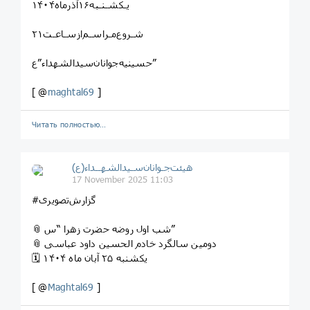
شـروع‌مـراسـم‌ازسـاعـت۲۱
حسینیه‌جوانان‌سیدالشهداء”ع”
[ @
maghtal69
]
Читать полностью…
هیئت‌جـوانان‌سـیدالشهــداء(ع)
17 November 2025 11:03
#گزارش‌تصویری
📎 شب اول روضه حضرت زهرا “س”
📎 دومین سالگرد خادم الحسین داود عباسی
🗓 یکشنبه ۲۵ آبان ماه ۱۴۰۴
[ @
Maghtal69
]