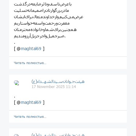
با‌عرض‌تاسف‌وتاثرضایعه‌درگذشت
عرض‌می‌کنیم‌‌و‌از‌خداوندمتعال‌برای‌ایشان
مغفرت‌و‌رحمت‌واسعه‌خواستاریم
صبرجمیل‌واجرجزیل‌آرزومندیم.
.
[ @
maghtal69
]
Читать полностью…
هیئت‌جـوانان‌سـیدالشهــداء(ع)
17 November 2025 11:14
.
[ @
maghtal69
]
Читать полностью…
هیئت‌جـوانان‌سـیدالشهــداء(ع)