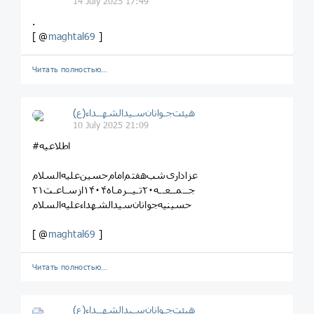
14 July 2025 17:49
.
[ @
maghtal69
]
Читать полностью…
هیئت‌جـوانان‌سـیدالشهــداء(ع)
10 July 2025 21:09
#اطلاعیه
عزاداری‌شب‌هفتم‌امام‌حسین‌علیه‌السلام
جــمــعــه‌۲۰تـیــرمـاه۱۴۰۴‌ازسـاعـت۲۱
حسینیه‌جوانان‌سیدالشهداءعلیه‌السلام
[ @
maghtal69
]
Читать полностью…
هیئت‌جـوانان‌سـیدالشهــداء(ع)