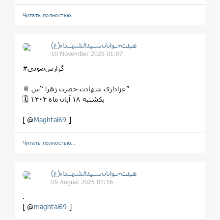
Читать полностью…
هیئت‌جـوانان‌سـیدالشهــداء(ع)
10 November 2025 01:07
#گزارش‌صوتی
📎 عزاداری شهادت حضرت زهرا “س”
🗓 یکشنبه ۱۸ آبان ماه ۱۴۰۴
[ @
Maghtal69
]
Читать полностью…
هیئت‌جـوانان‌سـیدالشهــداء(ع)
05 August 2025 01:16
.
[ @
maghtal69
]