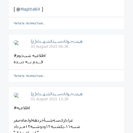
[ @
Maghtal69
]
Читать полностью…
هیئت‌جـوانان‌سـیدالشهــداء(ع)
03 August 2025 06:38
#اطلاعیه شب‌دوم
قـــدم بــه دیــده
Читать полностью…
هیئت‌جـوانان‌سـیدالشهــداء(ع)
01 August 2025 13:38
#اطلاعیه
عزاداری‌سه‌شب‌آخردهه‌اول‌ماه‌صفر
شنبه۱۱،یکشنبه۱۲ودوشنبه۱۳مــرداد
“ ازساعت۲۱ “