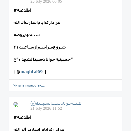
25 July 2026 00:05
#اطلاعیه
عزاداری‌ایام‌اسارت‌آل‌الله
شـروع‌مـراسـم‌ازسـاعـت۲۱
حسینیه‌جوانان‌سیدالشهداء”ع”
[
@
maghtal69
]
Читать полностью…
هیئت‌جـوانان‌سـیدالشهــداء(ع)
21 July 2026 11:52
#اطلاعیه
عزاداری‌ایام اسارت آل الله