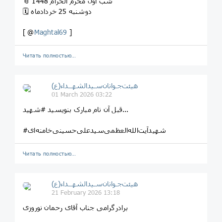
📎 شب اول محرم الحرام 1448
🗓 دوشنبه 25 خردادماه
[ @
Maghtal69
]
Читать полностью…
هیئت‌جـوانان‌سـیدالشهــداء(ع)
01 March 2026 03:22
قبل آن نام مبارک بنویسید #شهید...
#شهیدآیت‌الله‌العظمی‌سیدعلی‌حسینی‌خامنه‌ای
Читать полностью…
هیئت‌جـوانان‌سـیدالشهــداء(ع)
21 February 2026 13:18
برادرگرامی جناب آقای رحمان نوروزی