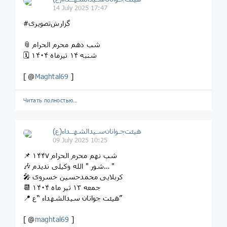
14 July 2025 17:47
#گزارش‌تصویری
📎 شب دهم محرم الحرام
🗓 شنبه ۱۴ تیرماه ۱۴۰۴
[ @
Maghtal69
]
Читать полностью…
هیئت‌جـوانان‌سـیدالشهــداء(ع)
09 July 2025 10:25
📌 شب نهم محرم الحرام ۱۴۴۷
🎶 شور " الله وکیلی ندیدم… "
🎤 کربلایی محمدحسین خسروی
📆 جمعه ۱۳ تیر ماه ۱۴۰۴
📍 هیئت جوانان سیدالشهداء “ع”
[ @
maghtal69
]