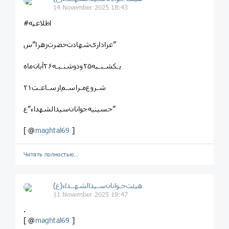
14 November 2025 18:43
#اطلاعیه
عزاداری‌شهادت‌حضرت‌زهرا”س”
شـروع‌مـراسـم‌ازسـاعـت۲۱
حسینیه‌جوانان‌سیدالشهداء”ع”
[ @
maghtal69
]
Читать полностью…
هیئت‌جـوانان‌سـیدالشهــداء(ع)
11 November 2025 19:47
.
[ @
maghtal69
]