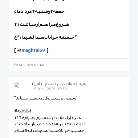
شـروع‌مـراسـم‌ازسـاعـت۲۱
حسینیه‌جوانان‌سیدالشهداء”ع”
[
@
maghtal69
]
Читать полностью…
هیئت‌جـوانان‌سـیدالشهــداء(ع)
15 June 2026 07:53
"ویبقی‌الحسین‌،فقط‌حسین‌میماند"
#اطلاعیه
عــزاداری‌دهــه‌اول‌محــرم‌الحـرام۱۴۴۸
ازدوشنبه‌۲۵‌تیربه‌مدت۱۰شب‌ازساعت۲۱
حسینیه‌جوانان‌سیدالشهداءعلیه‌السلام