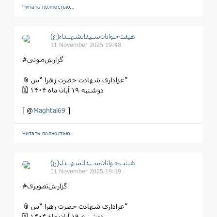
Читать полностью…
هیئت‌جـوانان‌سـیدالشهــداء(ع)
11 November 2025 19:48
#گزارش‌صوتی
📎 عزاداری شهادت حضرت زهرا “س”
🗓 دوشنبه ۱۹ آبان ماه ۱۴۰۴
[ @
Maghtal69
]
Читать полностью…
هیئت‌جـوانان‌سـیدالشهــداء(ع)
11 November 2025 19:39
#گزارش‌تصویری
📎 عزاداری شهادت حضرت زهرا “س”
🗓 دوشنبه ۱۹ آبان ماه ۱۴۰۴