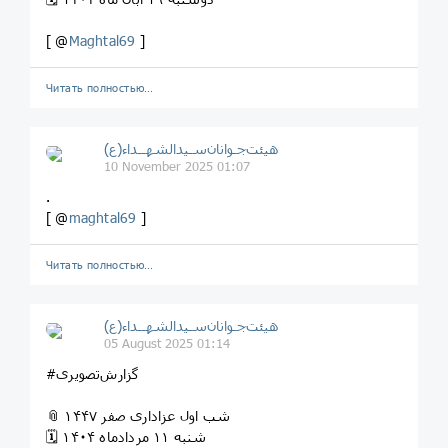
[ @
Maghtal69
]
Читать полностью…
هیئت‌جـوانان‌سـیدالشهــداء(ع)
10 November 2025 01:07
.
[ @
maghtal69
]
Читать полностью…
هیئت‌جـوانان‌سـیدالشهــداء(ع)
05 August 2025 01:14
#گزارش‌تصویری
📎 شب اول عزاداری صفر ۱۴۴۷
🗓 شنبه ۱۱ مردادماه ۱۴۰۴