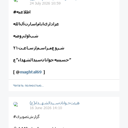
24 July 2026 10:59
#اطلاعیه
عزاداری‌ایام‌اسارت‌آل‌الله
شـروع‌مـراسـم‌ازسـاعـت۲۱
حسینیه‌جوانان‌سیدالشهداء”ع”
[
@
maghtal69
]
Читать полностью…
هیئت‌جـوانان‌سـیدالشهــداء(ع)
16 June 2026 14:10
#گزارش‌تصویری