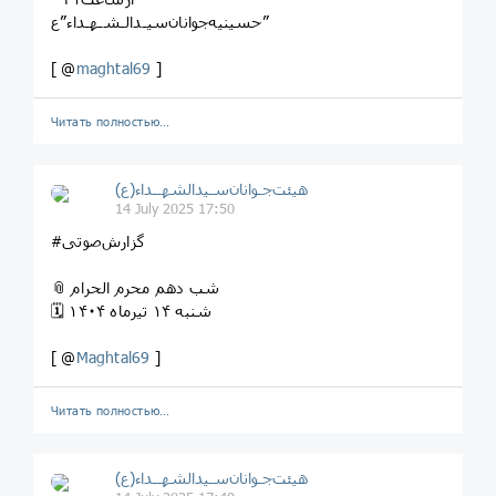
حسینیه‌جوانان‌سیـدالـشـهـداء”ع”
[ @
maghtal69
]
Читать полностью…
هیئت‌جـوانان‌سـیدالشهــداء(ع)
14 July 2025 17:50
#گزارش‌صوتی
📎 شب دهم محرم الحرام
🗓 شنبه ۱۴ تیرماه ۱۴۰۴
[ @
Maghtal69
]
Читать полностью…
هیئت‌جـوانان‌سـیدالشهــداء(ع)