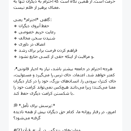
حرمت است. از همین نگاه است که احترام به دیگران تنها به
معنای پرهیز از ظلم نیست.
گاهی *احترام* یعنی:
🔹 حفظ آبروی دیگران
🔹 رعایت حریم خصوصی
🔹 شنیدن سخن مخالف
🔹 انصاف در داوری
🔹 فراهم کردن فرصت برابر برای رشد
🔹 و مراقبت از اینکه حقی از کسی ضایع نشود.
📍هرچه احترام در جامعه بیشتر باشد، نیاز به اجبار قانونی
کمتر خواهد شد. اعتماد، جای ترس را می‌گیرد و مسئولیت،
جای کنترل بیرونی را. انسان‌های بزرگ، خود را در کنار دیگران
معنا می‌کنند؛ زیرا می‌دانند هیچ‌کس نمی‌تواند کرامت خود را
با شکستن کرامت دیگری حفظ کند.
💭 *پرسش برای تأمل:*
امروز، در رفتار روزانه ما، کدام حق دیگران بیش از همه نادیده
گرفته می‌شود؟
#مهارت‌های_زندگی_در_آیینه_قرآن (2)