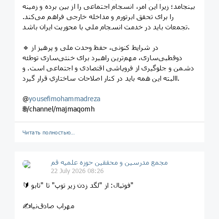
بینجامد؛ زیرا این امر، انسجام اجتماعی را از بین برده و زمینه
را برای تحقق ابرتورم و مداخله خارجی فراهم می‌کند.
تجمعات بايد در خدمت انسجام ملي با محوريت ايران باشد.
🔹 در شرایط کنونی، حفظ وحدت ملی و پرهیز از
دوقطبی‌سازی، مهم‌ترین راهبرد برای خنثی‌سازی توطئه
دشمن و جلوگیری از فروپاشی اقتصادی و اجتماعی است. و
االبته اين همه بايد در كنار اصلاحات ساختاري قرار گيرد.
@
yousefimohammadreza
🌐/channel/majmaqomh
Читать полностью…
مجمع مدرسین و محققین حوزه علمیه قم
22 July 2026 08:26
🔰 فوتبال: از "لگد زدن زیر توپ" تا "تابو"
✍مهراب صادق‌نیا