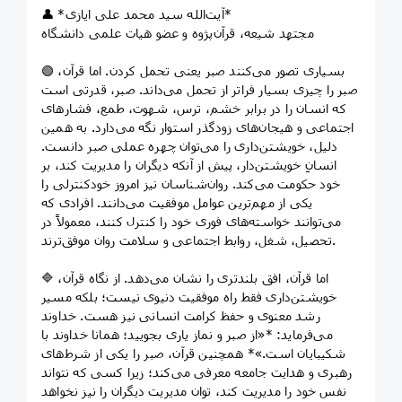
👤 *آیت‌الله سید محمد علی ایازی*
مجتهد شیعه، قرآن‌پژوه و عضو هیات علمی دانشگاه
🟢 بسیاری تصور می‌کنند صبر یعنی تحمل کردن. اما قرآن،
صبر را چیزی بسیار فراتر از تحمل می‌داند. صبر، قدرتی است
که انسان را در برابر خشم، ترس، شهوت، طمع، فشارهای
اجتماعی و هیجان‌های زودگذر استوار نگه می‌دارد. به همین
دلیل، خویشتن‌داری را می‌توان چهره عملی صبر دانست.
انسانِ خویشتن‌دار، پیش از آنکه دیگران را مدیریت کند، بر
خود حکومت می‌کند. روان‌شناسان نیز امروز خودکنترلی را
یکی از مهم‌ترین عوامل موفقیت می‌دانند. افرادی که
می‌توانند خواسته‌های فوری خود را کنترل کنند، معمولاً در
تحصیل، شغل، روابط اجتماعی و سلامت روان موفق‌ترند.
🔷 اما قرآن، افق بلندتری را نشان می‌دهد. از نگاه قرآن،
خویشتن‌داری فقط راه موفقیت دنیوی نیست؛ بلکه مسیر
رشد معنوی و حفظ کرامت انسانی نیز هست. خداوند
می‌فرماید: *«از صبر و نماز یاری بجویید؛ همانا خداوند با
شکیبایان است.»* همچنین قرآن، صبر را یکی از شرط‌های
رهبری و هدایت جامعه معرفی می‌کند؛ زیرا کسی که نتواند
نفس خود را مدیریت کند، توان مدیریت دیگران را نیز نخواهد