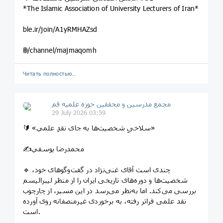
*The Islamic Association of University Lecturers of Iran*
ble.ir/join/A1yRMHAZsd
🌐/channel/majmaqomh
Читать полностью…
مجمع مدرسین و محققین حوزه علمیه قم
29 July 2026 03:59
🔰 «سلاخیِ شخصیت‌ها به جای نقدِ علمي»
✍محمدرضا يوسفي
🔹 چندی است آقای غنی‌نژاد در گفت‌وگوهای خود،
شخصیت‌ها و دوره‌های تاریخی ایران را از منظر لیبرالیسم
بررسی می‌کند. اما به‌نظر می‌رسد در این مسیر، از چارچوب
نقد علمی فراتر رفته، به برخوردی غیرمنصفانه روی آورده
است.