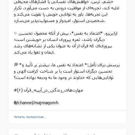
خشم، ترس، خواهش‌های نفسانی یا فشارهای محیطی
غلبه کند، تجربه‌ای از موفقیت درونی به دست می‌آورد. تکرار
این تجربه‌ها، باور به توانایی خویش را تقویت می‌کند و
شخصیتی استوار، امیدوار و مسئولیت‌پذیر می‌سازد.
✨ ازاین‌رو، *اعتماد به نفس*، بیش از آنکه محصول تحسین
دیگران باشد، ثمره پیروزی انسان بر خویشتن است؛
پیروزی‌ای که قرآن از آن به عنوان یکی از نشانه‌های رشد
ایمان و تقوا یاد می‌کند.
💭 *پرسش برای تأمل:* اعتماد به نفس ما، بیشتر بر تأیید و
تحسین دیگران استوار است یا بر شناخت کرامت الهی و
توانایی‌هایی که خداوند در وجود ما به ودیعه نهاده است؟
#مهارت‌های_زندگی_در_آیینه_قرآن (۶)
🌐/channel/majmaqomh
Читать полностью…