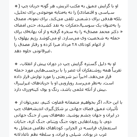
🔹او با گرایش عمیق به مکتب اتریش، هر گونه جریان چپ (
سیاسی و اقتصادی) را نه به‌مثابه موضوعی برای تحلیل،
بلکه هدفی برای دشمنی تلقی می‌کند. برای نمونه، مصدق
را به‌عنوان یک سوسیال‌دمکرات به نقد کشیده، حتی امضای
« دکتر محمد مصدق» را به سخره گرفته و از آن بهانه‌ای برای
حمله به شخصیت وی می‌سازد. او می‌کوشد رژیم پهلوی را
از اتهام کودتای ۲۸ مرداد مبرا کرده و رفتار مصدق را
غیرقانونی جلوه دهد.
🔹 او به دلیل گستره گرایش‌ چپ در دوران پیش از انقلاب،
تقریباً همه روشنفکران آن عصر را با برچسب‌هایی مورد حمله
قرار می‌دهد. اخیراً نیز شریعتی را مورد نوازش قرار داده
است. به‌نظر می‌رسد رویارویی او با جریان‌های غیرلیبرال
بیش از آنکه علمی باشد، رنگ و بوی کینه‌ورزی دارد.
🔹 با این حال، اگر بخواهیم منصفانه قضاوت کنیم، نمی‌توان از
تأثیرات عمیق فضای جهانی بر شکل‌گیری اندیشه‌های چپ
در ایران و جهان چشم پوشید. دهه‌های پس از جنگ جهانی
دوم، با رویدادهایی چون جنگ ویتنام، جنگ كره، جنایات
استعماری فرانسه در الجزایر، کودتاهای نظامی متمايل به
غرب در یونان، شیلی و ایران، و سلطه نظم ناعادلانه