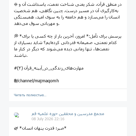
❇️ در منطق قرآن، شکر یعنی شناخت نعمت، پاسداشت آن و
به‌کارگیری آن در مسیر درست. چنین نگاهی، هم شخصیت
انسان را می‌سازد و هم جامعه را به سوی امید، همبستگی
و مهربانی سوق می‌دهد.
💭 *پرسش برای تأمل:* امروز، آخرین بار از چه کسی یا برای
کدام نعمتی، صمیمانه قدردانی کرده‌ایم؟ شاید بسیاری از
نعمت‌ها، تنها زمانی دیده می‌شوند که دیگر در کنار ما
نباشند.
#مهارت‌های_زندگی_در_آیینه_قرآن (۴)
🌐/channel/majmaqomh
Читать полностью…
مجمع مدرسین و محققین حوزه علمیه قم
08 July 2026 22:16
🌿 *صبر؛ قدرت پنهان انسان*