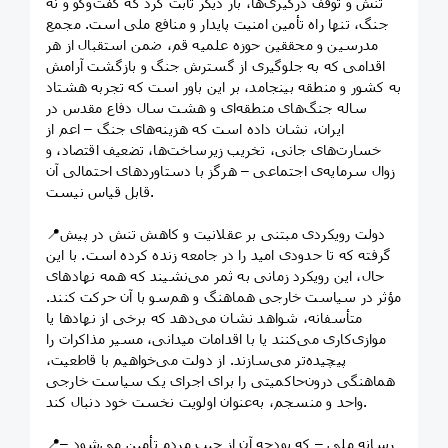
تنش و توقف درگیری‌ها، بار دیگر ثابت کرد که گفت‌وگو و نه
جنگ، تنها راه تأمین امنیت پایدار و منافع ملی است. مجمع
مدرسین و محققین حوزه علمیه قم، ضمن استقبال از هر
اقدامی که به جلوگیری از گسترش جنگ و بازگشت آرامش
به کشور و منطقه بینجامد، بر این باور است که تجربه هشتاد
ساله جنگ‌های منطقه‌ای و هشت سال دفاع مقدس در
ایران، نشان داده است که هزینه‌های جنگ – اعم از
خسارت‌های جانی، تخریب زیرساخت‌ها، تضعیف اقتصاد، و
زوال سرمایه‌ی اجتماعی – هرگز با دستاوردهای احتمالی آن
قابل قیاس نیست.
📍دولت رویکردی مبتنی بر عقلانیت و کاهش تنش در پیش
گرفته که تا حدودی امید را در جامعه زنده کرده است. با این
حال، این رویکرد زمانی به ثمر می‌نشیند که همه نهادهای
مؤثر در سیاست خارجی هماهنگ و هم‌سو با آن حرکت کنند.
متأسفانه، شواهد نشان می‌دهد که برخی از نهادها یا
موازی‌کاری می‌کنند یا با اقدامات میدانی، مسیر مذاکرات را
پیچیده‌تر می‌سازند. از دولت می‌خواهیم با قاطعیت،
هماهنگی درون‌حاکمیتی را برای اجرای یک سیاست خارجی
واحد و منسجم، به‌عنوان اولویت نخست خود دنبال کند.
📍رسانه ملی – که بودجه آن از جیب مردم تأمین می‌شود –