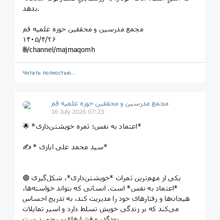
بدهد.
مجمع مدرسین و محققین حوزه علمیه قم
۱۴۰۵/۴/۲۶
🌐/channel/majmaqomh
Читать полностью…
مجمع مدرسین و محققین حوزه علمیه قم
16 July 2026 07:23
🌟 *اعتماد به نفس؛ ثمره خویشتن‌داری*
✍️ * سید محمد علی ایازی*
🟢 یکی از مهم‌ترین ثمرات *خویشتن‌داری*، شکل‌گیری
*اعتماد به نفس* است. انسانی که بتواند خواسته‌ها،
هیجان‌ها و رفتارهای خود را مدیریت کند، به تدریج احساس
می‌کند که بر زندگی خویش تسلط دارد و اسیر تمایلات
زودگذر و فشارهای بیرونی نیست.