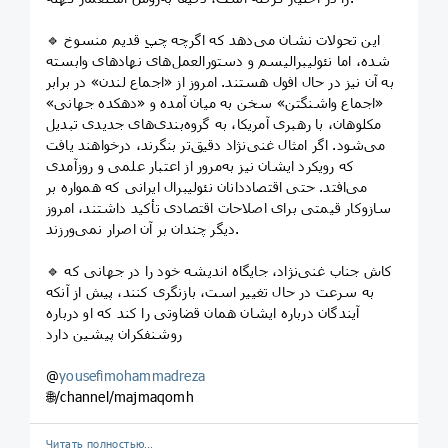
🔹 این تحولات نشان می‌دهد که اگرچه چپِ قدیم منسوخ
شده، اما نئولیبرالیسم و دستورالعمل‌های نهادهای وابسته
به آن نیز در حال افول هستند. امروز از «اجماع لندن» در برابر
«اجماع واشنگتن» سخن به میان آمده و «دهکده جهانی»
مکلوهان، با رهبری آمریکا، به گروه‌بندی‌های جدیدی تبدیل
می‌شود. اگر امثال غنی‌نژاد دقیق‌تر بنگرند، درخواهند یافت
که رویکرد ایشان نیز به‌مرور از اعتبار علمی و روزآمدی
می‌افتد. حتی اقتصاددانان نئولیبرال ایرانی که همواره بر
سازوکار قیمتی برای اصلاحات اقتصادی تأکید داشتند، امروز
دیگر چندان بر آن اصرار نمی‌ورزند.
🔹 کاش جناب غنی‌نژاد، جایگاه اندیشه خود را در جهانی که
به سرعت در حال تغییر است، بازنگری کنند، پیش از آنکه
آیندگان درباره ایشان همان قضاوتی را کند که او درباره
روشنفکران پیشین دارد
@
yousefimohammadreza
🌐/channel/majmaqomh
Читать полностью…