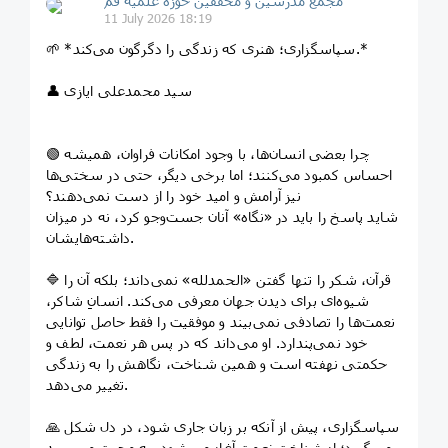
مجمع مدرسین و محققین حوزه علمیه قم
11 July 2026 18:19
🌱 *سپاسگزاری؛ هنری که زندگی را دگرگون می‌کند.*
👤 سید محمدعلی ایازی
🟢 چرا بعضی انسان‌ها، با وجود امکانات فراوان، همیشه
احساس کمبود می‌کنند؛ اما برخی دیگر، حتی در سختی‌ها
نیز آرامش و امید خود را از دست نمی‌دهند؟
شاید پاسخ را باید در «نگاه» آنان جست‌وجو کرد، نه در میزان
داشته‌هایشان.
🔷 قرآن، شکر را تنها گفتن «الحمدلله» نمی‌داند؛ بلکه آن را
شیوه‌ای برای دیدن جهان معرفی می‌کند. انسانِ شاکر،
نعمت‌ها را تصادفی نمی‌بیند و موفقیت را فقط حاصل توانایی
خود نمی‌پندارد. او می‌داند که در پس هر نعمت، لطف و
حکمتی نهفته است و همین شناخت، نگاهش را به زندگی
تغییر می‌دهد.
🙏 سپاسگزاری، پیش از آنکه بر زبان جاری شود، در دل شکل
می‌گیرد؛ از شناخت نعمت آغاز می‌شود، به محبت می‌رسد