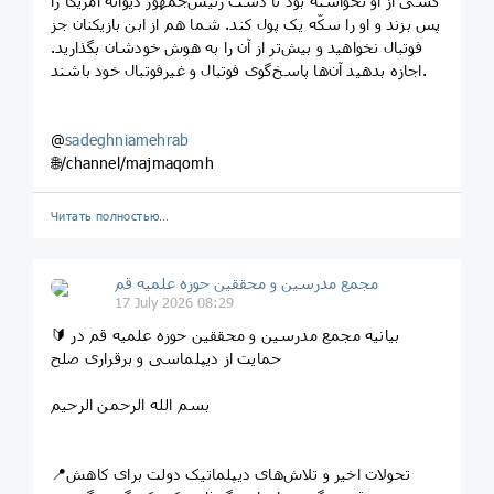
کسی از او نخواسته بود تا دست رئیس‌جمهور دیوانه آمریکا را
پس بزند و او را سکّه یک پول کند. شما هم از ابن بازیکنان جز
فوتبال نخواهید و بیش‌تر از آن را به هوش خودشان بگذارید.
اجازه بدهید آن‌ها پاسخ‌گوی فوتبال و غیرفوتبال خود باشند.
@
sadeghniamehrab
🌐/channel/majmaqomh
Читать полностью…
مجمع مدرسین و محققین حوزه علمیه قم
17 July 2026 08:29
🔰 بیانیه مجمع مدرسین و محققین حوزه علمیه قم در
حمایت از دیپلماسی و برقراری صلح
بسم الله الرحمن الرحیم
📍تحولات اخیر و تلاش‌های دیپلماتیک دولت برای کاهش