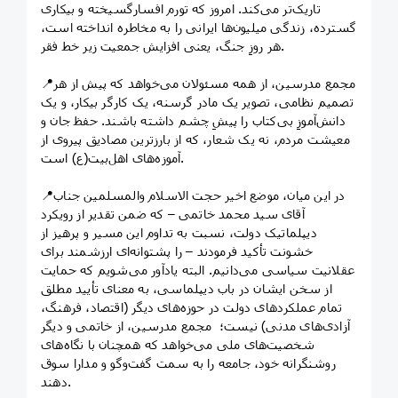
تاریک‌تر می‌کند. امروز که تورم افسارگسیخته و بیکاری
گسترده، زندگی میلیون‌ها ایرانی را به مخاطره انداخته است،
هر روزِ جنگ، یعنی افزایش جمعیت زیر خط فقر.
📍مجمع مدرسین، از همه مسئولان می‌خواهد که پیش از هر
تصمیم نظامی، تصویر یک مادر گرسنه، یک کارگر بیکار، و یک
دانش‌آموزِ بی‌کتاب را پیشِ چشم داشته باشند. حفظ جان و
معیشت مردم، نه یک شعار، که از بارزترین مصادیق پیروی از
آموزه‌های اهل‌بیت(ع) است.
📍در این میان، موضع اخیر حجت الاسلام والمسلمین جناب
آقای سید محمد خاتمی – که ضمن تقدیر از رویکرد
دیپلماتیک دولت، نسبت به تداوم این مسیر و پرهیز از
خشونت تأکید فرمودند – را پشتوانه‌ای ارزشمند برای
عقلانیت سیاسی می‌دانیم. البته یادآور می‌شویم که حمایت
از سخن ایشان در باب دیپلماسی، به معنای تأیید مطلق
تمام عملکردهای دولت در حوزه‌های دیگر (اقتصاد، فرهنگ،
آزادی‌های مدنی) نیست؛ مجمع مدرسین، از خاتمی و دیگر
شخصیت‌های ملی می‌خواهد که همچنان با نگاه‌های
روشنگرانه خود، جامعه را به سمت گفت‌وگو و مدارا سوق
دهند.