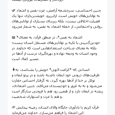
🌿 چنین احساسی، سرچشمه آرامش، عزت نفس و اعتماد
به توانایی‌های خویش است. ازاین‌رو، خویشتن‌داری تنها یک
فضیلت اخلاقی نیست، بلکه زیربنای بسیاری از توانایی‌های
روانی و اجتماعی، از جمله اعتماد به نفس، به شمار می‌رود.
📖 *اعتماد به نفس*، در منطق قرآن، به معنای
خودبزرگ‌بینی یا تکیه بر توانایی‌های مستقل انسان نیست؛
بلکه به معنای شناخت استعدادهایی است که خداوند در
وجود انسان به ودیعه نهاده و بهره‌گیری درست از آن‌ها در
مسیر کمال است.
🧍انسانی که *کرامت الهی* خویش را بشناسد، به
ظرفیت‌های درونی خود ایمان داشته باشد و در پرتو ایمان و
توکل بر خدا از آن‌ها بهره گیرد، نه گرفتار احساس حقارت
می‌شود و نه به غرور و خودپسندی می‌افتد. چنین اعتمادی،
ریشه در ایمان دارد و از همین رو، هم با فروتنی سازگار است
و هم با عزت و استواری شخصیت.
🌱 قرآن کریم با یادآوری جایگاه والای انسان، زمینه پیدایش
این اعتماد را فراهم می‌سازد. خداوند می‌فرماید: