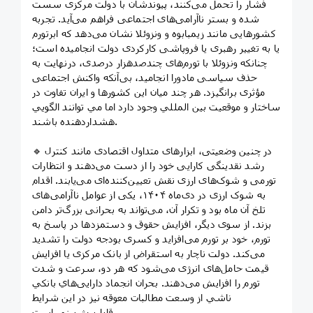
فشار را تحمل می‌کنند، پیوندشان با دولت مرکزی سست
شده و بستر ناآرامی‌های اجتماعی فراهم می‌آید. تجربه
کشورهایی مانند زیمبابوه و ونزوئلا نشان می‌دهد که ابرتورم
یا به تغییر رهبری یا فروپاشی کارکردی دولت انجامیده است؛
چنانکه ونزوئلا با تورم‌های چندصدهزار درصدی، درنهایت به
حذف سیاسی مادورا انجامید، بی‌آنکه واکنش اجتماعی
مؤثری برانگیزد. هر چند ميان اين كشورها و ايران تفاوت در
ساختار و موقعيت بين المللي وجود دارد اما مي توانند الگويي
هشداردهنده باشند.
🔹 در چنین وضعیتی، ابزارهای متداول اقتصادی مانند کنترل
رشد نقدینگی کارایی خود را از دست می‌دهند و انتظارات
تورمی و شوک‌های ارزی نقش تعیین‌کننده‌ای می‌یابند. اقدام
به شوک ارزی در دی‌ماه ۱۴۰۴، یکی از عوامل ناآرامی‌های
تلخ آن ماه بود و تکرار آن، می‌تواند به بحرانی بزرگ‌تر دامن
بزند. از سوی دیگر، افزایش حقوق و دستمزدها در پاسخ به
تورم، خود بر تورم می‌افزاید و کسری بودجه دولت را تشدید
می‌کند. دولت ناچار به استقراض از بانک مرکزی يا افزایش
قیمت حامل‌های انرژی می‌شود که هر دو، سرعت و شدت
تورم را افزایش می‌دهند. بحران انجماد دارایی‌هاي بانكي
ناشي از وسعت مطالبات معوقه نیز در این شرایط
قابل‌پیش‌بینی است.