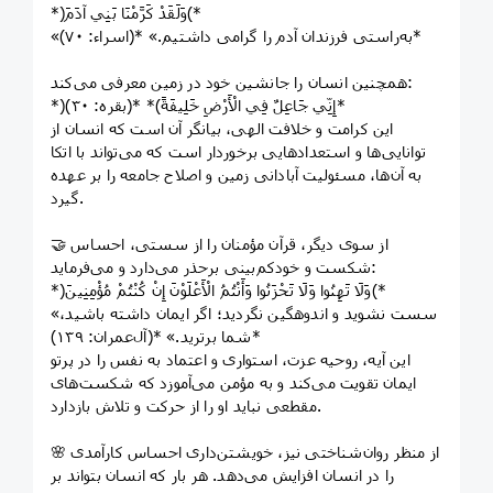
*﴿وَلَقَدْ كَرَّمْنَا بَنِي آدَمَ﴾*
«به‌راستی فرزندان آدم را گرامی داشتیم.» *(اسراء: ۷۰)*
همچنین انسان را جانشین خود در زمین معرفی می‌کند:
*﴿إِنِّي جَاعِلٌ فِي الْأَرْضِ خَلِيفَةً﴾* *(بقره: ۳۰)*
این کرامت و خلافت الهی، بیانگر آن است که انسان از
توانایی‌ها و استعدادهایی برخوردار است که می‌تواند با اتکا
به آن‌ها، مسئولیت آبادانی زمین و اصلاح جامعه را بر عهده
گیرد.
🤝 از سوی دیگر، قرآن مؤمنان را از سستی، احساس
شکست و خودکم‌بینی برحذر می‌دارد و می‌فرماید:
*﴿وَلَا تَهِنُوا وَلَا تَحْزَنُوا وَأَنْتُمُ الْأَعْلَوْنَ إِنْ كُنْتُمْ مُؤْمِنِينَ﴾*
«سست نشوید و اندوهگین نگردید؛ اگر ایمان داشته باشید،
شما برترید.» *(آل‌عمران: ۱۳۹)*
این آیه، روحیه عزت، استواری و اعتماد به نفس را در پرتو
ایمان تقویت می‌کند و به مؤمن می‌آموزد که شکست‌های
مقطعی نباید او را از حرکت و تلاش بازدارد.
🌸 از منظر روان‌شناختی نیز، خویشتن‌داری احساس کارآمدی
را در انسان افزایش می‌دهد. هر بار که انسان بتواند بر