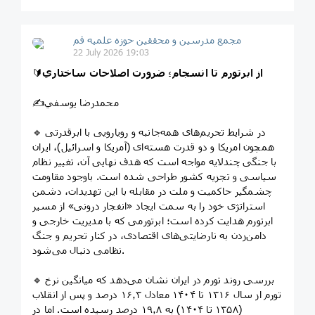
مجمع مدرسین و محققین حوزه علمیه قم
22 July 2026 19:03
از ابرتورم تا انسجام؛ ضرورت اصلاحات ساختاري
🔰
✍️محمدرضا يوسفي
🔹 در شرایط تحریم‌های همه‌جانبه و رویارویی با ابرقدرتی
همچون امريكا و دو قدرت هسته‌ای (آمریکا و اسرائیل)، ایران
با جنگی چندلایه مواجه است که هدف نهایی آن، تغییر نظام
سیاسی و تجزیه کشور طراحی شده است. باوجود مقاومت
چشمگیر حاکمیت و ملت در مقابله با این تهدیدات، دشمن
استراتژی خود را به سمت ایجاد «انفجار درونی» از مسیر
ابرتورم هدایت کرده است؛ ابرتورمی که با مدیریت خارجی و
دامن‌زدن به نارضایتی‌های اقتصادی، در کنار تحریم و جنگ
نظامی دنبال می‌شود.
🔹 بررسی روند تورم در ایران نشان می‌دهد که میانگین نرخ
تورم از سال ۱۳۱۶ تا ۱۴۰۴ معادل ۱۶٫۳ درصد و پس از انقلاب
(۱۳۵۸ تا ۱۴۰۴) به ۱۹٫۸ درصد رسیده است. اما در