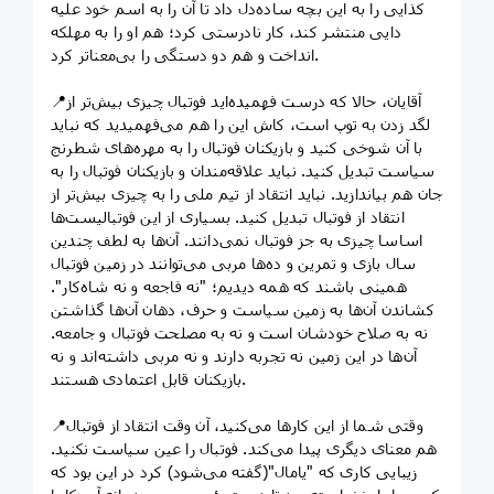
کذایی را به این بچه ساده‌دل داد تا آن را به اسم خود علیه
دایی منتشر کند، کار نادرستی کرد؛ هم او را به مهلکه
انداخت و هم دو دستگی را بی‌معناتر کرد.
📍آقایان، حالا که درست فهمیده‌اید فوتبال چیزی بیش‌تر از
لگد زدن به توپ است، کاش این را هم می‌فهمیدید که نباید
با آن شوخی کنید و بازیکنان فوتبال را به مهره‌های شطرنج
سیاست تبدیل کنید. نباید علاقه‌مندان و بازیکنان فوتبال را به
جان هم بیاندازید. نباید انتقاد از تیم ملی را به چیزی بیش‌تر از
انتقاد از فوتبال تبدیل کنید. بسیاری از این فوتبالیست‌ها
اساسا چیزی به جز فوتبال نمی‌دانند. آن‌ها به لطف چندین
سال بازی و تمرین و ده‌ها مربی می‌توانند در زمین فوتبال
همینی باشند که همه دیدیم؛ "نه فاجعه و نه شاه‌کار".
کشاندن آن‌ها به زمین سیاست و حرف، دهان آن‌ها گذاشتن
نه به صلاح خودشان است و نه به مصلحت فوتبال و جامعه.
آن‌ها در این زمین نه تجربه دارند و نه مربی داشته‌اند و نه
بازیکنان قابل اعتمادی هستند.
📍وقتی شما از این کارها می‌کنید، آن وقت انتقاد از فوتبال
هم معنای دیگری پیدا می‌کند. فوتبال را عین سیاست نکنید.
زیبایی کاری که "یامال"(گفته می‌شود) کرد در این بود که