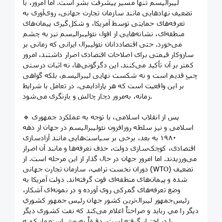
لیبرالیسم تنها مسیر پیشرفت بشر است. اما امروز، با
تضعیف نهادهایی مانند سازمان تجارت جهانی، روی‌آوری به
تعرفه‌های حمایتی توسط آمریکا، و شکل‌گیری پیمان‌های
منطقه‌ای، نشانه‌هایی از افول نئولیبرالیسم نیز به چشم
می‌خورد. حتی اقتصاددانان نئولیبرال ایرانی که زمانی بر
سازوکار قیمتی برای اصلاحات اقتصادی اصرار داشتند، امروز
کمتر بر آن تأکید می‌کنند. این دگرگونی‌ها، نه اثبات درستی
چپِ قدیم است و نه شکست نهایی لیبرالیسم، بلکه گواهی
بر این واقعیت است که هر پارادایمی، در تعامل با شرایط
زمانه، به‌مرور دچار چالش و بازنگری می‌شود.
🔹 پس از انقلاب اسلامی، با توجه به عملکرد جمهوری
اسلامی و نیز سلطه روزافزون نئولیبرالیسم در جهان از دهه
۱۹۸۰ به بعد، برخی بر سیاست‌هایی مانند آزادسازی
اقتصادی، کوچک‌سازی دولت، حذف تعرفه‌ها و مانند آن اصرار
می‌ورزيدند. اما امروز جهان در حال گذار از این مرحله است. از
دوران نخست ترامپ، سازمان تجارت جهانی (WTO) تضعیف
شده و پیمان‌های منطقه‌ای قوت گرفته‌اند. دولت آمریکا به
وضع تعرفه‌های گمرکی روی آورده و در نمونه‌ای آشکار،
رئیس‌جمهور لیبرال‌ترین کشور جهان رئيس جمهور كشوري
ديگر را مي ربايد و صراحتاً اعلام می‌کند که نفت کشوری دیگر
را در اختیار گرفته است، دقیقاً به‌روش استعمار کهنه.