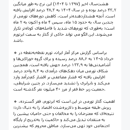
هشت‌سال اخیر (۱۳۹۷ تا ۱۴۰۴) این نرخ به طور میانگین
۴۳٫۲ درصد بوده و در سال ۱۴۰۴ به ۴۸٫۳ درصد افزایش یافته
است. آنچه هشداردهنده‌تر است، کاهش دوره‌های تورمی از
چندین سال به حدود ۱۵ ماه، سپس ۴ ماه و اکنون به ۲ ماه
است؛ به‌طوری که تورم‌های شدید با فاصله‌های کوتاه‌تر تکرار
می‌شوند. این الگو مي تواند حاکی از گذار به سمت ابرتورم
باشد.
🔹 براساس گزارش مرکز آمار ایران، تورم نقطه‌به‌نقطه در
خرداد ۱۴۰۵ به ۸۸٫۶ درصد رسیده و برای گروه خوراکی‌ها و
آشامیدنی‌ها به ۱۳۳٫۹ درصد جهش یافته است. همچنین
شکاف تورمی میان دهک‌های درآمدی به ۸٫۴ واحد درصد
افزایش یافته که فشار مضاعفی بر اقشار کم‌درآمد وارد
می‌کند و نابرابری را تشدید می‌سازد. در چنین شرایطی،
جمعیت زیر خط فقر از مرز ۴۰ میلیون نفر گذشته است.
🔹 اهمیت گذار تورمی در این است که ابرتورم، فقر گسترده،
ریزش طبقه متوسط و دلاریزه‌شدن اقتصاد را به دنبال دارد؛
نتیجه‌ای که معترضان را به مخالفان و حتی حامیان پیشین را
به منتقدان تبدیل می‌کند و حاکمیت را به‌تدریج از پایگاه
اجتماعی خود تهی می‌سازد. مناطق محروم که بیشترین