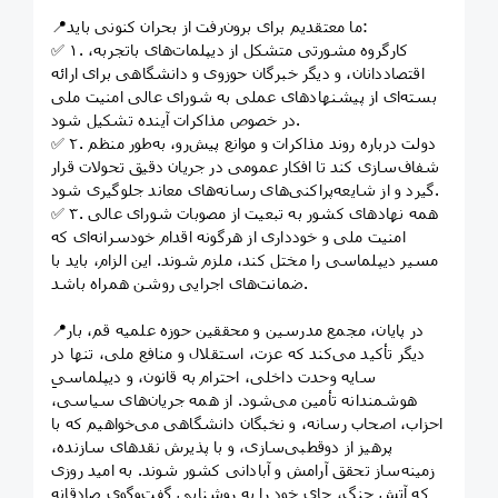
📍ما معتقدیم برای برون‌رفت از بحران کنونی باید:
✅ ۱. کارگروه مشورتی متشکل از دیپلمات‌های باتجربه،
اقتصاددانان، و دیگر خبرگان حوزوی و دانشگاهی برای ارائه
بسته‌ای از پیشنهادهای عملی به شورای عالی امنیت ملی
در خصوص مذاکرات آینده تشکیل شود.
✅ ۲. دولت درباره روند مذاکرات و موانع پیش‌رو، به‌طور منظم
شفاف‌سازی کند تا افکار عمومی در جریان دقیق تحولات قرار
گیرد و از شایعه‌پراکنی‌های رسانه‌های معاند جلوگیری شود.
✅ ۳. همه نهادهای کشور به تبعیت از مصوبات شورای عالی
امنیت ملی و خودداری از هرگونه اقدام خودسرانه‌ای که
مسیر دیپلماسی را مختل کند، ملزم شوند. این الزام، باید با
ضمانت‌های اجرایی روشن همراه باشد.
📍در پایان، مجمع مدرسین و محققین حوزه علمیه قم، بار
دیگر تأکید می‌کند که عزت، استقلال و منافع ملی، تنها در
سایه وحدت داخلی، احترام به قانون، و دیپلماسیِ
هوشمندانه تأمین می‌شود. از همه جریان‌های سیاسی،
احزاب، اصحاب رسانه، و نخبگان دانشگاهی می‌خواهیم که با
پرهیز از دوقطبی‌سازی، و با پذیرش نقدهای سازنده،
زمینه‌ساز تحقق آرامش و آبادانی کشور شوند. به امید روزی
که آتشِ جنگ، جای خود را به روشناییِ گفت‌وگوی صادقانه