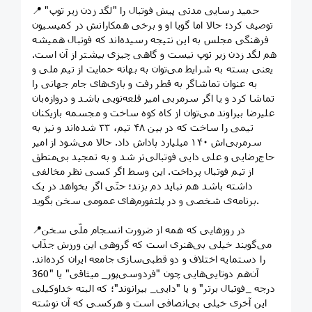
📍 حمید رسایی مدتی پیش فوتبال را "لگد زدن زیر توپ"
توصیف کرد؛ حالا اما گویا او و برخی همکارانش در کمیسیون
فرهنگی مجلس به این نتیجه رسیده‌اند که فوتبال همیشه
هم لگد زدن زیر توپ نیست و گاهی چیزی بیشتر از آن است.
یعنی بسته به شرایط می‌توان به بهانه حمایت از تیم ملی و
به عنوان تماشاگر به قطر رفت و بازی‌های جام جهانی را
تماشا کرد و یا اگر سرمربی امیر قلعه‌نویی باشد و دروازه‌بان
علیرضا بیراوند می‌توان از کاه کوه ساخت و مجسمه بازیکنان
تیمی را ساخت که در بین ۴۸ تیم، ۳۳ شده‌اند و نیز به
سرمربی‌اش ۱۴۰ میلیارد پاداش داد. حالا می‌شود از امیر
حاج‌رضایی و علی دایی فوتبالی‌تر شد و به تمجید بی‌منطق
از تیم فوتبال پرداخت. این وسط اگر کسی نظر مخالفی
داشته باشد هم نباید دم بزند؛ حتّی اگر بخواهد در یک
برنامه‌ی شخصی و در پلتفورم‌های عمومی سخن بگوید.
📍در روزهایی که همه از ضرورت انسجام ملّی سخن
می‌گویند خیلی بی‌هنری است که گروهی این ورزش جذّاب
را دستمایه اختلاف و دو قطبی‌سازی جامعه ایران کرده‌اند.
آن‌هم دوتایی‌هایی چون "فردوسی‌پور_ میثاقی" یا "360
درجه _فوتبال برتر" و یا "دایی_ بیرانوند"؛ که البته خداوکیلی
این آخری خیلی بی‌انصافی است و هرکسی که آن نوشته