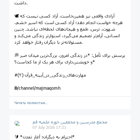
داشت.
🕊️ آزادی واقعی نیز همین‌جاست. آزاد کسی نیست که
هرچه خواست انجام دهد؛ آزاد کسی است که اسیر خشم،
شهوت، ترس، طمع و هیجان‌های لحظه‌ای نباشد. چنین
انسانی، آرام‌تر تصمیم می‌گیرد، استوارتر زندگی می‌کند و
مسئولانه‌تر با دیگران رفتار خواهد کرد.
💭 پرسش برای تأمل: *در زندگی امروز، بزرگ‌ترین میدان صبر
و خویشتن‌داری برای هر یک از ما کجاست؟*
#مهارت‌های_زندگی_در_آیینه_قرآن (۳)
🌐/channel/majmaqomh
Читать полностью…
مجمع مدرسین و محققین حوزه علمیه قم
07 July 2026 17:21
🔰 *احترام به دیگران؛ آغاز تمدن*