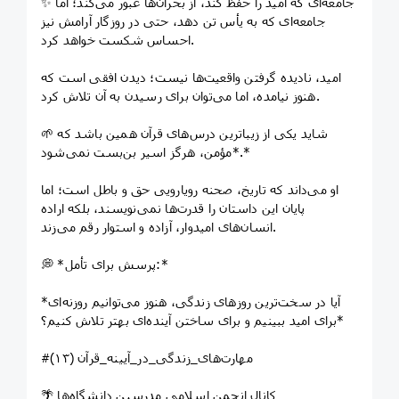
✨ جامعه‌ای که امید را حفظ کند، از بحران‌ها عبور می‌کند؛ اما
جامعه‌ای که به یأس تن دهد، حتی در روزگار آرامش نیز
احساس شکست خواهد کرد.
امید، نادیده گرفتن واقعیت‌ها نیست؛ دیدن افقی است که
هنوز نیامده، اما می‌توان برای رسیدن به آن تلاش کرد.
🌱 شاید یکی از زیباترین درس‌های قرآن همین باشد که
*مؤمن، هرگز اسیر بن‌بست نمی‌شود.*
او می‌داند که تاریخ، صحنه رویارویی حق و باطل است؛ اما
پایان این داستان را قدرت‌ها نمی‌نویسند، بلکه اراده
انسان‌های امیدوار، آزاده و استوار رقم می‌زند.
💭 *پرسش برای تأمل:*
*آیا در سخت‌ترین روزهای زندگی، هنوز می‌توانیم روزنه‌ای
برای امید ببینیم و برای ساختن آینده‌ای بهتر تلاش کنیم؟*
#مهارت‌های_زندگی_در_آیینه_قرآن (۱۳)
🌴 کانال انجمن اسلامی مدرسین دانشگاه‌ها