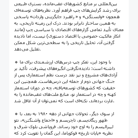
بین‌المللی بر منابع کشورهای عقب‌مانده، بستری طبیعی
برای رشد گرایش‌های چپ فراهم آورد. نظریه‌های توسعه‌ای
همچون «وابستگی» و « راهبرد جایگزینی واردات» پاسخی
به همین ساختار نابرابر بودند. درک این زمینه تاریخی، به
معنای تأیید تمامی گزاره‌های اقتصادی یا سیاسی چپ (مانند
انکار مالکیت خصوصی یا اقتصاد دستوری) نیست، اما نادیده
گرفتن آن، تحلیل تاریخی را به سطحی‌ترین شکل ممکن
تقلیل می‌دهد.
🔹 با وجود این، تفکر چپ درس‌های ارزشمندی برای ما
داشته است: نادیده‌نگرفتن انگیزه‌های پیشرفت، تأکید بر
آزادی‌های مشروع و نیز نقد درست نظم استعماری پس از
جنگ جهانی دوم از جمله این درس‌هاست. همچنین این
حقیقت که کشورهای توسعه‌یافته، چه در دوران استعمار
کهنه و چه در استعمار نو، منابع ملت‌های عقب‌مانده را به
غارت برده‌اند، نکته‌ای است که نمی‌توان از آن غافل شد.
🔹 از سوی دیگر، تحولات جهانی از دهه ۱۹۸۰ به بعد، با
ظهور ریگان‌یسم، تاچریسم و «اجماع واشنگتن»، نئو
لیبرالیسم را به اوج خود رساند. فروپاشی بلوک شرق و
نظریه «پایان تاریخ» فوکویاما، این گمان را تقویت کرد که