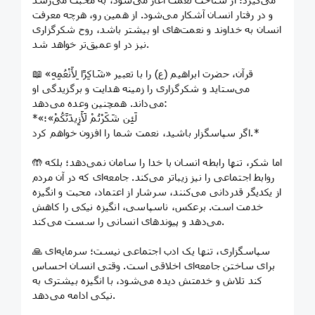
و در رفتار انسان آشکار می‌شود. از همین رو، هرچه معرفت
انسان به خداوند و نعمت‌های او بیشتر باشد، روح شکرگزاری
نیز در او عمیق‌تر خواهد شد.
📖 قرآن، حضرت ابراهیم (ع) را با تعبیر «شَاكِرًا لِأَنْعُمِهِ»
می‌ستاید و شکرگزاری را زمینه هدایت و برگزیدگی او
می‌داند. همچنین وعده می‌دهد:
*«لَئِن شَكَرْتُمْ لَأَزِيدَنَّكُمْ»؛
اگر سپاسگزار باشید، نعمت شما را افزون خواهم کرد.*
🤲 اما شکر، تنها رابطه انسان با خدا را سامان نمی‌دهد؛ بلکه
روابط اجتماعی را نیز زیباتر می‌کند. جامعه‌ای که در آن مردم
از یکدیگر قدردانی می‌کنند، سرشار از اعتماد، محبت و انگیزه
خدمت است. برعکس، ناسپاسی، انگیزه نیکی را کاهش
می‌دهد و پیوندهای انسانی را سست می‌کند.
🙏 سپاسگزاری، تنها یک ادب اجتماعی نیست؛ سرمایه‌ای
برای ساختن جامعه‌ای اخلاقی است. وقتی انسان احساس
کند تلاش و خدمتش دیده می‌شود، با انگیزه بیشتری به
نیکی ادامه می‌دهد.