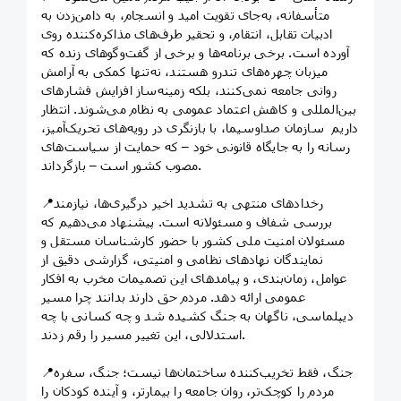
متأسفانه، به‌جای تقویت امید و انسجام، به دامن‌زدن به
ادبیات تقابل، انتقام، و تحقیر طرف‌های مذاکره‌کننده روی
آورده است. برخی برنامه‌ها و برخی از گفت‌وگوهای زنده که
میزبان چهره‌های تندرو هستند، نه‌تنها کمکی به آرامش
روانی جامعه نمی‌کنند، بلکه زمینه‌ساز افزایش فشارهای
بین‌المللی و کاهش اعتماد عمومی به نظام می‌شوند. انتظار
داریم سازمان صداوسیما، با بازنگری در رویه‌های تحریک‌آمیز،
رسانه را به جایگاه قانونی خود – که حمایت از سیاست‌های
مصوب کشور است – بازگرداند.
📍رخدادهای منتهی به تشدید اخیر درگیری‌ها، نیازمند
بررسی شفاف و مسئولانه است. پیشنهاد می‌دهیم که
مسئولان امنیت ملی کشور با حضور کارشناسان مستقل و
نمایندگان نهادهای نظامی و امنیتی، گزارشی دقیق از
عوامل، زمان‌بندی، و پیامدهای این تصمیمات مخرب به افکار
عمومی ارائه دهد. مردم حق دارند بدانند چرا مسیر
دیپلماسی، ناگهان به جنگ کشیده شد و چه کسانی با چه
استدلالی، این تغییر مسیر را رقم زدند.
📍جنگ، فقط تخریب‌کننده ساختمان‌ها نیست؛ جنگ، سفره
مردم را کوچک‌تر، روان جامعه را بیمارتر، و آینده کودکان را