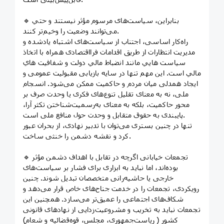
🔹 بنابراین، سیاست‌های مرسوم مؤثر نیستند و حتي
می‌توانند وضعیت را وخیم‌تر کنند.
راه‌کار اساسی، اجتناب از سیاست‌های اشتباه یادشده و
مدیریت انتظارات از طریق اقدامات فرااقتصادی همراه با اتخاذ
سياست هايي مانند انضباط مالي دولت و شفافيت هاي
مالي است. این مهم تنها در سایه بازیابی مقبولیت عمومی و
ایجاد همدلی میان مردم و حاکمیت ممکن می‌شود. انسجام
ملی، نه به معنای تقلیل تنوع‌های فکری یا وحدت صرف بر
محور حاکمیت، بلکه به معنای به‌رسمیت‌شناختن تکثر آرا،
پایبندی به حقوق متقابل و وحدت حول منافع ملی است.
تنها در چنین بستری می‌توان با تدبیر نهادی، از بحران عبور
کرد و نقشه دشمن را خنثی ساخت.
🔹 تجمعات خیابانی اگرچه در تقابل با اهداف دشمن مؤثر
بوده‌اند، اما نباید به ابزاری برای فشار بر سیاست‌های
خارجی یا حاشیه‌رانی متخصصان تبدیل شوند. چنین
رویکردی، تجمعات را در خدمت جناح‌های خاص قرار می‌دهد و
شکاف‌های اجتماعی را عمیق‌تر می‌سازد. همچنین این
تجمعات نباید به تخريب و مشروعیت‌زدایی از نهادهای قانونی
کشور ( ریاست‌جمهوری، مجلس، قوه‌قضائیه و شعام)