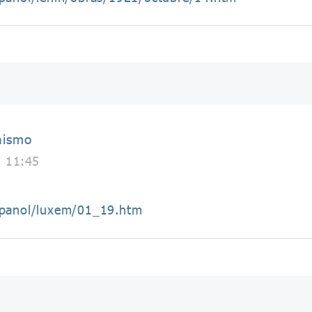
nismo
7 11:45
spanol/luxem/01_19.htm