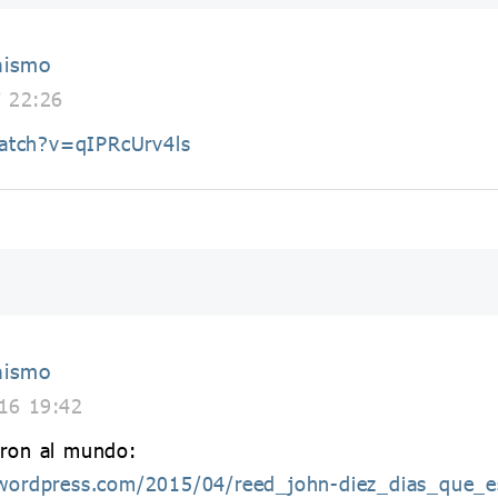
nismo
7 22:26
atch?v=qIPRcUrv4ls
nismo
16 19:42
eron al mundo:
s.wordpress.com/2015/04/reed_john-diez_dias_que_