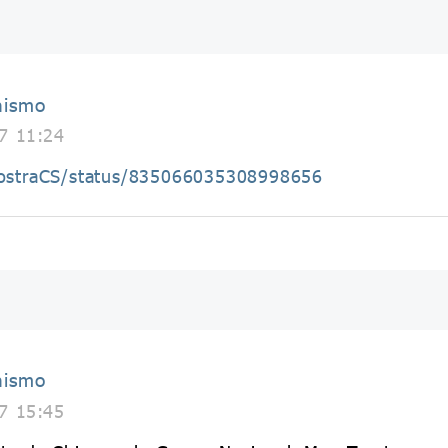
nismo
7 11:24
aNostraCS/status/835066035308998656
nismo
7 15:45