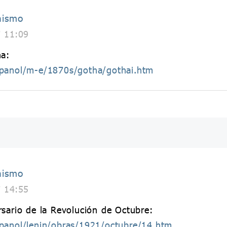
nismo
7 11:09
ha:
spanol/m-e/1870s/gotha/gothai.htm
nismo
7 14:55
rsario de la Revolución de Octubre:
spanol/lenin/obras/1921/octubre/14.htm