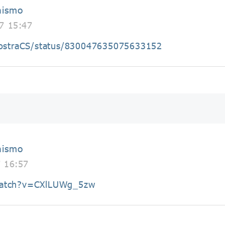
nismo
7 15:47
aNostraCS/status/830047635075633152
nismo
7 16:57
watch?v=CXlLUWg_5zw