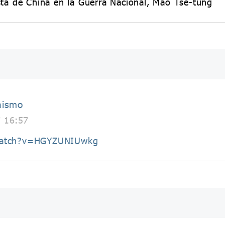
sta de China en la Guerra Nacional, Mao Tse-tung
nismo
7 16:57
/watch?v=HGYZUNIUwkg