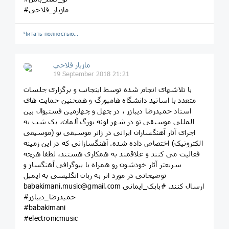
#مازیار_فلاحی
Читать полностью…
مازيار فلاحي
19 September 2018 21:21
با تلاشهای انجام شده توسط اینجانب و برگزاری جلسات
متعدد با اساتید دانشگاه هامبورگ و همچنین حمایت های
استاد حمیدرضا دیبازر ، در چهل و چهارمین فستیوال بین
المللی موسیقی نو در شهر لونه بورگ آلمان، یک شب به
اجرای آثار آهنگسازان ایرانی در ژانر موسیقی نو (موسیقی
الکترونیک) اختصاص داده شده. آهنگسازانی که در این زمینه
فعالیت می کنند و علاقمند به همکاری هستند، لطفا هرچه
سریعتر آثار خودشون رو همراه با بیوگرافی آهنگساز و
توضیحاتی در مورد اثر به زبان انگلیسی به ایمیل
babakimani.music@gmail.com ارسال کنند. #بابک_ایمانی
#حمیدرضا_دیبازر
#babakimani
#electronicmusic