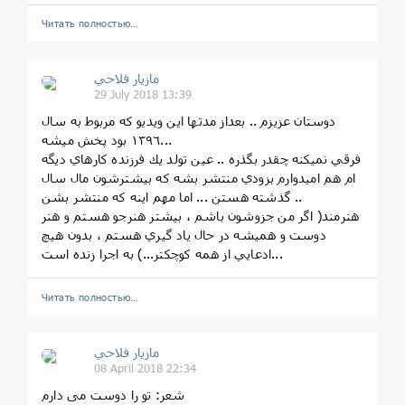
Читать полностью…
مازيار فلاحي
29 July 2018 13:39
دوستان عزيزم .. بعداز مدتها اين ويديو كه مربوط به سال
١٣٩٦ بود پخش ميشه...
فرقي نميكنه چقدر بگذره .. عين تولد يك فرزنده كارهاي ديگه
ام هم اميدوارم بزودي منتشر بشه كه بيشترشون مال سال
گذشته هستن ... اما مهم اينه كه منتشر بشن ..
هنرمند( اگر من جزوشون باشم ، بيشتر هنرجو هستم و هنر
دوست و هميشه در حال ياد گيري هستم ، بدون هيچ
ادعايي از همه كوچكتر...) به اجرا زنده است...
Читать полностью…
مازيار فلاحي
08 April 2018 22:34
شعر: تو را دوست می دارم