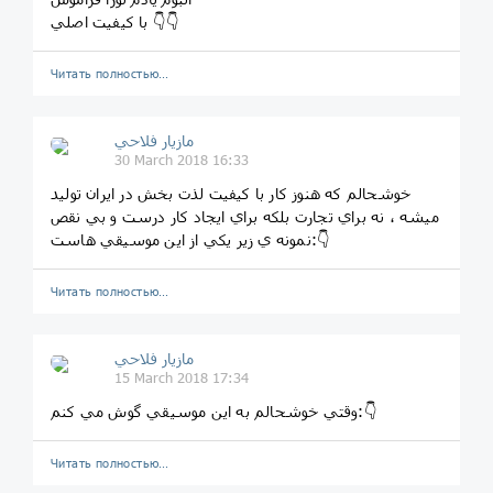
با كيفيت اصلي 👇👇
Читать полностью…
مازيار فلاحي
30 March 2018 16:33
خوشحالم كه هنوز كار با كيفيت لذت بخش در ايران توليد
ميشه ، نه براي تجارت بلكه براي ايجاد كار درست و بي نقص
نمونه ي زير يكي از اين موسيقي هاست:👇
Читать полностью…
مازيار فلاحي
15 March 2018 17:34
وقتي خوشحالم به اين موسيقي گوش مي كنم:👇
Читать полностью…