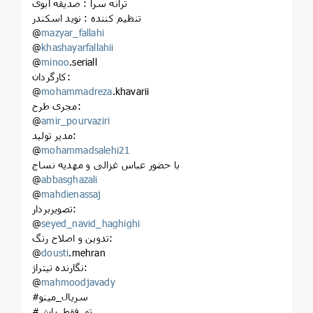
ترانه سرا : صدیقه ابوی
تنظیم کننده : نوید اسکندر
@
mazyar_fallahi
@
khashayarfallahii
@
minoo
.seriall
کارگردان:
@
mohammadreza
.khavarii
مجری طرح:
@
amir_pourvaziri
مدیر تولید:
@
mohammadsalehi21
با حضور عباس غزالی و مهدیه نساج
@
abbasghazali
@
mahdienassaj
تصویربردار:
@
seyed_navid_haghighi
تدوین و اصلاح رنگ:
@
dousti
.mehran
نگارنده تیتراژ:
@
mahmoodjavady
#سریال_مینو
#تو_فقط_باش