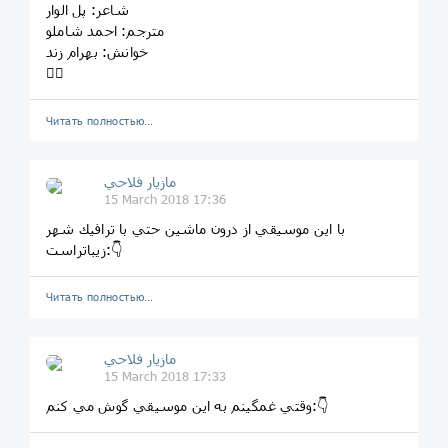
شاعر: پل الوار
مترجم: احمد شاملو
خوانش: بهرام زند
👆🏼
Читать полностью…
مازيار فلاحي
15 March 2018 17:36
با اين موسيقي از درون ماشين حتي با ترافيك شهر
زيباتراست:👇
Читать полностью…
مازيار فلاحي
15 March 2018 17:33
وقتي غمگينم به اين موسيقي گوش مي كنم:👇