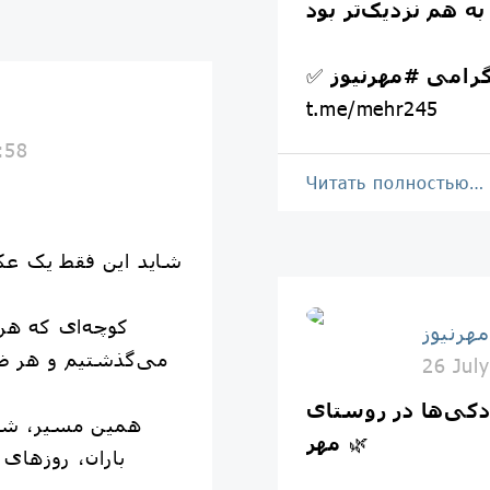
لگرامی
#مهرنیوز
✅
t.me/mehr245
:58
Читать полностью…
شاید این فقط یک عکس
کوچه‌ای که هر
مهرنیوز
می‌گذشتیم و هر ظه
26 Jul
ودکی‌ها در روستای
همین مسیر، شاه
🌿
مهر
باران، روزهای 