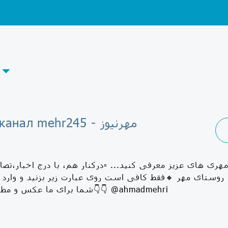
Telegram-канал mehr245 - مهرنیوز
روستای مهر 🔸فقط کافی است روی عبارت زیر بزنید و وارد مهر نیوز بشوی
🔸شما برای ما عکس و مطالب بفرستید👇👇 @ahmadmehri