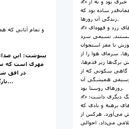
✍️ نه از سنگ‌چینی‌های امروزی خبری بود و نه از
مان‌قدر ساده بود که
زندگی آن روزها.
✍️ پاییز که از راه می‌رسید، برگ‌های زرد و قهوه‌ای
و تمام آنانی که هم
نشستند. نسیمی سرد
زش تا مغز استخوان
ها، سرمای هوا را از
#پینوشت
: این صدا
برگ‌ها زیر قدم‌ها،
مهری است که سال
و گاهی سکوتی که از
در افق شر
 موسیقی همیشگی آن
بارگذاری نمودم. روحشان شاد...
روزهای روستا بود.
✍️ زمستان که می‌شد، هوا رنگ دیگری داشت؛
ی برهنه و بادی که
دش می‌آورد. هرکس از
امی می‌داد، احوالی