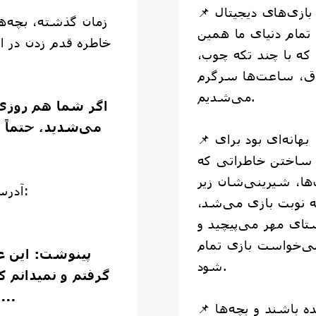
📌 قبل از اینکه تلفن همراه و بازی‌های دیجیتال
زمان گذشته، بچه‌ها
تمام دنیای ما همین
خاطره قدم زدن در ا
که با چند تکه چوب،
، ساعت‌ها سرگرم
می‌شدیم.
اگر شما هم روزی
می‌شدید، حتماً ی
هانه‌ای بود برای
📌
و ساختن خاطراتی که
ا، شیرینی‌شان زیر
آدرس
ه نوبت بازی می‌شد،
تای مهر می‌پیچید و
ی‌خواست بازی تمام
#پینوشت
: این 
شود.
گرفتم و نمیدانم ک
این خطه پهناور چکار میکنند...
📌 امروز شاید کوچه‌ها آرام‌تر شده باشند و بچه‌ها