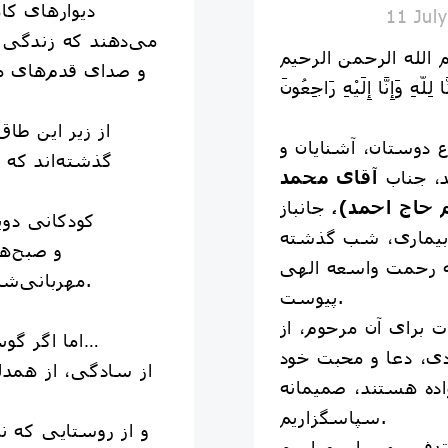
دیوارهای کا
11 Jul
می‌دهند که زندگی آرا
الله الرحمن الرحیم
و صدای قدم‌های مر
َّا لِلّهِ وَإِنَّا إِلَيْهِ رَاجِعُونَ
از زیر این طا
اع دوستان، آشنایان و
گذشته‌اند که 
د، جناب
آقای محمد
 حاج احمد)،
جانباز
کودکانی دوید
 بیماری، شب گذشته
و صبح‌ها
ه رحمت واسعه الهی
مهربانی‌شان روی این دیوارها مانده است.
پیوست.
برای آن مرحوم، از
اما اگر گوش بسپاریم، از گذشته می‌گوید…
دی، دعا و محبت خود
از سادگی، از همدل
ده هستند، صمیمانه
سپاسگزاریم.
و از روستایی که ن
تدفین و سایر مراسم