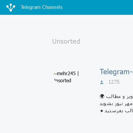
Telegram Channels
1275
🌍 کانال "مهر نیوز" را به تمام مهری های عزیز معرفی کنید... ▫️درکنار هم، با درج اخبار،تصاویر و مطالب
د... 👉 @mehr245