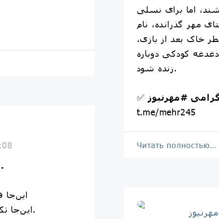
ند، اما برای نسلی
ی مهر گذرانده، نام
 خاک بعد از بازی،
دغدغه کودکی دوباره
زنده شود.
لگرامی
#مهرنیوز
✅
t.me/mehr245
:08
Читать полностью…
✍️ در کوچه 
این‌جا 
این‌جا تکه‌ای از جانِ روستای مهر است.
مهرنیوز