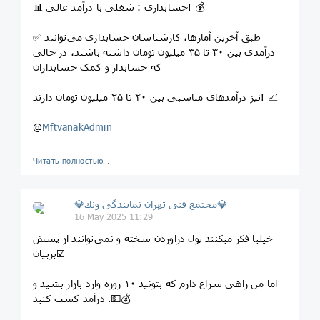
📊 حسابداری : شغلی با درآمد عالی! 💰
✅ طبق آخرین آمارها، کارشناسان حسابداری می‌توانند
درآمدی بین ۳۰ تا ۳۵ میلیون تومان داشته باشند، در حالی
که حسابدار و کمک حسابداران ‌
نیز درآمدهای مناسبی بین ۲۰ تا ۲۵ میلیون تومان دارند! 📈
@
MftvanakAdmin
Читать полностью…
💎مجتمع فنى تهران نمايندگى ونك💎
16 May 2025 11:29
خیلیا فکر میکنند پول دراوردن سخته و نمی‌توانند از پسش
بربیان☑️
اما من راهی سراغ دارم که بتونید ۱۰ روزه وارد بازار بشید و
درآمد کسب کنید .💵💰