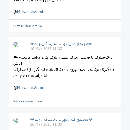
@
MftvanakAdmin
Читать полностью…
💎مجتمع فنى تهران نمايندگى ونك💎
16 May 2025 11:35
🎮 بازی‌سازی با یونیتی،بازی بساز، بازی کن، درآمد داشته
باش!
یادگیری یونیتی یعنی ورود به دنیای هیجان‌انگیز بازی‌سازی،
با درآمدهای جهانی!
@
MftvanakAdmin
Читать полностью…
💎مجتمع فنى تهران نمايندگى ونك💎
16 May 2025 11:33