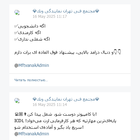
💎مجتمع فنى تهران نمايندگى ونك💎
16 May 2025 11:17
✅اگه دانشجویی
✅اگه کارمندی
✅اگه شغلی نداری
و دنبال درامد بالایی، پیشنهاد فوق العاده ای برات دارم👇👇
@
MftvanakAdmin
Читать полностью…
💎مجتمع فنى تهران نمايندگى ونك💎
16 May 2025 11:14
👨🏼‍💻با کامپیوتر دوست شو، شغل پیدا کن!
ICDL پایه‌ای‌ترین مهارتیه که هر کارفرمایی ازت می‌خواد!
سریع یاد بگیر و آماده‌ی استخدام شو!
@
MftvanakAdmin