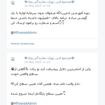
💎مجتمع فنى تهران نمايندگى ونك💎
16 May 2025 11:18
دوره آموزشى ادمين،اگه میخوای بدون سرمایه اولیه با یک
گوشی ساده درامد بالای ۵۰میلیون داشته باشی حتما
اسم و شمارت رو برامون ارسال کن👇👇
@
MftvanakAdmin
Читать полностью…
💎مجتمع فنى تهران نمايندگى ونك💎
16 May 2025 11:15
😭یکی از اصلی‌ترین دلایل پیشرفت کند تو زبان: ناآگاهی از
سطح واقعی خودت.
🫶نذار وقتت تلف شه، همین الان تعیین سطح کن:
تعیین سطح رایگان‌از اینجا شروع شده👇‌
@
MftvanakAdmin