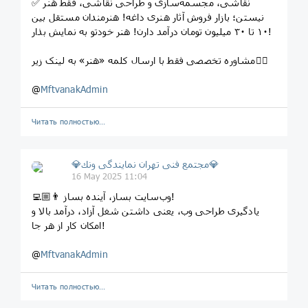
✅ نقاشی، مجسمه‌سازی و طراحی نقاشی، فقط هنر
نیستن؛ بازار فروش آثار هنری داغه! هنرمندان مستقل بین
۱۰ تا ۳۰ میلیون تومان درآمد دارن! هنر خودتو به نمایش بذار!
مشاوره تخصصی فقط با ارسال کلمه «هنر» به لینک زیر👇🏼
@
MftvanakAdmin
Читать полностью…
💎مجتمع فنى تهران نمايندگى ونك💎
16 May 2025 11:04
👨🏼‍💻 وب‌سایت بساز، آینده بساز!
یادگیری طراحی وب، یعنی داشتن شغل آزاد، درآمد بالا و
امکان کار از هر جا!
@
MftvanakAdmin
Читать полностью…