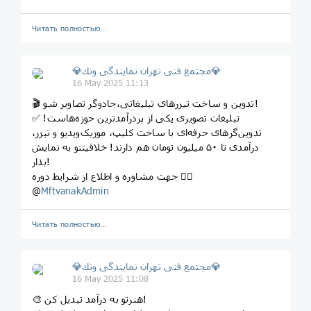
Читать полностью…
💎مجتمع فنى تهران نمايندگى ونك💎
16 May 2025 11:13
🎬 تدوین و ساخت تیزرهای تبلیغاتی،جادوگر تصاویر شو!
✅ تبلیغات تصویری یکی از پردرآمدترین حوزه‌هاست!
تدوین‌گرهای حرفه‌ای با ساخت کلیپ، موزیک‌ویدیو و تیزر،
درآمدی تا ۵۰ میلیون تومان هم دارند! خلاقیتتو به نمایش
بذار!
جهت مشاوره و اطلاع از شرایط دوره 👇🏼
@
MftvanakAdmin
Читать полностью…
💎مجتمع فنى تهران نمايندگى ونك💎
16 May 2025 11:08
🎨 هنرتو به درآمد تبدیل کن!