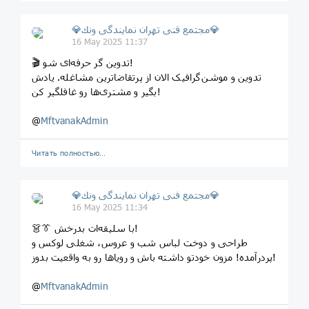
💎مجتمع فنى تهران نمايندگى ونك💎
16 May 2025 11:37
🎬 تدوين گر حرفه‌ای شو!
تدوین و موشن‌گرافیک الان از پرتقاضاترین مشاغله. یادش
بگیر و مشتری‌ها رو غافلگیر کن!
@
MftvanakAdmin
Читать полностью…
💎مجتمع فنى تهران نمايندگى ونك💎
16 May 2025 11:34
👗👔 با سلیقه‌ات بدرخش!
طراحی و دوخت لباس شب و عروس، شغلی لوکس و
پردرآمده! مزون خودتو داشته باش و رویاها رو به واقعیت بدوز!
@
MftvanakAdmin