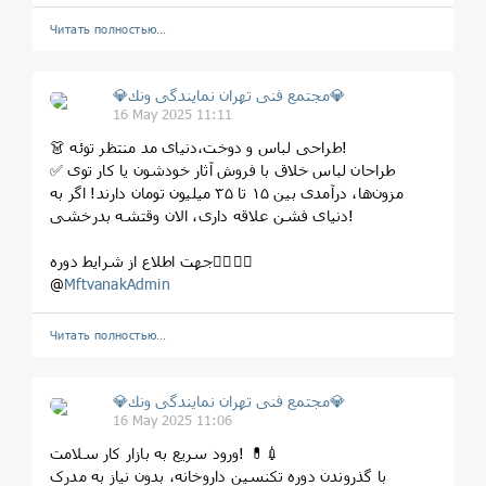
Читать полностью…
💎مجتمع فنى تهران نمايندگى ونك💎
16 May 2025 11:11
👗 طراحی لباس و دوخت،دنیای مد منتظر توئه!
✅ طراحان لباس خلاق با فروش آثار خودشون یا کار توی
مزون‌ها، درآمدی بین ۱۵ تا ۳۵ میلیون تومان دارند! اگر به
دنیای فشن علاقه داری، الان وقتشه بدرخشی!
جهت اطلاع از شرایط دوره👇🏼👇🏼
@
MftvanakAdmin
Читать полностью…
💎مجتمع فنى تهران نمايندگى ونك💎
16 May 2025 11:06
ورود سریع به بازار کار سلامت! 💊💉
با گذروندن دوره تکنسین داروخانه، بدون نیاز به مدرک