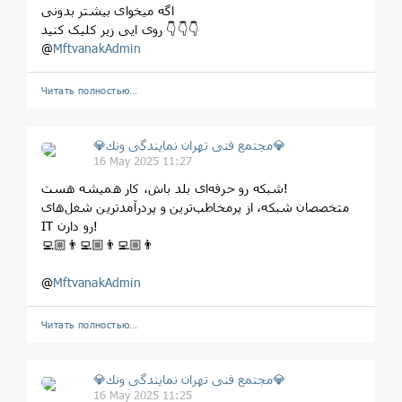
اگه میخوای بیشتر بدونی
روی ایی زیر کلیک کنید 👇👇👇
@
MftvanakAdmin
Читать полностью…
💎مجتمع فنى تهران نمايندگى ونك💎
16 May 2025 11:27
شبکه رو حرفه‌ای بلد باش، کار همیشه هست!
متخصصان شبکه، از پرمخاطب‌ترین و پردرآمدترین شغل‌های
IT رو دارن!
👨🏼‍💻👨🏼‍💻👨🏼‍💻
@
MftvanakAdmin
Читать полностью…
💎مجتمع فنى تهران نمايندگى ونك💎
16 May 2025 11:25