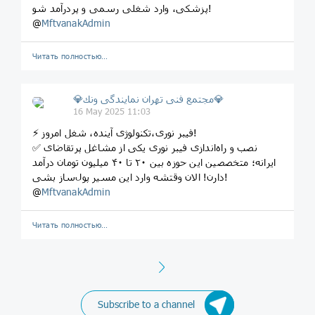
پزشکی، وارد شغلی رسمی و پردرآمد شو!
@
MftvanakAdmin
Читать полностью…
💎مجتمع فنى تهران نمايندگى ونك💎
16 May 2025 11:03
⚡ فیبر نوری،تکنولوژی آینده، شغل امروز!
✅ نصب و راه‌اندازی فیبر نوری یکی از مشاغل پرتقاضای
ایرانه؛ متخصصین این حوزه بین ۲۰ تا ۴۰ میلیون تومان درآمد
دارن! الان وقتشه وارد این مسیر پول‌ساز بشی!
@
MftvanakAdmin
Читать полностью…
Next
Subscribe to a channel