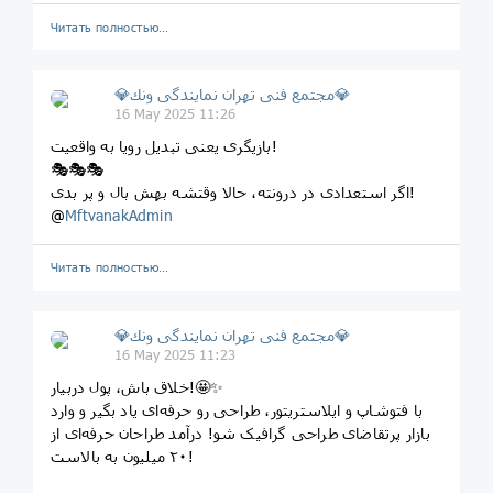
Читать полностью…
💎مجتمع فنى تهران نمايندگى ونك💎
16 May 2025 11:26
بازیگری یعنی تبدیل رویا به واقعیت!
🎭🎭🎭
اگر استعدادی در درونته، حالا وقتشه بهش بال و پر بدی!
@
MftvanakAdmin
Читать полностью…
💎مجتمع فنى تهران نمايندگى ونك💎
16 May 2025 11:23
خلاق باش، پول دربیار!🤩✨
با فتوشاپ و ایلاستریتور، طراحی رو حرفه‌ای یاد بگیر و وارد
بازار پرتقاضای طراحی گرافیک شو! درآمد طراحان حرفه‌ای از
۲۰ میلیون به بالاست!