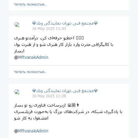
Читать полностью…
💎مجتمع فنى تهران نمايندگى ونك💎
16 May 2025 11:30
خطتو حرفه‌ای کن، درآمدتو هنری! ✍🏻💵
با کالیگرافی مدرن وارد بازار کار هنری شو و از هنرت پول
بساز!
@
MftvanakAdmin
Читать полностью…
💎مجتمع فنى تهران نمايندگى ونك💎
16 May 2025 11:28
زیرساخت فناوری رو تو بساز! 👨🏼‍💻
با یادگیری شبکه، در شرکت‌های بزرگ یا به‌صورت فریلنسری
مشغول به کار شو!
@
MftvanakAdmin