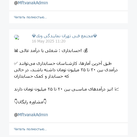
@
MftvanakAdmin
Читать полностью…
💎مجتمع فنى تهران نمايندگى ونك💎
16 May 2025 11:20
📊 حسابداری : شغلی با درآمد عالی! 💰
✅ طبق آخرین آمارها، کارشناسان حسابداری می‌توانند
درآمدی بین ۳۰ تا ۳۵ میلیون تومان داشته باشند، در حالی
که حسابدار و کمک حسابداران ‌
نیز درآمدهای مناسبی بین ۲۰ تا ۲۵ میلیون تومان دارند! 📈‌‌
👇مشاوره رایگان👇‌
@
MftvanakAdmin
Читать полностью…