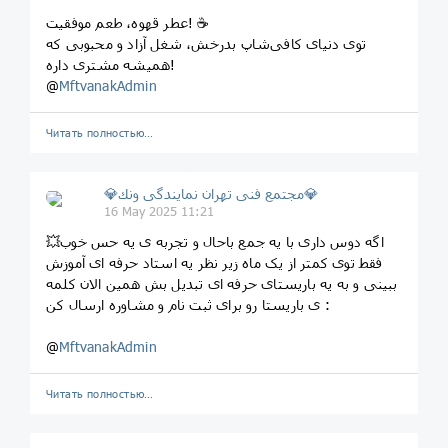
عطر قهوه، طعم موفقیت! ☕
توی دنیای کافی‌شاپ بدرخش، شغل آزاد و محبوبی که
همیشه مشتری داره!
@
MftvanakAdmin
Читать полностью…
💎مجتمع فنى تهران نمايندگى ونك💎
16 May 2025 11:21
💥اگه دوس داری با یه جمع باحال و تجربه ی یه حس خوب
فقط توی کمتر از یک ماه زیر نظر یه استاد حرفه ای آموزش
ببینی و به یه باریستای حرفه ای تبدیل بش همین الان کلمه
ی باریستا رو برای ثبت نام و مشاوره ارسال کن :
@
MftvanakAdmin
Читать полностью…