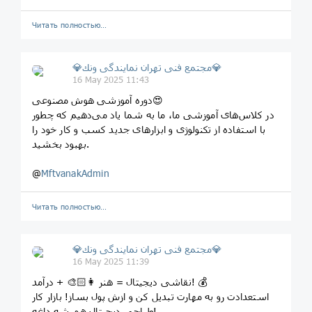
Читать полностью…
💎مجتمع فنى تهران نمايندگى ونك💎
16 May 2025 11:43
دوره آموزشی هوش مصنوعی😍
در کلاس‌های آموزشی ما، ما به شما یاد می‌دهیم که چطور
با استفاده از تکنولوژی و ابزارهای جدید کسب و کار خود را
بهبود بخشید.
@
MftvanakAdmin
Читать полностью…
💎مجتمع فنى تهران نمايندگى ونك💎
16 May 2025 11:39
نقاشی دیجیتال = هنر 👩🏻‍🎨 + درآمد! 💰
استعدادت رو به مهارت تبدیل کن و ازش پول بساز! بازار کار
طراحی دیجیتال همیشه داغه!