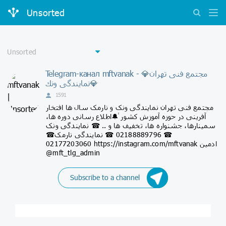
Unsorted
Telegram-канал mftvanak - 💎مجتمع فنى تهران
نمايندگى ونك💎
1591
مجتمع فنی تهران نمایندگی ونک و نارمک سال ها افتخار
آفرینی در حوزه آموزش کشور ٰ🔔اطلاع رسانی دوره ها،
سمینارها، جشنواره ها، تخفیف ها و .. ☎ نمایندگی ونک
☎ 02188889796 ☎ نمایندگی نارمک☎
02177203060 https://instagram.com/mftvanak ادمین
@mft_tlg_admin
Subscribe to a channel