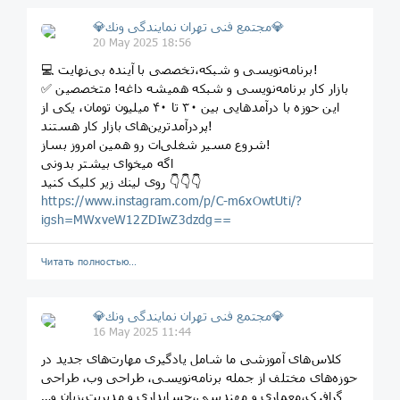
💎مجتمع فنى تهران نمايندگى ونك💎
20 May 2025 18:56
💻 برنامه‌نویسی و شبکه،تخصصی با آینده‌ بی‌نهایت!
✅ بازار کار برنامه‌نویسی و شبکه همیشه داغه! متخصصین
این حوزه با درآمدهایی بین ۳۰ تا ۴۰ میلیون تومان، یکی از
پردرآمدترین‌های بازار کار هستند!
شروع مسیر شغلی‌ات رو همین امروز بساز!
اگه میخوای بیشتر بدونی
روی لينك زیر کلیک کنید 👇👇👇
https://www.instagram.com/p/C-m6xOwtUti/?
igsh=MWxveW12ZDIwZ3dzdg==
Читать полностью…
💎مجتمع فنى تهران نمايندگى ونك💎
16 May 2025 11:44
کلاس‌های آموزشی ما شامل یادگیری مهارت‌های جدید در
حوزه‌های مختلف از جمله برنامه‌نویسی، طراحی وب، طراحی
گرافیک،معمارى و مهندسى،حسابدارى و مديريت،زبان و…