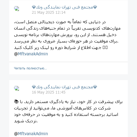
💎مجتمع فنى تهران نمايندگى ونك💎
21 May 2025 12:14
در دنیایی که تماماً به صورت دیجیتالی متصل است،
مهارت‌های کدنویسی تقریباً در تمام جنبه‌های زندگی انسان
دخیل هستند. از این رو، پرورش مهارت‌های برنامه نویسی
برای موفقیت در هر حوزه‌ای بسیار ضروری به نظر می‌رسد.
جهت اطلاع از شرایط دوره رو لینک زیر کلیک کنید 👇🏼
@
MftvanakAdmin
Читать полностью…
💎مجتمع فنى تهران نمايندگى ونك💎
16 May 2025 11:45
📚 برای پیشرفت در کار خود، نیاز به یادگیری مستمر دارید. با
شرکت در کلاس‌های آموزشی ما، می‌توانید از تجربیات
اساتید برجسته استفاده کنید و به موفقیت در حرفه‌ی خود
نزدیک شويد.
@
MftvanakAdmin