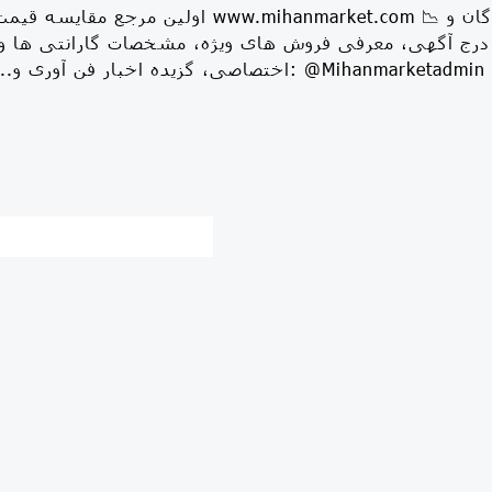
درج آگهی، معرفی فروش های ویژه، مشخصات گارانتی ها و.. 
اختصاصی، گزیده اخبار فن آوری و.. ارتباط با ادمین: @Mihanmarketadmin