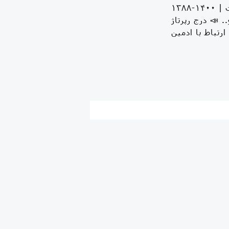
اولین مرجع مقایسه قیمت | ۱۴۰۰-١٣٨٨ www.mihanmarket.com 📉 مقایسه قیمت روز فروشندگان و
📣 درج رپرتاژ