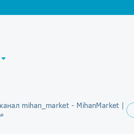
канал mihan_market - MihanMarket |
م