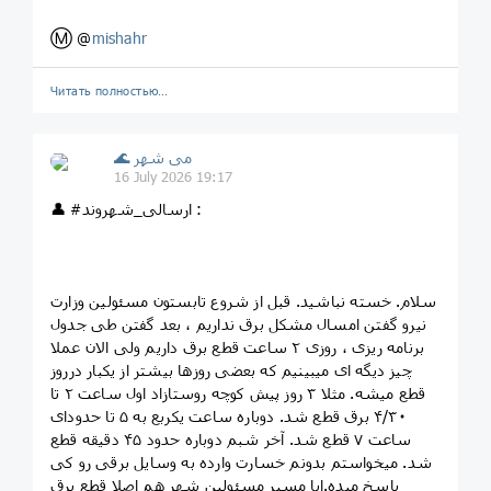
Ⓜ️ @
mishahr
Читать полностью…
🌊 می شهر
16 July 2026 19:17
👤 #ارسالی_شهروند :
سلام. خسته نباشید. قبل از شروع تابستون مسئولین وزارت
نیرو گفتن امسال مشکل برق نداریم ، بعد گفتن طی جدول
برنامه ریزی ، روزی ۲ ساعت قطع برق داریم ولی الان عملا
چیز دیگه ای میبینیم که بعضی روزها بیشتر از یکبار درروز
قطع میشه. مثلا ۳ روز پیش کوچه روستازاد اول ساعت ۲ تا
۴/۳۰ برق قطع شد. دوباره ساعت یکربع به ۵ تا حدودای
ساعت ۷ قطع شد. آخر شبم دوباره حدود ۴۵ دقیقه قطع
شد. میخواستم بدونم خسارت وارده به وسایل برقی رو کی
پاسخ میده.ایا مسیر مسئولین شهر هم اصلا قطع برق