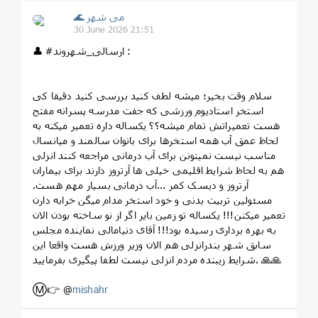
🌊 می شهر
30 June 2026 21:51
👤 #ارسالی_شهروند :
سلام وقت بخیر؛ میشه لطف کنید بررسی کنید دقیقا کی
استخر استادیوم ورزشی که جفت مدرسه پسرانه مفتح
هست تعمیراتش تمام میشه؟؟ یکساله داره تعمیر میکنه به
لحاظ عمق آب همه استخرها برای بانوان سالمند و میانسال
مناسب نیست نمیتونن برای آب درمانی مراجعه کنند انزلی
هم به لحاظ شرایط اقلیمی خیلی ها آرتروز دارند برای بیماران
آرتروز و دیسک کمر ...آب درمانی بسیار مهم هست‌.
مسئولین تربیت بدنی و خود استخر مدام میگن خرابه دارن
تعمیر میکنن!!! یکساله تو زمین بایر اگر از نو ساخته بودن الان
به بهره برداری رسیده بود!!! آقای دنیامالی نماینده مجلس
سابق شهر بندرانزلی هم الان وزیر ورزش هست واقعا این
شرایط زیبنده مردم انزلی نیست لطفا پیگیری بفرمایید. 🙏🙏
Ⓜ️👉 @
mishahr