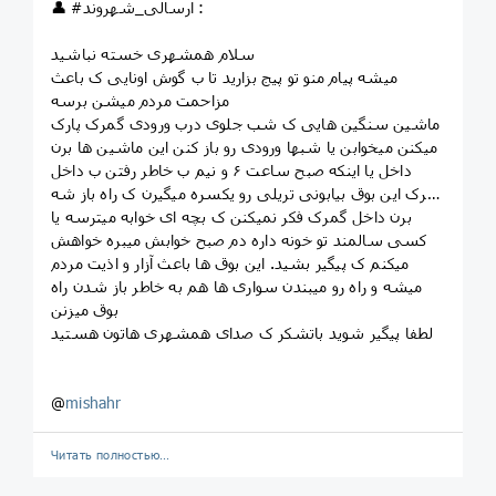
👤 #ارسالی_شهروند :
سلام همشهری خسته نباشید
میشه پیام منو تو پیج بزارید تا ب گوش اونایی ک باعث
مزاحمت مردم میشن برسه
ماشین سنگین هایی ک شب جلوی درب ورودی گمرک پارک
میکنن میخوابن یا شبها ورودی رو باز کنن این ماشین ها برن
داخل یا اینکه صبح ساعت ۶ و نیم ب خاطر رفتن ب داخل
گمرک این بوق بیابونی تریلی رو یکسره میگیرن ک راه باز شه
برن داخل گمرک فکر نمیکنن ک بچه ای خوابه میترسه یا
کسی سالمند تو خونه داره دم صبح خوابش میبره خواهش
میکنم ک پیگیر بشید. این بوق ها باعث آزار و اذیت مردم
میشه و راه رو میبندن سواری ها هم به خاطر باز شدن راه
بوق میزنن
لطفا پیگیر شوید باتشکر ک صدای همشهری هاتون هستید
@
mishahr
Читать полностью…