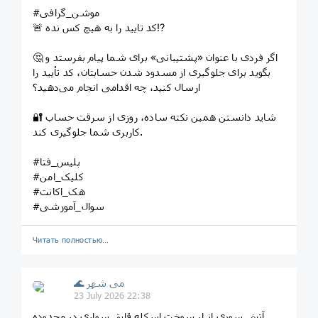
#موشن_گرافی
🚨 کد تایید را به هیچ کس نده⁉️
🤔 اگر فردی با عنوان «پشتیبانی» برای شما پیام بفرستد و
بگوید برای جلوگیری از مسدود شدن حسابتان، کد تأیید را
ارسال کنید، چه اقدامی انجام می‌دهید؟
🔐 شاید دانستن همین نکته ساده، روزی از سرقت حساب
کاربری شما جلوگیری کند.
#پلیس_فتا
#کلیک_امن
#هک_اکانت
#سوال_آموزشی
Читать полностью…
🌊 می شهر
23 July 2026 22:38
آتش سوزی انبار سوخت اسکله قایق سواری در محدوده