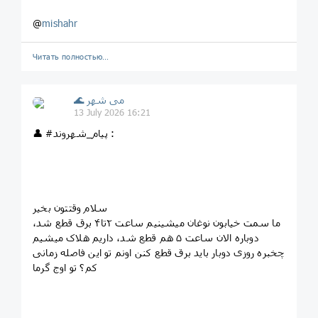
@
mishahr
Читать полностью…
🌊 می شهر
13 July 2026 16:21
👤 #پیام_شهروند :
سلام وقتتون بخیر
ما سمت خیابون نوغان میشینیم ساعت ۲تا۴ برق قطع شد،
دوباره الان ساعت ۵ هم قطع شد، داریم هلاک میشیم
چخبره روزی دوبار باید برق قطع کنن اونم تو این فاصله زمانی
کم؟ تو اوج گرما