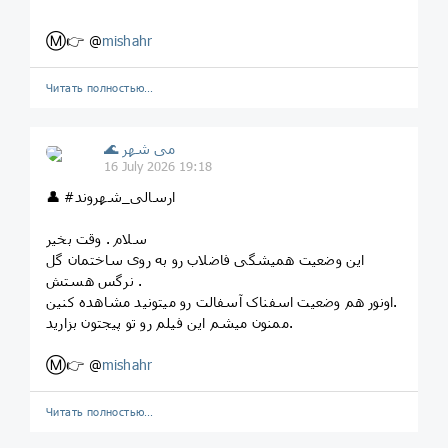
Ⓜ️👉 @
mishahr
Читать полностью…
🌊 می شهر
16 July 2026 19:18
👤 #ارسالی_شهروند
سلام . وقت بخیر
این وضعیت همیشگی فاضلاب رو به روی ساختمان گل
نرگس هستش .
اونور هم وضعیت اسفناک آسفالت رو میتونید مشاهده کنین.
ممنون میشم این فیلم رو تو پیجتون بزارید.
Ⓜ️👉 @
mishahr
Читать полностью…