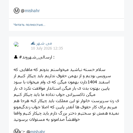
Ⓜ️ @
mishahr
Читать полностью…
🌊 می شهر
10 July 2026 12:35
👤 #ارسالی_شهروند :
سلام خسته نباشید میخواستم بدونم که ماهایی که
سرویس بودیم و از بهمن حقوق نداریم باید چیکار کنیم از
اسفند 1404دارن بهمون میگن که ی وام میخوان با سود
پایین بهتون بدن ی بار میگن استاندار موافقت نکرد ی بار
میگن تاکسیرانی جواب نداده ما باید چیکار کنیم
ی زن سرپرست خانوار تو این مملکت باید چیکار کنه هرجا هم
میریم برای کار حقوق ها آنقدر پایین که اصلا جواب زندگیمونو
نمیده همش تو سختیم دختر بزرگ دارم باید چیکار کنیم واقعا
خواهشاً صدامونو به مسئولان برسونید
Ⓜ️👉 @
mishahr