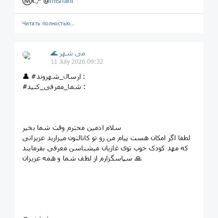
Ⓜ️👉 @
mishahr
Читать полностью…
🌊 می شهر
11 July 2026 09:32
👤 #ارسال_شهروند :
#شما_معرفی_کنید :
سلام ادمین محترم وقت شما بخیر
لطفا اگر امکان هست پیام من رو تو کانالتون میزارید عزیزانی
که مهد کودک خوب توی غازیان میشناسن معرفی بفرمایند
سپاسگزارم از لطف شما و همه عزیزان 🙏