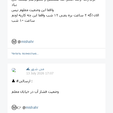
بیاد
واقعا این وضعیت معلوم نیس
الان اگه ۲ ساعت بره یعنی ۱۲ شب واقعا این چه کاریه اونم
ساعت ۱۰ شب
Ⓜ️ @
mishahr
Читать полностью…
🌊 می شهر
13 July 2026 17:07
👤 #ارسالی :
وضعیت فشار آب در خیابان معلم
Ⓜ️👉 @
mishahr