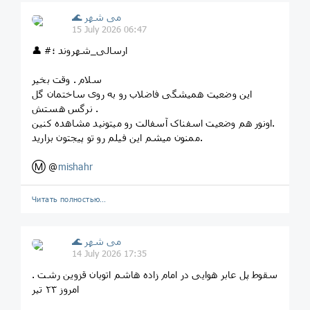
🌊 می شهر
15 July 2026 06:47
👤 #ارسالی_شهروند ؛
سلام . وقت بخیر
این وضعیت همیشگی فاضلاب رو به روی ساختمان گل
نرگس هستش .
اونور هم وضعیت اسفناک آسفالت رو میتونید مشاهده کنین.
ممنون میشم این فیلم رو تو پیجتون بزارید.
Ⓜ️ @
mishahr
Читать полностью…
🌊 می شهر
14 July 2026 17:35
سقوط پل عابر هوایی در امام زاده هاشم اتوبان قزوین رشت .
امروز ۲۳ تیر