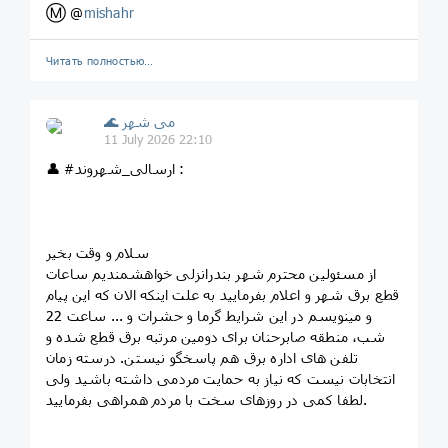
Ⓜ️ @
mishahr
Читать полностью…
🌊 می شهر
11 July 2026 22:10
👤 #ارسالی_شهروند :
سلام و وقت بخیر
از مسئولین محترم شهر بندرانزلی خواهشمندیم ساعات
قطع برق شهر و اعلام بفرمایید به علت اینکه الان که این پیام
و مینویسم در این شرایط گرما و حشرات و ... ساعت 22
شب، منطقه صابرحنان برای دومین مرتبه برق قطع شده و
تلفن های اداره برق هم پاسخگو نیستن. درسته زمان
انتخابات نیست که نیاز به حمایت مردمی داشته باشید ولی
لطفا کمی در روزهای سخت با مردم همراهی بفرمایید.