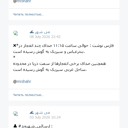
@
mishahr
Читать полностью…
🌊 می شهر
08 July 2026 22:42
❌*فارس نوشت : حوالی ساعت ۱۱:۱۵ صدای چند انفجار در
بندرعباس و سیریک به گوش رسیده است.
*
همچنین صدای برخی انفجارها از سمت دریا در محدوده
ساحل غربی سیریک به گوش رسیده است.
@
mishahr
Читать полностью…
🌊 می شهر
03 July 2026 10:24
👤 #ارسالی_شهروند :