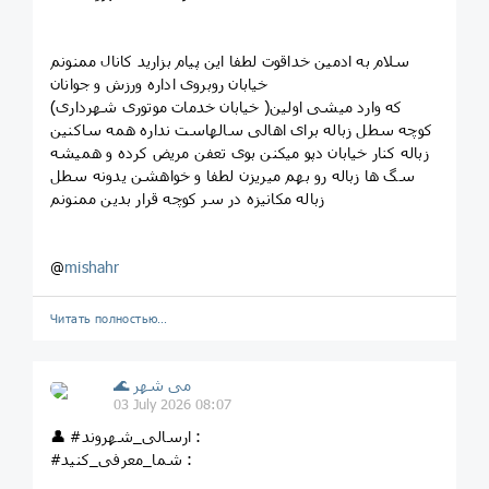
سلام به ادمین خداقوت لطفا این پیام بزارید کانال ممنونم
خیابان روبروی اداره ورزش و جوانان
(خیابان خدمات‌ موتوری شهرداری )که وارد میشی اولین
کوچه سطل زباله برای اهالی سالهاست نداره همه ساکنین
زباله کنار خیابان دپو میکنن بوی تعفن مریض کرده و همیشه
سگ ها زباله رو بهم میریزن لطفا و خواهشن یدونه سطل
زباله مکانیزه در سر کوچه قرار بدین ممنونم
@
mishahr
Читать полностью…
🌊 می شهر
03 July 2026 08:07
👤 #ارسالی_شهروند :
#شما_معرفی_کنید :