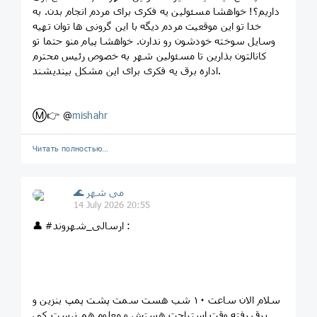
داریم؟! خواهشا مسئولین یه فکری برای مردم انجام بدن. به
خدا تو این موقعیت مردم دیگه با این گرونی ها توان تهیه
وسایل سوخته خودشون رو ندارن. خواهشا پیام منو حتما تو
کانالتون بذارین تا مسئولین شهر به خصوص رئیس محترم
اداره برق یه فکری برای این مشکل بیندیشند.
Ⓜ️👉 @
mishahr
Читать полностью…
🌊 می شهر
14 July 2026 20:55
👤 #ارسالی_شهروند :
سلام الان ساعت ۱۰ شب هست سمت پشت پمپ بنزین و
برق رفته وقت استراحت هستش و معلوم هم نیست کی