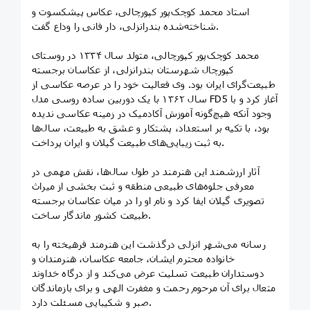
استاد محمد کوچک‌پور کپورچالی، عکاس پیشکسوت و
شناخته‌شده بندرانزلی، دار فانی را وداع گفت.
محمد کوچک‌پور کپورچالی، متولد سال ۱۳۳۴ در روستای
کپورچال شهرستان بندرانزلی، از عکاسان برجسته
طبیعت‌گرای ایران بود. وی فعالیت خود را در عرصه عکاسی از
سال ۱۳۶۲ با یک دوربین ساده روسی مدل FD5 آغاز کرد و با
وجود آنکه هیچ‌گونه آموزش آکادمیک در زمینه عکاسی ندیده
بود، با تکیه بر استعداد، پشتکار و عشق به طبیعت، سال‌ها
به ثبت زیبایی‌های طبیعت گیلان و ایران پرداخت.
آثار ارزشمند این هنرمند در طول سال‌ها، نقش مهمی در
معرفی جلوه‌های طبیعی منطقه و ثبت بخشی از میراث
تصویری گیلان ایفا کرد و نام او را در میان عکاسان برجسته
طبیعت کشور ماندگار ساخت.
رسانه می‌شهر انزلی درگذشت این هنرمند فرهیخته را به
خانواده محترم ایشان، جامعه عکاسان، هنرمندان و
دوستداران طبیعت تسلیت عرض می‌کند و از درگاه خداوند
متعال برای آن مرحوم رحمت و مغفرت الهی و برای بازماندگان
صبر و شکیبایی مسئلت دارد.