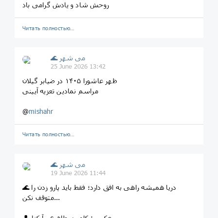
روحش شاد و یادش گرامی باد
Читать полностью…
🌊 می شهر
25 June 2026 13:42
ظهر عاشورا ۱۴۰۵ در ضیابر گیلان
مراسم نمادین تعزیه آیینی
@
mishahr
Читать полностью…
🌊 می شهر
19 June 2026 11:44
🌊 دریا همیشه راهی به افق دارد؛ فقط باید پارو زدن را
متوقف نکن...
👤عکس : کامبیز_طاهری_آبکنار