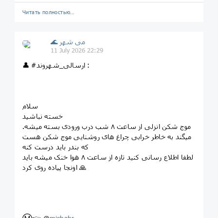
Читать полностью…
🌊 می شهر
11 July 2026 22:29
👤 #ارسالی_شهروند :
سلام
خسته نباشید
موج شکن انزلی از ساعت ۸ شب درب ورودی بسته میشه.
میگند به خاطر خرابی چراغ های روشنایی موج شکن هست
که بندر باید درست کنه
لطفا اطلاع رسانی کنید تازه از ساعت ۸ هوا خنک میشه باید
اونجا پیاده روی کرد 🙏