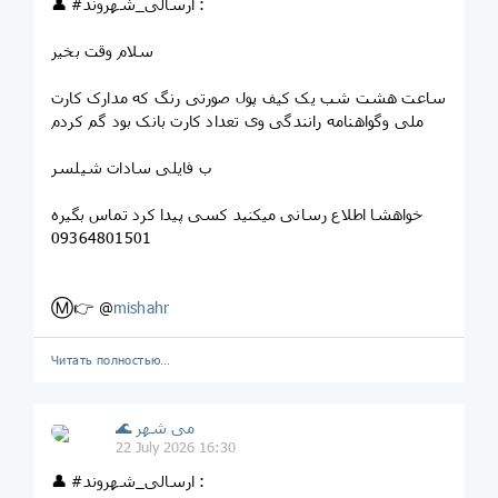
👤 #ارسالی_شهروند :
سلام وقت بخیر
ساعت هشت شب یک کیف پول صورتی رنگ که مدارک کارت
ملی وگواهنامه رانندگی وی تعداد کارت بانک بود گم کردم
ب فایلی سادات شیلسر
خواهشا اطلاع رسانی میکنید کسی پیدا کرد تماس بگیره
09364801501
Ⓜ️👉 @
mishahr
Читать полностью…
🌊 می شهر
22 July 2026 16:30
👤 #ارسالی_شهروند :