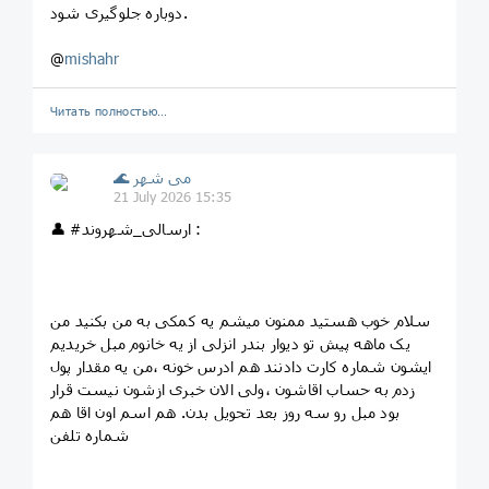
دوباره جلوگیری شود.
@
mishahr
Читать полностью…
🌊 می شهر
21 July 2026 15:35
👤 #ارسالی_شهروند :
سلام خوب هستید ممنون میشم یه کمکی به من بکنید من
یک ماهه پیش تو دیوار بندر انزلی از یه خانوم مبل خریدیم
ایشون شماره کارت دادنند هم ادرس خونه ،من یه مقدار پول
زدم به حساب اقاشون ،ولی الان خبری ازشون نیست قرار
بود مبل رو سه روز بعد تحویل بدن. هم اسم اون اقا هم
شماره تلفن