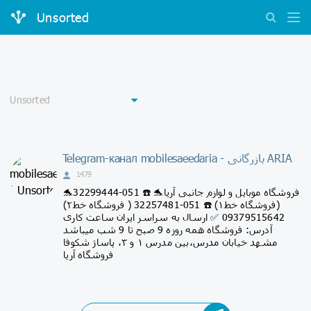
Unsorted
Telegram-канал mobilesaeedaria - بازرگانی ARIA
1479
‌‎🐬فروشگاه موبایل و لوازم جانبی آریا🐬 ☎️ 051-32299444
(فروشگاه خط۱) ☎️ 051-32257481 ( فروشگاه خط۲)
09379515642 ✅ ارسال به سراسر ایران ساعت کاری
فروشگاه همه روزه 9 صبح تا 9 شب میباشد ‌‎آدرس:
مشهد خیابان مدرس،بین مدرس ۱ و ۳، پاساژ شکوفا
فروشگاه آریا