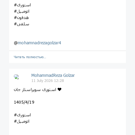
#استوری
#اتومبیل
#هدفون
#سلفی
@
mohamnadrezagolzar4
Читать полностью…
MohammadReza Golzar
11 July 2026 12:28
استوری سوپراستار جان ❤️
1405/4/19
#استوری
#اتومبیل