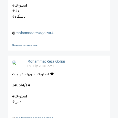
#استوری
#پدل
#باشگاه
@
mohamnadrezagolzar4
Читать полностью…
MohammadReza Golzar
05 July 2026 22:11
استوری سوپراستار جان ❤️
1405/4/14
#استوری
#دبی