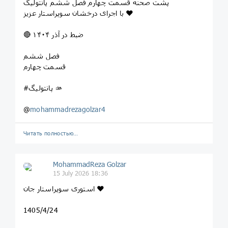
پشت صحنه قسمت چهارم فصل ششم پانتولیگ
با اجرای درخشان سوپراستار عزیز ❤️
🔴 ضبط در آذر ۱۴۰۴
فصل ششم
قسمت چهارم
#پانتولیگ 🫴
@
mohammadrezagolzar4
Читать полностью…
MohammadReza Golzar
15 July 2026 18:36
استوری سوپراستار جان ❤️
1405/4/24