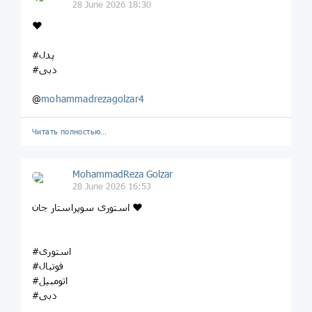
28 June 2026 18:30
❤️
#پدل
#دبی
@
mohammadrezagolzar4
Читать полностью…
MohammadReza Golzar
28 June 2026 16:53
استوری سوپراستار جان ❤️
#استوری
#فوتبال
#اتومبیل
#دبی