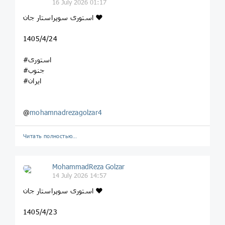
16 July 2026 01:17
استوری سوپراستار جان ❤️
1405/4/24
#استوری
#جنوب
#ایران
@
mohamnadrezagolzar4
Читать полностью…
MohammadReza Golzar
14 July 2026 14:57
استوری سوپراستار جان ❤️
1405/4/23