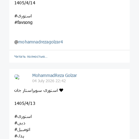
1405/4/14
#استوری
#favsong
@
mohamnadrezagolzar4
Читать полностью…
MohammadReza Golzar
04 July 2026 22:42
استوری سوپراستار جان ❤️
1405/4/13
#استوری
#دبی
#اتومبیل
#پدل