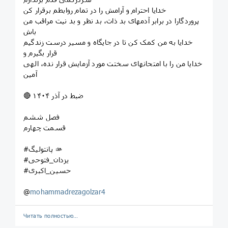
خدایا احترام و آرامش را در تمام روابطم برقرار کن
پروردگارا در برابر آدمهای بد ذات، بد نظر و بد نیت مراقب من
باش
خدایا به من کمک کن تا در جایگاه و مسیر درست زندگیم
قرار بگیرم و
خدایا من را با امتحانهای سختت مورد آزمایش قرار نده، الهی
آمین
🔴 ضبط در آذر ۱۴۰۴
فصل ششم
قسمت چهارم
#پانتولیگ 🫴
#یزدان_فتوحی
#حسین_اکبری
@
mohammadrezagolzar4
Читать полностью…