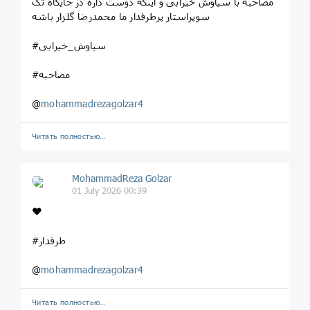
مصاحبه با سیاوش خیرابی و اینکه دوست داره در جایگاه تک
سوپراستار پرطرفدار ما محمدرضا گلزار باشه
#سیاوش_خیرابی
#مصاحبه
@
mohammadrezagolzar4
Читать полностью…
MohammadReza Golzar
01 July 2026 00:39
❤️
#طرفدار
@
mohammadrezagolzar4
Читать полностью…