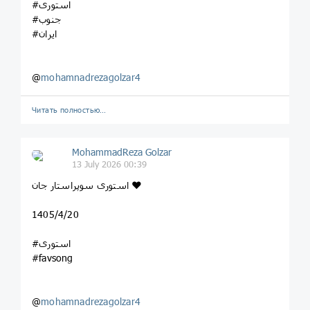
#استوری
#جنوب
#ایران
@
mohamnadrezagolzar4
Читать полностью…
MohammadReza Golzar
13 July 2026 00:39
استوری سوپراستار جان ❤️
1405/4/20
#استوری
#favsong
@
mohamnadrezagolzar4