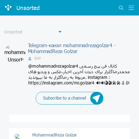
Unsorted
Telegram-канал mohammadrezagolzar4 -
MohammadReza Golzar
3097
@mohammadrezagolzar4 کانال فن پیج رسمی
محمدرضاگلزار برای دیدن آخرین اخبار،عکس و ویدیو های
مربوط به رضاگلزار به ما بپیوندید. instagram :
https://instagram.com/mr.golzar4 🔊🔊🎬🎬🎤🎤🎸🎻
Subscribe to a channel
MohammadReza Golzar