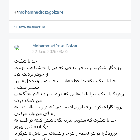
@
mohamnadrezagolzar4
Читать полностью…
MohammadReza Golzar
22 June 2026 03:05
خدایا شکرت
پروردگارا شکرت برای هر اتفاقی که من را به شناخت بهتری
از خودم نزدیک کرد
خدایا شکرت که تو لحظه های سخت صبر و تحمل من را
بیشتر میکنی
پروردگارا شکرت برا تلنگرهایی که در مسیر زندگیم به آگاهی
من کمک کردن
پروردگارا شکرت برای انرژیهای مثبتی که در زمان ناامیدی به
زندگی من وارد میکنی
خدایا شکرت که میتونم بدون نگه‌داشتن کینه در قلبم به
دیگران عشق بورزم
پروردگارا در هر لحظه و هرجا راهنمای من باش تا هرگز با
سردرگمی قدم برندارم