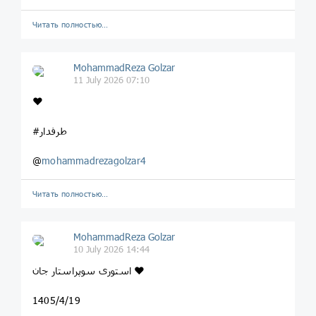
Читать полностью…
MohammadReza Golzar
11 July 2026 07:10
❤️
#طرفدار
@
mohammadrezagolzar4
Читать полностью…
MohammadReza Golzar
10 July 2026 14:44
استوری سوپراستار جان ❤️
1405/4/19