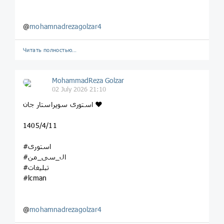
@
mohamnadrezagolzar4
Читать полностью…
MohammadReza Golzar
02 July 2026 21:10
استوری سوپراستار جان ❤️
1405/4/11
#استوری
#ال_سی_من
#تبلیغات
#lcman
@
mohamnadrezagolzar4