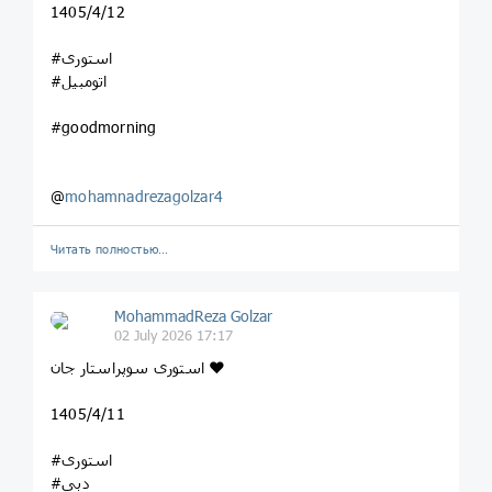
1405/4/12
#استوری
#اتومبیل
#goodmorning
@
mohamnadrezagolzar4
Читать полностью…
MohammadReza Golzar
02 July 2026 17:17
استوری سوپراستار جان ❤️
1405/4/11
#استوری
#دبی