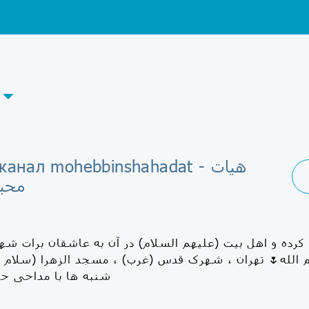
egram-канал mohebbinshahadat
محب
 کرده و اهل بيت (علیهم السلام) در آن به عاشقان برات شه
لله🌷 تهران ، شهرک قدس (غرب) ، مسجد الزهرا (سلام ال
شنبه ها با مداحی حا