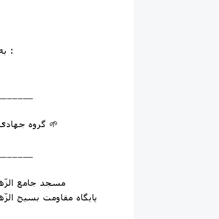
👈 به شماره واتس اپ :
_______
🌱 گروه جهادی بچه های آسمان 🌱
_______
مسجد جامع الزّهر
پایگاه مقاومت بسیج الزّه
ه