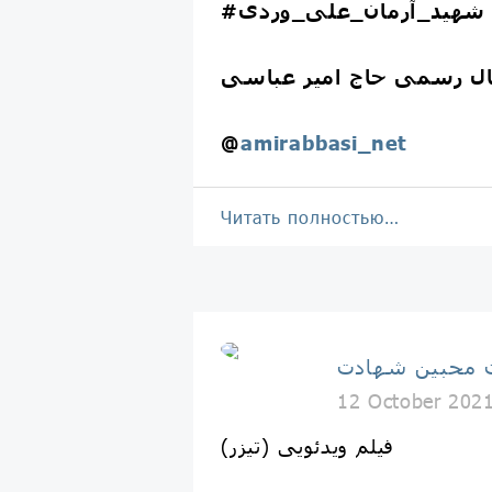
#شهید_آرمان_علی_وردی
ال رسمی حاج امیر عباسی
@
amirabbasi_net
Читать полностью…
 محبین شهادت
12 October 202
فیلم ویدئویی (تیزر)