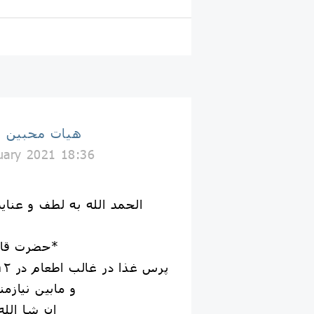
هيات محبین 
uary 2021 18:36
الحمد الله به لطف و عن
*حضرت قاسم بن الحسن (ع)*
و مابین نیازم
ان شا الل