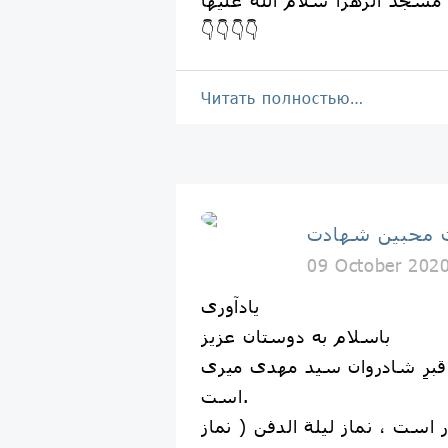
👇👇👇👇
Читать полностью…
 محبین شهادت
09 October 202
یادآوری
باسلام به دوستان عزیز
برِ شادروان سید مهدی میری
است.
 است ، نماز لیلة الدفن ( نماز