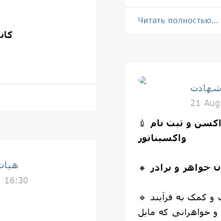
Читать полностью…
کان
شهادت
21 Aug
کسن و ثبت نام
💉
واکسیناتور
هيات
ن خواهر و برادر
🔸
1 16:30
🔹 در راستای تسهیل گری و کمک به فرآیند
 و خواهرانی که مایل