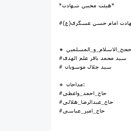
*هیئت محبین شهادت*
شهادت امام حسن عسگری(ع)
#حجج_الاسلام_و_المسلمین
#سید محمد باقر علم الهدی
# سید جلال موسویان
🔹 مداحان:
#حاج_احمد_واعظی
#حاج_عبدالرضا_هلالی
#حاج_امیر_عباسی