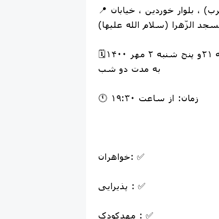
📍 شهرک قدس (غرب) ، بلوار خوردین ، خیابان
جد الزّهرا (سلام الله علیها)
🗓تاریخ: از چهارشنبه ۲۱و پنج شنبه ۲ مهر ۱۴۰۰
به مدت دو شب
🕚 زمان: از ساعت ۱۹:۳۰
خواهران: ✅
پذیرایی : ✅
مهدکودک : ✅