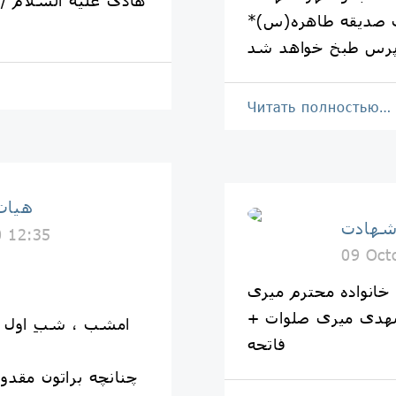
Читать полностью…
هيات
شهادت
0 12:35
09 Oct
انواده محترم میری
مهدی میری صلوات +
امشب ، شبِ اول ق
فاتحه
چنانچه براتون مقدور