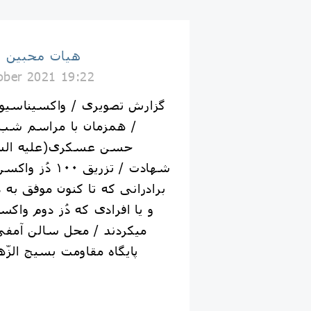
هيات محبین 
ober 2021 19:22
/ همزمان با مراسم شب
حسن عسکری(علیه السل
شهادت / تزریق ۰
برادرانی که تا کنون موفق به
و یا افرادی که دُز دوم واکس
میکردند / محل سالن آمفی
پایگاه مقاومت بسیج الزّه