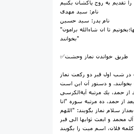
نام: سید مهدی
نام پدر: سید حسین
"به قول قدیمیها؛بخونیم تا ان شاءالله برامون
بخوانند"
✅طریق خواندن نماز وحشت
 شب اول قبر دو ركعت نماز
وانند. و دستور آن اين است
 از حمد، يك مرتبه آية‏الكرسى
د از حمد، ده مرتبه سوره "انا
 بعداز سلام نماز بگويند: "اللهم
 محمد و ابعث ثوابها الى قبر