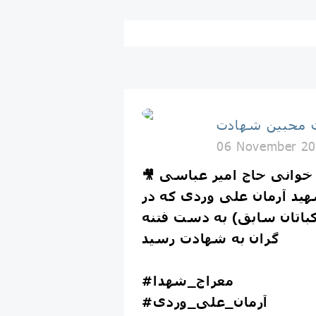
 محبین شهادت
06 November 20
🎥 لحظاتی از روضه خوانی حاج امیر عباسی
هید آرمان علی وردی که در
باتان سابق) به دست فتنه
گران به شهادت رسید
#معراج_شهدا
#آرمان_علی_وردی