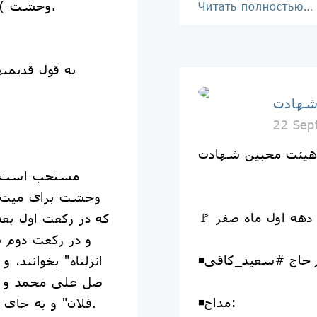
وحشت ) را تقدیم به روح پاکشان بکنیم.
Читать полностью…
شهادت
22 Sep
مستحب است در
وحشت براى ميت بخ
 دهه اول ماه صفر
كه در ركعت اول بعد
و در ركعت دوم بع
م حاج #سعید_کافی
انزلناه" بخوانند، و
صل على محمد و آل
◾️مداح:
فلان" و به جاى كلمه فلان، اسم ميت را بگويند.