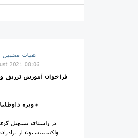
هيات محبین 
ust 2021 08:06
فراخوان آموزش تزریق وا
🔸️
ویژه داوطلبا
واکسیناسیون از برادران