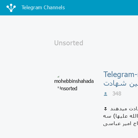
Telegram Channels
Tel - هيات
ین شهادت
348
ادت میدهند 🌷
له علیها) سه
ج امیر عباسی