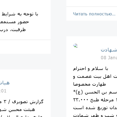
Читать полностью…
حضور مستمعین 
ظرفیت، درب
شهادت
08 Jan
با سلام و احترام
ایت اهل بیت عصمت و
هيات
طهارت مخصوصا
:01
۲۳.۰۰۰ پرس غذا در غالب اطعام در ۱۲ مرحله طبخ
ندان توزیع شده است
هیئت محبین شها
ه شب و ظهر شهادت
هادی علیه السلام / 