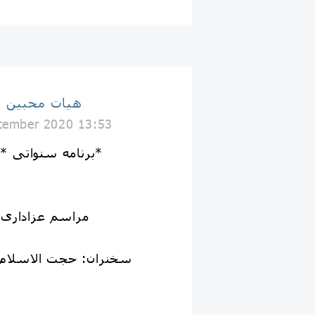
هيات محبین 
tember 2020 13:53
برنامه سنواتی *هیئت محبین شهادت*
🚩 مراسم عزاداری
◾️سخنران: حجت الاسلا