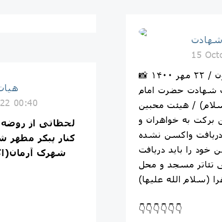
شهادت
15 Oct
📸 گزارش تصویری / واکسیناسیون / ۲۲ مهر ۱۴۰۰
هيات
 شهادت حضرت امام
22 00:40
ام) / هیئت محبین
۱۰ دُز واکسن برکت به خواهران و
 دریافت واکسن نشده
کنار پبکر مطهر ش
ن خود را باید دریافت
شهرک آرمان(اک
 تئاتر مسجد و محل
را (سلام الله علیها)
👇👇👇👇👇👇