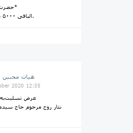
*حضرت صدیقه طاهره(س)*
الباقی ۵۰۰۰ پرس طبخ خواهد شد.
هيات محبین 
ober 2020 12:35
عرض تسلیت‌به خ
نثار روح مرحوم حاج سید