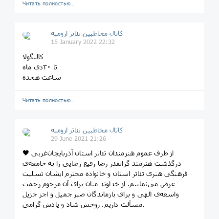
Читать полностью…
کانال مخاطبین تئاتر ارومیه
15 January 2022 22:32
کالیگولا
تا ۳۰دی ماه
ساعت هجده
Читать полностью…
کانال مخاطبین تئاتر ارومیه
29 June 2021 21:26
🖤 از طرف عموم هنرمندان تئاتر استان آذربایجان‌غربی
درگذشت هنرمند گرانقدر رضا رفیع رضایی را به جامعه‌ی
فرهنگی هنری تئاتر استان و خانواده محترم ایشان تسلیت
عرض می‌نماییم. از خداوند منان برای آن مرحوم رحمت
واسعه‌ی الهی و برای بازماندگان صبر جمیل و اجر جزیل
مسألت داریم. روحش شاد و یادش گرامی.