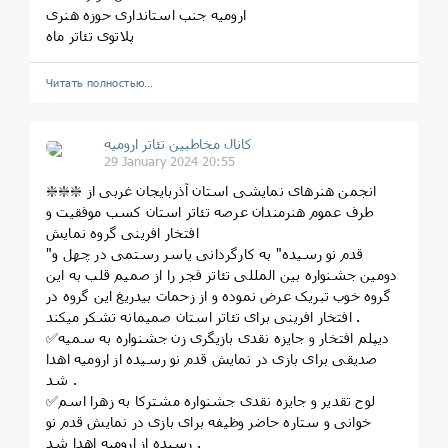
ارومیه جنب استانداری حوزه هنری
Читать полностью…
کانال مخاطبین تئاتر ارومیه
29 January 2024 20:55
❇️❇️❇️ انجمن هنرهای نمایشی استان آذربایجان غربی از
طرف عموم هنرمندان عرصه تئاتر استان کسب موفقیت و
افتخار افرینی گروه نمایش
"قدم نو رسیده" به کارگردانی یاسر رستمی در چهل و
دومین جشنواره بین المللی تئاتر فجر را از صمیم قلب به این
گروه خوب تبریک عرض نموده و از زحمات بیدریغ این گروه در
افتخار افرینی برای تئاتر استان صمیمانه تشکر میکند .
✅دیپلم افتخار و جایزه نقدی بازیگری زن جشنواره به سمیه
صدیقی برای بازی در نمایش قدم نو رسیده از ارومیه اهدا
شد .
✅لوح تقدیر و جایزه نقدی جشنواره مشترکا به زهرا اسم
خوانی و ستاره حاضر وظیفه برای بازی در نمایش قدم نو
رسیده از ارومیه اهدا شد .