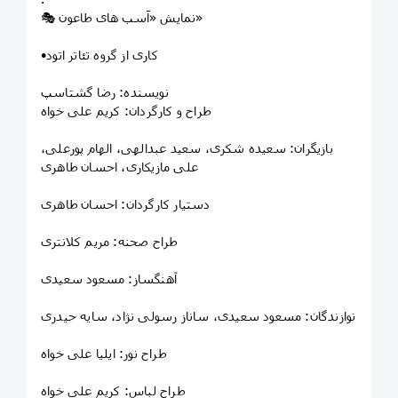
🎭 نمایش «اَسب های طاعون»
•کاری از گروه تئاتر اتود
نویسنده: رضا گشتاسپ
طراح و کارگردان: کریم علی خواه
بازیگران: سعیده شکری، سعید عبدالهی، الهام پورعلی،
علی مازیکاری، احسان طاهری
دستیار کارگردان: احسان طاهری
طراح صحنه: مریم کلانتری
آهنگساز: مسعود سعیدی
نوازندگان: مسعود سعیدی، ساناز رسولی نژاد، سایه حیدری
طراح نور: ایلیا علی خواه
طراح لباس: کریم علی خواه