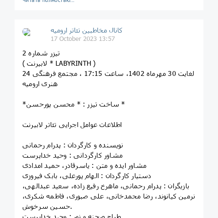
کانال مخاطبین تئاتر ارومیه
17 October 2023 13:57
تیزر شماره 2
( لابیرنت * LABYRINTH )
24 لغایت 30 مهرماه 1402، ساعت 17:15 ، مجتمع فرهنگی
هنری ارومیه
*ساخت تیزر : * محسن پورحسن *
اطلاعات عوامل اجرایی تئاتر لابیرنت
نویسنده و کارگردان : پدرام رحمانی
مشاور کارگردانی : وحید خداپرست
مشاور ایده و متن : یاسرقادر، حمید امدادی
دستیار کارگردان : الهام پورعلی، بابک فیروزی
بازیگران : پدرام رحمانی، ماهرخ رفیع زاده، سعید عبدالهی،
نرمین کیانوند، رضا محمدخانی، علی صبوری، فاطمه شکری،
حسین سرخوش.
طراح صحنه و نور : وحید خداپرست