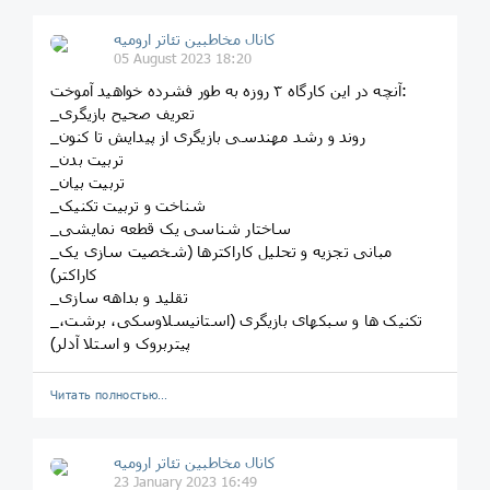
کانال مخاطبین تئاتر ارومیه
05 August 2023 18:20
آنچه در این کارگاه ۳ روزه به طور فشرده خواهید آموخت:
_تعریف صحیح بازیگری
_روند و رشد مهندسی بازیگری از پیدایش تا کنون
_تربیت بدن
_تربیت بیان
_شناخت و تربیت تکنیک
_ساختار شناسی یک قطعه نمایشی
_مبانی تجزیه و تحلیل کاراکترها (شخصیت سازی یک
کاراکتر)
_تقلید و بداهه سازی
_تکنیک ها و سبکهای بازیگری (استانیسلاوسکی، برشت،
پیتربروک و استلا آدلر)
Читать полностью…
کانال مخاطبین تئاتر ارومیه
23 January 2023 16:49