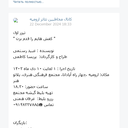
Читать полностью…
کانال مخاطبین تئاتر ارومیه
22 December 2024 18:33
تیزر اول
" کفش هایم را قدم بزن "
نویسنده : عبید رستمی
طراح و کارگردان: پریسا کاظمی
تاریخ اجرا : ۱ لغایت ۱۰ دی ماه ۱۴۰۳
مکان: ارومیه ،چهار راه آپادانا، مجتمع فرهنگی هنری، پلاتو
هنر
ساعت حضور: ۱۸.۳۰
تهیه بلیط گیشه مجتمع
رزرو بلیط: عرفان همتی
تماس ☎️٠۹۱۴۸۳۳۷۸۸۵
بازیگران: