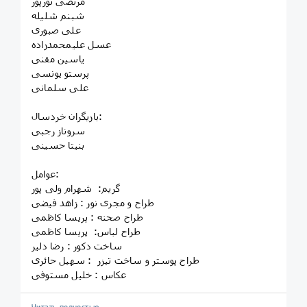
مرتضی نورپور
شبنم شلیله
علی صبوری
عسل علیمحمدزاده
یاسین مقنی
پرستو یونسی
علی سلمانی
بازیگران خردسال:
سروناز رجبی
بنیتا حسینی
عوامل:
گریم: شهرام ولی پور
طراح و مجری نور : زاهد فیضی
طراح صحنه : پریسا کاظمی
طراح لباس: پریسا کاظمی
ساخت دکور : رضا دلیر
طراح پوستر و ساخت تیزر : سهیل حائری
عکاس : خلیل مستوفی
Читать полностью…