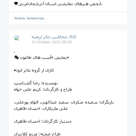
🖤انجمن هنرهای نمایشی استان آذربایجان‌غربی.
Читать полностью…
کانال مخاطبین تئاتر ارومیه
20 October 2025 08:50
.
🎭 نمایش «اَسب های طاعون»
•کاری از گروه تئاتر اتود
نویسنده: رضا گشتاسپ
طراح و کارگردان: کریم علی خواه
بازیگران: سعیده شکری، سعید عبدالهی، الهام پورعلی،
علی مازیکاری، احسان طاهری
دستیار کارگردان: احسان طاهری
طراح صحنه: مریم کلانتری