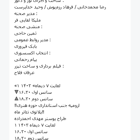
ساخت و اجرای نور و دکور :
رضا محمدخانی / فرهاد رزم‌پوش / وحید خداپرست
مدیر صحنه :
ملیکا لقایی فر
منشی صحنه :
ثمین حاجی
مدیر روابط عمومی :
بابک فیروزی
انتخاب اکسسوری :
پیام رحمانی
فیلم برداری و ساخت تیزر :
عرفان فلاح
«۱ لغایت ۷ دیماه» ۱۴۰۳
🔻سانس اول ۱۶،۳۰
🔺سانس دوم ۱۸،۳۰
‼️ارومیه جنب استانداری حوزه هنری
پلاتوی تئاتر ماه‼️
طراح پوستر مهدی احمدزاده
۱ لغایت ۷ دیماه ۱۴۰۳
سانس اول ۱۶،۳۰
سانس دوم ۱۸،۳۰