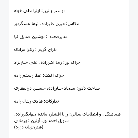
پوستر و تیزر: ایلیا علی خواه
عکاس: مبین علیزاده، نیما عسگرپور
مدیرصحنه : نوشین صدیق نیا
طراح گریم : زهرا مرادی
اجرای نور: رضا اکبرزاده، علی جبارنژاد
اجرای افکت: عطا رستم زاده
ساخت دکور: سجاد جبارزاده، حسین ذوالفقاری
تدارکات: هادی زینال زاده
هماهنگی و انتظامات سالن: رویا افشار، مائده جهانگیرزاده،
سویل احمدپور، آیلین قهرمانی
(هنرجویان دوره)