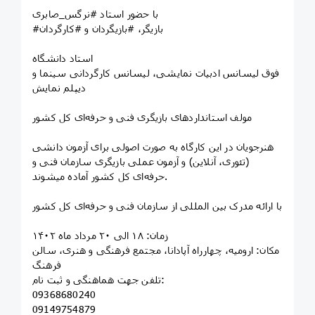
با حضور استاد #نرگس_صابری
#بازیگر، #بازیگردان و #کارگردان
استاد دانشگاه
فوق لیسانس ادبیات نمایشی، لیسانس کارگردانی سینما و
دیپلم نمایش
مولف استانداردهای بازیگری فنی و حرفه‌ای کل کشور
هنرجویان در این کارگاه به صورت اصولی برای آزمون دانشی
(تئوری، آنلاین) و آزمون عملی بازیگری سازمان فنی و
حرفه‌ای کل کشور آماده میشوند.
با ارائه مدرک بین المللی از سازمان فنی و حرفه‌ای کل کشور
زمان: ۱۸ الی ۲۰ مرداد ماه ۱۴۰۲
مکان: ارومیه، چهارراه آپادانا، مجتمع فرهنگی و هنری، سالن
فرهنگ
تلفن جهت هماهنگی و ثبت نام:
09368680240
09149754879