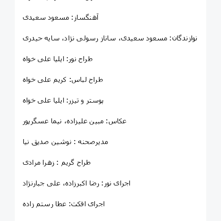
آهنگساز: مسعود سعیدی
نوازندگان: مسعود سعیدی، ساناز رسولی نژاد، سایه حیدری
طراح نور: ایلیا علی خواه
طراح لباس: کریم علی خواه
پوستر و تیزر: ایلیا علی خواه
عکاس: مبین علیزاده، نیما عسگرپور
مدیرصحنه : نوشین صدیق نیا
طراح گریم : زهرا مرادی
اجرای نور: رضا اکبرزاده، علی جبارنژاد
اجرای افکت: عطا رستم زاده