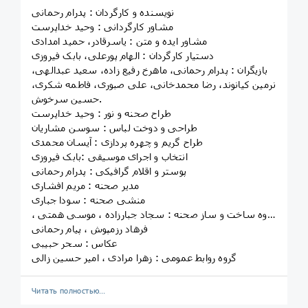
نویسنده و کارگردان : پدرام رحمانی
مشاور کارگردانی : وحید خداپرست
مشاور ایده و متن : یاسرقادر، حمید امدادی
دستیار کارگردان : الهام پورعلی، بابک فیروزی
بازیگران : پدرام رحمانی، ماهرخ رفیع زاده، سعید عبدالهی،
نرمین کیانوند، رضا محمدخانی، علی صبوری، فاطمه شکری،
حسین سرخوش.
طراح صحنه و نور : وحید خداپرست
طراحی و دوخت لباس : سوسن مشاریان
طراح گریم و چهره پردازی : آیسان محمدی
انتخاب و اجرای موسیقی :بابک فیروزی
پوستر و اقلام گرافیکی : پدرام رحمانی
مدیر صحنه : مریم افشاری
منشی صحنه : سودا جباری
گروه ساخت و ساز صحنه : سجاد جبارزاده ، موسی همتی ،
فرهاد رزمپوش ، پیام رحمانی
عکاس : سحر حبیبی
گروه روابط عمومی : زهرا مرادی ، امیر حسین زالی
Читать полностью…