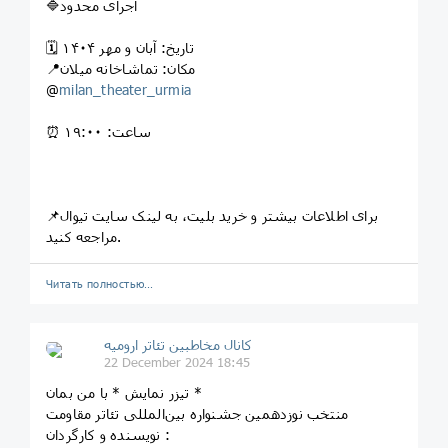
🔷اجرای محدود
🗓 تاریخ: آبان و مهر ۱۴۰۴
📍مکان: تماشاخانه میلان
@
milan_theater_urmia
⏰ ساعت: ۱۹:۰۰
📌برای اطلاعات بیشتر و خرید بلیت، به لینک سایت تیوال
مراجعه کنید.
Читать полностью…
کانال مخاطبین تئاتر ارومیه
22 December 2024 18:45
تیزر نمایش * با من بمان *
منتخب نوزدهمین جشنواره بین‌المللی تئاتر مقاومت
نویسنده و کارگردان :