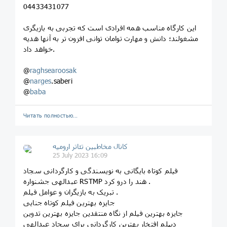
04433431077
این کارگاه مناسب همه افرادی است که تجربی به بازیگری
مشغولند؛ دانش و مهارت توامان توانی افزون تر به آنها هدیه
خواهد داد.
@
raghsearoosak
@
narges
.saberi
@
baba
Читать полностью…
کانال مخاطبین تئاتر ارومیه
25 July 2023 16:09
فیلم کوتاه بایگانی به نویسندگی و کارگردانی سجاد
عبدالهی جشنواره RSTMP هند را درو کرد .
تبریک به بازیگران و عوامل فیلم .
جایزه بهترین فیلم کوتاه جنایی
جایزه بهترین فیلم از نگاه منتقدین جایزه بهترین تدوین
دیپلم افتخار بهترین کارگردانی برای سجاد عبدالهی