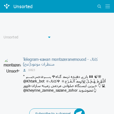
Unsorted
Telegram-канал montazeranemouod - کانال
منتظران موعود(عج)
10823
" ﷽ 🌹یارے دهنده ترڪ گناه ⬇️⬇️ 🍃🌸
@Khtark_bot 🔆أللَّھُـمَ ؏َـجِّـلْ لِوَلیِڪْ ألْـفَـرَج🔆 🌹کانال
خیرین ایستگاه صلواتی مردمی زمینه سازان ظهور 👇 💻
@kheyrine_zamine_sazane_zohor عضوشوید👆
Subscribe to a channel