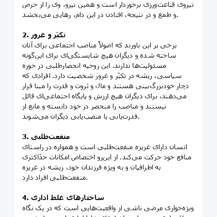
نیروی قناعت‌ورزی برخوردار است و همین نیرو، وی را از حرص
و طمع و در نتیجه، افتادن در این دام، رهایی می‌بخشد.
2. تکبّر و غرور
برخی بر این باورند که اصولاً مناصب اجتماعی برای آنان
ساخته شده و دیگران هیچ شایستگی‌ای برای این‌گونه
مسئولیت‌ها ندارند. این روحیه انحصارطلبی در حوزه
سیاسی، ریشه در تکبّر و غرور شخصیت دارد. افرادی که
دچار خودبزرگ‌بینی هستند و مال و ثروت و قدرت را مبنا قرار
می‌دهند، برای دیگران هیچ ارزش و پایگاه اجتماعی‌ای قائل
نیستند و مناصب را منحصر در خود دانسته و مانع از
قدرت‌یابی یا منصب‌یابی دیگران می‌شوند.
3. منفعت‌طلبی
انسان دارای غریزه منفعت‌طلبی است و همواره در راستای
منافع خود حرکت می‌کند. از این‌رو اختصاص امکانات حدّاکثری
به اطرافیان و به ویژه فرزندان خود، ریشه در غریزه
منفعت‌طلبی افراد دارد.
4. ساختارهای غلط اداری
ویژه‌خواری مرضی ناشی از واقعیت‌هایی است که در یک نگاه