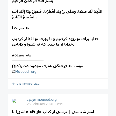
بسم الله الرحمن الرحیم
اللّٰهُمَّ لَكَ صُمْنا، وَعَلَىٰ رِزْقِكَ أَفْطَرْنا، فَتَقَبَّلْ مِنَّا إِنَّكَ أَنْتَ
السَّمِيعُ الْعَلِيمُ.
به نام خدا
خدایا برای تو روزه گرفتیم و با روزی تو افطار کردیم،
خدایا از ما بپذیر که تو شنوا و دانایی.
────────────
#ماه_رمضان
────────────
موسسه فرهنگی هنری موعود عصر(عج)
@
Mouood_org
Читать полностью…
موعود mouood.org
26 February 2026 13:44
امام شناسی | برشی از کتاب «از قله عاشورا تا