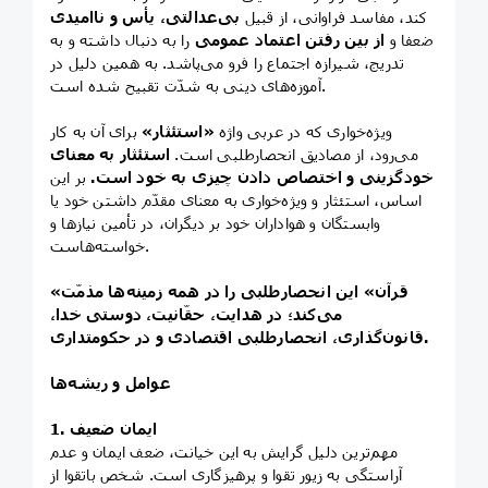
کند، مفاسد فراوانی، از قبیل
بی‌عدالتی، یأس و ناامیدی
ضعفا و
از بین رفتن اعتماد عمومی
را به دنبال داشته و به
تدریج، شیرازه اجتماع را فرو می‌پاشد. به همین دلیل در
آموزه‌های دینی به شدّت تقبیح شده است.
ویژه‌خواری که در عربی واژه
«استئثار»
برای آن به کار
می‌رود، از مصادیق انحصارطلبی است.
استئثار به معنای
خودگزینی و اختصاص دادن چیزی به خود است.
بر این
اساس، استئثار و ویژه‌خواری به معنای مقدّم داشتن خود یا
وابستگان و هواداران خود بر دیگران، در تأمین نیازها و
خواسته‌هاست.
«قرآن» این انحصارطلبی را در همه زمینه‌ها مذمّت
می‌کند؛ در هدایت، حقّانیت، دوستی خدا،
قانون‌گذاری، انحصارطلبی اقتصادی و در حکومتداری.
عوامل و ریشه‌ها
1. ایمان ضعیف
مهم‌ترین دلیل گرایش به این خیانت، ضعف ایمان و عدم
آراستگی به زیور تقوا و پرهیزگاری است. شخص باتقوا از