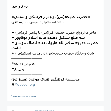
به نام خدا
«حضرت خدیجه(س)، زنِ تراز فرهنگی و تمدنی»
استاد اسماعیل شفیعی سروستانی
ماجرای ازدواج حضرت خدیجه کبرا(س) با پیامبر اکرم(ص)
✦
✦ سه ضلع تشکیل دهنده بنای اسلام نوظهور
✦ حضرت خدیجه سلام الله علیها، نقطه اتصال نبوت و
امامت
شان و جایگاه حضرت خدیجه(س) نزد پیامبر اسلام(ص)
✦
────────────
#حضرت_خدیجه
#زن_تراز
────────────
موسسه فرهنگی هنری موعود عصر(عج)
@
Mouood_org
Читать полностью…