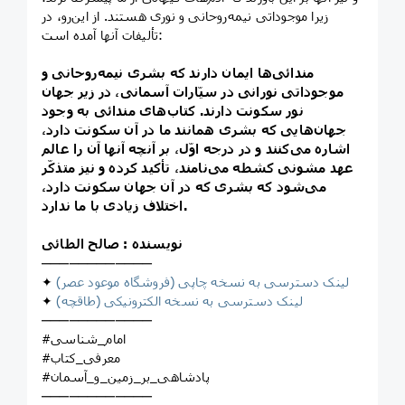
زيرا موجوداتی نيمه‌روحانی و نوری هستند. از این‌رو، در
تأليفات آنها آمده است:
مندائی‌ها ايمان دارند که بشری نيمه‌روحانی و
موجوداتی نورانی در سيّارات آسمانی، در زير جهان
نور سکونت دارند. کتاب‌های مندائی به وجود
جهان‌هايی که بشری همانند ما در آن سکونت دارد،
اشاره می‌کنند و در درجه اوّل، بر آنچه آنها آن را عالم
عهد مشونی کشطه می‌نامند، تأکيد کرده و نيز متذکّر
می‌شود که بشری که در آن جهان سکونت دارد،
اختلاف زيادی با ما ندارد.
نویسنده : صالح الطائی
────────────
لینک دسترسی به نسخه چاپی (فروشگاه موعود عصر)
✦
لینک دسترسی به نسخه الکترونیکی (طاقچه)
✦
────────────
#امام_شناسی
#معرفی_کتاب
#پادشاهی_بر_زمین_و_آسمان
────────────