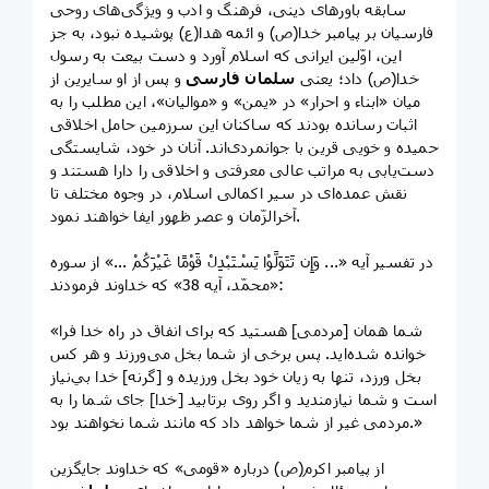
سابقه باورهای دينی، فرهنگ و ادب و ويژگی‌های روحی
فارسيان بر پيامبر خدا(ص) و ائمه هدا(ع) پوشيده نبود، به جز
اين، اوّلين ايرانی كه اسلام آورد و دست بيعت به رسول
خدا(ص) داد؛ يعنی
سلمان فارسی
و پس از او سايرين از
ميان «ابناء و احرار» در «يمن» و «مواليان»، اين مطلب را به
اثبات رسانده بودند كه ساكنان اين سرزمين حامل اخلاقی
حميده و خويی قرين با جوانمردی‌اند. آنان در خود، شايستگی
دست‌يابی به مراتب عالی معرفتی و اخلاقی را دارا هستند و
نقش عمده‌ای در سير اكمالی اسلام، در وجوه مختلف تا
آخرالزّمان و عصر ظهور ايفا خواهند نمود.
در تفسير آيه «... وَإِن تَتَوَلَّوْا يَسْتَبْدِلْ قَوْمًا غَيْرَكُمْ ...» از سوره
«محمّد، آيه 38» كه خداوند فرمودند:
«شما همان [مردمی] هستيد كه برای انفاق در راه خدا فرا
خوانده شده‌ايد. پس برخی از شما بخل می‌ورزند و هر كس
بخل ورزد، تنها به زيان خود بخل ورزيده و [گرنه] خدا بي‌نياز
است و شما نيازمنديد و اگر روی برتابيد [خدا] جای شما را به
مردمی غير از شما خواهد داد كه مانند شما نخواهند بود.»
از پيامبر اكرم(ص) درباره «قومی» كه خداوند جايگزين