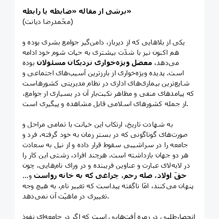
برشی از مقاله «ضابطه یا رابطه»
(محّمدرضا دیانت)
یکی از بلاهایی که از دیرباز، دامن‌گیر جوامع بشری بوده و
هم اکنون نیز با شدّت بیشتری به حیات شوم خود ادامه
می‌دهد،
معضل ویژه‌خواری نزدیکان مسئولان
بوده
است. پدیده ویژه‌خواری از بارزترین آسیب‌های اجتماعی و
شایع‌ترین بیماری‌های اداری در نظام مدیریتی کشورهاست
که پیامدهای منفی و مظاهر نکبت‌بار آن در بسیاری از جوامع،
از جمله کشورهای اسلامی قابل مشاهده و پیگیری است.
به شهادت تاریخ، ارتکاب این خیانت با تمامی مراحل و
صورت‌های گوناگونی که در بستر زمان به خود گرفته، فرد و
جامعه را در سراشیبی سقوط قرار داده و از نیل به سعادت
هر دو جهان بازداشته است. هرچند افراد، زشتی این کار را
در لابه‌لای عبارت و عناوین فریبنده و در ورای نام‌هایی، چون
حقّ اولاد، صله رحم، چراغی که به خانه رواست
و...
پنهان می‌کنند، امّا ناگفته پیداست که تغییر نام، به هیچ وجه
تغییری در ماهیّت آن نمی‌دهد.
انحصارطلبی در زمره آفت‌هایی است که اگر در جامعه‌ای نفوذ