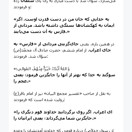
می‌سازد، سؤال شد با دست مبارك به ران پای
سلمان
زده
و فرمودند:
«به خدايی كه جان من در دست قدرت اوست، اگر
ايمان به كهكشان‌ها بستگی داشته باشد، مردانی از
فارس به آن دست می‌يابند.»
در همين باره، يعنی
جای‌گزينی مردانی از «فارس» به
جای اعراب
، از امام ششم، حضرت صادق آل محمّد(ص)
سؤال شد. فرمودند:
«وَ اللهُ أبْدَلَ خَيْرَاً مِنْهُمْ، المَوالي؛
سوگند به خدا كه بهتر از آنها را جايگزين فرمود؛ يعنی
»
عجم را.
به نقل از صاحب «تفسير مجمع البيان» نيز از امام باقر(ع)
روايت شده است كه فرمودند:
«ای اعراب، اگر روی برگردانيد خداوند قوم ديگری را
جايگزين شما می‌گرداند؛ يعنی ايرانيان را.»
از رسول خدا(ص) درباره قومی كه خداوند آمدنشان را وعده