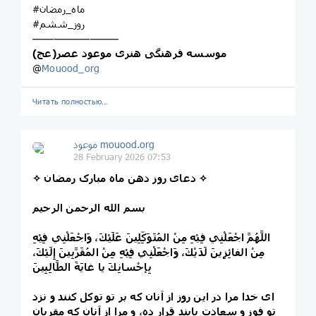
#ماه_رمضان
#روز_ششم
────────────
موسسه فرهنگی هنری موعود عصر(عج)
@
Mouood_org
Читать полностью…
موعود mouood.org
28 February 2026 07:53
✧ دعای روز دهن ماه مبارک رمضان ✧
بسم الله الرحمن الرحیم
اللَّهُمَّ اجْعَلْنِي فِيْهِ مِنْ المُتَوَكِّلِينَ عَلَيْكَ، وَاجْعَلْنِي فِيْهِ
مِنْ الفائِزِينَ لَدَيْكَ، وَاجْعَلْنِي فِيْهِ مِنْ المُقَرَّبِينَ إِلَيْكَ،
بِإحْسانِكَ يا غايَةَ الطَّالِبِينَ
ای خدا مرا در این روز از آنان که بر تو توکل کنند و نزد
تو فوز و سعادت یابند قرار ده، و مرا از آنان که مقربان