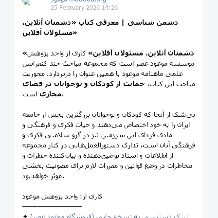
25 February 2026 14:26
دشمن شناسی | معرفی کتاب «دشمنان آنلاین،
مسئولان آفلاین»
«دشمنان آنلاین، مسئولان آفلاین»
کاری از واحد پژوهش
موسسه موعود عصر است که مجموعه مباحث چند کنفرانس
علمی ماهنامه موعود با همین عنوان را دربردارد. محوریت
مباحث این کتاب،
حمایت از کودکان و نوجوانان در فضای
است.
مجازی
بی‌شک از آنجا که کودکان و نوجوانان بزرگترین بخش از جامعه
ایران را به خود اختصاص می‌دهند و حیات فکری و فرهنگی و
مادی فردای این سرزمین نیز در گرو سلامتی فکری و
فرهنگی آنان است، تدارک دستورالعمل‌هایی در کنار مجموعه
از اطلاعات و اسناد توضیح‌دهنده و بیان‌کننده خطرات و
مخاطرات در وضع قوانین و مقررات لازم برای مصونیت بخشی
موثر خواهدبود.
کاری از: واحد پژوهش موعود
────────────
لینک دسترسی به نسخه چاپی (فروشگاه موعود عصر)
✦