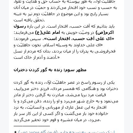
جاهلیّت اوّل، به طور پیوسته به حساب حقّ و هدایت و تقوا،
به حسب و نسب خود افتخار می‌کردند و حمیّت در میان آنان
بسیار رایج بود و این موضوع در جاهلیّت دوم نیز به عینه
تحقّق یافته است.
باید بدانیم که آفت حسب، افتخار است. در این باره
رسول
اکرم(ص)
در وصیّت خویش به
امام علی(ع)
می‌فرمایند:
«ای علی آفت حسب، افتخار است»
، سپس فرمودند:
«ای علی خداوند به وسیله اسلام، نخوت جاهلیّت و
فخرفروشی به پدران را از میان بردند، بدان که مردم از نسل
آدمند و آدم از خاک است.»
مظهر سوم: زنده به گور کردن دختران
یکی از رسوم راسخ در عصر جاهلیّت اوّل، زنده به گور کردن
دختران بود و هنگامی که همسر مردی، فرزندِ دختر می‌زایید،
قیامت مرد برپا می‌شد، مبادرت به گرفتن دختر از مادر
می‌نمود و به خارج شهر می‌برد و او را زنده، دفن می‌کرد و با
افتخار به این عمل عاری از مهربانی و انسانیّت، به نزد
خانواده خود باز می‌گشت و اگر کسی از این کار سر باز
می‌زد، در میان عشیره و قوم خود تحقیر می‌گردید.
────────────
لینک دسترسی به نسخه چاپی (فروشگاه موعود عصر)
✦