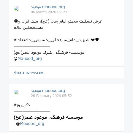
موعود mouood.org
06 March 2026 09:22
😭عرض تسلیت محضر امام زمان (عج)، ملت ایران و
مستضعفین عالم
#شهید_امام_سیدعلی_حسینی_خامنه‌ای 💔🖤
────────────
موسسه فرهنگی هنری موعود عصر(عج)
@
Mouood_org
Читать полностью…
موعود mouood.org
28 February 2026 05:52
#ذکر_روز
────────────
موسسه فرهنگی موعود عصر(عج)
‌ ‌ ‌@
Mouood_org