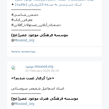
لینک دسترسی به نسخه الکترونیکی (طاقچه)
✦
────────────
#دشمن_شناسی
#معرفی_کتاب
#دشمنان_آنلاین_مسئولان_آفلاین
────────────
موسسه فرهنگی موعود عصر(عج)
@
Mouood_org
Читать полностью…
موعود mouood.org
25 February 2026 09:24
«چرا گرفتار غیبت شدیم؟»
استاد اسماعیل شفیعی سروستانی
────────────
موسسه فرهنگی هنری موعود عصر(عج)
@
Mouood_org