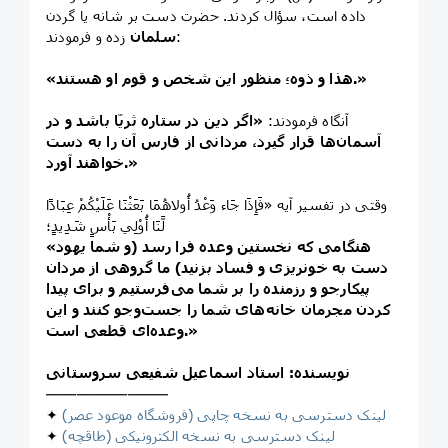
داده است، سؤال كردند. حضرت دست بر شانه يا گردن
زده و فرمودند:
سلمان
«هذا و ذوه؛ منظور اين شخص و قوم او هستند.»
آنگاه فرمودند:
«اگر دين در ستاره‌ ثريّا باشد و در
آسمان‌ها قرار گيرد، مردانی از فارس آن را به دست
خواهند آورد.»
وقتی در تفسير آيه «فَإِذَا جَاء وَعْدُ أُولاهُمَا بَعَثْنَا عَلَيْكُمْ عِبَادًا
لَّنَا أُوْلِي بَأْسٍ شَدِيدٍ؛
«هنگامی كه نخستين وعده فرا رسد (و شما يهود
دست به خونريزی و فساد بزنيد) ما گروهی از مردان
پيكارجو و رزمنده را بر شما می‌فرستيم و برای پيدا
كردن مجرمان خانه‌های شما را جست‌وجو كنند و اين
وعده‌ای قطعی است.»
نویسنده: استاد اسماعیل شفیعی سروستانی
────────────
لینک دسترسی به نسخه چاپی (فروشگاه موعود عصر)
✦
لینک دسترسی به نسخه الکترونیکی (طاقچه)
✦