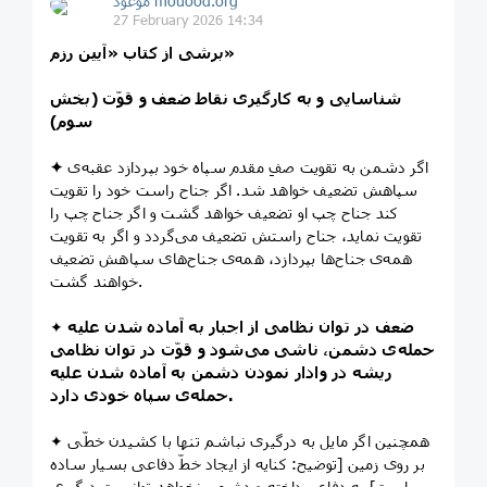
موعود mouood.org
27 February 2026 14:34
برشی از کتاب «آیین رزم»
شناسايی و به كارگيری نقاط ضعف و قوّت (بخش
سوم)
اگر دشمن به تقويت صفِ مقدم سپاه خود بپردازد عقبه‌ی
✦
سپاهش تضعيف خواهد شد. اگر جناح راست خود را تقويت
كند جناح چپ او تضعيف خواهد گشت و اگر جناح چپ را
تقويت نمايد، جناح راستش تضعيف می‌گردد و اگر به تقويت
همه‌ی جناح‌ها بپردازد، همه‌ی جناح‌های سپاهش تضعيف
خواهند گشت.
ضعف در توان نظامی از اجبار به آماده شدن عليه
✦
حمله‌ی دشمن، ناشی می‌شود و قوّت در توان نظامی
ريشه در وادار نمودن دشمن به آماده شدن عليه
حمله‌ی سپاه خودی دارد.
✦ همچنين اگر مايل به درگيری نباشم تنها با كشيدن خطّی
بر روی زمين [توضيح: كنايه از ايجاد خطّ دفاعی بسيار ساده
است] به دفاع پرداخته و دشمن نخواهد توانست درگيری