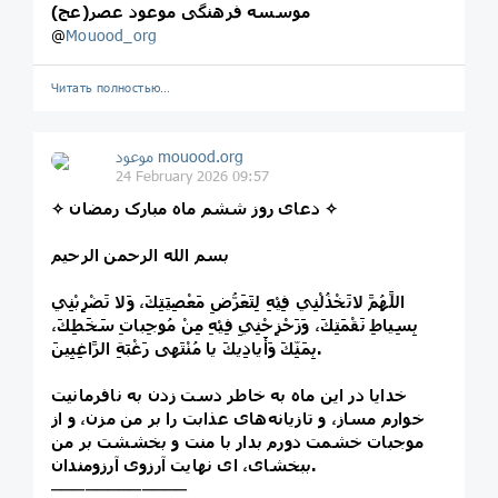
موسسه فرهنگی موعود عصر(عج)
@
Mouood_org
Читать полностью…
موعود mouood.org
24 February 2026 09:57
✧ دعای روز ششم ماه مبارک رمضان ✧
بسم الله الرحمن الرحیم
اللَّهُمَّ لاتَخْذُلْنِي فِيْهِ لِتَعَرُّضِ مَعْصِيَتِكَ، وَلا تَضْرِبْنِي
بِسِياطِ نَقْمَتِكَ، وَزَحْزِحْنِيِ فِيْهِ مِنْ مُوجِباتِ سَخَطِكَ،
بِمَنِّكَ وَأَيادِيكَ يا مُنْتَهى رَغْبَةِ الرَّاغِبِينَ.
خدایا در این ماه به خاطر دست زدن به نافرمانیت
خوارم مساز، و تازیانه‌های عذابت را بر من مزن، و از
موجبات خشمت دورم بدار با منت و بخششت بر من
ببخشای‌، ای نهایت آرزوی آرزومندان.
────────────