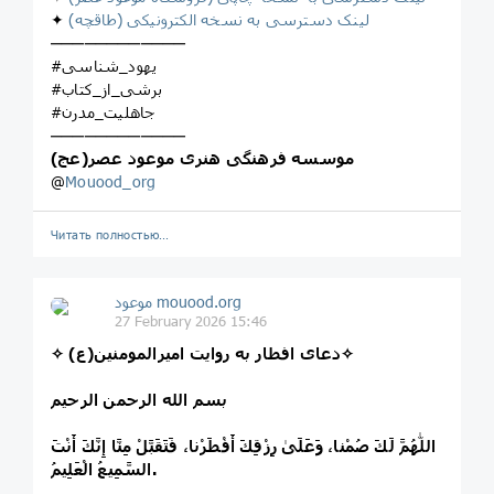
لینک دسترسی به نسخه الکترونیکی (طاقچه)
✦
────────────
#یهود_شناسی
#برشی_از_کتاب
#جاهلیت_مدرن
────────────
موسسه فرهنگی هنری موعود عصر(عج)
@
Mouood_org
Читать полностью…
موعود mouood.org
27 February 2026 15:46
✧ دعای افطار به روایت امیرالمومنین(ع)✧
بسم الله الرحمن الرحیم
اللّٰهُمَّ لَكَ صُمْنا، وَعَلَىٰ رِزْقِكَ أَفْطَرْنا، فَتَقَبَّلْ مِنَّا إِنَّكَ أَنْتَ
السَّمِيعُ الْعَلِيمُ.