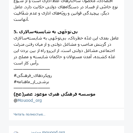
اقتصادی، محصول ساختارهای غلط اداری است و از شیوع
نوع خاصّی از فساد در دستگاه‌های دولتی حکایت دارد. عامل
دیگر، پیچیدگی قوانین و رویّه‌های اداری و عدم شفّافیت
آنهاست.
5. بی‌توجّهی به شایسته‌سالاری
عامل بعدی این غدّه خطرناک، بی‌توجّهی به شایسته‌سالاری
در گزینش مناصب و مشاغل دولتی و از میان رفتن منزلت
اجتماعی مشاغل دولتی است. از این‌رو راه از بین بردن این
غدّه کشنده، آمدن مسئولان و حاکمان شایسته و مصلح در
رأس کار است.
────────────
#رویکردهای_فرهنگی
#برشی_از_ماهنامه
────────────
موسسه فرهنگی هنری موعود عصر(عج)
@
Mouood_org
Читать полностью…
موعود mouood.org