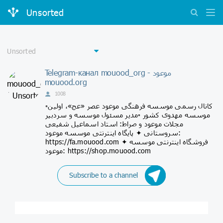
Unsorted
Telegram-канал mouood_org - موعود
mouood.org
1008
▫️کانال رسمی موسسه فرهنگی موعود عصر «عج»، اولین
موسسه مهدوی کشور ▫️مدیر مسئول موسسه و سردبیر
مجلات موعود و صراط: استاد اسماعیل شفیعی
سروستانی ✦ پایگاه اینترنتی موسسه موعود:
https://fa.mouood.com ✦ فروشگاه اینترنتی موسسه
موعود: https://shop.mouood.com
Subscribe to a channel