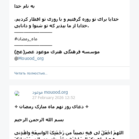
به نام خدا
خدایا برای تو روزه گرفتیم و با روزی تو افطار کردیم،
خدایا از ما بپذیر که تو شنوا و دانایی.
────────────
#ماه_رمضان
────────────
موسسه فرهنگی هنری موعود عصر(عج)
@
Mouood_org
Читать полностью…
موعود mouood.org
27 February 2026 12:52
✧ دعای روز نهم ماه مبارک رمضان ✧
بسم الله الرحمن الرحیم
اللهمّ اجْعَلْ لی فیهِ نصیباً من رَحْمَتِکَ الواسِعَةِ واهْدِنی