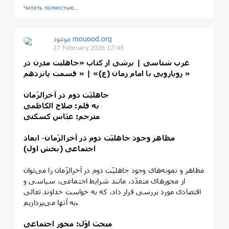
Читать полностью…
موعود mouood.org
27 February 2026 17:45
غرب شناسی | برشی از کتاب «جاهلیت مدرن در
رویارویی با امام زمان (ع)» | « قسمت پانزدهم »
جاهلیّت دوم در آخرالزّمان
به قلم: صلاح الکاظمی
مترجم: عبّاس کسکنی
مظاهر وجود جاهلیّت دوم در آخرالزّمان- ابعاد
اجتماعی (بخش اول)
مظاهر و نمونه‌های وجود جاهلیّت دوم در آخرالزّمان را می‌توان
از محورهای متعدّد، مانند شرایط اجتماعی، سیاسی و
اقتصادی مورد بررسی قرار داد، که به خواست خداوند تعالی
.
به آنها می‌پردازیم
مبحث اوّل: محور اجتماعی