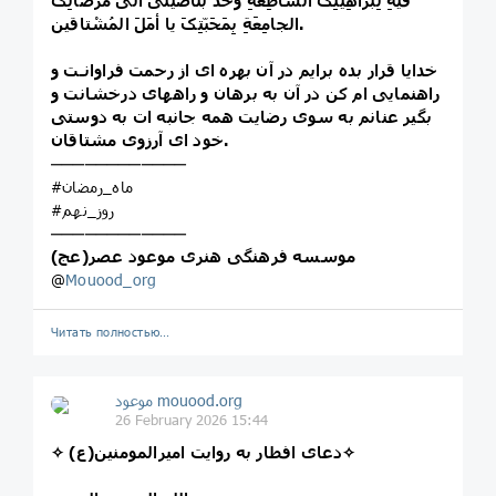
فیهِ لِبراهِینِکَ السّاطِعَةِ وخُذْ بناصیتی الى مَرْضاتِکَ
الجامِعَةِ بِمَحَبّتِکَ یا أمَلَ المُشْتاقین.
خدایا قرار بده برایم در آن بهره اى از رحمت فراوانـت و
راهنمایی ام کن در آن به برهان و راههاى درخشانت و
بگیر عنانم به سوى رضایت همه جانبه ات به دوستى
خود اى آرزوى مشتاقان.
────────────
#ماه_رمضان
#روز_نهم
────────────
موسسه فرهنگی هنری موعود عصر(عج)
@
Mouood_org
Читать полностью…
موعود mouood.org
26 February 2026 15:44
✧ دعای افطار به روایت امیرالمومنین(ع)✧