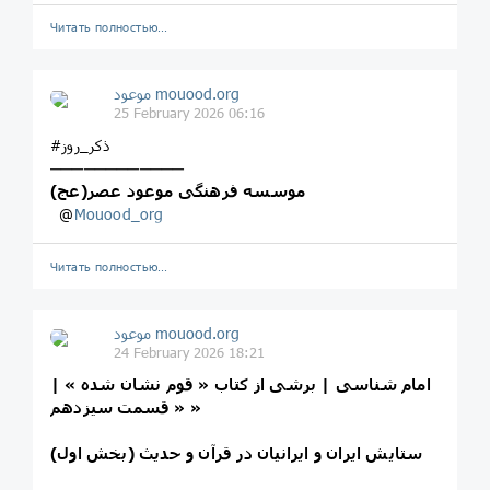
Читать полностью…
موعود mouood.org
25 February 2026 06:16
#ذکر_روز
────────────
موسسه فرهنگی موعود عصر(عج)
‌ ‌ ‌@
Mouood_org
Читать полностью…
موعود mouood.org
24 February 2026 18:21
امام‌ شناسی | برشی از کتاب « قوم نشان شده » |
« قسمت سیزدهم »
ستايش ايران و ايرانيان در قرآن و حديث (بخش اول)