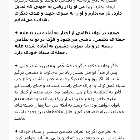
ايجاد نمايد، زيرا
من او را از رفتن به جهتی كه تمايل
دارد، باز می‌دارم و او را به سوی جهت و هدف ديگری
هدايت می‌نمايم.
✦ ضعف در توان نظامی از اجبار به آماده شدن عليه
حمله‌ی دشمن، ناشی می‌شود و قوّت در توان نظامی
ريشه در وادار نمودن دشمن به آماده شدن عليه
حمله‌ی سپاه خودی دارد.
✦ داگر زمان و مكان درگيری مشخّص و معيّن باشد، حتّی
پس از طیّ فواصل بسيار زياد نيز می‌توان با دشمن درگير
شد، امّا اگر روز و مكان درگيری مشخّص نباشد، جناح چپ
سپاه نمی‌تواند به ياری جناح راست بشتابد و جناح راست نيز
قادر به كمك به جناح چپ نخواهد بود. صف مقدم از كمك به
عقبه عاجز بوده و عقبه نيز از ياری رساندن به صف مقدم
ناتوان خواهد بود؛ چه رسد به آنكه بين جناح‌ها و دسته‌های
مختلف سپاه فاصله‌ی كم يا قابل ملاحظه‌ای نيز وجود داشته
باشد.
به نظر من اگر چه نفرات دشمن بيشتر از سپاه خودی
✦
‌باشد، اين در صحنه‌ی نبرد كمك چنداني به آنان نخواهد كرد،