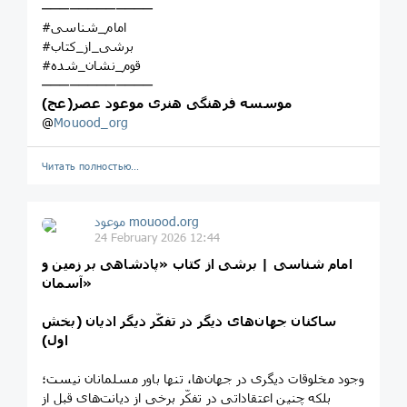
────────────
#امام_شناسی
#برشی_از_کتاب
#قوم_نشان_شده
────────────
موسسه فرهنگی هنری موعود عصر(عج)
@
Mouood_org
Читать полностью…
موعود mouood.org
24 February 2026 12:44
امام شناسی | برشی از کتاب «پادشاهی بر زمین و
آسمان»
ساکنان جهان‌های دیگر در تفکّر ديگر اديان (بخش
اول)
وجود مخلوقات ديگری در جهان‌ها، تنها باور مسلمانان نيست؛
بلکه چنين اعتقاداتی در تفکّر برخی از ديانت‌های قبل از