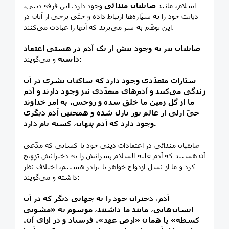
اسلام، مانند
صابئيان مندائی
وجود دارد. اين فرقه دينی،
ديانت خود را به سيّاره‌ها ارتباط داده و حتّی برخی از آنان در
اين توهّم به سر می‌برند که آنها را عبادت می‌کنند.
صابئيان نيز به وجود بيش از يک آدم در هستی اعتقاد
و می‌گويند:
داشته
سيّارات متعدّدی وجود دارد که ساکنان بشری در آن
زندگی می‌کنند و آدم‌های متعدّدی نيز وجود دارند و آدم
ما از گل زمين ما خلق شده و روحش، به امر خداوند
حیّ ازلی از عالم نور نازل شده و همچنين آدم ديگری
وجود دارد که آدم پنهان، کسيه نام دارد.
صابئيان مندائی در اعتقادات دينی خود با کسانی که مدّعی
آن هستند که آدم علیه السلام پسرانش را به دخترانش تزويج
کرد و ما از نسل ازدواج خواهر با برادر هستيم، اختلاف نظر
داشته و می‌گويند:
آدم، دختران خود را به جهانی ديگر که در آن
انسان‌هايی، مانند ما داشتند، موسوم به «مشونی
کشطه» يا همان «ارض عهد»، فرستاد و در ازای آن،