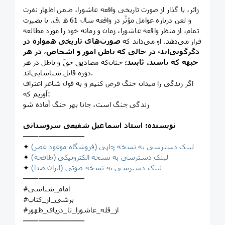
زائر، با گذار از صورت تاریخی واقعه عاشورا، ضمن اظهار نفرت
و لعن درباره عوامل مؤثّر در واقعه سال 61 ه‍ .ق. با بصیرت
تمام، از منظر واقعه عاشورا، زمان و زمانه خود را مورد مطالعه
قرار می‌دهد. او می‌داند که
صورت‌های تاریخی همواره در
دگرگونی‌اند؛ در حالی که باطن امور و اشخاص، در هر
جبهه که باشند، ثابتند؛
چنان‌که مصادیق حقّ و باطل در هر
دوره قابل شناسایی‌اند.
اگر زندگی را میدان جنگ فرض کنیم و به قول شاعر اعتراف
آوریم که:
زندگی جنگ است، جانا بهر جنگ آماده شو
نویسنده: استاد اسماعیل شفیعی سروستانی
────────────
لینک دسترسی به نسخه چاپی (فروشگاه موعود عصر)
✦
لینک دسترسی به نسخه الکترونیکی (طاقچه)
✦
لینک دسترسی به نسخه صوتی (ایران صدا)
✦
────────────
#امام_شناسی
#برشی_از_کتاب
#از_قله_عاشورا_تا_دریای_ظهور
────────────