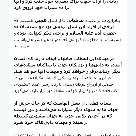
زنانی را از آن جهان برای پسران خود جذب کرد و آنها
را به پسران خود تزويج کرد.
بنابراين بنا بر عقيده
صابئيان،
ما از نسل
هجين
هستیم که
برخی از افراد اين نسل، زمينی بوده و نسبشان به
حضرت آدم علیه السلام و برخی ديگر کيهانی بوده
و
نسبشان به مخلوقات کيهانی که آدميان غير بشر می‌باشند،
می‌رسد.
بر مبنای اين اعتقاد، صابئيان ايمان دارند که انسان
آينده، به دايی‌ها و نزديکان خود، با ساکنان سيّاره‌های
ديگر ارتباط برقرار خواهد کرد و مهمان آنها خواهد شد.
در این‌باره، غضبان رومی، يکی از روشنفکران مندائی در
سخن از ازدواج مردان زمينی با زنان زمين عهد «مشونی
کشطه» که در يکی از کهکشان‌های دور قرار دارد، می‌گويد:
انسان فعلی، از نسل آنهاست که در حال خزش از
جهان ما به سوی ديگر سيّارات می‌باشد و دور نيست
که در آخرين تلاش خود، به جهان مشونی کشطه
رسيده و مهمان دايی‌های خود شود.
و نيز آنها بر اين باورند که آدم‌های کيهانی از ما پيشرفته‌ترند؛