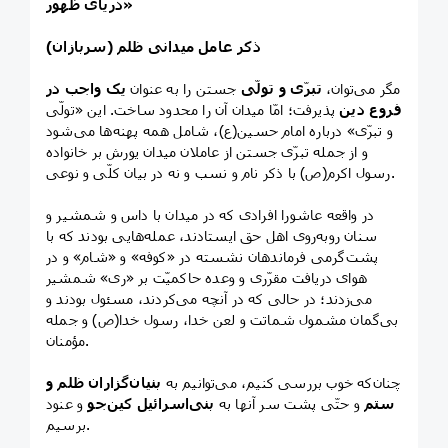
دریای ظهور»
ذکر عامل میدانی ظلم (سربازان)
مگر می‌توان،
تبرّی و تولّی
جستن را به عنوان
یک واجب در
فروع دین
پذیرفت؛ امّا میدان آن را محدود ساخت. این «تولّی
و تبرّی» درباره امام حسین(ع)، شامل همه پهنه‌ها می‌شود
و از جمله تبرّی جستن از عاملان میدان یورش بر خانواده
رسول اکرم(ص) با ذکر نام و نسب و نه در بیان کلّی و نوعی.
در واقعه عاشورا افرادی که در میدان با داس و شمشیر و
سنان روبه‌روی اهل حق ایستادند، عمله‌هایی بودند که با
پشت‌گرمی فرماندهان نشسته در «کوفه» و «شام» و در
هوای دریافت مقرّری و وعده حاکمیّت بر «ری» شمشیر
می‌زدند؛ در حالی که در آنچه می‌کردند، مسئول بودند و
بی‌گمان مشمول شماتت و لعن خدا، رسول خدا(ص) و جمله
مؤمنان.
چنان‌که خوب بررسی کنیم، می‌توانیم به
بنیان‌گزاران ظلم و
ستم
و حتّی پشت سر آنها به
بنی‌اسرائیل کین‌جو
و عنود
برسیم.